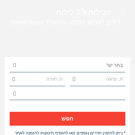
חבילות ל 3 לילות
דילים לארמון הספא Grand hotel Therme
הצג ר
חפש
* ניתן להזמין חדרים נוספים ו/או להוסיף תינוקות להזמנה לאחר