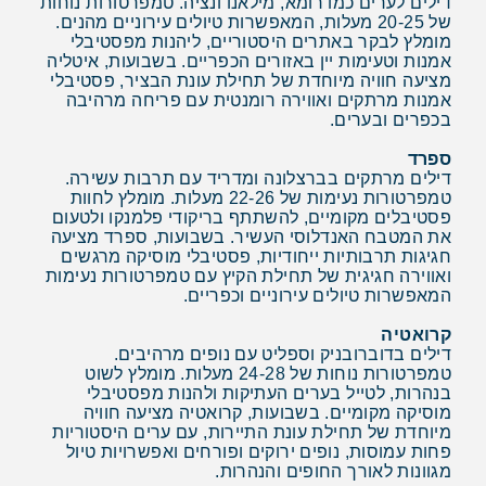
דילים לערים כמו רומא, מילאנו ונציה. טמפרטורות נוחות
של 20-25 מעלות, המאפשרות טיולים עירוניים מהנים.
מומלץ לבקר באתרים היסטוריים, ליהנות מפסטיבלי
אמנות וטעימות יין באזורים הכפריים. בשבועות, איטליה
מציעה חוויה מיוחדת של תחילת עונת הבציר, פסטיבלי
אמנות מרתקים ואווירה רומנטית עם פריחה מרהיבה
בכפרים ובערים.
ספרד
דילים מרתקים בברצלונה ומדריד עם תרבות עשירה.
טמפרטורות נעימות של 22-26 מעלות. מומלץ לחוות
פסטיבלים מקומיים, להשתתף בריקודי פלמנקו ולטעום
את המטבח האנדלוסי העשיר. בשבועות, ספרד מציעה
חגיגות תרבותיות ייחודיות, פסטיבלי מוסיקה מרגשים
ואווירה חגיגית של תחילת הקיץ עם טמפרטורות נעימות
המאפשרות טיולים עירוניים וכפריים.
קרואטיה
דילים בדוברובניק וספליט עם נופים מרהיבים.
טמפרטורות נוחות של 24-28 מעלות. מומלץ לשוט
בנהרות, לטייל בערים העתיקות ולהנות מפסטיבלי
מוסיקה מקומיים. בשבועות, קרואטיה מציעה חוויה
מיוחדת של תחילת עונת התיירות, עם ערים היסטוריות
פחות עמוסות, נופים ירוקים ופורחים ואפשרויות טיול
מגוונות לאורך החופים והנהרות.