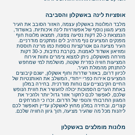
אופציות לינה באשקלון והסביבה
מלבד המלונות באשקלון עצמה, האזור הסובב את העיר
מציע מגוון נוסף של אפשרויות לינה איכותיות. באשדוד,
הנמצאת כ-20 דקות נסיעה צפונה, תמצאו מלונות חוף
מפנקים המציעים נוף מרהיב לים ומתקנים מודרניים.
העיר מציעה גם אטרקציות נוספות כמו מרינה תוססת
ומוזיאון אשדוד לאמנות. בקרבת נתיבות, כ-30 דקות
מזרחה מאשקלון, ניתן למצוא צימרים וחוות אירוח
המציעות חוויה כפרית שקטה, מושלמת למי שמחפש
להתנתק מהמולת העיר.
לכיוון דרום, באזור שדרות וחוף אשקלון, ישנם קיבוצים
המציעים אירוח כפרי ייחודי, המשלב את האותנטיות של
החיים הקיבוציים עם נוחות מודרנית. בחירה במלון
באחת הערים הסמוכות יכולה להעשיר את חווית הנופש
שלכם, לאפשר לכם לחקור אזור גדול יותר ולהכיר את
המגוון התרבותי והנופי של הדרום. זכרו כי המרחקים
קצרים, ובחירה במלון מחוץ לאשקלון עדיין תאפשר לכם
ליהנות מכל מה שהעיר מציעה, תוך גיוון החוויה שלכם.
מלונות מומלצים באשקלון