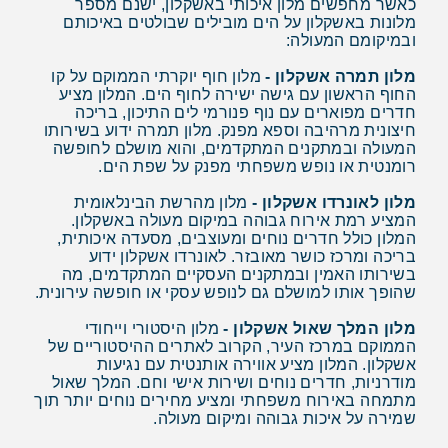
כאשר מחפשים מלון איכותי באשקלון, ישנם מספר
מלונות באשקלון על הים מובילים שבולטים באיכותם
ובמיקומם המעולה:
מלון תמרה אשקלון -
מלון חוף יוקרתי הממוקם על קו
החוף הראשון עם גישה ישירה לחוף הים. המלון מציע
חדרים מפוארים עם נוף פנורמי לים התיכון, בריכה
חיצונית מרהיבה וספא מפנק. מלון תמרה ידוע בשירותו
המעולה ובמתקנים המתקדמים, והוא מושלם לחופשה
רומנטית או נופש משפחתי מפנק על שפת הים.
מלון לאונרדו אשקלון -
מלון מהרשת הבינלאומית
המציע רמת אירוח גבוהה במיקום מעולה באשקלון.
המלון כולל חדרים נוחים ומעוצבים, מסעדה איכותית,
בריכה ומרכז כושר מאובזר. לאונרדו אשקלון ידוע
בשירותו האמין ובמתקנים העסקיים המתקדמים, מה
שהופך אותו למושלם גם לנופש עסקי או חופשה עירונית.
מלון המלך שאול אשקלון -
מלון היסטורי וייחודי
הממוקם במרכז העיר, הקרוב לאתרים ההיסטוריים של
אשקלון. המלון מציע אווירה אותנטית עם נגיעות
מודרניות, חדרים נוחים ושירות אישי וחם. המלך שאול
מתמחה באירוח משפחתי ומציע מחירים נוחים יותר תוך
שמירה על איכות גבוהה ומיקום מעולה.