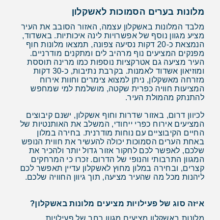
מלונות בערים הסמוכות לאשקלון
מלבד המלונות באשקלון עצמה, האזור הסובב את העיר
מציע מגוון נוסף של אפשרויות לינה איכותיות. באשדוד,
הנמצאת כ-20 דקות נסיעה צפונה, תמצאו מלונות חוף
מפנקים המציעים נוף מרהיב לים ומתקנים מודרניים.
העיר מציעה גם אטרקציות נוספות כמו מרינה תוססת
ומוזיאון אשדוד לאמנות. בקרבת נתיבות, כ-30 דקות
מזרחה מאשקלון, ניתן למצוא צימרים וחוות אירוח
המציעות חוויה כפרית שקטה, מושלמת למי שמחפש
להתנתק מהמולת העיר.
לכיוון דרום, באזור שדרות וחוף אשקלון, ישנם קיבוצים
המציעים אירוח כפרי ייחודי, המשלב את האותנטיות של
החיים הקיבוציים עם נוחות מודרנית. בחירה במלון
באחת הערים הסמוכות יכולה להעשיר את חווית הנופש
שלכם, לאפשר לכם לחקור אזור גדול יותר ולהכיר את
המגוון התרבותי והנופי של הדרום. זכרו כי המרחקים
קצרים, ובחירה במלון מחוץ לאשקלון עדיין תאפשר לכם
ליהנות מכל מה שהעיר מציעה, תוך גיוון החוויה שלכם.
איזה סוג של פעילויות מציעים מלונות באשקלון?
מלונות באשקלון מציעים מגוון רחב של פעילויות