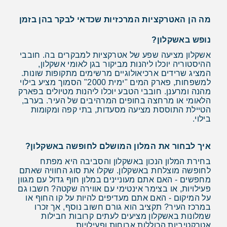
מה הן האטרקציות המרכזיות שכדאי לבקר בהן בזמן
נופש באשקלון?
אשקלון מציעה שפע של אטרקציות למבקרים בה. חובבי
ההיסטוריה יוכלו ליהנות מביקור בגן לאומי אשקלון,
המציג שרידים ארכיאולוגיים מרשימים מתקופות שונות.
למשפחות, פארק המים "ימית 2000" הסמוך מציע בילוי
מהנה ומרענן. חובבי הטבע יוכלו ליהנות מטיולים בפארק
הלאומי או מרחצה בחופים המרהיבים של העיר. בערב,
הטיילת התוססת מציעה מסעדות, בתי קפה ומקומות
בילוי.
איך לבחור את המלון המושלם לחופשה באשקלון?
בחירת המלון הנכון באשקלון והסביבה היא מפתח
לחופשה מוצלחת באשקלון. שקלו את סוג החוויה שאתם
מחפשים - האם אתם מעוניינים במלון חוף גדול עם מגוון
פעילויות, או בצימר אינטימי עם אווירה שקטה? חשבו גם
על המיקום - האם אתם מעדיפים להיות על קו החוף או
במרכז העיר? תקציב הוא גורם חשוב נוסף, אך זכרו
שמלונות באשקלון מציעים לעתים קרובות חבילות
אטרקטיביות הכוללות ארוחות ופעילויות.