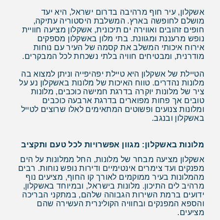
אשקלון, עיר חוף מרהיבה בדרום ישראל, היא יעד
מושלם לחופשה בארץ. המשלבת היסטוריה עתיקה,
חופים זהובים ואווירה ים תיכונית, אשקלון מציעה חוויית
נופש מרעננת ומגוונת. בתי מלון באשקלון מספקים
אירוח איכותי המשלב את קסמה של העיר עם נוחות
מודרנית, ומבטיחים חוויה בלתי נשכחת לכל המבקרים.
הטיילת של אשקלון היא טיילת יפהיפייה וניתן למצוא בה
מלונות נהדרים. טווח האיכות של מלונות באשקלון נע על
ציר של מלונות יוקרה בדרגת חמישה כוכבים, מלונות
טובים אך פחות מפוארים בדרגת ארבעה כוכבים
ומלונות צנועים ופשוטים המתאימים לאלו שרוצים לטייל
באשקלון ובנגב.
מלונות באשקלון: מגוון אפשרויות לכל טעם ותקציב
אשקלון מציעה מבחר של מלונות, החל ממלונות על הים
מפנקים ועד צימרים אינטימיים ודירות נופש נוחות. רבים
מהמלונות בעיר ממוקמים לאורך קו החוף, מציעים נוף
מרהיב לים התיכון. מלונות בישראל, ובמיוחד באשקלון,
ידועים ברמת השירות הגבוהה שלהם, במתקני הבריכה
והספא המפנקים ובחוויה הקולינרית העשירה שהם
מציעים.