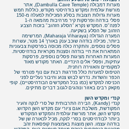
מערות דמבולה (Dambulla Cave Temple), אתר
מורשת עולמית ומקדש בודהיסטי מקודש, כוללות חמש
מערות גדולות חצובות בסלע המכילות למעלה מ-150
פסלי בודהה ופרסקות קיר מרהיבות מהמאה ה-1
לפנה"ס. המקדש נקרא "הסלע הזהוב" בזכות הצבע
הזהוב של הסלע בשקיעה.
המערה הגדולה (Maharaja Viharaya), המרשימה
ביותר, מכילה בודהה שוכב ענק באורך 14 מטר, עשרות
פסלים נוספים, והתקרה כולה מכוסה בפרסקות צבעוניות
המתארות את חיי בודהה וסצנות מקראיות בודהיסטיות.
המערות האחרות מציגות פסלים נוספים, פרסקות
עתיקות, ופסלי אלים הינדיים. האתר מקודש מאוד
למקומיים והאווירה רוחנית.
הטיפוס למערות כולל מדרגות רבות עם נוף פנורמי של
הכפר והשדות. נדרש לבוש צנוע וחיבור נעליים לפני
הכניסה למקדש (כמו בכל המקדשים הבודהיסטיים). קופי
מקאק רבים באזור ונוהגים לגנוב דברים מתיקים.
קנדי ומקדש השן
קנדי (Kandy), הבירה התרבותית של סרי לנקה והעיר
המקודשת, משלבת אגם ציורי עם מקדש השן הקדוש.
מקדש השן, אתר מורשת עולמית והמקדש המקודש
ביותר לבודהיסטים בסרי לנקה, מכיל לכאורה שן של
בודהה עצמו. השן מוצגת באמצעות קופסאות זהב