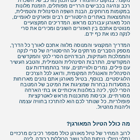
מקומי. במקום להתמודד עם תכנון מורכב של השכרת
רכב ונהיגה בכבישים הרריים מפותלים, הזמנת מלונות
במקומות מרוחקים, הבנת השפה הסינהלית והטמילית,
והתמצאות באתרים היסטוריים רבים ופארקים לאומיים,
הכל מאורגן עבורכם מראש. המדריכים המקצועיים
מנווטים אתכם בין האזורים השונים ומכירים את סרי
לנקה כמו את כף ידם.
המדריך המקצועי והמנוסה מלווה אתכם לאורך כל הדרך,
מספק הסברים מרתקים על ההיסטוריה של סרי לנקה
והממלכות העתיקות, הבודהיזם הסרי לנקי והמקדשים
המקודשים, התרבות הסינהלית והטמילית, והטבע העשיר
עם פילים, נמרים ולווייתנים, עוזר בהתמודדות עם
הסינהלית והאנגלית המקומית, ודואג לכל הצרכים
הלוגיסטיים. בנוסף, בטיול מאורגן אתם נהנים מארוחות
במסעדות נבחרות שמציגות את המיטב של המטבח
הסרי לנקי, לינה במלונות איכותיים או בתי הארחה
מסורתיים, וכניסות מתוכננות מראש לאטרקציות
פופולריות. כל שנותר לכם הוא להתרכז בחוויה עצמה
וליהנות מהטיול.
מה כולל הטיול המאורגן?
לרוב המחיר של טיול מאורגן כולל מספר רכיבים מרכזיים
(תלוי טיול): טיסות הלוך ושוב הכוללות כבודה, לינה