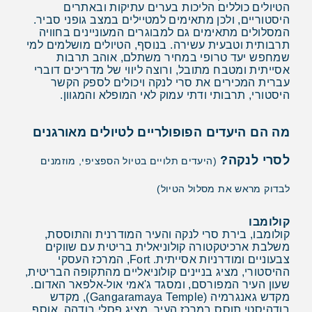
הטיולים כוללים הליכות בערים עתיקות ובאתרים
היסטוריים, ולכן מתאימים למטיילים במצב גופני סביר.
המסלולים מתאימים גם למבוגרים המעוניינים בחוויה
תרבותית וטבעית עשירה. בנוסף, הטיולים מושלמים למי
שמחפש יעד טרופי במחיר משתלם, אוהב תרבות
אסייתית ומטבח מתובל, ורוצה ליווי של מדריכים דוברי
עברית המכירים את סרי לנקה ויכולים לספק הקשר
היסטורי, תרבותי ודתי עמוק לאי המופלא והמגוון.
מה הם היעדים הפופולריים לטיולים מאורגנים
לסרי לנקה?
(היעדים תלויים בטיול הספציפי, מוזמנים
לבדוק מראש את מסלול הטיול)
קולומבו
קולומבו, בירת סרי לנקה והעיר המודרנית והתוססת,
משלבת ארכיטקטורה קולוניאלית בריטית עם שווקים
צבעוניים ומודרניות אסייתית. Fort, המרכז העסקי
ההיסטורי, מציג בניינים קולוניאליים מהתקופה הבריטית,
שעון העיר המפורסם, ומסגד ג'אמי אול-אלפאר האדום.
מקדש גאנגרמיה (Gangaramaya Temple), מקדש
בודהיסטי תוסס במרכז העיר, מציג פסלי בודהה, אוסף