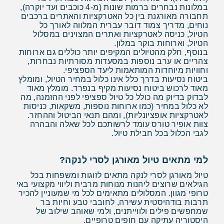
במלונות נבחרים ברמות שונות (מ-4 כוכבים ועד יוקרה),
תחבורה מאורגנת בין כל האטרקציות והאתרים ברכבים
נוחים, מדריך צמוד דובר עברית המלווה לאורך כל
הטיול, כניסה לאטרקציות ואתרים המצוינים במסלול
הטיול, וארוחות בוקר במלון.
בנוסף, חלק מהטיולים המקיפים יותר כוללים גם ארוחות
צהריים או ערב נוספות במסעדות מסורתיות נבחרות,
וחוויות מיוחדות המותאמות ליעד הספציפי.
ביטוח נסיעות בדרך כלל אינו כלול במחיר הטיול, ומומלץ
מאוד לרכוש ביטוח נסיעות מקיף בנפרד. מומלץ מאוד
לבדוק בדיוק מה כולל כל טיול ספציפי לפני ההזמנה, מה
לא כלול במחיר (כמו ארוחות נוספות, משקאות, כניסות
לאטרקציות אופציונליות), ומהם תנאי הביטול וההחזר.
צוות אופיר טורס עומד לרשותכם לכל שאלה והבהרה
לגבי הכלול בכל חבילת טיול.
למי מתאים טיול מאורגן לסרי לנקה?
טיול מאורגן לסרי לנקה מתאים לזוגות ומשפחות בכל
הגילאים שרוצים ליהנות מנוחות מרבית וליווי מקצועי באי
טרופי מגוון. המסלולים מתאימים לכל מי שמעוניין להכיר
תרבות בודהיסטית עשירה, לחובבי טבע וחיות בר
שמחפשים פילים ולווייתנים, ולמי שאוהב שילוב של
היסטוריה עתיקה עם חופים טרופיים.