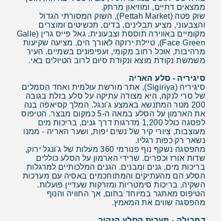
ממצאים דתיים, ומוזיאון מרתק.
שוק פטה (Pettah Market), השוק המסורתי הגדול
והצבעוני, מציע תבלינים, בדים, תכשיטים ומוצרים
מקומיים באווירה תוססת וצבעונית. גאל פייס גרין (Galle
Face Green), טיילת ירוקה לאורך הים, מציעה שקיעות
מרהיבות, אוכל רחוב מקומי, ועפיפונים בשמיים. העיר
משמשת נקודת מוצא ונקודת סיום לרוב הטיולים באי.
סיגיריה - סלע האריה
סיגיריה (Sigiriya), אתר מורשת עולמית ואחד הסמלים
של סרי לנקה, היא מצודה עתיקה על סלע בזלת בגובה
200 מטר המתנשא באמצע ג'ונגל. המלך קסיאפה בנה
את הארמון על הסלע במאה ה-5 כמקום מבצר. הטיפוס
לפסגה כולל 1,200 מדרגות דרך גנים, בריכות מים
מעוצבות, ציורי קיר של נשים יפות, ושער האריה - ממנו
נשאר רק כפות רגליו.
מהפסגה נשקף נוף פנורמי 360 מעלות של ג'ונגל ירוק,
שדות אורז וכפרים. שרידי הארמון על הסלע כוללים
בריכות מים, גנים ומבנים. הגנים המלכותיים למרגלות
הסלע הם מהעתיקים והמתוחכמים באסיה עם מערכות
השקיה, בריכות סימטריות ומזרקות שעדיין פועלות.
הטיפוס מאתגר במיוחד בחום, אך החוויה והנוף
מהפסגה שווים את המאמץ.
דמבולה - מערות הסלע הזהוב