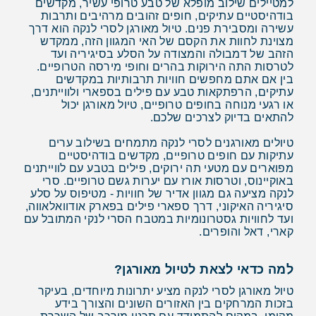
למטיילים שילוב מופלא של טבע טרופי עשיר, מקדשים
בודהיסטיים עתיקים, חופים זהובים מרהיבים ותרבות
עשירה ומסבירת פנים. טיול מאורגן לסרי לנקה הוא דרך
מצוינת לחוות את הקסם של האי המגוון הזה, ממקדש
הזהב של דמבולה והמצודה על הסלע בסיגיריה ועד
לטרסות התה הירוקות בהרים וחופי מירסה הטרופיים.
בין אם אתם מחפשים חוויות תרבותיות במקדשים
עתיקים, הרפתקאות טבע עם פילים בספארי ולווייתנים,
או רגעי מנוחה בחופים טרופיים, טיול מאורגן יכול
להתאים בדיוק לצרכים שלכם.
טיולים מאורגנים לסרי לנקה מתמחים בשילוב ערים
עתיקות עם חופים טרופיים, מקדשים בודהיסטיים
מפוארים עם מטעי תה ירוקים, פילים בטבע עם לווייתנים
באוקיינוס, וטרסות אורז עם יערות גשם טרופיים. סרי
לנקה מציעה גם מגוון אדיר של חוויות - מטיפוס על סלע
סיגיריה האיקוני, דרך ספארי פילים בפארק אודוואלאווה,
ועד לחוויות גסטרונומיות במטבח הסרי לנקי המתובל עם
קארי, דאל והופרים.
למה כדאי לצאת לטיול מאורגן?
טיול מאורגן לסרי לנקה מציע יתרונות מיוחדים, בעיקר
בזכות המרחקים בין האזורים השונים והצורך בידע