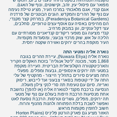
מקוננות הנפתחות בטקס מיוחד פעמיים ביום. המקדש
מפואר עם פיסולי עץ, זהב, וקישוטים, ונוף של האגם.
אגם קנדי, אגם מלאכותי במרכז העיר, מציע טיילת נעימה
עם נוף של ההרים והמקדש. הגנים הבוטניים של פרדניה
(Peradeniya Botanical Gardens), במרחק קצר מקנדי,
הם מהיפים באסיה עם אוסף עצים טרופיים, סחלבים,
עצי דקל ענקיים, וגן במבוק מרהיב.
קנדי מציעה גם מופעי ריקודים קנדיאניים מסורתיים עם
הליכה על אש, שוק מרכזי צבעוני, ומסעדות מקומיות.
העיר מוקפת בהרים ירוקים ואווירה שקטה יחסית.
נוארה אליה ומטעי התה
נוארה אליה (Nuwara Eliya), עיירת ההרים בגובה
1,868 מטר, מכונה "ליטל אנגליה" בזכות האקלים הקריר
והארכיטקטורה הקולוניאלית הבריטית. העיירה מוקפת
במטעי תה ירוקים אינסופיים, גבעות ומפלים. מפעלי
התה מציעים סיורים בתהליך הייצור - מהקטיף של עלי
התה על ידי קוטפות בסארי צבעוני ועד לייבוש, ריסוק
ואריזה. סיום עם טעימת תה סרי לנקי צילון מעולה.
הנסיעה ברכבת מקנדי לנווארה אליה (או להפך) נחשבת
אחת מנסיעות הרכבת היפות בעולם עם נוף של מטעי
תה ירוקים, מפלים, גשרים וטרסות. הרכבת נוסעת לאט
ואפשר לשבת בדלת הפתוחה ולהנות מהנוף והרוח.
חשוב להזמין מקומות מראש.
האזור מציע גם פארק הורטון פליניס (Horton Plains