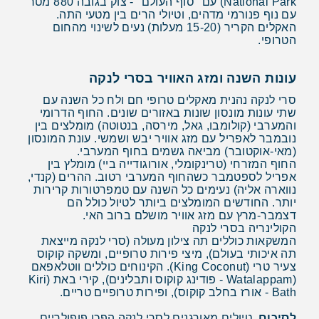
National Park) עם "סוף העולם" - צוק בגובה 880 מטר
עם נוף פנורמי מדהים, וטיולי הרים בין מטעי התה.
האקלים הקריר (15-20 מעלות) נעים לשינוי מהחום
הטרופי.
עונות השנה ומזג האוויר בסרי לנקה
סרי לנקה נהנית מאקלים טרופי חם ולח כל השנה עם
שתי עונות מונסון שונות באזורים שונים. החוף הדרומי
והמערבי (קולומבו, גאל, מירסה, בנטוטה) מומלצים בין
נובמבר לאפריל עם מזג אוויר יבש ושמשי. עונת המונסון
(מאי-אוקטובר) מביאה גשמים בחוף המערבי.
החוף המזרחי (טרינקומלי, אורוגודייה ביי) מומלץ בין
אפריל לספטמבר כשהחוף המערבי רטוב. ההרים (קנדי,
נווארה אליה) נעימים כל השנה עם טמפרטורות קרירות
יותר. החודשים המומלצים ביותר לטיול כולל הם
דצמבר-מרץ עם מזג אוויר מושלם ברוב האי.
הקולינריה בסרי לנקה
המשקאות כוללים תה צילון מעולה (סרי לנקה מייצאת
תה איכותי בעולם), מיצי פירות טרופיים, ומשקה קוקוס
צעיר טרי (King Coconut). הקינוחים כוללים ווטלאפאם
(Watalappam - פודינג קוקוס ותבלינים), קירי באת (Kiri
Bath - אורז בחלב קוקוס), ופירות טרופיים טריים.
לסיכום,
טיולים מאורגנים לסרי לנקה הפכו פופולריים