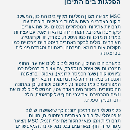
הפלגות בים התיכון
MSC מציעה מגוון הפלגות מקיף בים התיכון, המשלב
ביקור באתרי מורשת עולמית מובילים והיכרות עם
תרבויות עתיקות. המסלולים מכסים שלושה אזורים
עיקריים: המערבי, המזרחי והים האדריאטי, עם עצירות
במדינות מרכזיות כמו איטליה, ספרד, יוון וקרואטיה.
האורחים יכולים לבקר באתרים היסטוריים מרכזיים כמו
הקולוסיאום ברומא, הפרתנון באתונה וסגרדה פמיליה
בברצלונה.
במערב הים התיכון, המסלולים כוללים את ערי החוף
המרכזיות של איטליה וספרד, עם עצירות בנמלים כמו
צ'יוויטווקיה (שער הכניסה לרומא), נאפולי, ברצלונה
וולנסיה. במזרח, ההפלגות מתמקדות באיי יוון
המפורסמים כמו סנטוריני, מיקונוס וקורפו, וכן באתונה
ההיסטורית. באזור הים האדריאטי, המסלולים כוללים את
ונציה המרהיבה ואת ערי החוף של קרואטיה, כולל
דוברובניק וספליט.
כל מסלולי הים התיכון תוכננו כך שיאפשרו שילוב
אופטימלי של ביקור באתרים היסטוריים, חוויות
תרבותיות וזמן פנאי לחקור את ערי הנמל. MSC מציעה
מגוון סיורי חוף מאורגנים בכל נמל עגינה, המאפשרים