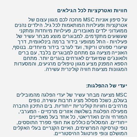
חוויות ואטרקציות לכל הגילאים
על סיפון אוניות MSC מחכה לכם מגוון עצום של
אטרקציות ופעילויות המותאמות לכל גיל. הילדים נהנים
ממועדוני ילדים מאובזרים, פעילויות מיוחדות ומתקני
שעשועים מתקדמים. למבוגרים מוצע מבחר עשיר של
פעילויות - החל ממופעי בידור ברמה בינלאומית, דרך
שיעורי ספורט וריקוד, ועד לערבי בידור מיוחדים. בנוסף,
האונייה מציעה גם מתחם למבוגרים בלבד, עם ברים
ולואונג'ים שמיועדים לאורחים בוגרים יותר. מתחם
הספא המפנק מציע מגוון טיפולים מרגיעים, והמסעדות
המגוונות מציעות חוויה קולינרית עשירה.
יעדי של ההפלגות:
MSC מציעה מבחר עשיר של יעדי הפלגה מהמובילים
בעולם, כשכל מסלול מציג תרבות עשירה, נופים
מרהיבים וחוויות קולינריות ייחודיות. בים התיכון החברה
מפעילה הפלגות בשלושה אזורים מרכזיים - המערבי,
המזרחי והים האדריאטי, כל אחד בעל מאפיינים
ייחודיים. המסלולים כוללים את חופי ספרד התוססים,
נופי קורסיקה המרשימים, האיים הקנריים בעלי האקלים
המושלם ונופי פורטוגל ההיסטוריים.