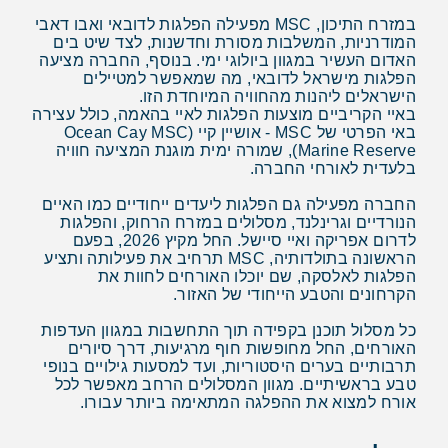
במזרח התיכון, MSC מפעילה הפלגות לדובאי ואבו דאבי
המודרניות, המשלבות מסורת וחדשנות, לצד שיט בים
האדום העשיר במגוון ביולוגי ימי. בנוסף, החברה מציעה
הפלגות מישראל לדובאי, מה שמאפשר למטיילים
הישראלים ליהנות מהחוויה המיוחדת הזו.
באיי הקריביים מוצעות הפלגות לאיי בהאמה, כולל עצירה
באי הפרטי של MSC - אושיין קיי (Ocean Cay MSC
Marine Reserve), שמורה ימית מוגנת המציעה חוויה
בלעדית לאורחי החברה.
החברה מפעילה גם הפלגות ליעדים ייחודיים כמו האיים
הנורדיים וגרינלנד, מסלולים במזרח הרחוק, והפלגות
לדרום אפריקה ואיי סיישל. החל מקיץ 2026, בפעם
הראשונה בתולדותיה, MSC תרחיב את פעילותה ותציע
הפלגות לאלסקה, שם יוכלו האורחים לחוות את
הקרחונים והטבע הייחודי של האזור.
כל מסלול תוכנן בקפידה תוך התחשבות במגוון העדפות
האורחים, החל מחופשות חוף מרגיעות, דרך סיורים
תרבותיים בערים היסטוריות, ועד למסעות גילויים בנופי
טבע בראשיתיים. מגוון המסלולים הרחב מאפשר לכל
אורח למצוא את ההפלגה המתאימה ביותר עבורו.