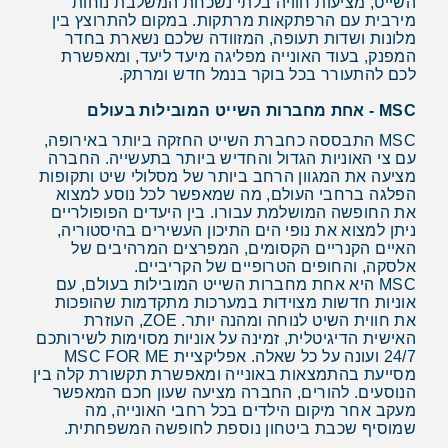
השייט, מציעות חוויה בלתי נשכחת המשלבת נוחות
מירבית עם הרפתקאות מרתקות. במקום להתרוצץ בין
מלונות ושדות תעופה, המזוודה שלכם נשארת בחדר
המפנק, בעוד האונייה מפליגה מיעד ליעד, ומאפשרת
לכם להתעורר בכל בוקר בנמל חדש ומרתק.
MSC - אחת מחברות השייט המובילות בעולם
MSC התבססה כחברת השייט החזקה ביותר באירופה,
עם צי האוניות הגדול והחדיש ביותר בתעשייה. החברה
מציעה את המגוון הרחב ביותר של מסלולי שיט ותקופות
הפלגה ברחבי העולם, מה שמאפשר לכל נוסע למצוא
את החופשה המושלמת עבורו. בין היעדים הפופולריים
ניתן למצוא את נופי הים התיכון העשירים בהיסטוריה,
האיים הקנריים הקסומים, המפרצים המרהיבים של
אלסקה, והחופים הטרופיים של הקריביים.
MSC היא אחת מחברות השייט המובילות בעולם, עם
אוניות חדשות מצוידות במערכות מתקדמות שהופכות
את חווית השיט לנוחה ומהנה יותר. ZOE, העוזרת
האישית הדיגיטלית, זמינה על אוניות מסוימות לשירותכם
24/7 ועונה על כל שאלה. אפליקציית MSC FOR ME
מסייעת בהתמצאות באונייה ומאפשרת תקשורת קלה בין
הנוסעים. להורים, החברה מציעה שעון חכם המאפשר
מעקב אחר מיקום הילדים בכל רחבי האונייה, מה
שמוסיף שכבת ביטחון נוספת לחופשה המשפחתית.