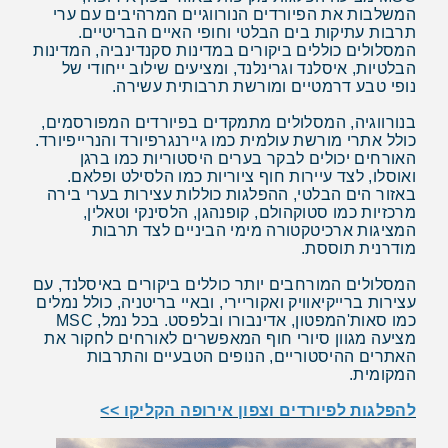
המשלבות את הפיורדים הנורווגיים המרהיבים עם ערי
תרבות עתיקות בים הבלטי וחופי האיים הבריטיים.
המסלולים כוללים ביקורים במדינות סקנדינביה, המדינות
הבלטיות, איסלנד וגרינלנד, ומציעים שילוב ייחודי של
נופי טבע דרמטיים ומורשת תרבותית עשירה.
בנורווגיה, המסלולים מתמקדים בפיורדים המפורסמים,
כולל אתרי מורשת עולמית כמו גיירנגרפיורד והנרייפיורד.
האורחים יכולים לבקר בערים היסטוריות כמו ברגן
ואוסלו, לצד עיירות חוף ציוריות כמו הלסילט ופלאם.
באזור הים הבלטי, ההפלגות כוללות עצירות בערי בירה
מרכזיות כמו סטוקהולם, קופנהגן, הלסינקי וטאלין,
המציגות ארכיטקטורה מימי הביניים לצד תרבות
מודרנית תוססת.
המסלולים המורחבים יותר כוללים ביקורים באיסלנד, עם
עצירות ברייקיאוויק ואקוריירי, ובאיי בריטניה, כולל נמלים
כמו סאות'המפטון, אדינבורו ובלפסט. בכל נמל, MSC
מציעה מגוון סיורי חוף המאפשרים לאורחים לחקור את
האתרים ההיסטוריים, הנופים הטבעיים והתרבות
המקומית.
להפלגות לפיורדים וצפון אירופה הקליקו >>