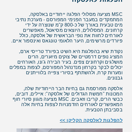
MSC מציעה מסלולי הפלגה ייחודיים באלסקה,
המתמקדים במעבר הפנימי המפורסם - מערכת נתיבי
מים טבעית באורך של כ-800 ק"מ שנוצרה על ידי
קרחונים. המסלולים, היוצאים מסיאטל, מאפשרים
לאורחים לחוות את נופי הבראשית של אלסקה, כולל
פיורדים מרשימים, היער הלאומי טונגאס ואינספור איים.
נקודת שיא בהפלגות היא השיט בפיורד טרייסי ארם,
המציג נופים דרמטיים של צוקים מיוערים, הרים
מושלגים וקרחונים צפים. בעיר הבירה ג'ונו, האורחים
יכולים לבקר בקרחון מנדנהול המפורסם, לצפות במפלים
ומערות קרח, ולהשתתף בסיורי צפייה בלווייתנים
גבנונים.
אלסקה מפורסמת גם בחיות הבר הייחודיות שלה,
המכונות "חמשת הגדולים של אלסקה": איילים, דובים,
כבשי הרים, קריבו וזאבים. MSC מציעה מגוון סיורי חוף
המאפשרים לאורחים הזדמנויות לצפות בחיות אלה
בסביבתן הטבעית.
להפלגות לאלסקה הקליקו >>