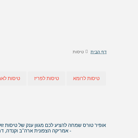
טיסות לוינה
דילים
טיסות לקישינב
דילים 
טיסות לניס
דילים
דילים 
דילים
דילים
דף הבית
טיסות
דילים
דילים
דילים 
טיסות לרומא
טיסות לפריז
טיסות לא
דילים 
דילים
דילים
דילים 
דילים
אופיר טורס שמחה להציע לכם מגוון ענק של טיסות זול
- אמריקה הצפונית ארה"ב וקנדה, ד