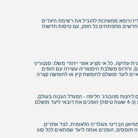
ריז ורומא ממשיכות להוביל את רשימת היעדים
ם חדשים מתפתחים כל הזמן, עם טיסות חדשות
ת עתיקה. כל אי מציע אופי ייחודי משלו: סנטוריני
ם, ורודוס משלבת היסטוריה עשירה עם חופים
איים ליעד מושלם לחופשת קיץ או לחופשה קצרה
 ליהנות מהבורג' חליפה - המגדל הגבוה בעולם,
מרכזי קניות ענקיים כמו דובאי מול, ופארקי שעשועים מתקדמים. בנוסף, מזג האוויר הנוח בחורף והמרחק הקצר יחסית (כ-4 שעות טיסה) הופכים את דובאי ליעד מושלם
יאון הבריטי והגלריה הלאומית, לצד אתרים
לה תוססים, הופכים אותה ליעד שמתאים לכל סוג