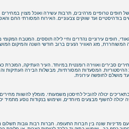
ל חופים טרופיים מרהיבים, תרבות עשירה ואוכל מצוין במחירים נ
דשים בודהיסטיים ועד שווקים צבעוניים. האירוח המסורתי החם והאפ
, חופים עירוניים נהדרים וחיי לילה תוססים. המטבח המקומי מצי
משוחררת, מזג האוויר הנעים ברוב חודשי השנה והמיקום המושלם 
חירים סבירים ואווירה רומנטית במיוחד. העיר העתיקה, המוכרת כ
ההיסטוריות. המסעדות המסורתיות, מבשלות הבירה העתיקות והא
עד מושלם לחופשה עירונית.
בתאריכים יכולה להוביל לחיסכון משמעותי. מומלץ להשוות מחירים 
 יכולה לחשוף מבצעים מיוחדים, ושימוש בנקודות נוסע מתמיד יכ
ם מדיניות שונה בין חברות התעופה. חברות רבות גובות תשלום נ
חסוך כסף רב - שימוש בתיק יד בלבד לטיסות קצרות, או חלוקת ה