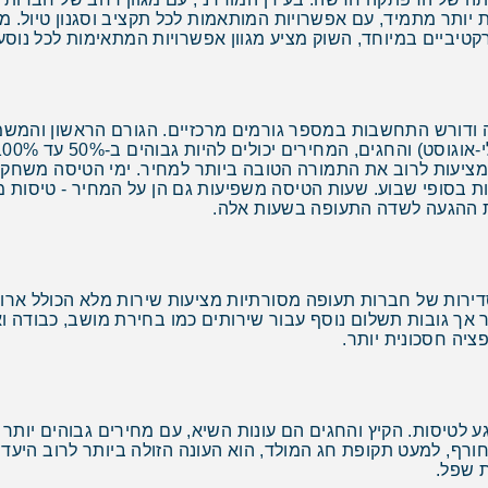
 יותר מתמיד, עם אפשרויות המותאמות לכל תקציב וסגנון טיול. 
יביים במיוחד, השוק מציע מגוון אפשרויות המתאימות לכל נוסע
ה ודורש התחשבות במספר גורמים מרכזיים. הגורם הראשון והמשמעו
מציעות לרוב את התמורה הטובה ביותר למחיר. ימי הטיסה משחקי
סות בסופי שבוע. שעות הטיסה משפיעות גם הן על המחיר - טיסות 
את ההגעה לשדה התעופה בשעות אלה.
דירות של חברות תעופה מסורתיות מציעות שירות מלא הכולל ארוח
ר אך גובות תשלום נוסף עבור שירותים כמו בחירת מושב, כבודה ואו
פציה חסכונית יותר.
ע לטיסות. הקיץ והחגים הם עונות השיא, עם מחירים גבוהים יותר ו
 החורף, למעט תקופת חג המולד, הוא העונה הזולה ביותר לרוב היע
 שפל.