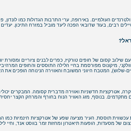
טרנדים העולמיים. באירופה, ערי התרבות הגדולות כמו לונדון, פ
ילים רבים, בעוד שדובאי הפכה ליעד מוביל במזרח התיכון. יעדי
ראל?
 שילוב קסום של חופים טורקיז, כפרים לבנים ציוריים ומסורת יווני
ולקני, מיקונוס מפורסמת בחיי הלילה התוססים והחופים המרהיבי
-שלוש), המטבח היווני המשובח והאווירה הנינוחה הופכים את ה
קרה, אטרקציות חדשניות ואווירה מדברית קסומה. המבקרים יכולים
כשווית תוססת. העיר מציעה שפע של אטרקציות חינמיות כמו המוז
ום של מסעדות, הופעות תיאטרון ומחזות זמר בווסט אנד, וחיי לי