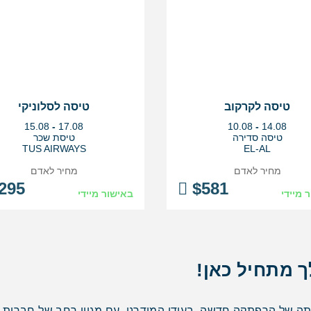
טיסה לקרקוב
טיסה לסלוניקי
בין
בין
15.08
-
17.08
10.08
-
14.08
התאריכים,
התאריכים,
טיסה סדירה
טיסת שכר
TUS AIRWAYS
EL-AL
מחיר לאדם
מחיר לאדם
295
$
581
 מיידי
באישור מיידי
 מתחיל כאן!
ה של הרפתקה חדשה. בעידן המודרני, עם מגוון רחב של חברות תעו