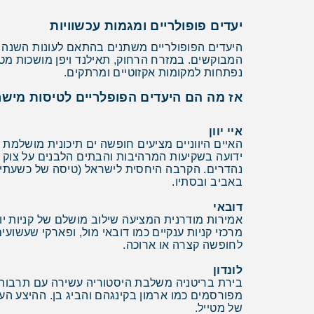
יעדים פופולריים ומגמות עכשוויות
היעדים הפופולריים משתנים בהתאם לעונות השנה ול
המבוקשים. במזרח הרחוק, תאילנד ויפן מושכות מטי
נפתחות למקומות אקזוטיים ומרתקים.
אז מה הם היעדים הפופלריים לטיסות מיש
איי יוון
האיים היווניים מציעים חופשה ים תיכונית מושלמת עם
ידועה בשקיעות המרהיבות והבתים הלבנים על צוק ו
נהדרים. הקרבה היחסית לישראל (טיסה של כשעתיים
באביב ובסתיו.
דובאי
אמירות מודרנית המציעה שילוב מושלם של קניות יו
לחופשה קצרה או ארוכה.
לונדון
בירת בריטניה משלבת היסטוריה עשירה עם תרבות ע
מפורסמים כמו ארמון בקינגהם והביג בן. ההיצע העצ
של מטייל.