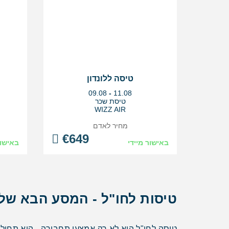
טיסה ללונדון
בין
09.08
-
11.08
התאריכים,
טיסת שכר
WIZZ AIR
מחיר לאדם
€
649
באישור מיידי
באישור
טיסות לחו"ל - המסע הבא שלך
טיסה לחו"ל היא לא רק אמצעי תחבורה - היא תחילת