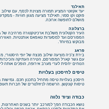
תאילנד
יעד אקזוטי המציע תמורה מצוינת לכסף, עם שילוב ש
פוקט וקו סמוי, תאילנד מציעה מגוון חוויות - ממק
מושלם לחופשה ארוכה.
ברצלונה
העיר הקטלונית משלבת ארכיטקטורה מרהיבה של גאודי
המפורסם ועד למסעדות טאפאס אותנטיות. האווירה ה
מבוקש במיוחד.
פראג
בירת צ'כיה מציעה שילוב מנצח של יופי היסטורי, מ
עם גשר קארל המפורסם, הטירה העתיקה והכיכרות 
הנוחים יחסית לערי מערב אירופה, הופכים אותה לי
טיפים לחיסכון בעלויות
חיסכון בעלויות טיסה מתחיל בתכנון חכם. גמישות 
טיסות קונקשן. הרשמה לניוזלטרים של חברות תעופה
כבודה וציוד נלווה
נושא הכבודה הפך למורכב יותר בשנים האחרונות, ע
את המדיניות ולתכנן בהתאם. אריזה חכמה יכולה ל