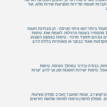
מחברות תעופה סדירות המציעות שירות מלא, ועד
.
תי ביותר הוא עיתוי הטיסה - הן מבחינת העונה
והן מבחינת ימי השבוע. בעונות השיא, כמו הקיץ (יולי-אוגוסט) והחגים, המחירים יכולים להיות גבוהים ב-50% עד 100% מהמחיר בעונות הרגילות. לעומת זאת, טיסות
ם גם הם תפקיד מרכזי - טיסות באמצע השבוע
מוקדמות מאוד בבוקר או מאוחרות בלילה לרוב
ות, כבודה ובידור במהלך הטיסה. טיסות
כל. טיסות ישירות חוסכות זמן אך לרוב יקרות
ביקוש רב. עונות המעבר (אביב וסתיו) מציעות
דים. מומלץ להזמין טיסות לפחות שלושה חודשים