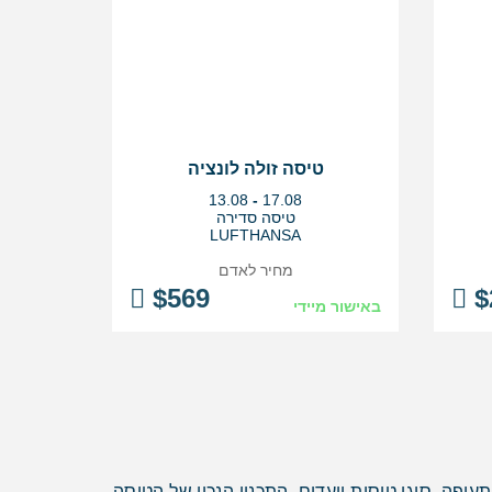
טיסה זולה לונציה
בין
13.08
-
17.08
התאריכים,
טיסה סדירה
LUFTHANSA
מחיר לאדם
$
569
$
באישור מיידי
פה, סוגי טיסות ויעדים, התכנון הנכון של הטיסה