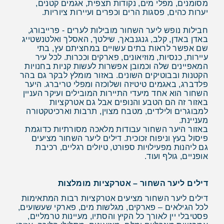
מסומנים, מפלי מים, נקודות תצפית, אגמים קטנים,
יערות כהים, פסגות הרים וכפרים ועיירות ציוריות.
חבילות נופש ליער השחור מובילות לערים - פרייבורג,
באדן באדן, קלב, גנגנבאך, שילטך, האסלך ואלטנשטייג
שם אפשר לראות בתים עשויים במחציתם עץ, בתי
עיירות, כנסיות, מוזיאונים, פארקים וככרות. לכל עיר
המאפיינים שלה וכמובן אפשרות לעשות קניות בחנויות
הקטנות ובבוטיקים השונים. באזור מומלץ לבקר גם בהר
פלדברג, באגמים טיטיזה ושלוכזה ומפלי טריברג. היער
השחור הוא אחד מיעדי התיירות המובילים ועיקר העניין
באזור זה הם הטבע והנופים אבל גם אטרקציות
למבוגרים ולילדים, מטבח מצוין, תרבות וארכיטקטורה
מעניינת.
באזור היער השחור עבודות מלאכה מסורתיות כדוגמת
פיסול בעץ וניפוח זכוכית. דילים ליער השחור מציעים
גם ליהנות מפעילויות ספורט, טיולים רגליים, רכיבת
אופניים, גולף ועוד.
דילים ליער השחור – אטרקציות מומלצות
דילים ליער השחור מציעים אטרקציות רבות המתאימות
לכל הגילאים – פארקים, מגלשות מים, פארקי שעשועים,
פסטיבלי יין לאורך כל הקיץ והסתיו, מעיינות טרמליים,