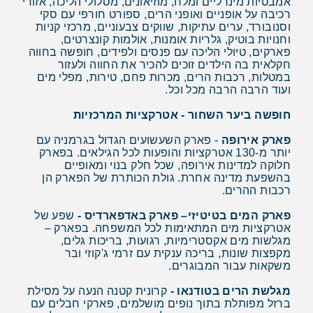
אמבטיות מינרליים ומלח, מוזיאונים, מסלולי הליכה, אזורי
רכיבה על אופניים ואופני הרים, ספורט חורפי עם סקי
וסנובורד, ערים עתיקות, שווקים צבעוניים, מרכזי קניות
וחנויות בוטיק, גלריות אומנות, אולמות קונצרטים,
פארקים, טיולי הליכה עם פנסים ולפידים, חופשה בחווה
חקלאית בה הילדים זוכים להכיר את החווה ולעזור
במטלות, רכבות הרים, מכרות פחם, טירות, מפלי מים
ועוד הרבה הרבה מכל וכל.
חופשה ביער השחור - אטרקציות המרכזיות
פארק אירופה
- פארק השעשועים הגדול בגרמניה עם
יותר מ-130 אטרקציות והופעות לכל הגילאים. בפארק
חלוקה למדינות אירופה, שכל חלק בנוי ומאופיים
בהשפעת מדינה אחרת. גולת הכותרת של הפארק הן
רכבות ההרים.
פארק המים בטיטיזי– פארק באדפארדיס -
שפע של
אטרקציות מים המתאימות לכל המשפחה. בפארק –
מגלשות מים אקסטרימיות, רגועות, בריכות גלים,
מקפצות שונות, בריכה ענקית עם זרמי ג'קוזי ובר
משקאות עבור המבוגרים.
מגלשת הרים בטודנאו -
קרונית קטנה הנעה על מסילת
ברזל מפותלת בתוך נופים מושלמים, פארקי חבלים עם