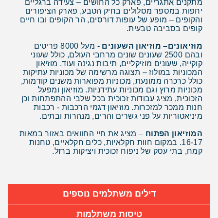
מתקנים אתגריים, פארק כל החושים – צעידה ברגליים
יחפות במספר מסלולים בחיק הטבע, פארק הציפורים
והקופים – מופע של עופות דורסים, הר הקופים ובו חיים
קופים בסביבה טבעית.
מוזיאונים– מוזיאון השעונים -
מעל 8000 פריטים
ובהם 2500 שעונים שונים מרחבי העולם, כולל שעוני
קוקייה, שעונים מוזיקליים, תיבות נגינה ועוד. מוזיאון
המכוניות במולוז – תצוגה מרשימה של מכוניות עתיקות
כולל כרכרה ממונעת, מכוניות מפוארות משנים קודמות,
מכוניות מרוץ וגם מכוניות עתידניות. מוזיאון ומפעל
הזכוכית, מציג עבודות זכוכית בכל שלבי ההתפתחות וכן
חנות ממכר למזכרות. מוזיאון דגמי הרכבות - רכבות
מיניאטוריות על פני גשרים והרים, מנהרות ובתים.
המוזיאון הפתוח
– מציג את חיי החוואים באזור במאות
16-17. במקום חוות חקלאיות, כלים חקלאיים, טחנות
קמח, בתי עסק של ניפוח זכוכית ויציקות ברזל.
דילים משתלמים נוספים
טיסות משתלמות