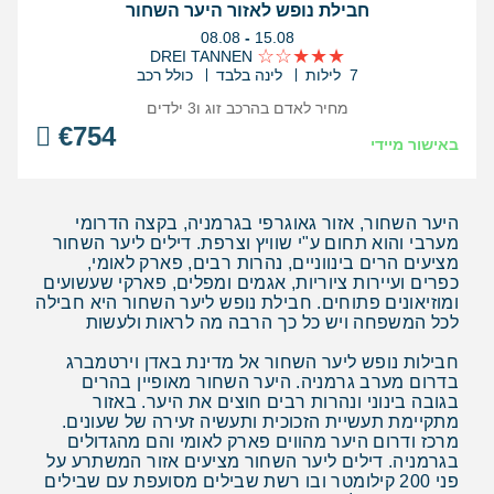
חבילת נופש לאזור היער השחור
בין
08.08
-
15.08
התאריכים,
DREI TANNEN
7 לילות
לינה בלבד
כולל רכב
מחיר לאדם בהרכב
זוג ו3 ילדים
€
754
באישור מיידי
היער השחור, אזור גאוגרפי בגרמניה, בקצה הדרומי
מערבי והוא תחום ע"י שוויץ וצרפת. דילים ליער השחור
מציעים הרים בינווניים, נהרות רבים, פארק לאומי,
כפרים ועיירות ציוריות, אגמים ומפלים, פארקי שעשועים
ומוזיאונים פתוחים. חבילת נופש ליער השחור היא חבילה
לכל המשפחה ויש כל כך הרבה מה לראות ולעשות
חבילות נופש ליער השחור אל מדינת באדן וירטמברג
בדרום מערב גרמניה. היער השחור מאופיין בהרים
בגובה בינוני ונהרות רבים חוצים את היער. באזור
מתקיימת תעשיית הזכוכית ותעשיה זעירה של שעונים.
מרכז ודרום היער מהווים פארק לאומי והם מהגדולים
בגרמניה. דילים ליער השחור מציעים אזור המשתרע על
פני 200 קילומטר ובו רשת שבילים מסועפת עם שבילים