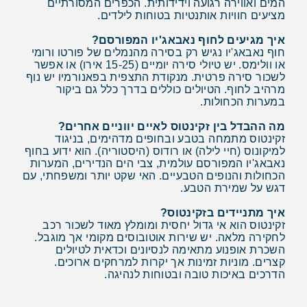
המים ואווירה רגועה וידידותית. הכפרים המסורתיים
מציעים חוויות אותנטיות בטוחות לילדים.
איך מגיעים לחוף נאבאג'יו המפורסם?
חוף נאבאג'יו נגיש רק בסירה מהנמלים של פורטו ורומי
או וולימס. יש טיולי סירה יומיים (15-25 אירו) או אפשר
לשכור סירה פרטית. מנקודת התצפית בפאנורמיו יש נוף
מרהיב לחוף. הטיולים כוללים בדרך כלל גם ביקור
במערות הכחולות.
מה ההבדל בין זקינטוס לאיים יווניים אחרים?
זקינטוס מתמחה בטבע ובחופים מדהימים, בניגוד
למיקונוס (חיי לילה) או רודוס (היסטוריה). הוא ידוע בחוף
נאבאג'יו המפורסם עולמית, צבי הים הנדירים, המערות
הכחולות והנופים הטבעיים. האי שקט יותר ומשפחתי, עם
דגש על שמירת הטבע.
איך מתניידים בזקינטוס?
זקינטוס הוא אי גדול יחסית ומומלץ מאוד לשכור רכב
לחקירה מלאה. יש שירות אוטובוסים מקומי אך מוגבל.
השכרת אופנוע מתאימה לנסיונים וכדאית לטיולים
קצרים. מוניות זמינות אך יקרות למרחקים ארוכים.
הדרכים באיכות טובה ובטוחות לנהיגה.