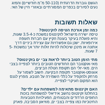
הגשם גוברות הדרגתית (50-110 מ"מ חודשיים) והמזג
נעים לסיורים בכפרים המסורתיים ובאזורי היין של האי.
שאלות תשובות
כמה זמן אורכת הטיסה לזקינטוס?
טיסה ישירה מישראל לזקינטוס נמשכת כ-3.5-4 שעות,
והיא פועלת בעיקר בעונת הקיץ עם חברות תעופה
אירופאיות. ישנן גם אפשרויות עם עצירת ביניים דרך
אתונה או מינכן שיכולות להיות זולות יותר אך נמשכות 5-
7 שעות.
מתי הזמן הטוב ביותר לראות צבי ים בזקינטוס?
מאי-אוקטובר הם החודשים הטובים ביותר לצפייה בצבי
הים. מאי-יולי הם תקופת הטלת הביצים,
אוגוסט-אוקטובר תקופת הבקיעה. חשוב לשמור על
מרחק ולהקפיד על כללי השמירה על הטבע. מפרץ לגנס
הוא המקום העיקרי לצפייה.
האם זקינטוס מתאימה למשפחות עם ילדים?
בהחלט! זקינטוס נחשב אידיאלי למשפחות בזכות
החופים הרדודים והבטוחים, הפעילויות הטבעיות
החינוכיות כמו צפייה בצבי ים, מוזיאון הסביבה, פארק