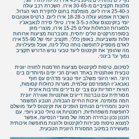
נוף לים מתחילים מ-45-110 אירו ללילה לחדר זוגי,
מלונות תקציביים מ-30-65 אירו. השכרת רכב עולה
כ-25-40 אירו ליום, מומלצת בחום לחקירת האי הגדול.
השכרת אופנוע עולה כ-18-28 אירו ליום. כרטיס אוטובוס
יומי בזקינטוס עולה כ-3-5 אירו. טיולי סירה לנאבאג'יו
ולמערות הכחולות עולים 15-25 אירו. מוצרי מזון
בסופרמרקטים זולים יחסית, והטברנות מציעות ארוחות
זולות ומשביעות. באופן כללי, תקציב יומי של 55-90 אירו
לאדם מספיק לחופשה נוחה כולל לינה, אוכל ופעילויות,
מה שהופך את זקינטוס ליעד טבעי נגיש הדורש תקציב
נמוך עד בינוני.
לסיכום, טיסות לזקינטוס מציעות הזדמנות לחוויה יוונית
טבעית ואותנטית באחד האיים הכי יפים ומיוחדים בים
היוני. האי היווני משלב יופי טבעי מדהים עם חוף
נאבאג'יו המפורסם עולמית, מערות כחולות קסומות,
חוויות ייחודיות עם צבי ים נדירים ותרבות איונית
מסורתית עם טברנות דייגים אותנטיות ואווירה יוונית
חמה ומזמינה. איכות החיים הגבוהה, הטבע המשמר
היטב והמחירים הנוחים הופכים את זקינטוס ליעד מושלם
לחופשות משפחתיות, רומנטיות או טיולי טבע ויופי. עם
תכנון נכון ובחירה חכמה של מועדי הנסיעה, אפשר
למצוא טיסות סבירות לזקינטוס ולהנות מחופשה איכותית
ומעשירה במיטב המסורת היוונית הטבעית.