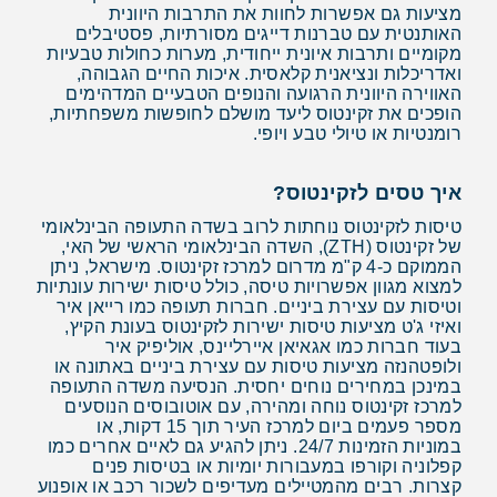
מציעות גם אפשרות לחוות את התרבות היוונית
האותנטית עם טברנות דייגים מסורתיות, פסטיבלים
מקומיים ותרבות איונית ייחודית, מערות כחולות טבעיות
ואדריכלות ונציאנית קלאסית. איכות החיים הגבוהה,
האווירה היוונית הרגועה והנופים הטבעיים המדהימים
הופכים את זקינטוס ליעד מושלם לחופשות משפחתיות,
רומנטיות או טיולי טבע ויופי.
איך טסים לזקינטוס?
טיסות לזקינטוס נוחתות לרוב בשדה התעופה הבינלאומי
של זקינטוס (ZTH), השדה הבינלאומי הראשי של האי,
הממוקם כ-4 ק"מ מדרום למרכז זקינטוס. מישראל, ניתן
למצוא מגוון אפשרויות טיסה, כולל טיסות ישירות עונתיות
וטיסות עם עצירת ביניים. חברות תעופה כמו רייאן איר
ואיזי ג'ט מציעות טיסות ישירות לזקינטוס בעונת הקיץ,
בעוד חברות כמו אגאיאן איירליינס, אוליפיק איר
ולופטהנזה מציעות טיסות עם עצירת ביניים באתונה או
במינכן במחירים נוחים יחסית. הנסיעה משדה התעופה
למרכז זקינטוס נוחה ומהירה, עם אוטובוסים הנוסעים
מספר פעמים ביום למרכז העיר תוך 15 דקות, או
במוניות הזמינות 24/7. ניתן להגיע גם לאיים אחרים כמו
קפלוניה וקורפו במעבורות יומיות או בטיסות פנים
קצרות. רבים מהמטיילים מעדיפים לשכור רכב או אופנוע