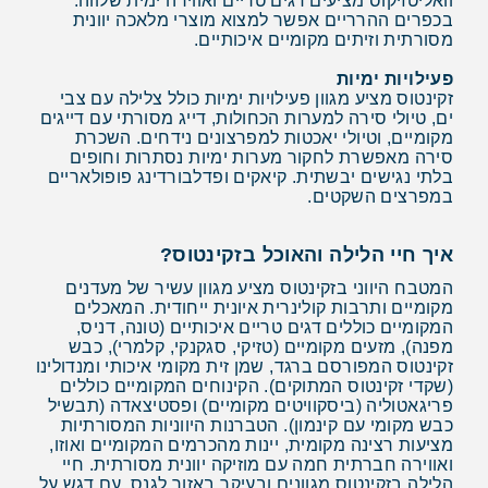
וואליטזיקוס מציעים דגים טריים ואווירה ימית שלווה.
בכפרים ההרריים אפשר למצוא מוצרי מלאכה יוונית
מסורתית וזיתים מקומיים איכותיים.
פעילויות ימיות
זקינטוס מציע מגוון פעילויות ימיות כולל צלילה עם צבי
ים, טיולי סירה למערות הכחולות, דייג מסורתי עם דייגים
מקומיים, וטיולי יאכטות למפרצונים נידחים. השכרת
סירה מאפשרת לחקור מערות ימיות נסתרות וחופים
בלתי נגישים יבשתית. קיאקים ופדלבורדינג פופולאריים
במפרצים השקטים.
איך חיי הלילה והאוכל בזקינטוס?
המטבח היווני בזקינטוס מציע מגוון עשיר של מעדנים
מקומיים ותרבות קולינרית איונית ייחודית. המאכלים
המקומיים כוללים דגים טריים איכותיים (טונה, דניס,
מפנה), מזעים מקומיים (טזיקי, סגקנקי, קלמרי), כבש
זקינטוס המפורסם ברגד, שמן זית מקומי איכותי ומנדולינו
(שקדי זקינטוס המתוקים). הקינוחים המקומיים כוללים
פריגאטוליה (ביסקוויטים מקומיים) ופסטיצאדה (תבשיל
כבש מקומי עם קינמון). הטברנות היווניות המסורתיות
מציעות רצינה מקומית, יינות מהכרמים המקומיים ואוזו,
ואווירה חברתית חמה עם מוזיקה יוונית מסורתית. חיי
הלילה בזקינטוס מגוונים ובעיקר באזור לגנס, עם דגש על