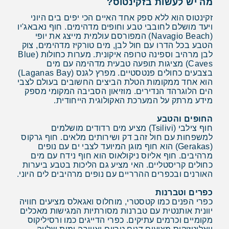
מה יש לעשות בזקינטוס?
זקינטוס הוא ללא ספק אחד האיים הכי יפים בים היוני
ויעד מושלם לחובבי טבע וחופים מדהימים. חוף נאבאג'יו
(Navagio Beach) המפורסם עולמית מייצג את יופי
הטבע בכל הדרו עם חול לבן, מים טורקיז מדהימים, צוק
לבן מרהיב וספינה טרופה איקונית. מערות כחולות (Blue
Caves) מציגות תופעה טבעית מדהימה עם מים
בצבעים כחולים פנטסטיים. מפרץ לגנס (Laganas Bay)
הוא אחד ממקומות הטלת הביצים החשובים בעולם לצבי
הים הלוגרהד הנדירים. מוזיאון הסביבה המקומי מספק
מידע מרתק על המערכת האקולוגית הייחודית.
החופים והטבע
חוף צילבי (Tsilivi) מציע מים רדודים מושלמים
למשפחות עם חול זהב דק ושירותים מלאים. חוף גרקוס
(Gerakas) הוא חוף מוגן המיועד לצבי ים עם נופים
מרהיבים. חוף אליוס ניקולאוס הוא חוף נידח עם מים
כחולים קריסטליים. האי מציע גם הליכות בטבע ביערות
האורנים ובכפרים ההרריים עם נופים מרהיבים לים היוני.
כפרים וטברנות
כפרי הפנים כמו קטסטרי, מוחלוס ואגאלס מציעים חוויה
יוונית אותנטית עם טברנות מסורתיות המגישות מאכלים
מקומיים וכרמים עתיקים. כפרי הדייגים כמו ורסיליקוס