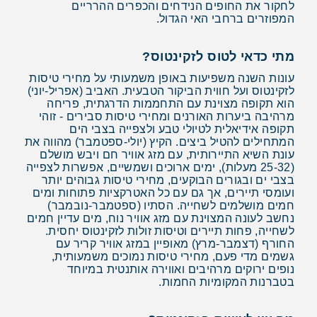
לחקור את החופים הנידחים והכפרים ההרריים
המפוזרים ברחבי האי הגדול.
מתי כדאי לטוס לזקינטוס?
עונות השנה משפיעות באופן משמעותי על מחירי טיסות
לזקינטוס ועל חווית הביקור הטבעית. האביב (אפריל-יוני)
הוא תקופה מצוינת עם התחממות הדרגתית, פריחה
מרהיבה ביערות האורנים ומחירי טיסות סבירים - זוהי
תקופה אידיאלית לטיולי טבע ולצפייה בצבי הים
המתחילים להטיל ביצים. הקיץ (יולי-ספטמבר) מהווה את
עונת השיא התיירותית, עם מזג אוויר חם ויבש מושלם
(25-32 מעלות), ימים ארוכים ושמשיים, אפשרות לצפייה
בצבי ים ובגורים הבוקעים, מחירי טיסות גבוהים יותר
ועומסי תיירים, אך גם עם כל האטרקציות פתוחות ומים
חמים מושלמים לשחייה. הסתיו (ספטמבר-נובמבר)
נחשב לעונה המצוינת עם מזג אוויר נוח, מים עדיין חמים
לשחייה, פחות תיירים וטיסות זולות לזקינטוס יחסית.
החורף (דצמבר-מרץ) מאופיין במזג אוויר קריר עם
גשמים מדי פעם, מחירי טיסות נמוכים משמעותית,
נופים ירוקים מרהיבים ואווירה אותנטית במיוחד
בטברנות המקומיות החמות.