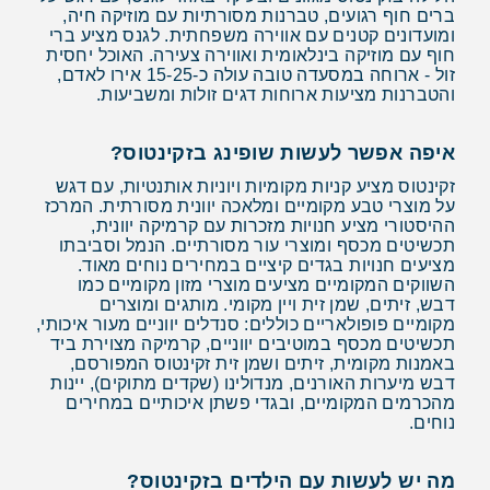
ברים חוף רגועים, טברנות מסורתיות עם מוזיקה חיה,
ומועדונים קטנים עם אווירה משפחתית. לגנס מציע ברי
חוף עם מוזיקה בינלאומית ואווירה צעירה. האוכל יחסית
זול - ארוחה במסעדה טובה עולה כ-15-25 אירו לאדם,
והטברנות מציעות ארוחות דגים זולות ומשביעות.
איפה אפשר לעשות שופינג בזקינטוס?
זקינטוס מציע קניות מקומיות ויוניות אותנטיות, עם דגש
על מוצרי טבע מקומיים ומלאכה יוונית מסורתית. המרכז
ההיסטורי מציע חנויות מזכרות עם קרמיקה יוונית,
תכשיטים מכסף ומוצרי עור מסורתיים. הנמל וסביבתו
מציעים חנויות בגדים קיציים במחירים נוחים מאוד.
השווקים המקומיים מציעים מוצרי מזון מקומיים כמו
דבש, זיתים, שמן זית ויין מקומי. מותגים ומוצרים
מקומיים פופולאריים כוללים: סנדלים יווניים מעור איכותי,
תכשיטים מכסף במוטיבים יווניים, קרמיקה מצוירת ביד
באמנות מקומית, זיתים ושמן זית זקינטוס המפורסם,
דבש מיערות האורנים, מנדולינו (שקדים מתוקים), יינות
מהכרמים המקומיים, ובגדי פשתן איכותיים במחירים
נוחים.
מה יש לעשות עם הילדים בזקינטוס?