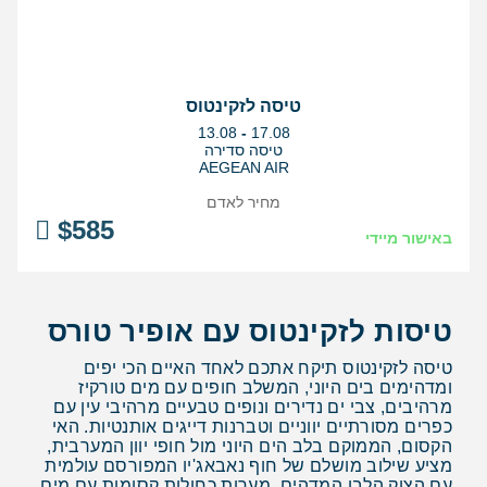
טיסה לזקינטוס
בין
13.08
-
17.08
התאריכים,
טיסה סדירה
AEGEAN AIR
מחיר לאדם
$
585
באישור מיידי
טיסות לזקינטוס עם אופיר טורס
טיסה לזקינטוס תיקח אתכם לאחד האיים הכי יפים
ומדהימים בים היוני, המשלב חופים עם מים טורקיז
מרהיבים, צבי ים נדירים ונופים טבעיים מרהיבי עין עם
כפרים מסורתיים יווניים וטברנות דייגים אותנטיות. האי
הקסום, הממוקם בלב הים היוני מול חופי יוון המערבית,
מציע שילוב מושלם של חוף נאבאג'יו המפורסם עולמית
עם הצוק הלבן המדהים, מערות כחולות קסומות עם מים