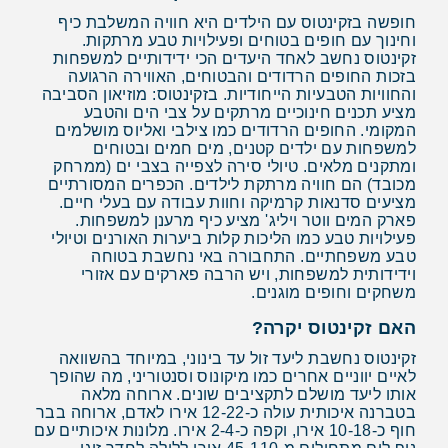
חופשה בזקינטוס עם הילדים היא חוויה המשלבת כיף
וחינוך עם חופים בטוחים ופעילויות טבע מרתקות.
זקינטוס נחשב לאחד היעדים הכי ידידותיים למשפחות
בזכות החופים הרדודים והבטוחים, האווירה הרגועה
והחוויות הטבעיות הייחודיות. בזקינטוס: מוזיאון הסביבה
מציע תכנים חינוכיים מרתקים על צבי הים והטבע
המקומי. החופים הרדודים כמו צילבי ואליוס מושלמים
למשפחות עם ילדים קטנים, מים חמים ובטוחים
ומתקנים מלאים. טיולי סירה לצפייה בצבי ים (ממרחק
מכובד) הם חוויה מרתקת לילדים. הכפרים המסורתיים
מציעים סדנאות קרמיקה וחוות עבודה עם בעלי חיים.
פארק המים ווטר ויליג' מציע כיף מרענן למשפחות.
פעילויות טבע כמו הליכות קלות ביערות האורנים וטיולי
טבע משפחתיים. התחבורה באי נחשבת בטוחה
וידידותית למשפחות, ויש הרבה פארקים עם אזורי
משחקים וחופים מוגנים.
האם זקינטוס יקרה?
זקינטוס נחשבת ליעד זול עד בינוני, במיוחד בהשוואה
לאיים יווניים אחרים כמו מיקונוס וסנטוריני, מה שהופך
אותו ליעד מושלם לתקציבים שונים. ארוחה מלאה
בטברנה איכותית עולה כ-12-22 אירו לאדם, ארוחה בבר
חוף כ-10-18 אירו, וקפה כ-2-4 אירו. מלונות איכותיים עם