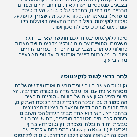
בצבעים פנטסטיים, יערות אורנים רחבי ידיים וכפרים
הרריים מסורתיים, במרחק של כ-3.5-4 שעות טיסה
מישראל. במאמר זה נסקור את כל מה שצריך לדעת על
טיסות לזקינטוס, כולל חברות התעופה הפועלות בקו,
עונות מומלצות, טיפים לחיסכון ועוד.
טיסות לזקינטוס יבטיחו לכם חופשה שאין בה רגע
משעמם. מחופים עם מים טורקיז מדהימים ועד מערות
כחולות קסומות, מצבי ים נדירים ועד כפרים הרריים
ציוריים, מטברנות דייגים אותנטיות ועד נופים טבעיים
מרהיבי עין.
למה כדאי לטוס לזקינטוס?
זקינטוס מציעה חוויה יוונית טבעית ואותנטית שמשלבת
מסורת איונית עם יופי טבעי מדהים בצורה מרהיבה. האי
היווני מציע מגוון עצום של חוויות - מזקינטוס העיר
ההיסטורית עם הכיכר המרכזית ובתי הכנסת העתיקים,
ועד החופים המבודדים והמערות הימיות המפוזרים
ברחבי האי. האי הוא אחד מבתי הגידול הכי חשובים
בעולם לצבי הים הלוגרהד הנדירים, מה שיוצר חוויה
טבעית ייחודית ובלתי נשכחת. זקינטוס ידוע בחוף
נאבאג'יו (Navagio Beach) המפורסם עולמית, עם
הספינה הטרופה והצוק הלבן המדהים. טיסות לזקינטוס