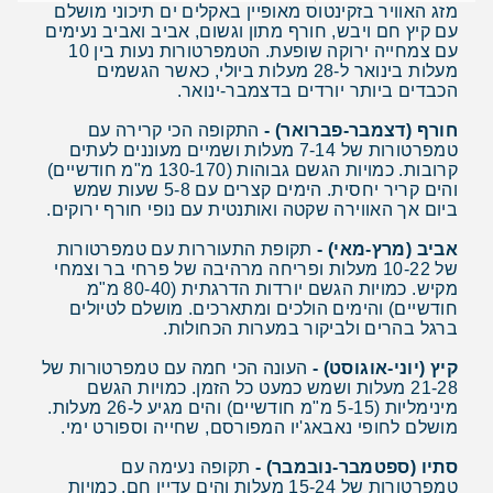
מזג האוויר בזקינטוס מאופיין באקלים ים תיכוני מושלם
עם קיץ חם ויבש, חורף מתון וגשום, אביב ואביב נעימים
עם צמחייה ירוקה שופעת. הטמפרטורות נעות בין 10
מעלות בינואר ל-28 מעלות ביולי, כאשר הגשמים
הכבדים ביותר יורדים בדצמבר-ינואר.
חורף (דצמבר-פברואר) -
התקופה הכי קרירה עם
טמפרטורות של 7-14 מעלות ושמיים מעוננים לעתים
קרובות. כמויות הגשם גבוהות (130-170 מ"מ חודשיים)
והים קריר יחסית. הימים קצרים עם 5-8 שעות שמש
ביום אך האווירה שקטה ואותנטית עם נופי חורף ירוקים.
אביב (מרץ-מאי) -
תקופת התעוררות עם טמפרטורות
של 10-22 מעלות ופריחה מרהיבה של פרחי בר וצמחי
מקיש. כמויות הגשם יורדות הדרגתית (80-40 מ"מ
חודשיים) והימים הולכים ומתארכים. מושלם לטיולים
ברגל בהרים ולביקור במערות הכחולות.
קיץ (יוני-אוגוסט) -
העונה הכי חמה עם טמפרטורות של
21-28 מעלות ושמש כמעט כל הזמן. כמויות הגשם
מינימליות (5-15 מ"מ חודשיים) והים מגיע ל-26 מעלות.
מושלם לחופי נאבאג'יו המפורסם, שחייה וספורט ימי.
סתיו (ספטמבר-נובמבר) -
תקופה נעימה עם
טמפרטורות של 15-24 מעלות והים עדיין חם. כמויות