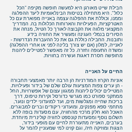
חבילת שייט מאורגן היא למעשה חופשה מקיפה "הכל
כלול". היא מתחילה בטיסות הבינלאומיות ליעד ההפלגה
וממנו, וכוללת את ההפלגה עצמה באנייה מפוארת עם כל
האטרקציות, הפעילויות והארוחות הכלולות בה. המדריך
המקצועי מלווה את הקבוצה לאורך כל הטיול, מנחה את
הסיורים בנמלי העגינה ומעשיר את החוויה בידע
ותובנות. החבילה כוללת גם את כל ההעברות הנדרשות -
לאנייה, למלון (אם יש צורך בלינה לפני או אחרי ההפלגה)
ומשדה התעופה וחזרה. כל זה מאפשר למטיילים ליהנות
מחופשה חסרת דאגות ועשירה בחוויות.
החיים על האנייה
אוניות הקרוז המודרניות הן הרבה יותר מאמצעי תחבורה
- הן ערים צפות המציעות עולם שלם של בידור ופעילויות.
המטיילים יכולים ליהנות ממגוון עצום של אפשרויות, החל
ממתקני ספורט כמו מגרשי כדורסל וקירות טיפוס, דרך
בריכות שחייה ומגלשות מים, ועד למועדוני ילדים ונוער,
מתחמי ספא מפנקים, ומועדוני ריקודים וברים למבוגרים.
האוכל הוא חלק מרכזי מהחוויה, עם מסעדות בופה ללא
תשלום נוסף ומסעדות קונספט לחוויה קולינרית מיוחדת.
בערבים, האנייה מתעוררת לחיים עם מופעי בידור,
הצגות ומוזיקה חיה, וגם קזינו למי שמעוניין להמר על