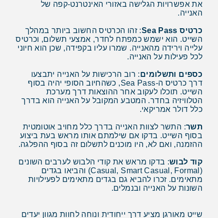
את אפשרויות הגלישה באזורי האינטרנט-קפה של
האנייה.
כרטיס Sea Pass
: זהו הכרטיס החשוב ביותר במהלך
השייט. הוא ישמש כמפתח לחדר, אמצעי תשלום, וכרטיס
עלייה וירידה מהאנייה. שמרו עליו בקפידה, שכן הוא חיוני
לכל פעילות על האנייה.
כספים ותשלומים
: רוב הרכישות על האנייה יתבצעו
דרך כרטיס ה-Sea Pass, כשהחיוב הסופי יהיה בסוף
השייט. תוכלו לעקוב אחר ההוצאות דרך מערכת
הטלוויזיה בחדר. המטבע המקובל על האנייה הוא בדרך
כלל דולר אמריקאי.
תשר
: התשר לצוות האנייה בדרך כלל מחויב אוטומטית
בסוף השייט. בדקו אם שילמתם אותו מראש בעת ביצוע
ההזמנה, ואם לא, היו מוכנים לתשלום זה בסוף ההפלגה.
קוד לבוש
: בדקו מראש את קודי הלבוש לערבים השונים
(Casual, Smart Casual, Formal) והביאו בגדים
מתאימים. זכרו להביא גם בגדים מתאימים לפעילויות
השונות על האנייה ובנמלים.
שייט מאורגן מציע דרך ייחודית ונוחה לחוות מגוון יעדים