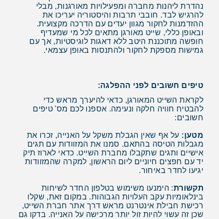
נהדרת ליהנות מחברה ומפעילויות מאורגנות, מבלי
להרגיש לבד. חובבי תרבות והיסטוריה יעריכו את
ההזדמנות לחקור מגוון יעדים עם הדרכה מקצועית.
ובאופן כללי, שייט מאורגן מתאים לכל מי שמעדיף
חופשה מתוכננת היטב ללא דאגות לוגיסטיות, אך עם
גמישות מספקת לחקור ולהתנסות באופן עצמאי.
טיפים חשובים לפני ההפלגה:
לקראת השייט המאורגן, כדאי להיערך מראש כדי
להבטיח חוויה חלקה ונעימה. אספנו לכם מס' טיפים
חשובים:
מטען:
על אף שאין הגבלת משקל על האנייה, זכרו את
מגבלות הטיסה בהתאם. סמנו את המזוודות עם תגים
אישיים ותגים שתקבלו מחברת השייט. כדאי לארוז תיק
יד עם חפצים חיוניים ליום הראשון, למקרה שהמזוודות
יגיעו לחדר באיחור.
תקשורת
: הימנעו משימוש בטלפון החדר לשיחות
בינלאומיות עקב העלויות הגבוהות. במקום זאת, שקלו
רכישת חבילת אינטרנט מראש דרך אתר חברת השייט,
שכן זה עשוי להיות זול יותר מרכישה על האנייה. בדקו גם