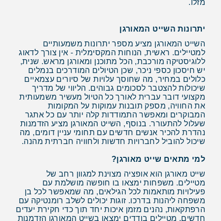
מזלו.
יתרונות השייט המאורגן
השייט המאורגן מציע מספר יתרונות משמעותיים
למטיילים. ראשית, הנוחות המקסימלית - אין צורך לדאוג
ללוגיסטיקה מורכבת, הכל מתוכנן ומאורגן מראש. שנית,
יש חיסכון כספי ניכר, שכן הטיולים המודרכים בנמלים
כלולים במחיר, מה שחוסך עלויות של סיורים עצמאיים
שיכולות להצטבר לסכומים גבוהים. הליווי של מדריך
מקצועי דובר עברית לאורך כל הטיול מעשיר משמעותית
את החוויה, מספק תובנות עמוקות על המקומות
המבוקרים ומאפשר התמודדות קלה יותר עם כל אתגר
שעלול להתעורר. בנוסף, השייט המאורגן מציע הזדמנות
נהדרת להכיר אנשים חדשים עם תחומי עניין דומים, מה
שיכול להוביל לחברויות חדשות ולחוויה חברתית מהנה.
למי מתאים שייט מאורגן?
שייט מאורגן הוא אופציה מצוינת למגוון רחב של
מטיילים. משפחות ימצאו בו חופשה מושלמת עם
פעילויות מותאמות לכל הגילאים, מה שמאפשר לכל בן
משפחה ליהנות בדרכו. זוגות יכולים לשלב רומנטיקה עם
הרפתקאות, נהנים מזמן איכות יחד תוך כדי חקירת יעדים
חדשים. מטיילים בודדים ימצאו בשייט המאורגן הזדמנות