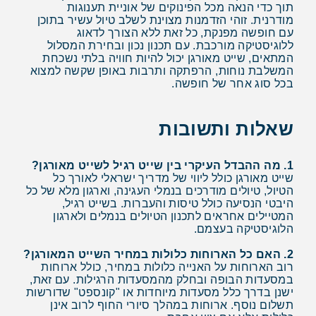
תוך כדי הנאה מכל הפינוקים של אוניית תענוגות
מודרנית. זוהי הזדמנות מצוינת לשלב טיול עשיר בתוכן
עם חופשה מפנקת, כל זאת ללא הצורך לדאוג
ללוגיסטיקה מורכבת. עם תכנון נכון ובחירת המסלול
המתאים, שייט מאורגן יכול להיות חוויה בלתי נשכחת
המשלבת נוחות, הרפתקה ותרבות באופן שקשה למצוא
בכל סוג אחר של חופשה.
שאלות ותשובות
1. מה ההבדל העיקרי בין שייט רגיל לשייט מאורגן?
שייט מאורגן כולל ליווי של מדריך ישראלי לאורך כל
הטיול, טיולים מודרכים בנמלי העגינה, וארגון מלא של כל
היבטי הנסיעה כולל טיסות והעברות. בשייט רגיל,
המטיילים אחראים לתכנון הטיולים בנמלים ולארגון
הלוגיסטיקה בעצמם.
2. האם כל הארוחות כלולות במחיר השייט המאורגן?
רוב הארוחות על האנייה כלולות במחיר, כולל ארוחות
במסעדות הבופה ובחלק מהמסעדות הרגילות. עם זאת,
ישנן בדרך כלל מסעדות מיוחדות או "קונספט" שדורשות
תשלום נוסף. ארוחות במהלך סיורי החוף לרוב אינן