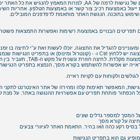
הבהרה - מרבית הדפים באתר עומדים בקריטריונים של נגישות לרמה של AA
יעול באמצעות רכיב צור קשר או באמצעות הטלפון. אחריות השימו
השימוש בתוכנה. הנגשת האתר מותאמת לדפדפנים המובילים.
עם תפריטים הבנויים באמצעות רשימות ואפשרות התמצאות פשוטה 
שיגדיל את התצוגה ב-10%. על מנת להקטין את התצוגה יש ללחוץ Ctrl ו- - (קונטרול
 ראייה יש אפשרות להשתמש בקורא מסך, הנמצא בתפריט הנגישות ב
ולשים ולקוחות עם לקויות ראייה.
גישות, המאפשר תאימות קלה ומהירה של אתר האינטרנט לתקני הנג
ל הכפתור פותחת תפריט עם אפשרויות ההנגשה באתר. על מנת לה
ל המסך למספר גדלים שונים
חיצה על קורא מסך
על בסיס רקע כהה ו/או בהיר. התאמת האתר לעיוורי צבעים
ופיע גם הוא בתפריט הנגישות