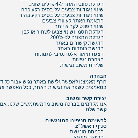
· הגדלת פונט האתר ל-4 גדלים שונים
· שינוי ניגודיות צבעים על בסיס רקע כהה
· שינוי ניגודיות צבעים על בסיס רקע בהיר
· התאמת האתר לעיוורי צבעים
· שינוי הפונט לקריא יותר
· הגדלת הסמן ושינוי צבעו לשחור או לבן
· הגדלת התצוגה לכ-200%
· הדגשת קישורים באתר
· הדגשת כותרות באתר
· הצגת תיאור אלטרנטיבי לתמונות
· הצהרת נגישות
· שליחת משוב נגישות
הבהרה
חרף מאמצנו לאפשר גלישה באתר נגיש עבור כל דפי
במאמצים לשפר את נגישות האתר, ככל האפשר וזאת
יצירת קשר ומשוב
אנו מקדמים בברכה משוב מהמשתמשים שלנו. אם ב
קשר שלנו
לרשימת סניפינו המונגשים
סניף ראשל"צ
· הכניסה מונגשת
· הריהוט מונגש