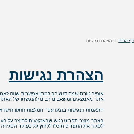
טיסות לוינה
דילים
טיסות לקישינב
דילים 
טיסות לניס
דילים
דילים 
דילים
דף הבית
הצהרת נגישות
דילים
דילים
דילים
דילים 
הצהרת נגישות
דילים 
דילים
אופיר טורס שמה דגש רב למתן אפשרות שווה לאנשי
דילים
אתר מאמצעים ומשאבים רבים להנגשתו של האתר לפי ב
דילים 
התאמות הנגישות בוצעו עפ"י המלצות התקן הישראלי (ת"י 5568) לנגישות תכנים באינטרנט ברמת AA ומסמך G2.0
דילים
לסגור את התפריט תוכלו ללחוץ על כפתור הסגירה או לחיצה