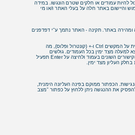
, למרות המאמץ להנגיש את כל האתר יכול להיות עמודים או חלקים שטרם הונגשו. במידה
ש והיישום באתר חלה על בעלי האתר ו/או מי
ומהירה באתר. תקינה - האתר נתמך ע"י דפדפנים
הגדלת התצוגה באתר – גולשים המתקשים בראייה ומעוניינים להגדיל את התצוגה, יוכלו לעשות זאת ע"י לחיצה בו זמנית על המקשים Ctrl ו-+ (קונטרול ופלוס), מה
 ומינוס) או בתפריט הנגישות שנמצא למעלה מצד ימין בכל העמודים. גולשים
המתקשים להשתמש בעכבר יוכלו לגלוש באתר באמצעות מקלדת. לחיצה חוזרת ונשנית על מקש ה-TAB, תעביר בין הקישורים השונים בעמוד ולחיצה על Enter תפעיל
חלק העליון מצד ימין.
ישות. הכפתור ממוקם בפינה העליונה הימנית,
פסיק את ההנגשה ניתן ללחוץ על כפתור "מצב