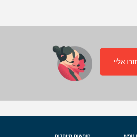
רו אליי
 נופש
חופשות מיוחדות