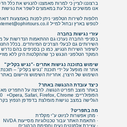
ברצוננו לציין כי למרות מאמצנו להנגיש את כלל הד
אנו ממשיכים בכל עת במאמצים לשפר את נגישות הא
חלופות לשירות הטלפוני ניתן לפנות באמצעות דואר 
לנופש בארץ ובחול למייל internet@ophirtours.co.il
עזרי נגישות בחברה
בסניפי החברה נערכו גם ההתאמות הנדרשות על מנת
השירותים גם לבעלי הצרכים המיוחדים. בכלל החנו
לשיפור השירות הנגיש, כמו כן בסניפים בהם נדרש
המוקד הטלפוני הונגש כך שההקלטות הינן ללא מוזי
שימוש בתוכנה נגישות אתרים -"נגיש בקליק"
השימוש של היצרן. אחריות השימוש והיישום באתר 
כיצד עובדת ההנגשה באתר?
באתר מוצב תפריט הנגשה. לחיצה על התפריט מאפ
הפופולריים: Explorer 10 +Opera, Safari, Firefox, Chrome.
הגלישה במצב נגישות מומלצת בדפדפן הנפוץ בקרב 
מה בתפריט?
· מתן אפשרות לניווט ע"י מקלדת
· התאמת האתר עבור טכנולוגיות מסייעות NVDA
· עצירת אלמנטים נעים וחסימת הבהובים