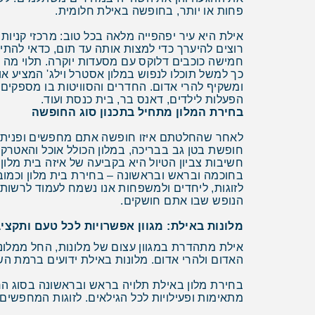
פחות או יותר, בחופשה באילת חלומית.
אילת היא עיר יפהפייה מלאה בכל טוב: מרכזי קניו
רוצים להיערך כדי למצות אותה עד תום, כדאי להתיי
חמישה כוכבים דלוקס עם מסעדות יוקרה. תלוי מה 
כך למשל תוכלו לנפוש במלון אסטרל וילג' המציע אוו
ומשקיף להרי אדום. החדרים והסוויטות בו מספקים נו
הפעלות לילדים, דאנס בר, בית כנסת ועוד.
בחירת המלון מתחיל בתכנון סוג החופשה
לאחר שהחלטתם איזו חופשה אתם מחפשים ופניתם א
חופשת בטן גב בבריכה, במלון הכולל אוכל והאטרקצ
חשיבות צביון הטיול היא בקביעה של איזה בית מל
בחוכמה ובראש ובראשונה – בחירת בית מלון וכמו
לזוגות, ליחדים ולמשפחות אנו נשמח לעמוד לרשותכ
הנופש שבו אתם חושקים.
מלונות באילת: מגוון אפשרויות לכל טעם ותקצי
אילת מתהדרת במגוון עצום של מלונות, החל ממלונות
האדום ולהרי אדום. מלונות באילת ידועים ברמת ה
בחירת מלון באילת תלויה בראש ובראשונה בסוג ה
מתאימות ופעילויות לכל הגילאים. לזוגות המחפשים