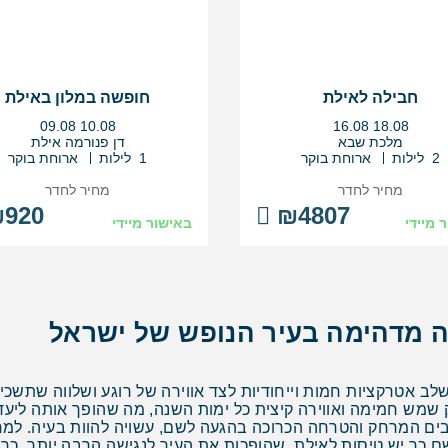
חבילה לאילת
חופשה במלון באילת
בין
בין
09.08
10.08
16.08
18.08
התאריכים,
התאריכים,
מלכת שבא
דן פנורמה אילת
2 לילות
ארוחת בוקר
1 לילות
ארוחת בוקר
מחיר לחדר
מחיר לחדר
920
₪4807
 מיידי
באישור מיידי
ה מדהימה בעיר הנופש של ישראל
 אטרקציות חמות וייחודיות לצד אווירה של רוגע ושלווה שתשכיח
ש חמימה ואווירה קיצית כל ימות השנה, מה שהופך אותה ליעד 
ים המרחק והטרחה הכרוכה בהגעה לשם, עשויה להוות בעיה. למרבה