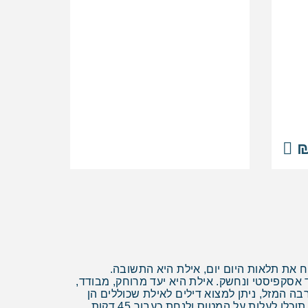
₪
 את תלאות היום יום, אילת היא התשובה.
אסקפיסטי ונחשק. אילת היא יעד מרוחק, מבודד,
 המזל, ניתן למצוא דילים לאילת שכוללים הן
את ההגעה והן את השהייה במחירים משתלמים. לשם כך יש טיסות לאילת, שהופכות את העיר לנגישה הרבה יותר. כך תוכלו לעלות על המטוס ולנחת כעבור 45 דקות