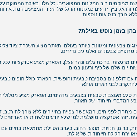
שם ממוקמים רוב המלונות המפוארים. כל מלון באילת הממוקם על 
לת ורויאל ביץ' ידועים כמלונות הדגל של העיר, המציעים רמת אירו
לא צורך בנסיעות נוספות.
בהן בזמן נופש באילת?
גים צבעונית ומגוונת ביותר בעולם. האתר מציע השכרת ציוד צלי
רופיים צבעוניים ואלמוגים נדירים.
ם מרגשות, בריכת גלים ונהר עצלן. הפארק מציע אטרקציות לכל הגי
 יום שלם של כיף ורענון במים.
 עם דולפינים בסביבה טבעית וחופשית. הפארק כולל חופים טבעיים
 להתקרב לבני האדם או לא.
סלע מעוצבות טבעית בצבעים מדהימים. הפארק מציע מסלולי הליכה
ע המדברי הייחודי של האזור.
חודי הממוקם 6 מטרים מתחת לפני הים, המאפשר צפייה בחיי הים ללא צורך להיר
ית. זוהי אטרקציה מושלמת למי שלא יודעים לשחות או מעדיפים ל
ת, ברים, חנויות ומופעי רחוב. בערב הטיילת מתמלאת בחיים עם הו
ווירת הלילה הייחודית של אילת.