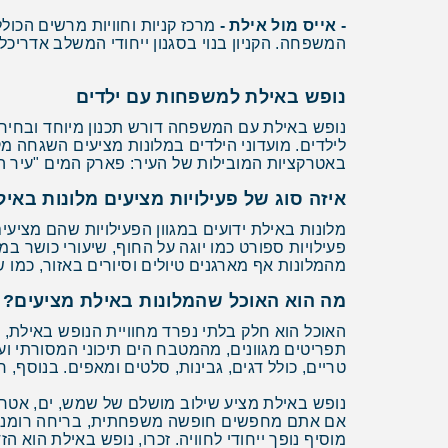
- אייס מול אילת -
מרכז קניות וחוויות מרשים הכולל
המשפחה. הקניון בנוי בסגנון ייחודי המשלב אדריכל
נופש באילת למשפחות עם ילדים
נופש באילת עם המשפחה דורש תכנון מיוחד ובחירת 
לילדים. מועדוני הילדים במלונות מציעים השגחה מ
באטרקציות המובילות של העיר: פארק המים "עיר המ
איזה סוג של פעילויות מציעים מלונות באי
מלונות באילת ידועים במגוון הפעילויות שהם מציעים
פעילויות ספורט כמו יוגה על החוף, שיעורי כושר במ
מהמלונות אף מארגנים טיולים וסיורים באזור, כמו ש
מה הוא האוכל שהמלונות באילת מציעים?
האוכל הוא חלק בלתי נפרד מחוויית הנופש באילת, 
תפריטים מגוונים, מהמטבח הים תיכוני המסורתי וע
טריים, כולל דגים, גבינות, סלטים ומאפים. בנוסף
נופש באילת מציע שילוב מושלם של שמש, ים, אטרק
אם אתם מחפשים חופשה משפחתית, בריחה רומנטית
מוסיף נופך ייחודי לחוויה. זכרו, נופש באילת הוא