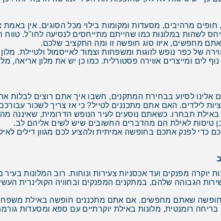
ת, חופים מרהיבים, מסעדות ומקומות בילוי מכל הסוגים. אין באמת
חס לשהות במלונות כמו שהייתם מתייחסים לנסיעה לחו"ל. טווח האי
אתם מחפשים, איזו סוג חופשה זו ומה התקציב שלכם.
ירה של כפר נופש לזוגות ומשפחות וצמוד לאייסמול ולטיילת. מלון 
ף לים ומייצרים אווירה פסטורלית. כמו כן יש את מלון אריאה, מלו
לינו לסיוע בבחירת המתקנים, חשבו איך אתם רוצים לבלות את
יות לילדים. האם אתם מתכננים לטייל? כי אז צריך לשכור עבורכם
ון באילת תבחרו. כשאתם נוסעים לעיר הנופש הדרומית, שאיננה מ
בן טיסות לאילת הם מהדברים החשובים שיש לשים אליהם לב.
ם כדי לפנק אתכם בחופשה אמיתית ולהציע לכם מגוון דילים לאילת
ב
 יוקרה מפנקים ועד אכסניות צעירות ונוחות. רוב המלונות בעיר מ
שירות הגבוהה שלהם, במתקנים המפנקים ובחוויה הקולינרית העשי
חופשה שאתם מחפשים. אם אתם מתכננים חופשה באילת משפחתית, 
 בריחה רומנטית, מלונות באילת יוקרתיים עם ספא ומסעדות גורמ