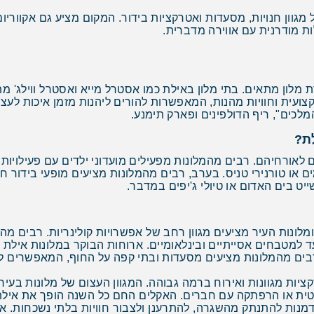
 מגוון חנויות, מסעדות ואטרקציות בידור. המקום מציע גם אקווריום
ות מודרנית עם אווירה מדברית.
מלון מתאים. בתי מלון באילת כמו אסטרל מייא ואסטרל ווילג' מת
קצועית וחוויות מהנות, המאפשרות להורים ליהנות מזמן איכות ל
לכים", ריף הדולפינים ופארק תימנע.
לת?
 לאורחיהם. רבים מהמלונות מפעילים מועדוני ילדים עם פעילויות מ
ים או טורנירי טניס. בערב, רבים מהמלונות מציעים מופעי בידור ח
ייט בים האדום או טיולי ג'יפים במדבר.
ומלונות העיר מציעים מגוון רחב של אפשרויות קולינריות. רבים 
ד למטבחים אסייתיים ובינלאומיים. ארוחות הבוקר במלונות אילת 
, רבים מהמלונות מציעים מסעדות ובתי קפה על החוף, המאפשרים ל
ציות מגוונות ואירוח ברמה גבוהה. המגוון העצום של מלונות בע
 או הרפתקה עם חברים. האקלים החם כל השנה הופך את אילת ל
 הזדמנות להתנתק מהשגרה, להתרענן ולצבור חוויות בלתי נשכחות. 