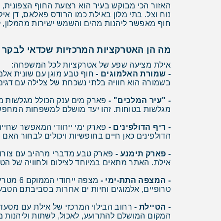
האזור הכי מבוקש בעיר הוא רצועת החוף הצפונית, 
נוח וצל. בתי מלון באילת כמו הרודס פאלאס, דן אי
חוף מאפשר ליהנות מהים והשמש ישירות מהמלון, ל
מה הן האטרקציות המרכזיות שכדאי לבקר 
אילת מציעה שפע של אטרקציות לכל המשפחה:
- שמורת האלמוגים -
חוף טבע מוגן עם שונית אלמו
בשמורה הוא חוויה בלתי נשכחת של צלילה עם דגים ט
- "עיר המלכים" -
פארק מים ענק הכולל מגלשות מי
מגלשות בטוחות. זהו יעד מושלם למשפחות המחפשות
- ריף הדולפינים -
פארק ימי ייחודי המאפשר שחייה
הדולפינים כאן חיים בחופשיות ויכולים לבחור האם
- פארק תימנע -
פארק טבע מדברי מרהיב עם צורות 
אילת. האתר מתאים במיוחד לצילום ולחוויה של הטב
- המצפה התת-ימי -
מצפה יי
טרופיים, אלמוגים וחיות ים אחרות בסביבתם הטבע
- הטיילת -
רחוב הבילוי המרכזי של אילת עם מסעדו
המקום המושלם להתרועע, לאכול, לשתות וליהנות מא