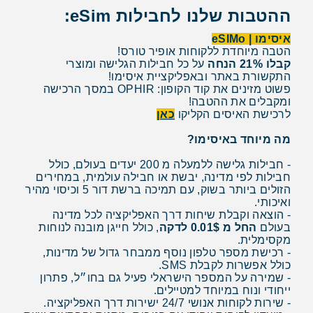
ההטבות שלנו לחבילות eSim:
איסימו | eSIMo
הטבה מיוחדת ללקוחות אופיר טורס!
קבלו 21% הנחה
על כל חבילות הגלישה ומוצרי
התקשורת באתר ובאפליקציית איסימו!
פשוט מזינים את קוד הקופון: OPHIR במסך הרכישה
ומקבלים את ההטבה!
לרכישת האיסים הקליקו
כאן
מה מיוחד באיסימו?
- חבילות גלישה ללמעלה מ 200 יעדים בעולם, כולל
חבילות לפי מדינה, יבשת או חבילה עולמית, במחירים
הזולים ביותר בשוק, עם תמיכה ברשת דור 5 וכיסוי מהיר
ואיכותי.
- הוצאה וקבלת שיחות דרך האפליקציה לכל מדינה
בעולם
החל מ 0.01$ לדקה
, כולל חייגן מובנה לנוחות
מקסימלית.
- רכישת מספר טלפון נוסף ממבחר גדול של מדינות,
כולל אפשרות לקבלת SMS.
- שמירה על המספר הישראלי פעיל גם בחו״ל, פתרון
ייחודי ונוח במיוחד למטיילים.
- שירות לקוחות אנושי 24/7 ישירות דרך האפליקציה.