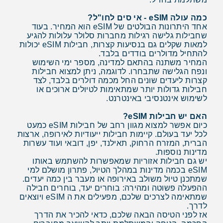
כמה עולה eSIM - אי סים לחו"ל?
אחד היתרונות הבולטים של eSIM הוא המחיר. בעוד
שחבילות גלישה רגילות מחברות סלולר עלולות להגיע
למאות שקלים גם בנסיעות קצרות, חבילות eSIM יכולות
להתחיל מדולרים בודדים בלבד.
המחיר משתנה בהתאם למדינה, מספר ימי השימוש
ונפח הגלישה שתבחרו. לדוגמה, ניתן למצוא חבילות
קצרות ליעדים שונים החל מכמה דולרים בלבד, לצד
חבילות גדולות יותר שמתאימות לטיולים ארוכים או
לשימוש אינטנסיבי באינטרנט.​​​​​​​
האם יש חבילות eSIM?
כיום אפשר למצוא מגוון רחב של חבילות eSIM כמעט
לכל יעד בעולם. קיימות חבילות ייעודיות לאירופה, ארצות
הברית, המזרח הרחוק, תאילנד, יפן, דובאי ועוד עשרות
מדינות נוספות.
יש גם חבילות אזוריות שמאפשרות להשתמש באותו
eSIM בכמה מדינות במהלך הטיול, פתרון מושלם למי
שמתכנן טיול משולב באירופה או מעבר בין כמה יעדים.
ההפעלה פשוטה ומהירה: בוחרים יעד, בוחרים חבילה
שמתאימה לצרכים שלכם, מפעילים את ה eSIM ויוצאים
לדרך.
אז לפני הטיסה הבאה שלכם, כדאי להכיר את הדרך