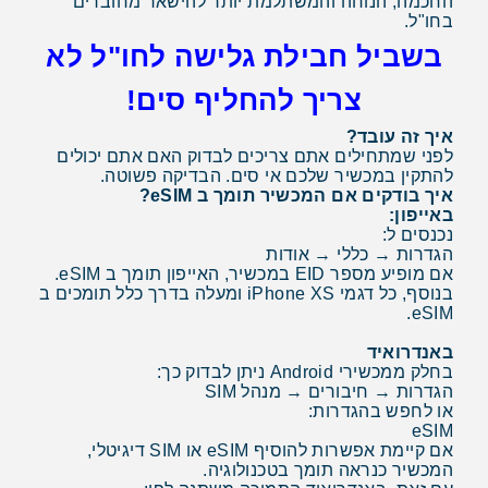
החכמה, הנוחה והמשתלמת יותר להישאר מחוברים
בחו"ל.
בשביל חבילת גלישה לחו"ל לא
צריך להחליף סים!
איך זה עובד?
לפני שמתחילים אתם צריכים לבדוק האם אתם יכולים
להתקין במכשיר שלכם אי סים. הבדיקה פשוטה.
איך בודקים אם המכשיר תומך ב eSIM?
באייפון:
נכנסים ל:
הגדרות → כללי → אודות
אם מופיע מספר EID במכשיר, האייפון תומך ב eSIM.
בנוסף, כל דגמי iPhone XS ומעלה בדרך כלל תומכים ב
eSIM.
באנדרואיד
בחלק ממכשירי Android ניתן לבדוק כך:
הגדרות → חיבורים → מנהל SIM
או לחפש בהגדרות:
eSIM
אם קיימת אפשרות להוסיף eSIM או SIM דיגיטלי,
המכשיר כנראה תומך בטכנולוגיה.