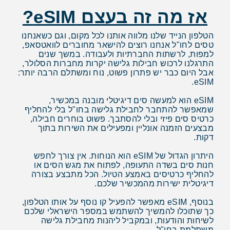
אז מה זה בעצם eSIM?
הטלפון הנייד שלנו מלווה אותנו לכל מקום, וגם כשאנחנו
טסים לחו"ל אנחנו רוצים להישאר מחוברים לוואטסאפ,
למפות, לרשתות החברתיות ולעבודה. במשך שנים
התרגלנו לרכוש חבילות גלישה יקרות מחברות הסלולר,
אבל היום כבר יש פתרון פשוט, נוח ומשתלם הרבה יותר:
eSIM.
eSIM הוא למעשה סים דיגיטלי מובנה במכשיר,
שמאפשר להתחבר לחבילת גלישה בחו"ל בלי להחליף
כרטיס סים פיזי ובלי להסתבך. פשוט בוחרים חבילה,
מבצעים הזמנה אונליין ומפעילים את השירות בתוך
דקות.
היתרון הגדול של eSIM הוא הנוחות. אין צורך לחפש
חנות סים בשדה התעופה, לפתוח את מגש הסים או
להחליף כרטיסים באמצע הטיול. הכל מתבצע בצורה
דיגיטלית ישירות מהמכשיר שלכם.
בנוסף, eSIM מאפשר להפעיל קו נוסף על אותו הטלפון,
כך שתוכלו להמשיך להשתמש במספר הישראלי שלכם
לשיחות והודעות, ובמקביל ליהנות מחבילת גלישה
משתלמת בחו"ל.