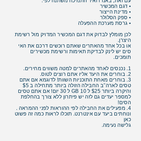
עם זאת, באנדרואיד התמיכה משתנה לפי:
• דגם המכשיר
• מדינת הייצור
• ספק הסלולר
• גרסת מערכת ההפעלה
לכן מומלץ לבדוק את דגם המכשיר המדויק מול רשימת
היצרן.
או בכל אחד מהאתרים שאתם רוכשים דרכם את האי
סים יש לינק לבדיקת תאימות ורשימת מכשירים
תומכים.
1. נכנסים לאחד מהאתרים למטה משווים מחירים.
2. בוחרים את היעד אליו אתם רוצים לטוס.
3. בוחרים מאחת התוכניות השוות! לדוגמא אם אתם
טסים לארה"ב החבילה הזולה ביותר מתחילה ב $5
והיקרה ביותר $25 ל 10 GB ל 30 יום! אם אתם טסים
למספר יעדים גם לזה יש פיתרון ללא צורך בהחלפת
הסים!
4. מפעילים את החבילה לפי ההוראות לפני ההמראה .
ונוחתים ביעד עם אינטרנט. תוכלו לראות כמה זה פשוט
כאן
גלישה נעימה.