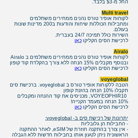
החל מ-$3 בלבד.
Multi travel
לקוחות אופיר טורס נהנים ממחירים משתלמים
ומחבילות הכוללות שיחות והודעות ב200 מדינות שונות
בעולם.
השירות כולל תמיכה 24/7 בעברית.
לרכישת הסים הקליקו
כאן
Airalo
לקוחות אופיר טורס נהנים ממחירים משתלמים ב Airalo
ובנוסף מקבלים 15% הנחה ללא צורך בהקלדת קוד קופון
לרכישת הסים הקליקו
כאן
voyeglobal
הטבה ללקוחות אופיר טורס ב voyeglobal. ברכישת סים
תקבלו 10% הנחה בהזנת קופון
VOYEOPHIR10, מכניסים את קוד ההנחה ומקבלים
10% הנחה במעמד הקנייה!
לרכישת הסים הקליקו
כאן
יתרונות של רכישת סים ב- voyeglobal:
- החבילות הן גלובליות
- אין צורך בהתקנה חוזרת של eSIM, לאחר ההתקנה
הראשונית ניתן לטעון אותו בחבילות חדשות ללא הגבלה