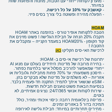
- מועדון לקוחות ייחודי עם הטבות, מתנות והפתעות שוות
במיוחד.
-
קאשבק עד 10% על כל רכישה.
- הפעלה מהירה ופשוטה בלי צורך בסים פיזי.
HOAM
הטבה ללקוחות אופיר טורס - בהזמנה באתר HOAM
תקבלו 20% הנחה על חבילת הגלישה ! פשוט מזינים את
קוד הקופון - HOAM20% במעמד הקנייה – ומקבלים את
ההטבה !
לרכישת האי-סים הקליקו
כאן
יתרונות של רכישת אי-סים ב- HOAM:
- בחירה מרובה של מדינות: היחידים בעולם עם מנוע AI
ייחודי שמאפשר להרכיב מסלול אישי בלחיצת כפתור.
- חיסכון משמעותי: עד 70% פחות מחבילות גלובליות או
אזוריות – לא משלמים על מדינות שלא מבקרים בהן.
- eSIM שנשאר איתך לתמיד: התקנה חד-פעמית בלבד.
בנסיעות הבאות פשוט טוענים חבילות חדשות.
- שירות לקוחות אנושי 24/7/365: נציגים אמיתיים, לא
בוטים.
- פריסה בינלאומית רחבה: כיסוי איכותי ומהיר, כולל
תמיכה בדור 5 באזורים זמינים.
- מחירים תחרותיים במיוחד: חבילת גלישה לאירופה