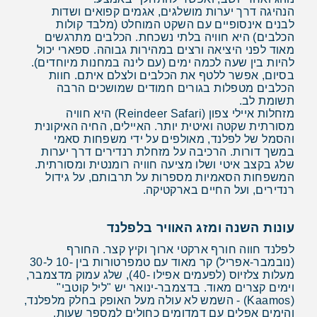
הנהיגה דרך יערות מושלגים, אגמים קפואים ושדות
לבנים אינסופיים עם השקט המוחלט (מלבד קולות
הכלבים) היא חוויה בלתי נשכחת. הכלבים מתרגשים
מאוד לפני היציאה ורצים במהירות גבוהה. ספארי יכול
להיות בין שעה לכמה ימים (עם לינה במחנות מיוחדים).
בסיום, אפשר ללטף את הכלבים ולצלם איתם. חוות
הכלבים מטפלות בגורים חמודים שמושכים הרבה
תשומת לב.
מזחלות איילי צפון (Reindeer Safari) היא חוויה
מסורתית שקטה ואיטית יותר. האיילים, החיה האיקונית
והסמל של לפלנד, מאולפים על ידי משפחות סאמי
במשך דורות. הרכיבה על מזחלת רנדירים דרך יערות
שלג בקצב איטי ושלו מציעה חוויה רומנטית ומסורתית.
המשפחות הסאמיות מספרות על תרבותם, על גידול
רנדירים, ועל החיים בארקטיקה.
עונות השנה ומזג האוויר בלפלנד
לפלנד חווה חורף ארקטי ארוך וקיץ קצר. החורף
(נובמבר-אפריל) קר מאוד עם טמפרטורות בין -10 ל-30
מעלות צלזיוס (לפעמים אפילו -40), שלג עמוק מדצמבר,
וימים קצרים מאוד. בדצמבר-ינואר יש "ליל קוטבי"
(Kaamos) - השמש לא עולה מעל האופק בחלק מלפלנד,
והימים אפלים עם דמדומים כחולים למספר שעות.