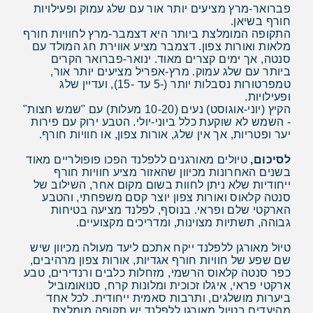
פברואר-מרץ מציעים יותר אור עם שלג עמוק ופעילויות
חורף בשיאן.
התקופה המומלצת ביותר היא דצמבר-מרץ לחוויות חורף
מלאות ואורות צפון. דצמבר מציע אווירת חג המולד עם
סנטה, אך ימים קצרים מאוד. ינואר-פברואר הקרים
ביותר עם שלג עמוק. מרץ-אפריל מציעים יותר אור,
טמפרטורות נסבלות יותר (-5 עד -15), ועדיין שלג
ופעילויות.
הקיץ (יוני-אוגוסט) נעים (10-20 מעלות) עם "שמש חצות"
- השמש לא שוקעת כלל ביוני-יולי. הטבע ירוק עם פירות
יער ופטריות, אך אין שלג, אורות צפון, או חוויות חורף.
לסיכום,
טיולים מאורגנים ללפלנד הפכו פופולריים מאוד
בשנים האחרונות מכיוון שהאזור מציע חוויות חורף
ייחודיות שלא ניתן לחוות בשום מקום אחר, השילוב של
סנטה קלאוס ואורות צפון יוצר קסם משפחתי, והטבע
הארקטי שלם ופראי. בנוסף, לפלנד מציעה בטיחות
גבוהה, תשתיות מצוינות, ומדריכים מקצועיים.
טיול מאורגן ללפלנד ייקח אתכם ליעד מעולה מכיוון שיש
שם שפע של חוויות חורף אגדיות, אורות צפון מרהיבים,
כפר סנטה קלאוס הרשמי, מזחלות כלבים ורנדירים, טבע
ארקטי פראי, איגלו זכוכית ומלונות קרח, סנואומוביל
ביערות מושלגים, ותרבות סאמית ייחודית. לכל אחד
מהיעדים בטיול מאורגן ללפלנד יש תקופה מומלצת