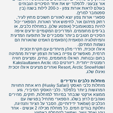
אור צבעוני. ללפלנד יש את אחד הסיכויים הגבוהים
בעולם לראות אורות צפון - כ-200 לילות בשנה (בין
ספטמבר למרץ).
ספארי אורות צפון יוצא לאזורים חשוכים מחוץ לעיר,
רחוק מזיהום אור, לחיפוש אחר האורות. הספארי יכול
להיות בסנואומוביל (אופנוע שלג), במזחלת כלבים, או
בג'יפים מחוממים. המדריכים המקומיים יודעים איפה
הסיכויים הטובים ביותר ומסבירים על התופעה המדעית
והמיתולוגיה הסאמית (הסאמים האמינו שהאורות הם
נשמות המתים).
איגלו זכוכית, חדרי מלון מיוחדים עם תקרת זכוכית
תרמית, מאפשרים צפייה באורות הצפון ישירות מהמיטה
בחום ובנוחות. האיגלו מחוממים, נוחים, ומציעים חוויה
רומנטית ייחודית. ריזורטים כמו Kakslauttanen Arctic
Resort, Arctic SnowHotel ואחרים מציעים איגלו זכוכית
ואיגלו שלג.
מזחלות כלבים ורנדירים
מזחלות כלבי האסקי (Husky Safari) היא אחת החוויות
המרגשות ביותר בלפלנד. כלבי האסקי הסיבירי, גזע
ממוצא ארקטי שנבחר במיוחד למזחלות, חזקים, מהירים
ואוהבים לרוץ בשלג. הספארי מתחיל בפגישה עם
הכלבים (שמאוד ידידותיים), הסבר על הציוד והנהיגה,
וחלוקת בגדים חמים. כל מזחלת מכילה 2 אנשים - אחד
נוהג ואחד יושב, ואפשר להתחלף באמצע.