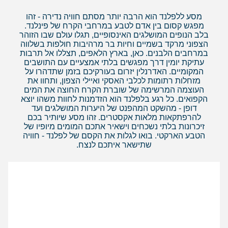
מסע ללפלנד הוא הרבה יותר מסתם חוויה נדירה - זהו
מפגש קסום בין אדם לטבע במרחבי הקרח של פינלנד.
בלב הנופים המושלגים האינסופיים, תגלו עולם שבו הזוהר
הצפוני מרקד בשמיים וחיות בר מרהיבות חולפות בשלווה
במרחבים הלבנים. כאן, בארץ הלאפים, תצללו אל תרבות
עתיקת יומין דרך מפגשים בלתי אמצעיים עם התושבים
המקומיים. האדרנלין יזרום בעורקיכם בזמן שתדהרו על
מזחלות רתומות לכלבי האסקי ואיילי הצפון, ותחוו את
העוצמה המרשימה של שוברת הקרח החוצה את המים
הקפואים. כל רגע בלפלנד הוא הזדמנות לחוות משהו יוצא
דופן - מהשקט המהפנט של היערות המושלגים ועד
להרפתקאות מלאות אקסטרים. זהו מסע שיותיר בכם
זיכרונות בלתי נשכחים וישאיר אתכם המומים מיופיו של
הטבע הארקטי. בואו לגלות את הקסם של לפלנד - חוויה
שתישאר איתכם לנצח.