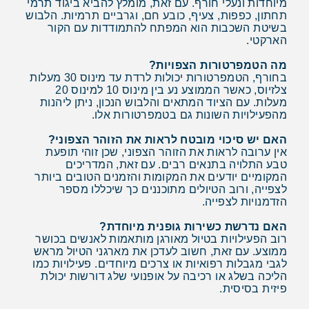
מיוחדות ונעלי חורף. עם זאת, מומלץ להביא ביגוד תרמי
תחתון, כפפות, צעיף, כובע חם, וגרביים תרמיות. הלבוש
בשיטת השכבות הוא המפתח להתמודדות עם הקור
הארקטי.
מה הטמפרטורות הצפויות?
בחורף, הטמפרטורות יכולות לרדת עד מינוס 30 מעלות
צלזיוס, כאשר הממוצע נע בין מינוס 10 למינוס 20
מעלות. עם הציוד המתאים והלבוש הנכון, ניתן ליהנות
מהפעילויות השונות גם בטמפרטורות אלו.
האם יש סיכוי מובטח לראות את הזוהר הצפוני?
אין ערובה לראות את הזוהר הצפוני, שכן זוהי תופעת
טבע התלויה בתנאים רבים. עם זאת, המדריכים
המקומיים יודעים את המקומות והזמנים הטובים ביותר
לצפייה, ורוב הטיולים מתוכננים כך שיכללו מספר
הזדמנויות לצפייה.
האם נדרשת כשירות גופנית מיוחדת?
רוב הפעילויות בטיול מאורגן מותאמות לאנשים בכושר
ממוצע. עם זאת, חשוב לעדכן את מארגני הטיול מראש
לגבי מגבלות רפואיות או צרכים מיוחדים. פעילויות כמו
הליכה בשלג או רכיבה על אופנועי שלג דורשות יכולת
פיזית בסיסית.