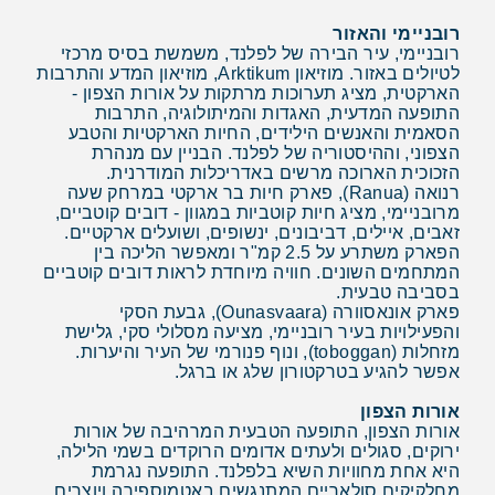
רובניימי והאזור
רובניימי, עיר הבירה של לפלנד, משמשת בסיס מרכזי
לטיולים באזור. מוזיאון Arktikum, מוזיאון המדע והתרבות
הארקטית, מציג תערוכות מרתקות על אורות הצפון -
התופעה המדעית, האגדות והמיתולוגיה, התרבות
הסאמית והאנשים הילידים, החיות הארקטיות והטבע
הצפוני, וההיסטוריה של לפלנד. הבניין עם מנהרת
הזכוכית הארוכה מרשים באדריכלות המודרנית.
רנואה (Ranua), פארק חיות בר ארקטי במרחק שעה
מרובניימי, מציג חיות קוטביות במגוון - דובים קוטביים,
זאבים, איילים, דביבונים, ינשופים, ושועלים ארקטיים.
הפארק משתרע על 2.5 קמ"ר ומאפשר הליכה בין
המתחמים השונים. חוויה מיוחדת לראות דובים קוטביים
בסביבה טבעית.
פארק אונאסוורה (Ounasvaara), גבעת הסקי
והפעילויות בעיר רובניימי, מציעה מסלולי סקי, גלישת
מזחלות (toboggan), ונוף פנורמי של העיר והיערות.
אפשר להגיע בטרקטורון שלג או ברגל.
אורות הצפון
אורות הצפון, התופעה הטבעית המרהיבה של אורות
ירוקים, סגולים ולעתים אדומים הרוקדים בשמי הלילה,
היא אחת מחוויות השיא בלפלנד. התופעה נגרמת
מחלקיקים סולאריים המתנגשים באטמוספירה ויוצרים