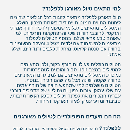
למי מתאים טיול מאורגן ללפלנד?
טיול מאורגן ללפלנד מתאים לזוגות בכל הגילאים שרוצים
ליהנות מחוויה רומנטית ייחודית באורות הצפון והשלג.
המסלולים מתאימים לכל מי שמעוניין להכיר חורף אמיתי
וארקטי, לחובבי חוויות שלג והרפתקאות חורפיות, ולמי
שאוהב טבע פראי ושלם. בנוסף הטיולים ללפלנד
מתאימים למשפחות עם ילדים מגיל 4 ומעלה המעוניינות
בחוויה עם סנטה קלאוס, מזחלות כלבים ורנדירים, ושלג
אמיתי.
הטיולים כוללים פעילויות חורף בקור, ולכן מתאימים
למטיילים במצב גופני סביר ומוכנים לטמפרטורות
נמוכות. המסלולים מתאימים גם למבוגרים המעוניינים
בחוויה שקטה ושונה מכל מה שהם הכירו. בנוסף,
הטיולים מושלמים למי שמחפש חוויה של חורף אמיתי
עם שלג עמוק ואורות צפון, ורוצה ליווי של מדריכים דוברי
עברית המכירים את לפלנד ויכולים לספק הקשר תרבותי,
סביבתי ומדעי עמוק לאזור הארקטי הייחודי.
מה הם היעדים הפופולריים לטיולים מאורגנים
ללפלנד?
(היעדים תלויים בטיול הספציפי, מוזמנים לבדוק