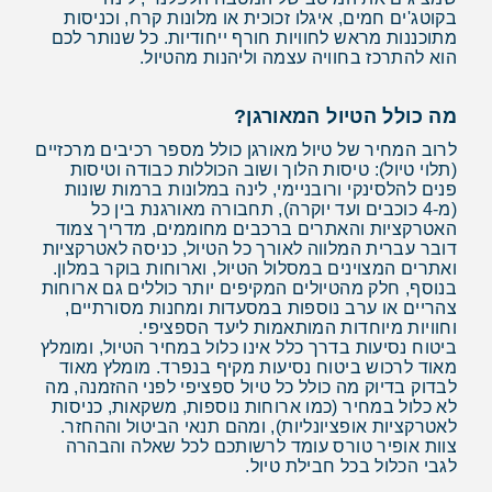
בקוטג'ים חמים, איגלו זכוכית או מלונות קרח, וכניסות
מתוכננות מראש לחוויות חורף ייחודיות. כל שנותר לכם
הוא להתרכז בחוויה עצמה וליהנות מהטיול.
מה כולל הטיול המאורגן?
לרוב המחיר של טיול מאורגן כולל מספר רכיבים מרכזיים
(תלוי טיול): טיסות הלוך ושוב הכוללות כבודה וטיסות
פנים להלסינקי ורובניימי, לינה במלונות ברמות שונות
(מ-4 כוכבים ועד יוקרה), תחבורה מאורגנת בין כל
האטרקציות והאתרים ברכבים מחוממים, מדריך צמוד
דובר עברית המלווה לאורך כל הטיול, כניסה לאטרקציות
ואתרים המצוינים במסלול הטיול, וארוחות בוקר במלון.
בנוסף, חלק מהטיולים המקיפים יותר כוללים גם ארוחות
צהריים או ערב נוספות במסעדות ומחנות מסורתיים,
וחוויות מיוחדות המותאמות ליעד הספציפי.
ביטוח נסיעות בדרך כלל אינו כלול במחיר הטיול, ומומלץ
מאוד לרכוש ביטוח נסיעות מקיף בנפרד. מומלץ מאוד
לבדוק בדיוק מה כולל כל טיול ספציפי לפני ההזמנה, מה
לא כלול במחיר (כמו ארוחות נוספות, משקאות, כניסות
לאטרקציות אופציונליות), ומהם תנאי הביטול וההחזר.
צוות אופיר טורס עומד לרשותכם לכל שאלה והבהרה
לגבי הכלול בכל חבילת טיול.