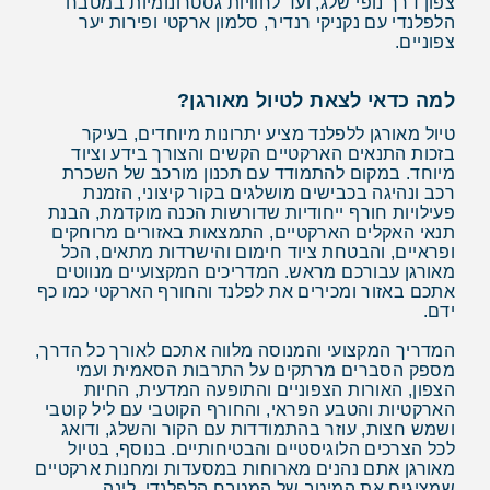
צפון דרך נופי שלג, ועד לחוויות גסטרונומיות במטבח
הלפלנדי עם נקניקי רנדיר, סלמון ארקטי ופירות יער
צפוניים.
למה כדאי לצאת לטיול מאורגן?
טיול מאורגן ללפלנד מציע יתרונות מיוחדים, בעיקר
בזכות התנאים הארקטיים הקשים והצורך בידע וציוד
מיוחד. במקום להתמודד עם תכנון מורכב של השכרת
רכב ונהיגה בכבישים מושלגים בקור קיצוני, הזמנת
פעילויות חורף ייחודיות שדורשות הכנה מוקדמת, הבנת
תנאי האקלים הארקטיים, התמצאות באזורים מרוחקים
ופראיים, והבטחת ציוד חימום והישרדות מתאים, הכל
מאורגן עבורכם מראש. המדריכים המקצועיים מנווטים
אתכם באזור ומכירים את לפלנד והחורף הארקטי כמו כף
ידם.
המדריך המקצועי והמנוסה מלווה אתכם לאורך כל הדרך,
מספק הסברים מרתקים על התרבות הסאמית ועמי
הצפון, האורות הצפוניים והתופעה המדעית, החיות
הארקטיות והטבע הפראי, והחורף הקוטבי עם ליל קוטבי
ושמש חצות, עוזר בהתמודדות עם הקור והשלג, ודואג
לכל הצרכים הלוגיסטיים והבטיחותיים. בנוסף, בטיול
מאורגן אתם נהנים מארוחות במסעדות ומחנות ארקטיים
שמציגים את המיטב של המטבח הלפלנדי, לינה