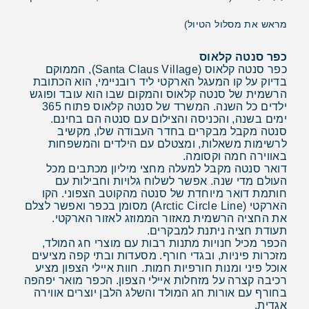
מראש את מסלול הטיול)
כפר סנטה קלאוס
כפר סנטה קלאוס (Santa Claus Village), הממוקם
בדיוק על קו המעגל הארקטי ליד רובניימי, הוא הכתובת
הרשמית של סנטה קלאוס והמקום שבו הוא עובד ופוגש
ילדים כל השנה. המשרד של סנטה קלאוס פתוח 365
ימים בשנה, והכניסה והצילום עם סנטה הם בחינם.
סנטה מקבל מבקרים בחדר העבודה שלו, מקשיב
לרשימות משאלות, ומצטלם עם הילדים והמשפחות
באווירה חמה וקסומה.
דואר סנטה מקבל למעלה מחצי מיליון מכתבים מכל
העולם מדי שנה. אפשר לשלוח גלויות וחבילות עם
חותמת דואר מיוחדת של סנטה מהקוטב הצפוני. הקו
הארקטי (Arctic Circle Line) מסומן בכפר ואפשר לצלם
את החציה הרשמית מאזור הממוזג לאזור הארקטי.
תעודת חציה ניתנת למבקרים.
הכפר מכיל חנויות מתנות רבות עם מוצרי חג המולד,
מזכרות פיניות, ובגדי חורף. מסעדות ובתי קפה מציעים
אוכל פיני ומנות חורפיות חמות. חוות איילי הצפון מציע
רכיבה קצרה על מזחלות איילי הצפון. הכפר מואר יפהפה
בחורף עם אורות חג המולד והשלג הלבן יוצרים אווירה
אגדית.