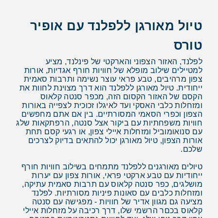
טיול מאורגן ללפלנד עם אופיר
טורס
לפלנד, האזור הצפוני והארקטי של פינלנד, מציע
למטיילים שילוב מופלא של חוויות חורף אגדיות, אורות
צפון מרהיבים, טבע פראי עוצר נשימה ותרבות סאמית
ייחודית. טיול מאורגן ללפלנד הוא דרך מצוינת לחוות את
הקסם של האזור הקסום הזה, מכפר סנטה קלאוס
ומזחלות כלבי האסקי ועד לאיגלו זכוכית לצפייה באורות
הצפון וכפרי הסאמי המסורתיים. בין אם אתם מחפשים
חוויות משפחתיות עם ביקור אצל סנטה, הרפתקאות שלג
עם סנואומוביל ומזחלות איילי צפון, או רגעי קסם תחת
אורות הצפון, טיול מאורגן יכול להתאים בדיוק לצרכים
שלכם.
טיולים מאורגנים ללפלנד מתמחים בשילוב חוויות חורף
ייחודיות עם טבע ארקטי פראי, אורות צפון עם יערות
מושלגים, כפר סנטה קלאוס עם תרבות סאמית עתיקה,
ומזחלות כלבים עם סאונות פיניות מסורתיות. לפלנד
מציעה גם מגוון אדיר של חוויות - מפגישה עם סנטה
קלאוס בכםר הרשמי שלו, דרך רכיבה על מזחלות איילי