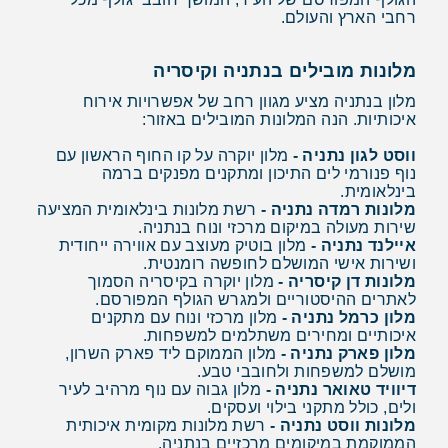
רחבי הארץ והעולם.
מלונות מובילים בנתניה וקיסריה
מלון בנתניה מציע מגוון רחב של אפשרויות אירוח
איכותיות. הנה המלונות המובילים באזור:
ווסט לגון נתניה -
מלון יוקרה על קו החוף הראשון עם
נוף פנורמי לים התיכון ומתקנים מפנקים ברמה
בינלאומית.
מלונות רמדה נתניה -
רשת מלונות בינלאומית המציעה
שירות מעולה במיקום מרכזי ונוח בנתניה.
איילנד נתניה -
מלון בוטיק מעוצב עם אווירה ייחודית
ושירות אישי המושלם לחופשה רומנטית.
מלונות דן קיסריה -
מלון יוקרה בקיסריה הסמוך
לאתרים ההיסטוריים ולמגרש הגולף המפורסם.
מלון כרמל נתניה -
מלון מרכזי ונוח עם מתקנים
איכותיים ומחירים משתלמים למשפחות.
מלון פארק נתניה -
מלון הממוקם ליד פארק השרון,
מושלם למשפחות ולחובבי טבע.
דיוויד טאואר נתניה -
מלון גבוה עם נוף מרהיב לעיר
ולים, כולל מתקני בילוי ועסקים.
מלונות ווסט נתניה -
רשת מלונות מקומית איכותית
הממוקמת במיקומים מרכזיים בנתניה.