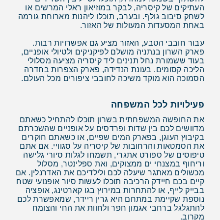
העתיקים של קיסריה, לבקר במוזיאון ראלי המרשים או
לשחק סיבוב גולף. ובערב, תוכלו ליהנות מארוחת גורמה
באחת המסעדות המעולות של האזור.
עבור חובבי הטבע, האזור מציע גם אפשרויות רבות.
פארק השרון בנתניה מושלם לפיקניקים ולטיולי אופניים,
בעוד ששמורת נחל תנינים ליד קיסריה מציעה מסלולי
הליכה קסומים. בעונת הנדידה, פארק הצפרות בחדרה
הסמוכה הוא מוקד משיכה לחובבי ציפורים מכל העולם.
פעילויות לכל המשפחה
את החופשה המשפחתית בשרון תוכלו להתחיל כשאתם
מדוושים לכם בין שדות ופרדסים על אופניים שהשכרתם
בקיבוץ העוגן, בפארק המים שפיים, או כשאתם חוקרים
את הסמטאות והרחובות של קיסריה על סגוויי. אם אתם
טיפוסים של ספורט אתגרי, תשמחו לגלות סיורי גלישה
וריחוף במצנחי ים ממצוקים, ואת ספלינטר, מסלול
מכשולים מאתגר שיעלה לכם ולילדיכם את האדרנלין. אם
קיים בכם חיידק הרכיבה תוכלו לעשות סיור אופנועי שטח
בבייק לייף, או להתחרות במירוץ בגו קארטינג, אופציה
נוספת שקיימת במתחם היא גרין ריידר, שמאפשרת לכם
להתגלגל ברחבי אגמון חפר ולחוות את החי והצומח
מקרוב.