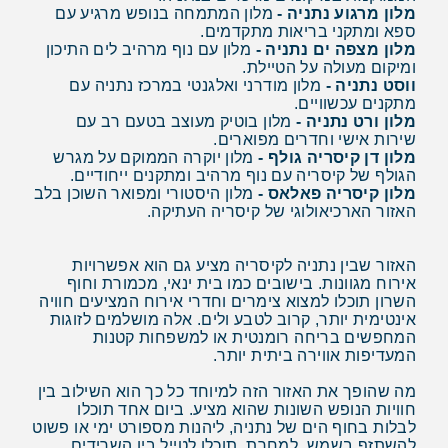
מלון מרגוע נתניה -
מלון המתמחה בנופש מרגיע עם
ספא ומתקני בריאות מתקדמים.
מלון מצפה ים נתניה -
מלון עם נוף מרהיב לים התיכון
ומיקום מעולה על הטיילת.
ווסט נתניה -
מלון מודרני ואלגנטי במרכז נתניה עם
מתקנים עכשוויים.
מלון ורט נתניה -
מלון בוטיק מעוצב בטעם רב עם
שירות אישי וחדרים מפוארים.
מלון דן קיסריה גולף -
מלון יוקרה הממוקם על מגרש
הגולף של קיסריה עם נוף מרהיב ומתקנים ייחודיים.
מלון קיסריה פאלאס -
מלון היסטורי ומפואר השוכן בלב
האזור הארכיאולוגי של קיסריה העתיקה.
האזור שבין נתניה לקיסריה מציע גם הוא אפשרויות
אירוח מגוונות. בישובים כמו בית ינאי, מכמורת וחוף
השרון תוכלו למצוא צימרים וחדרי אירוח המציעים חוויה
אינטימית יותר, קרוב לטבע ולים. אלה מושלמים לזוגות
המחפשים בריחה רומנטית או למשפחות קטנות
המעדיפות אווירה ביתית יותר.
מה שהופך את האזור הזה למיוחד כל כך הוא השילוב בין
חוויות הנופש השונות שהוא מציע. ביום אחד תוכלו
לבלות בחוף הים של נתניה, ליהנות מספורט ימי או פשוט
להשתזף בשמש. למחרת, תוכלו לטייל בין השרידים