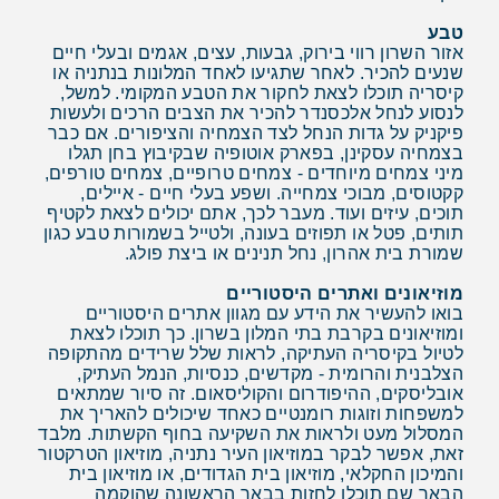
טבע
אזור השרון רווי בירוק, גבעות, עצים, אגמים ובעלי חיים
שנעים להכיר. לאחר שתגיעו לאחד המלונות בנתניה או
קיסריה תוכלו לצאת לחקור את הטבע המקומי. למשל,
לנסוע לנחל אלכסנדר להכיר את הצבים הרכים ולעשות
פיקניק על גדות הנחל לצד הצמחיה והציפורים. אם כבר
בצמחיה עסקינן, בפארק אוטופיה שבקיבוץ בחן תגלו
מיני צמחים מיוחדים - צמחים טרופיים, צמחים טורפים,
קקטוסים, מבוכי צמחייה. ושפע בעלי חיים - איילים,
תוכים, עיזים ועוד. מעבר לכך, אתם יכולים לצאת לקטיף
תותים, פטל או תפוזים בעונה, ולטייל בשמורות טבע כגון
שמורת בית אהרון, נחל תנינים או ביצת פולג.
מוזיאונים ואתרים היסטוריים
בואו להעשיר את הידע עם מגוון אתרים היסטוריים
ומוזיאונים בקרבת בתי המלון בשרון. כך תוכלו לצאת
לטיול בקיסריה העתיקה, לראות שלל שרידים מהתקופה
הצלבנית והרומית - מקדשים, כנסיות, הנמל העתיק,
אובליסקים, ההיפודרום והקוליסאום. זה סיור שמתאים
למשפחות וזוגות רומנטיים כאחד שיכולים להאריך את
המסלול מעט ולראות את השקיעה בחוף הקשתות. מלבד
זאת, אפשר לבקר במוזיאון העיר נתניה, מוזיאון הטרקטור
והמיכון החקלאי, מוזיאון בית הגדודים, או מוזיאון בית
הבאר שם תוכלו לחזות בבאר הראשונה שהוקמה