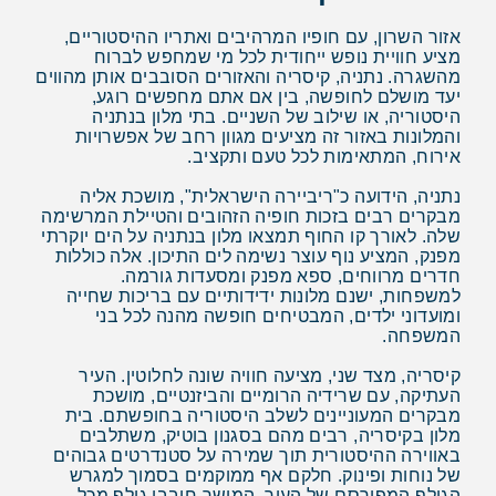
אזור השרון, עם חופיו המרהיבים ואתריו ההיסטוריים,
מציע חוויית נופש ייחודית לכל מי שמחפש לברוח
מהשגרה. נתניה, קיסריה והאזורים הסובבים אותן מהווים
יעד מושלם לחופשה, בין אם אתם מחפשים רוגע,
היסטוריה, או שילוב של השניים. בתי מלון בנתניה
והמלונות באזור זה מציעים מגוון רחב של אפשרויות
אירוח, המתאימות לכל טעם ותקציב.
נתניה, הידועה כ"ריביירה הישראלית", מושכת אליה
מבקרים רבים בזכות חופיה הזהובים והטיילת המרשימה
שלה. לאורך קו החוף תמצאו מלון בנתניה על הים יוקרתי
מפנק, המציע נוף עוצר נשימה לים התיכון. אלה כוללות
חדרים מרווחים, ספא מפנק ומסעדות גורמה.
למשפחות, ישנם מלונות ידידותיים עם בריכות שחייה
ומועדוני ילדים, המבטיחים חופשה מהנה לכל בני
המשפחה.
קיסריה, מצד שני, מציעה חוויה שונה לחלוטין. העיר
העתיקה, עם שרידיה הרומיים והביזנטיים, מושכת
מבקרים המעוניינים לשלב היסטוריה בחופשתם. בית
מלון בקיסריה, רבים מהם בסגנון בוטיק, משתלבים
באווירה ההיסטורית תוך שמירה על סטנדרטים גבוהים
של נוחות ופינוק. חלקם אף ממוקמים בסמוך למגרש
הגולף המפורסם של העיר, המושך חובבי גולף מכל