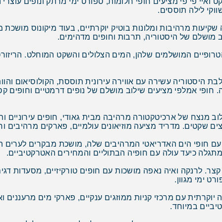
איי פי פי מציעים חופי חלומות, ספורט ימי מרתק ונופים עוצרי נשי
וקי לילה תוססים.
ה שקיעות מרהיבות ומלונות בוטיק יוקרתיים, בעוד מיקונוס מושכת
וב מושלם של היסטוריה, תרבות וחופים מדהימים.
טרופיים המושלמים שלהן, המים הצלולים והשקט המוחלט. הריזורט
ת היסטוריה עשירה עם אווירה עירונית תוססת, הקולוסיאום והוות
חופי אמלפי מציעים שילוב מושלם של נופים דרמטיים וחופים קסו
וב מנצח של ארכיטקטורה מרהיבה מבית גאודי, חופים עירוניים ותר
ם שקטים. מדריד מציעה מוזיאונים עולמיים, פארקים מרהיבים וחי
ם חופי הים האדריאטי המרהיבים שלה, מושכת מבקרים לערים העת
מתגלה כיעד עולה עם חופיה הבתוליים והמחירים האטרקטיביים.
ר. לרנקה ואיה נאפה מושכות עם חופים טורקיזיים, מסעדות דגים
ט ימי מגוון.
ה יוקרתית עם מרכזי קניות ממוזגים ענקיים, פארקי מים מרעננים 
יביים במיוחד.