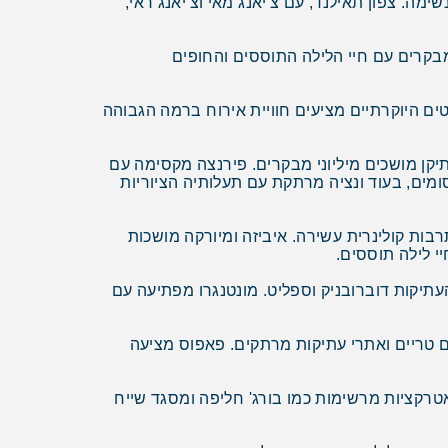
מה. צפון תאילנד, עם צ'יאנג מאי וצ'יאנג ראי,
 מבקרים עם חיי הלילה התוססים והחופים
ים היוקרתיים מציעים חוויית אירוח ברמה הגבוהה
יקן מושכים מיליוני מבקרים. פירנצה מקסימה עם
מים, בעוד ונציה מרתקת עם תעלותיה הציוריות
בות קולינרית עשירה. איביזה ומיורקה מושכות
י לילה תוססים.
יקות דוברובניק וספליט. מונטנגרו מפתיעה עם
 טריים ואתרי עתיקות מרתקים. פאפוס מציעה
ואטרקציות מרשימות כמו בורג' חליפה ומסגד שייח