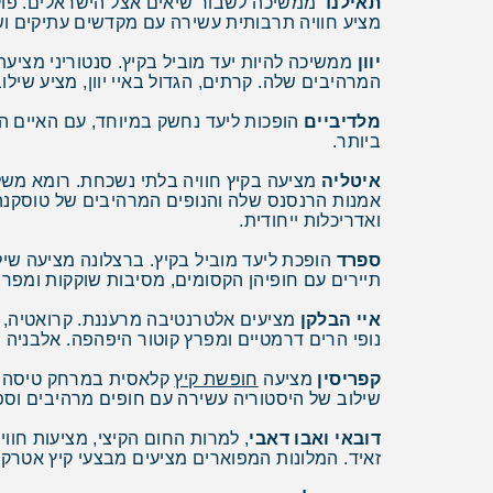
תאילנד
ממשיכה לשבור שיאים אצל הישראלים. פוקט ו
מציע חוויה תרבותית עשירה עם מקדשים עתיקים ושו
יוון
ממשיכה להיות יעד מוביל בקיץ. סנטוריני מציע
המרהיבים שלה. קרתים, הגדול באיי יוון, מציע שיל
מלדיביים
הופכות ליעד נחשק במיוחד, עם האיים ה
ביותר.
איטליה
מציעה בקיץ חוויה בלתי נשכחת. רומא משלב
אמנות הרנסנס שלה והנופים המרהיבים של טוסקנה. 
ואדריכלות ייחודית.
ספרד
הופכת ליעד מוביל בקיץ. ברצלונה מציעה שיל
תיירים עם חופיהן הקסומים, מסיבות שוקקות ומפרצי
איי הבלקן
מציעים אלטרנטיבה מרעננת. קרואטיה, ע
נופי הרים דרמטיים ומפרץ קוטור היפהפה. אלבניה 
קפריסין
מציעה
חופשת קיץ
קלאסית במרחק טיסה קצ
שילוב של היסטוריה עשירה עם חופים מרהיבים וספור
דובאי ואבו דאבי
, למרות החום הקיצי, מציעות חווי
זאיד. המלונות המפוארים מציעים מבצעי קיץ אטרקט