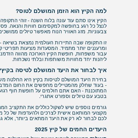
למה הקיץ הוא הזמן המושלם לטוס?
הקיץ אינו סתם עוד עונה בלוח השנה - זוהי התקופ
לנצל כל רגע בחופשה למקסימום חוויות והנאה. פסט
צבעוניות. מזג האוויר הנוח מאפשר טיולים ממושכים
זו התקופה שבה התיירות העולמית נמצאת בשיאה - כ
ומרעננים יותר מתמיד. המסעדות מציעות תפריטי קי
עבור משפחות, חופשת הקיץ הארוכה מהווה הזדמנו
ליהנות יחד מחוויות משותפות ובלתי נשכחות.
איך לבחור את היעד המושלם לטיסה בקיץ?
בחירת היעד המושלם לטיסות בקיץ היא החלטה מש
- בעוד שחלק מהמטיילים מחפשים את החום המדברי 
המתוכננת - האם אתם חולמים על חופשת חוף רגועה 
בטבע עם טיולים וספורט אתגרי.
גורמים נוספים שיש לשקול כוללים את התקציב המתוכ
מקצועי המותאם אישית לצרכים ולהעדפות של כל מ
לכם לבחור לא רק את היעד המתאים ביותר, אלא גם
היעדים החמים של קיץ 2025