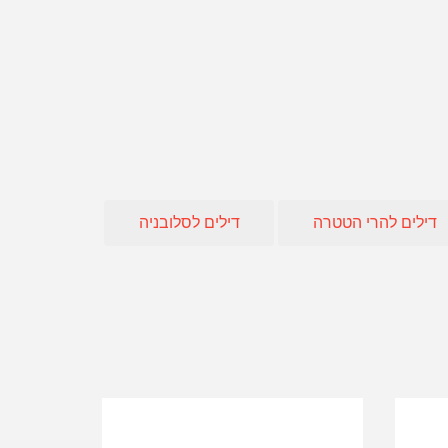
חו"ל
 אופיר טורס
אה
דילים להרי הטטרה
דילים לסלובניה