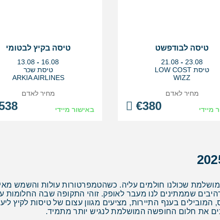
טיסה לבודפשט
טיסה בקיץ לבטומי
בין
בין
13.08
-
16.08
21.08
-
23.08
התאריכים,
התאריכים,
טיסת LOW COST
טיסת שכר
ARKIA AIRLINES
WIZZ
מחיר לאדם
מחיר לאדם
538
€
380
 מיידי
באישור מיידי
מושלמת שכולנו חולמים עליה. כשהטמפרטורות עולות והשמש מאיר
רהיבים שממתינים לנו מעבר לאופק. זוהי התקופה שבה החלומות 
 המובילים בענף התיירות, מציעים מגוון עצום של טיסות לקיץ לי
פכים את חלום החופשה המושלמת לנגיש יותר מתמיד.