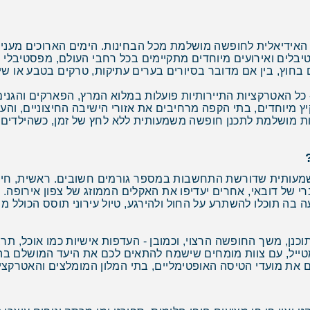
ה האידיאלית לחופשה מושלמת מכל הבחינות. הימים הארוכים מעני
יבלים ואירועים מיוחדים מתקיימים בכל רחבי העולם, מפסטיבלי מו
 בחוץ, בין אם מדובר בסיורים בערים עתיקות, טרקים בטבע או שיט
ל האטרקציות התיירותיות פועלות במלוא המרץ, הפארקים והגנים מ
ץ מיוחדים, בתי הקפה מרחיבים את אזורי הישיבה החיצוניים, וה
ת מושלמת לתכנן חופשה משמעותית ללא לחץ של זמן, כשהילדים מ
מעותית שדורשת התחשבות במספר גורמים חשובים. ראשית, חיו
של דובאי, אחרים יעדיפו את האקלים הממוזג של צפון אירופה. 
בה תוכלו להשתרע על החול ולהירגע, טיול עירוני תוסס הכולל מוז
נן, משך החופשה הרצוי, וכמובן - העדפות אישיות כמו אוכל, תרבו
טייל, עם צוות מומחים שישמח להתאים לכם את היעד המושלם בה
 את מועדי הטיסה האופטימליים, בתי המלון המומלצים והאטרקצי