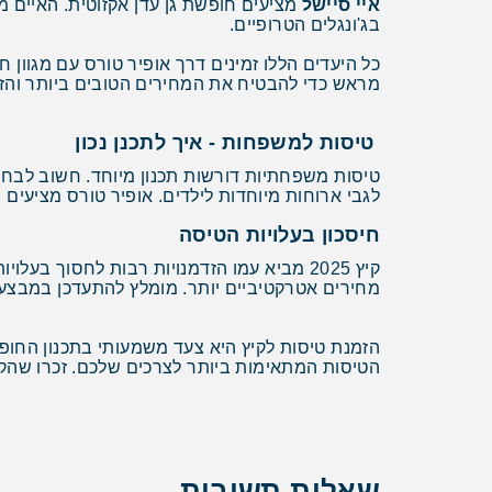
איי סיישל
מציעים חופשת גן עדן אקזוטית. האיים מ
בג'ונגלים הטרופיים.
כל היעדים הללו זמינים דרך אופיר טורס עם מגוון ח
מראש כדי להבטיח את המחירים הטובים ביותר והזמ
טיסות למשפחות - איך לתכנן נכון
טיסות משפחתיות דורשות תכנון מיוחד. חשוב לבחור
לגבי ארוחות מיוחדות לילדים. אופיר טורס מציעים
חיסכון בעלויות הטיסה
קיץ 2025 מביא עמו הזדמנויות רבות לחסוך 
מחירים אטרקטיביים יותר. מומלץ להתעדכן במבצעי
הזמנת טיסות לקיץ היא צעד משמעותי בתכנון החופ
הטיסות המתאימות ביותר לצרכים שלכם. זכרו שהקיץ
שאלות תשובות