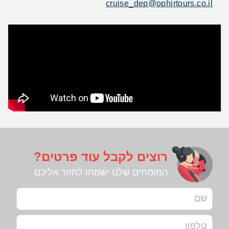
cruise_dep@ophirtours.co.il
רוצים לקבל עוד פרטים?
המומחים שלנו ישמחו לחזור אליכם