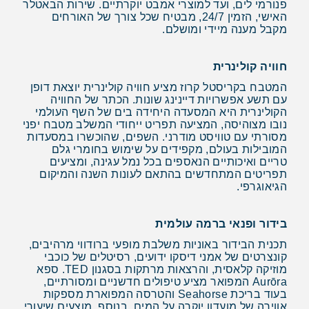
פנורמי לים, ועד למוצרי אמבט יוקרתיים. שירות הבאטלר
האישי, הזמין 24/7, מבטיח שכל צורך של האורחים
מקבל מענה מיידי ומושלם.
חוויה קולינרית
המטבח בקריסטל קרוז מציע חוויה קולינרית יוצאת דופן
עם תשע אפשרויות דיינינג שונות. הכתר של החוויה
הקולינרית היא המסעדה היחידה בים של השף העולמי
נובו מצוהיסה, המציעה תפריט ייחודי המשלב מטבח יפני
מסורתי עם טוויסט מודרני. השפים, שהוכשרו במסעדות
המובילות בעולם, מקפידים על שימוש בחומרי גלם
טריים ואיכותיים הנאספים בכל נמל עגינה, ומציעים
תפריטים המתחדשים בהתאם לעונות השנה והמיקום
הגיאוגרפי.
בידור ופנאי ברמה עולמית
תכנית הבידור באוניות משלבת מופעי ברודווי מרהיבים,
קונצרטים של אמני דיסקו ידועים, רסיטלים של כוכבי
מוזיקה קלאסית, והרצאות מרתקות בסגנון TED. ספא
Aurōra המפואר מציע טיפולים חדשניים ומסורתיים,
בעוד בריכת Seahorse והטרסה המפוארת מספקות
אווירה של מועדון יוקרה על המים. בנוסף, מוצעים שיעורי