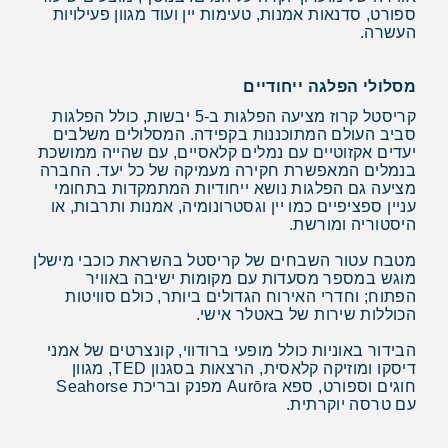
ספורט, סדנאות אמנות, טעימות יין ועוד מגוון פעילויות
העשרה.
מסלולי הפלגה ייחודיים
קריסטל קרוז מציעה הפלגות ב-5 יבשות, כולל הפלגות
סביב העולם המתוכננות בקפידה. המסלולים משלבים
יעדים אקזוטיים עם נמלים קלאסיים, עם שהייה ממושכת
בנמלים המאפשרת חקירה מעמיקה של כל יעד. החברה
מציעה גם הפלגות נושא ייחודיות המתמקדות בתחומי
עניין ספציפיים כמו יין וגסטרונומיה, אמנות ותרבות, או
היסטוריה ומורשת.
מטבח עטור השבחים של קריסטל בהשראת כוכבי מישלן
מוגש במספר מסעדות עם מקומות ישיבה באוויר
הפתוח; וחדרי האירוח הגדולים ביותר, כולם סוויטות
הכוללות שירות של באטלר אישי.
הבידור באוניות כולל מופעי ברודווי, קונצרטים של אמני
דיסקו ומוזיקה קלאסית, הרצאות בסגנון TED, מגוון
חוגים וספורט, ספא Aurōra מפנק ובריכת Seahorse
עם טרסה יוקרתית.