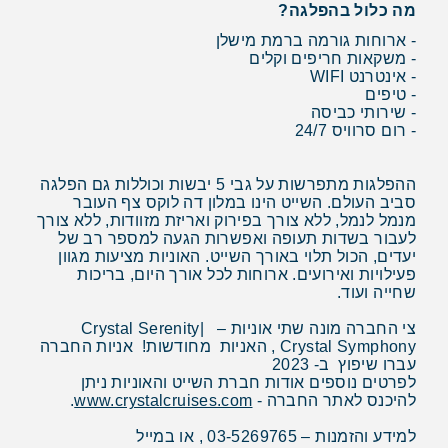
מה כלול בהפלגה?
- ארוחות גורמה ברמת מישלן
- משקאות חריפים וקלים
- אינטרנט WIFI
- טיפים
- שירותי כביסה
- רום סרוויס 24/7
ההפלגות מתפרשות על גבי 5 יבשות וכוללות גם הפלגה
סביב העולם. השייט הינו במלון דה לוקס צף העובר
מנמל לנמל, ללא צורך בפירוק ואריזת מזוודות, ללא צורך
לעבור בשדות תעופה ואפשרות הגעה למספר רב של
יעדים, הכול תלוי באורך השייט. האוניות מציעות מגוון
פעילויות ואירועים. ארוחות לכל אורך היום, בריכות
שחייה ועוד.
צי החברה מונה שתי אוניות – Crystal Serenity|
Crystal Symphony , האניות מחודשות! אניות החברה
עברו שיפוץ ב- 2023
לפרטים נוספים אודות חברת השייט והאוניות ניתן
להיכנס לאתר החברה -
www.crystalcruises.com
.
למידע והזמנות – 03-5269765 , או במייל