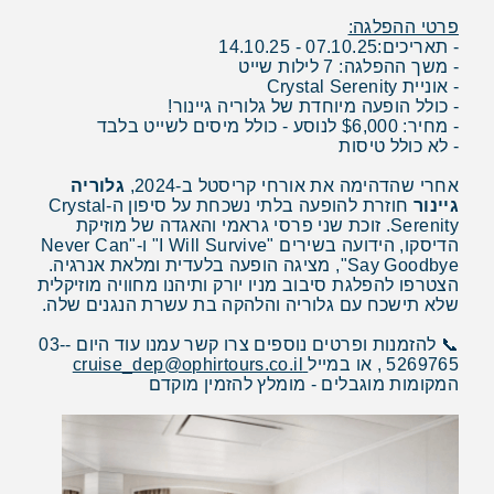
פרטי ההפלגה:
- תאריכים:07.10.25 - 14.10.25
- משך ההפלגה: 7 לילות שייט
- אוניית Crystal Serenity
- כולל הופעה מיוחדת של גלוריה גיינור!
- מחיר: $6,000 לנוסע - כולל מיסים לשייט בלבד
- לא כולל טיסות
אחרי שהדהימה את אורחי קריסטל ב-2024,
גלוריה
גיינור
חוזרת להופעה בלתי נשכחת על סיפון ה-Crystal
Serenity. זוכת שני פרסי גראמי והאגדה של מוזיקת
הדיסקו, הידועה בשירים "I Will Survive" ו-"Never Can
Say Goodbye", מציגה הופעה בלעדית ומלאת אנרגיה.
הצטרפו להפלגת סיבוב מניו יורק ותיהנו מחוויה מוזיקלית
שלא תישכח עם גלוריה והלהקה בת עשרת הנגנים שלה.
📞 להזמנות ופרטים נוספים צרו קשר עמנו עוד היום -03-
5269765 , או במייל
cruise_dep@ophirtours.co.il
המקומות מוגבלים - מומלץ להזמין מוקדם