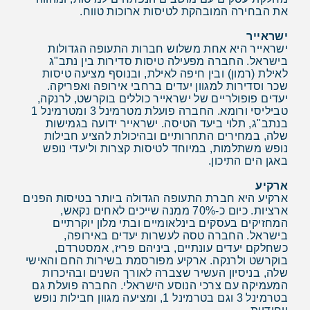
את הבחירה המובהקת לטיסות ארוכות טווח.
ישראייר
ישראייר היא אחת משלוש חברות התעופה הגדולות
בישראל. החברה מפעילה טיסות סדירות בין נתב"ג
לאילת (רמון) ובין חיפה לאילת, ובנוסף מציעה טיסות
שכר וסדירות למגוון יעדים ברחבי אירופה ואפריקה.
יעדים פופולריים של ישראייר כוללים בוקרשט, לרנקה,
טביליסי ורומא. החברה פועלת מטרמינל 3 ומטרמינל 1
בנתב"ג, תלוי ביעד הטיסה. ישראייר ידועה בגמישות
שלה, במחירים התחרותיים ובהיכולת להציע חבילות
נופש משתלמות, במיוחד לטיסות קצרות וליעדי נופש
באגן הים התיכון.
ארקיע
ארקיע היא חברת התעופה הגדולה ביותר בטיסות הפנים
ארציות. כיום כ-70% ממנה שייכים לאחים נקאש,
המחזיקים בעסקים בינלאומיים ובתי מלון יוקרתיים
בישראל. החברה טסה לעשרות יעדים באירופה,
כשחלקם יעדים עונתיים, ביניהם פריז, אמסטרדם,
בוקרשט ולרנקה. ארקיע מפורסמת בשירות החם והאישי
שלה, בניסיון העשיר שצברה לאורך השנים ובהיכרות
המעמיקה עם צרכי הנוסע הישראלי. החברה פועלת גם
בטרמינל 3 וגם בטרמינל 1, ומציעה מגוון חבילות נופש