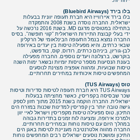
ייחודיות.
בלו בירד (Bluebird Airways)
בלו בירד איירווייז היא חברת תעופה יוונית בבעלות
ישראלית. החברה נוסדה בשנת 2008 והתמקדה
בתחילה במטוסים מדגם MD. בשנת 2016 נרכשה על
ידי בעלי קבוצת התיירות הישראלית "קווי חופשה". בסיס
החברה נמצא בנמל התעופה הבינלאומי של הרקליון
שבאי כרתים, והיא מפעילה טיסות בין יעדים באירופה
לבן-גוריון, ביניהם כרתים, רודוס, קוס, בודפשט,
בוקרשט, ברצלונה ויעדים נוספים. החברה מפעילה
בעונת הנסיעות מספר טיסות יומיות ובשאר ימות השנה
טיסות שבועיות, ומהווה אופציה מצוינת לנוסעים
המחפשים טיסות איכותיות במחירים תחרותיים.
טוס (TUS Airways)
TUS Airways היא חברת תעופה לטיסות סדירות וטיסות
שכר שבסיסה בקפריסין, כאשר מחציתה בבעלות
ישראלית. החברה הוקמה בשנת 2015 מתוך חזון לספק
גישה טובה יותר בין קפריסין למדינות שכנות במזרח הים
התיכון. טוס מפעילה טיסות מקפריסין וישראל לאיי יוון
ולמרכז אירופה, ומציעה לוח זמנים בתדירות גבוהה
במהלך היום עם טיסות נוחות ובמחירים תחרותיים.
החברה מהווה אלטרנטיבה מעניינת לטיסות באגן הים
התיכון ומושכת נוסעים ישראלים רבים המחפשים נוחות