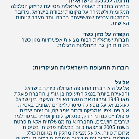
תרומה לכלכלה הישראלית
בחירה בחברת תעופה ישראלית מסייעת לחיזוק הכלכלה
המקומית ולשמירה על מקומות עבודה בישראל. מדובר
בהחלטה ערכית שהשפעתה רחבה יותר מעבר לנוחות
האישית.
הקפדה על מזון כשר
חברות ישראליות רבות מציעות אפשרויות מזון כשר
בטיסותיהן, גם במחלקות הרגילות.
חברות התעופה הישראליות העיקריות:
אל על
אל על היא חברת התעופה הגדולה ביותר בישראל
והפעילה ביותר בנמל התעופה בן גוריון. החברה פועלת
מאז 1948 ומהווה את הגשר האווירי העיקרי בין ישראל
לעולם. אל על מפעילה טיסות ליעדים מגוונים באסיה,
אירופה, צפון אמריקה ודרום אפריקה, וביניהם יעדים
פופולריים כמו ניו יורק, בנגקוק, לונדון ופריז. בניגוד למה
שרבים חושבים, החברה אינה ממשלתית אלא הופרטה
בשנת 2005 ונמצאת כיום בבעלות פרטית. בטיסות
ארוכות טווח, אל על מציעה מחלקות מגוונות כולל
מחלקת עסקים עם מושבים הנפתחים למיטות, ומהווה