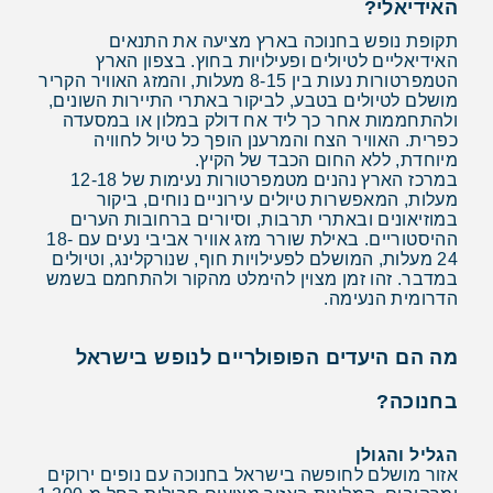
האידיאלי?
תקופת נופש בחנוכה בארץ מציעה את התנאים
האידיאליים לטיולים ופעילויות בחוץ. בצפון הארץ
הטמפרטורות נעות בין 8-15 מעלות, והמזג האוויר הקריר
מושלם לטיולים בטבע, לביקור באתרי התיירות השונים,
ולהתחממות אחר כך ליד אח דולק במלון או במסעדה
כפרית. האוויר הצח והמרענן הופך כל טיול לחוויה
מיוחדת, ללא החום הכבד של הקיץ.
במרכז הארץ נהנים מטמפרטורות נעימות של 12-18
מעלות, המאפשרות טיולים עירוניים נוחים, ביקור
במוזיאונים ובאתרי תרבות, וסיורים ברחובות הערים
ההיסטוריים. באילת שורר מזג אוויר אביבי נעים עם 18-
24 מעלות, המושלם לפעילויות חוף, שנורקלינג, וטיולים
במדבר. זהו זמן מצוין להימלט מהקור ולהתחמם בשמש
הדרומית הנעימה.
מה הם היעדים הפופולריים לנופש בישראל
בחנוכה?
הגליל והגולן
אזור מושלם לחופשה בישראל בחנוכה עם נופים ירוקים