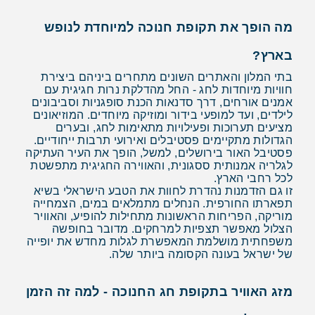
מה הופך את תקופת חנוכה למיוחדת לנופש
בארץ?
בתי המלון והאתרים השונים מתחרים ביניהם ביצירת
חוויות מיוחדות לחג - החל מהדלקת נרות חגיגית עם
אמנים אורחים, דרך סדנאות הכנת סופגניות וסביבונים
לילדים, ועד למופעי בידור ומוזיקה מיוחדים. המוזיאונים
מציעים תערוכות ופעילויות מתאימות לחג, ובערים
הגדולות מתקיימים פסטיבלים ואירועי תרבות ייחודיים.
פסטיבל האור בירושלים, למשל, הופך את העיר העתיקה
לגלריה אמנותית ססגונית, והאווירה החגיגית מתפשטת
לכל רחבי הארץ.
זו גם הזדמנות נהדרת לחוות את הטבע הישראלי בשיא
תפארתו החורפית. הנחלים מתמלאים במים, הצמחייה
מוריקה, הפריחות הראשונות מתחילות להופיע, והאוויר
הצלול מאפשר תצפיות למרחקים. מדובר בחופשה
משפחתית מושלמת המאפשרת לגלות מחדש את יופייה
של ישראל בעונה הקסומה ביותר שלה.
מזג האוויר בתקופת חג החנוכה - למה זה הזמן