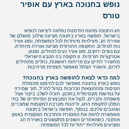
נופש בחנוכה בארץ עם אופיר
טורס
חג החנוכה מהווה הזדמנות נפלאה ליציאה לנופש
בישראל. חופשה בארץ בחנוכה מציעה שילוב מושלם של
אווירת חג, פעילויות מיוחדות לכל המשפחה, ומזג אוויר
נוח לטיולים. התקופה החורפית מציעה אווירה מיוחדת,
עם נופים ירוקים, מזג אוויר נעים לטיולים, ומגוון
אטרקציות חורפיות. זו תקופה בה הטבע הישראלי
מתעורר לחיים עם פריחות ראשונות, נחלים מתחילים
לזרום, והאוויר הצלול מאפשר תצפיות מרהיבות.
למה כדאי לצאת לחופשה בארץ בחנוכה?
נופש בארץ בחנוכה מאפשר לכם להימנע מהמולת
הטיסות ומההוצאות הכרוכות בטיול לחו"ל, תוך שמירה
על גמישות מקסימלית בתכנון. תוכלו לשלב ביקור אצל
משפחה וחברים, לנצל את המבצעים המיוחדים של בתי
המלון לתקופת החג, וליהנות מקרבה למקומות שמוכרים
ואהובים עליכם. בנוסף, חופשה בישראל בחנוכה
מאפשרת לחוות את המסורת והתרבות המקומית באופן
אותנטי, כשהאתרים השונים מתקשטים באווירת חג
ומציעים פעילויות ייחודיות לכל המשפחה.