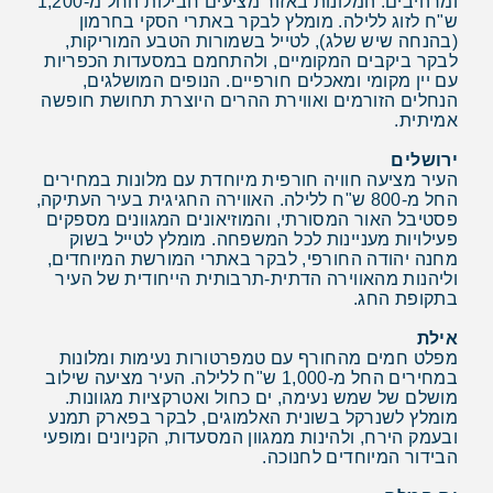
ומרהיבים. המלונות באזור מציעים חבילות החל מ-1,200
ש"ח לזוג ללילה. מומלץ לבקר באתרי הסקי בחרמון
(בהנחה שיש שלג), לטייל בשמורות הטבע המוריקות,
לבקר ביקבים המקומיים, ולהתחמם במסעדות הכפריות
עם יין מקומי ומאכלים חורפיים. הנופים המושלגים,
הנחלים הזורמים ואווירת ההרים היוצרת תחושת חופשה
אמיתית.
ירושלים
העיר מציעה חוויה חורפית מיוחדת עם מלונות במחירים
החל מ-800 ש"ח ללילה. האווירה החגיגית בעיר העתיקה,
פסטיבל האור המסורתי, והמוזיאונים המגוונים מספקים
פעילויות מעניינות לכל המשפחה. מומלץ לטייל בשוק
מחנה יהודה החורפי, לבקר באתרי המורשת המיוחדים,
וליהנות מהאווירה הדתית-תרבותית הייחודית של העיר
בתקופת החג.
אילת
מפלט חמים מהחורף עם טמפרטורות נעימות ומלונות
במחירים החל מ-1,000 ש"ח ללילה. העיר מציעה שילוב
מושלם של שמש נעימה, ים כחול ואטרקציות מגוונות.
מומלץ לשנרקל בשונית האלמוגים, לבקר בפארק תמנע
ובעמק הירח, ולהינות ממגוון המסעדות, הקניונים ומופעי
הבידור המיוחדים לחנוכה.