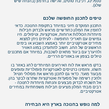
סנפלינג, רכיבת סוסים, וגלישה בחרמון (בהנחה שיש
שלג).
טיפים לתכנון החופשה שלכם
התכנון המוקדם חיוני במיוחד בתקופת החנוכה. כדאי
להזמין את המלון כחודשיים מראש ולבדוק חבילות
מיוחדות הכוללות ארוחות, אטרקציות, וטיפולים. היו
גמישים עם תאריכי החופשה - לעיתים ניתן למצוא
מחירים אטרקטיביים יותר באמצע השבוע או בימים
הראשונים של החג. חשוב להתעדכן במזג האוויר
ולהיערך עם ביגוד מתאים לשכבות, במיוחד אם מתכננים
טיולים בצפון או באזורים הרריים.
בדקו מראש את לוח האירועים המיוחדים לחג באזור בו
תשהו, והזמינו כרטיסים לאטרקציות פופולריות ומופעים
מבעוד מועד. כדאי גם לתכנן מראש את מסלולי הטיול
ולהכין רשימה של מסעדות ואטרקציות שתרצו לבקר בהן.
אל תשכחו לבדוק מבצעים והנחות מיוחדות לחנוכה -
רבים מבתי המלון מציעים חבילות משפחתיות במחירים
אטרקטיביים.
למה נופש בחנוכה בארץ היא הבחירה