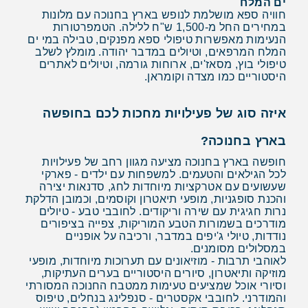
ים המלח
חוויה ספא מושלמת לנופש בארץ בחנוכה עם מלונות
במחירים החל מ-1,500 ש"ח ללילה. הטמפרטורות
הנעימות מאפשרות טיפולי ספא מפנקים, טבילה במי ים
המלח המרפאים, וטיולים במדבר יהודה. מומלץ לשלב
טיפולי בוץ, מסאז'ים, ארוחות גורמה, וטיולים לאתרים
היסטוריים כמו מצדה וקומראן.
איזה סוג של פעילויות מחכות לכם בחופשה
בארץ בחנוכה?
חופשה בארץ בחנוכה מציעה מגוון רחב של פעילויות
לכל הגילאים והטעמים. למשפחות עם ילדים - פארקי
שעשועים עם אטרקציות מיוחדות לחג, סדנאות יצירה
והכנת סופגניות, מופעי תיאטרון וקוסמים, וכמובן הדלקת
נרות חגיגית עם שירה וריקודים. לחובבי טבע - טיולים
מודרכים בשמורות הטבע המוריקות, צפייה בציפורים
נודדות, טיולי ג'יפים במדבר, ורכיבה על אופניים
במסלולים מסומנים.
לאוהבי תרבות - מוזיאונים עם תערוכות מיוחדות, מופעי
מוזיקה ותיאטרון, סיורים היסטוריים בערים העתיקות,
וסיורי אוכל שמציעים טעימות ממטבח החנוכה המסורתי
והמודרני. לחובבי אקסטרים - סנפלינג בנחלים, טיפוס