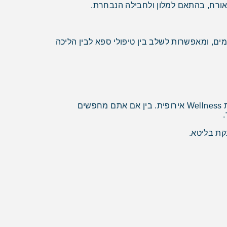
האורח, בהתאם למלון ולחבילה הנבחרת.
ים, ומאפשרות לשלב בין טיפולי ספא לבין הליכה
חופשת ספא בליטא מציעה שילוב מנצח של מלונות איכותיים, טיפולים מפנקים, טבע ירוק, מחירים אטרקטיביים וחוויית Wellness אירופית. בין אם אתם מחפשים
קת בליטא.