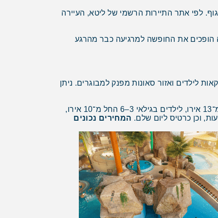
י גוף. לפי אתר התיירות הרשמי של ליטא, העיירה
קטה הופכים את החופשה למרגיעה כבר מהרגע
ת לילדים ואזור סאונות מפנק למבוגרים. ניתן
מחירי הכניסה משתנים בהתאם לגיל ולמשך הביקור. למבוגרים המחיר מתחיל ב־19 אירו, לילדים בגילאי 7–17 החל מ־13 אירו, לילדים בגילאי 3–6 החל מ־10 אירו,
ות, וכן כרטיס ליום שלם.
המחירים נכונים