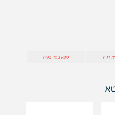
חו"ל
 אופיר טורס
אה
אורגיה
ספא בסלובקיה
טא