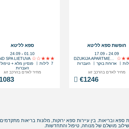
חופשת ספא לליטא
ספא לליטא
בין
בין
24.09
-
01.10
17.09
-
24.09
התאריכים,
התאריכים,
D SPA LIETUVA
DZUKIJA APARTMENT HOTEL
ארוחת בוקר
העברות
7 לילות
פנסיון מלא + טיפולי
העברות
מחיר לאדם בהרכב
זוג
מחיר לאדם בהרכב
זוג
1083
€
1246
 ובריאות. בין עיירות ספא ירוקות, מלונות בריאות מתקדמים, מעי
שילוב מושלם של מנוחה, טיפול והתחדשות.