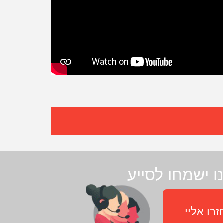
ו ישמחו לסייע
רו אליי