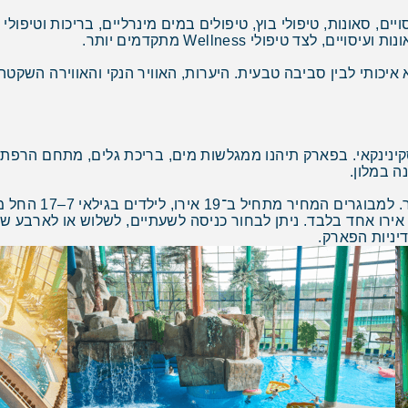
סויים, סאונות, טיפולי בוץ, טיפולים במים מינרליים, בריכות וטיפול
ד טיפולי Wellness מתקדמים יותר.
א איכותי לבין סביבה טבעית. היערות, האוויר הנקי והאווירה הש
נינקאי. בפארק תיהנו ממגלשות מים, בריכת גלים, מתחם הרפתקאו
ה במלון.
אירו אחד בלבד. ניתן לבחור כניסה לשעתיים, לשלוש או לארבע שע
ניות הפארק.