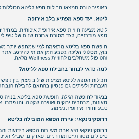
באופיר טורס תמצאו חבילות ספא לליטא הכוללות ט
ליטא: יעד ספא מפתיע בלב אירופה
ליטא מציעה חוויית ספא אירופית איכותית, במחירים 
ספא מודרניים, לצד מסורת ארוכת שנים של טיפולי 
חופשת ספא בליטא מתאימה למי שמחפש יותר מעוד חופ
בוץ, מסלולי הליכה בטבע וזמן אמיתי להירגע. אתר
והטיפול משתלבים לחוויית Wellness מלאה.
למה כדאי לבחור בחבילת ספא לליטא?
חבילות הספא לליטא מציעות שילוב מצוין בין נופש 
העברות ולעיתים גם פנסיון בהתאם לחבילה הנבחר
בניגוד לחופשה רגילה, חופשת ספא בליטא בנויה סב
סאונות, מרחבים ירוקים ואווירה שקטה. זהו פתרון 
טבע וחוויה אירופית נעימה.
דרוסקינינקאי: עיירת הספא המובילה בליטא
דרוסקינינקאי היא אחת מעיירות הספא הידועות והמ
טיפולים מסורתיים ומודרניים, פארקים, שבילי הליכה