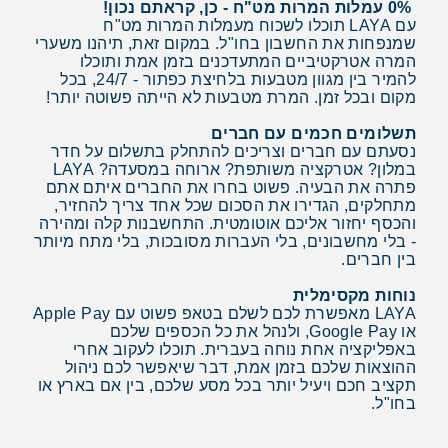
0% עמלות המרות מט"ח - כן, קראתם נכון!
עם LAYA תוכלו לשכוח מעמלות המרות מט"ח
שמנפחות את החשבון בחו"ל. במקום זאת, תיהנו משערי
המרה אטרקטיביים המתעדכנים בזמן אמת ותוכלו
להמיר בין מגוון מטבעות בלחיצת כפתור - 24/7, בכל
מקום ובכל זמן. המרת מטבעות לא הייתה פשוטה יותר!
תשלומים חכמים עם חברים
נסעתם עם חברים וצריכים להתחלק בתשלום על חדר
במלון? אטרקציה משותפת? ארוחה במסעדה? LAYA
פתרה את הבעיה. פשוט בחרו את החברים איתם אתם
מתחלקים, הגדירו את הסכום שכל אחד צריך להחזיר,
והכסף יחזור אליכם אוטומטית. התחשבנות קלה ומהירה
- בלי מחשבונים, בלי העברות מסובכות, בלי מתח מיותר
בין חברים.
נוחות מקסימלית
LAYA מאפשרת לכם לשלם בטאפ פשוט עם Apple Pay
או Google Pay, ולנהל את כל הכספים שלכם
באפליקציה אחת נוחה בעברית. תוכלו לעקוב אחרי
ההוצאות שלכם בזמן אמת, דבר שיאפשר לכם ניהול
תקציב חכם ויעיל יותר בכל מסע שלכם, בין אם בארץ או
בחו"ל.