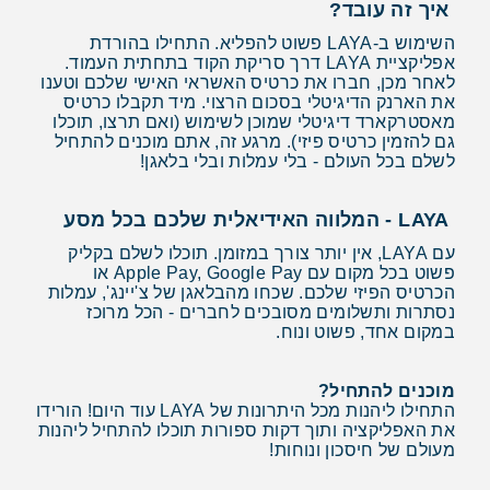
איך זה עובד?
השימוש ב-LAYA פשוט להפליא. התחילו בהורדת
אפליקציית LAYA דרך סריקת הקוד בתחתית העמוד.
לאחר מכן, חברו את כרטיס האשראי האישי שלכם וטענו
את הארנק הדיגיטלי בסכום הרצוי. מיד תקבלו כרטיס
מאסטרקארד דיגיטלי שמוכן לשימוש (ואם תרצו, תוכלו
גם להזמין כרטיס פיזי). מרגע זה, אתם מוכנים להתחיל
לשלם בכל העולם - בלי עמלות ובלי בלאגן!
LAYA - המלווה האידיאלית שלכם בכל מסע
עם LAYA, אין יותר צורך במזומן. תוכלו לשלם בקליק
פשוט בכל מקום עם Apple Pay, Google Pay או
הכרטיס הפיזי שלכם. שכחו מהבלאגן של צ'יינג', עמלות
נסתרות ותשלומים מסובכים לחברים - הכל מרוכז
במקום אחד, פשוט ונוח.
מוכנים להתחיל?
התחילו ליהנות מכל היתרונות של LAYA עוד היום! הורידו
את האפליקציה ותוך דקות ספורות תוכלו להתחיל ליהנות
מעולם של חיסכון ונוחות!