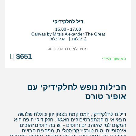
דיל לחלקידיקי
בין
15.08
-
17.08
התאריכים,
Canvas by Mitsis Alexander The Great
2 לילות
הכל כלול
מחיר לאדם בהרכב
זוג
$
651
באישור מיידי
חבילות נופש לחלקידיקי עם
אופיר טורס
דילים לחלקידיקי, הממוקמת בצפון יוון וכוללת שלושה
חצאי איים המתפרסים לים האגאי. חלקידיקי היפה היא
המקום למי שאוהב ים וחופים - יש בה חופים זהובים
אינסופיים, מים טורקיז קריסטליים, מפרצים חבויים