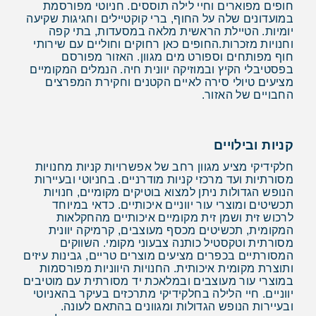
חופים מפוארים וחיי לילה תוססים. חניוטי מפורסמת
במועדונים שלה על החוף, ברי קוקטיילים וחגיגות שקיעה
יומיות. הטיילת הראשית מלאה במסעדות, בתי קפה
וחנויות מזכרות.החופים כאן רחוקים וחוליים עם שירותי
חוף מפותחים וספורט מים מגוון. האזור מפורסם
בפסטיבלי הקיץ ובמוזיקה יוונית חיה. הנמלים המקומיים
מציעים טיולי סירה לאיים הקטנים וחקירת המפרצים
החבויים של האזור.
קניות ובילויים
חלקידיקי מציע מגוון רחב של אפשרויות קניות מחנויות
מסורתיות ועד מרכזי קניות מודרניים. בחניוטי ובעיירות
הנופש הגדולות ניתן למצוא בוטיקים מקומיים, חנויות
תכשיטים ומוצרי עור יווניים איכותיים. כדאי במיוחד
לרכוש זית ושמן זית מקומיים איכותיים מהחקלאות
המקומית, תכשיטים מכסף מעוצבים, קרמיקה יוונית
מסורתית וטקסטיל כותנה צבעוני מקומי. השווקים
המסורתיים בכפרים מציעים מוצרים טריים, גבינות עיזים
ותוצרת מקומית איכותית. החנויות היווניות מפורסמות
במוצרי עור מעוצבים ובמלאכת יד מסורתית עם מוטיבים
יווניים. חיי הלילה בחלקידיקי מתרכזים בעיקר בהאניוטי
ובעיירות הנופש הגדולות ומגוונים בהתאם לעונה.