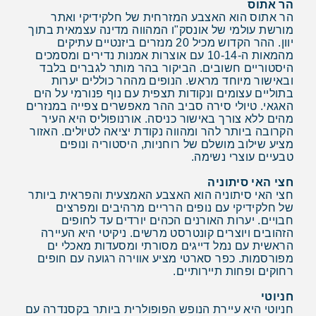
הר אתוס
הר אתוס הוא האצבע המזרחית של חלקידיקי ואתר
מורשת עולמי של אונסק"ו המהווה מדינה עצמאית בתוך
יוון. ההר הקדוש מכיל 20 מנזרים ביזנטיים עתיקים
מהמאות ה-10-14 עם אוצרות אמנות נדירים ומסמכים
היסטוריים חשובים. הביקור בהר מותר לגברים בלבד
ובאישור מיוחד מראש. הנופים מההר כוללים יערות
בתוליים עצומים ונקודות תצפית עם נוף פנורמי על הים
האגאי. טיולי סירה סביב ההר מאפשרים צפייה במנזרים
מהים ללא צורך באישור כניסה. אורנופוליס היא העיר
הקרובה ביותר להר ומהווה נקודת יציאה לטיולים. האזור
מציע שילוב מושלם של רוחניות, היסטוריה ונופים
טבעיים עוצרי נשימה.
חצי האי סיתוניה
חצי האי סיתוניה הוא האצבע האמצעית והפראית ביותר
של חלקידיקי עם נופים הרריים מרהיבים ומפרצים
חבויים. יערות האורנים הכהים יורדים עד לחופים
הזהובים ויוצרים קונטרסט מרשים. ניקיטי היא העיירה
הראשית עם נמל דייגים מסורתי ומסעדות מאכלי ים
מפורסמות. כפר סארטי מציע אווירה רגועה עם חופים
רחוקים ופחות תיירותיים.
חניוטי
חניוטי היא עיירת הנופש הפופולרית ביותר בקסנדרה עם