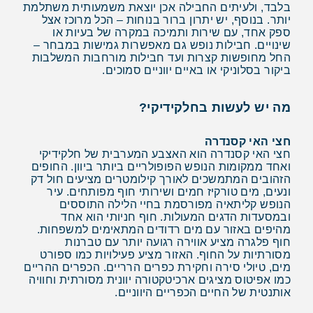
בלבד, ולעיתים החבילה אכן יוצאת משמעותית משתלמת
יותר. בנוסף, יש יתרון ברור בנוחות – הכל מרוכז אצל
ספק אחד, עם שירות ותמיכה במקרה של בעיות או
שינויים. חבילות נופש גם מאפשרות גמישות במבחר –
החל מחופשות קצרות ועד חבילות מורחבות המשלבות
ביקור בסלוניקי או באיים יווניים סמוכים.
מה יש לעשות בחלקידיקי?
חצי האי קסנדרה
חצי האי קסנדרה הוא האצבע המערבית של חלקידיקי
ואחד ממקומות הנופש הפופולריים ביותר ביוון. החופים
הזהובים המתמשכים לאורך קילומטרים מציעים חול דק
ונעים, מים טורקיז חמים ושירותי חוף מפותחים. עיר
הנופש קליתאיה מפורסמת בחיי הלילה התוססים
ובמסעדות הדגים המעולות. חוף חניותי הוא אחד
מהיפים באזור עם מים רדודים המתאימים למשפחות.
חוף פלגרה מציע אווירה רגועה יותר עם טברנות
מסורתיות על החוף. האזור מציע פעילויות כמו ספורט
מים, טיולי סירה וחקירת כפרים הרריים. הכפרים ההריים
כמו אפיטוס מציגים ארכיטקטורה יוונית מסורתית וחוויה
אותנטית של החיים הכפריים היווניים.