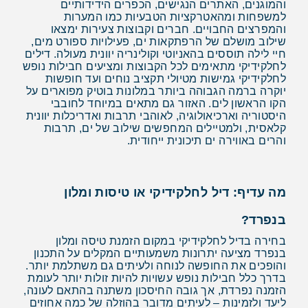
והמוגנים, האתרים הנגישים, הכפרים הידידותיים
למשפחות ומהאטרקציות הטבעיות כמו המערות
והמפרצים החבויים. חברים וקבוצות צעירות ימצאו
שילוב מושלם של הרפתקאות ים, פעילויות ספורט מים,
חיי לילה תוססים בהאניוטי וקולינריה יוונית מעולה. דילים
לחלקידיקי מתאימים לכל הקבוצות ומציעים חבילות נופש
לחלקידיקי גמישות מטיולי תקציב נוחים ועד חופשות
יוקרה ברמה הגבוהה ביותר במלונות בוטיק מפוארים על
הקו הראשון לים. האזור גם מתאים במיוחד לחובבי
היסטוריה וארכיאולוגיה, לאוהבי תרבות ואדריכלות יוונית
קלאסית, ולמטיילים המחפשים שילוב של ים, תרבות
והרים באווירה ים תיכונית ייחודית.
מה עדיף: דיל לחלקידיקי או טיסות ומלון
בנפרד?
בחירה בדיל לחלקידיקי במקום הזמנת טיסה ומלון
בנפרד מציעה יתרונות משמעותיים המקלים על התכנון
והופכים את החופשה לנוחה ולעיתים גם משתלמת יותר.
בדרך כלל חבילות נופש עשויות להיות זולות יותר לעומת
הזמנה נפרדת, אך גובה החיסכון משתנה בהתאם לעונה,
ליעד ולזמינות – לעיתים מדובר בהוזלה של כמה אחוזים