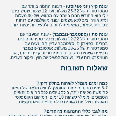
עונת קיץ (יוני-אוגוסט) -
העונה החמה ביותר עם
טמפרטורות של 25-32 מעלות ועד 12 שעות שמש ביום.
יולי הוא החודש החם ביותר עם ממוצע של 30 מעלות
ומזג אוויר יציב ללא גשמים. עונה מושלמת עם רוחות
צפוניות נעימות, מושלמת לחופים ולפעילויות ימיות. זוהי
עונת סתיו (ספטמבר-נובמבר) -
עונת המעבר עם
טמפרטורות של 12-22 מעלות וצבעי סתיו מרהיבים
בהרים ובפארקים. ספטמבר עדיין חם ונעים עם
טמפרטורות של 18-25 מעלות. אוקטובר-נובמבר
מביאים גשמים מוגברים וטמפרטורות קרירות יותר, אך
הטמפרטורות עדיין נעימות לפעילויות חוץ וביקור בערים.
שאלות תשובות
כמה ימים מומלץ לשהות בחלקידיקי?
5-7 ימים הם המינימום המומלץ לחוויה מלאה של האזור.
לחופשה מקיפה יותר, כולל טיולים לכל החופים והאיים
הסמוכים, מומלץ לשהות 10 ימים. המיקום הקומפקטי
מאפשר טיולי יום מגוונים לכל החופים והאטרקציות.
מה לגבי כללי התנהגות מיוחדים?
חלקידיקי הוא אזור יווני מסורתי ושמרני יחסית. התושבים