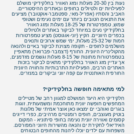
נעות בין 20-30 מעלות ומזג האוויר בחלקידיקי מושלם
לפעילויות ים ולטיולים בחופים ובאתרים ההיסטוריים.
האביב והסתיו (אפריל-מאי, ספטמבר-אוקטובר) מציעים
את התנאים הטובים ביותר עם ימים נעימים ושטופי
שמש, טמפרטורות של 18-25 מעלות ומזג האוויר
בחלקידיקי נעים במיוחד לביקור באתרים ולטיולים
בכפרים היווניים. הקיץ (יוני-אוגוסט) מציע טמפרטורות
חמות של 25-32 מעלות, ימי שמש ארוכים ותנאים
מושלמים לחופים - תקופה מצוינת לביקור באיים ולהנאה
מהקולינריה היוונית. החורף (דצמבר-פברואר) מתאפיין
בטמפרטורות מתונות של 8-15 מעלות וגשמים מזדמנים,
אך עדיין מזג האוויר בחלקידיקי מתאים לביקור בזכות
האתרים הרבים, הפעילויות התרבותיות והחוויה היוונית
החורפית האותנטית עם קפה יווני וביקורים במנזרים.
למי מתאימה חופשה בחלקידיקי?
חלקידיקי היא היעד המושלם למגוון רחב של מטיילים
המחפשים חופשה יוונית מתוחכמת ומשמעותית. זוגות
בוגרים ואוהבי ים ימצאו כאן אוצר אמיתי של מלונות
בוטיק מעוצבים, חופים רומנטיים מרהיבים, כפרי דייגים
קסומים ואווירה יוונית נעימה בחופי סיתוניא - המקום
האידיאלי לחקירת ים והנאה מהשירות היווני המפורסם.
משפחות עם ילדים יוכלו ליהנות מהחופים הבטוחים