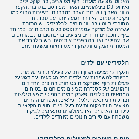
האניוטי מציעה מועדוני חוף מפוארים, ברי קוקטיילים
ואירועי DJ בינלאומיים. האזור מפורסם בתרבות הקפה
היווני הארוך וישיבות הערב בטברנות. בעיירות החוף כמו
ניקיטי וקסמוס האווירה רגועה יותר עם טברנות
מסורתיות ומוזיקה יוונית חיה. לחלקידיקי יש מסורת
עשירה של מוזיקה עממית ופסטיבלים תרבותיים, במיוחד
בקיץ. הכפרים ההריים מציעים ברים וטברנות במרתפים
אבן עתיקים ואווירה כפרית אותנטית. חשוב לכבד את
המסורות המקומיות שהן די מסורתיות ומשפחתיות.
חלקידיקי עם ילדים
חלקידיקי מציעה מגוון רחב של פעילויות המתאימות
במיוחד למשפחות עם ילדים בכל הגילאים, עם דגש על
פעילויות חוף ואטרקציות בטוחות. החופים הרדודים
והמוגנים של קסנדרה מציעים מים חמים ובטוחים
המתאימים לילדים. פארק המים בחניוטי מציע מגלשות
ובריכות המותאמות לכל הגילאים. הכפרים ההריים
מציעים חוות מקומיות עם בעלי חיים וחוויות חקלאיות
לילדים. האתרים הארכיאולוגיים מתאימים לביקורי
משפחה עם סיורים חינוכיים מיוחדים לילדים.