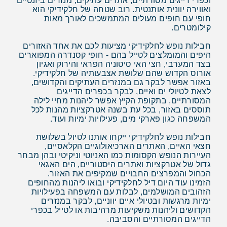
וכפרי דייגים מסורתיים, אתרים עתיקים, מנזרים ביזנטיים
ואווירה יוונית אותנטית. רוב שטחה של חלקידיקי הוא
חופי עם חופים מעולים המתמשכים לאורך מאות
קילומטרים.
חבילות נופש לחלקידיקי מציעות לכם את אחד האזורים
היפים והמומלצים לטייל בהם - חופי קסנדרה המפוארים
בצד המערבי, חצי האי סיטוניה הפראי והירוק ואגיון
אורוס הקדוש שהם שלושת אצבעותיה של חלקידיקי.
באזור אפשר לבקר גם במנזרים העתיקים והקדושים,
לצאת לטיולי ים ואיים, לבקר בכפרים הדייגים
המסורתיים, בתקופת הקיץ אפשר ליהנות מחיי לילה
תוססים באזור, בכל עת בשנה אטרקציות מהנות לכל
המשפחה כגון פארקי מים, פעילויות ימיות ועוד.
חבילות נופש לחלקידיקי ייקחו אותנו לטיול בשלושת
חצאי האיים, האתרים הארכיאולוגיים הקלאסיים,
העיירות הנופש הקסומות כמו האניוטי וניקיטי ובהן מבחר
גדול של אטרקציות ואתרים היסטוריים, הים האגאי
הכחול והמפרצים החבויים שמקיפים את האזור.
הזמינו עוד היום דיל לחלקידיקי ובואו ליהנות מהחופים
הזהובים המושלמים, לבלות עם המשפחה בפעילויות
ימיות מרגשות ובטיולי איים יווניים, לבקר במנזרים
הקדושים וליהנות משקיעות מרהיבות או לטייל בכפרי
הדייגים המסורתיים והסביבה.