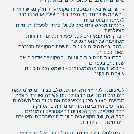
טיפים חשובים למטיילים בחלקידיקי
- השתמשו באירו כמטבע המקומי - יוון חלק מגוש האירו
- השתמשו בתחבורה הציבורית היעילה או שכרו רכב
לגמישות מקסימלית
- הזמינו מראש כרטיסים לטיולי סירה ולפעילויות ימיות
פופולריות
- בדקו את תנאי הים לפני פעילויות מים - הרוחות
משפיעות על תנאי הגלישה
- למדו כמה מילים ביוונית - השפה המקומית מוערכת
מאוד בכפרים
- כבדו את המסורות היווניות - המקומיים אדיבים אך
שמרניים בכפרים
- הביאו הגנה מהשמש ומים - השמש הים תיכונית
עוצמתית בקיץ
לסיכום,
חלקידיקי היא יעד שמשלב בצורה מושלמת את
הים הים תיכוני עם תרבות יוונית עשירה ואווירה חופית
מרגיעה. האזור הקטן מציע לכם את הטוב מכל העולמות -
מהחופים הזהובים המדהימים והמים הטורקיז
הקריסטליים, דרך הכפרים ההיסטוריים והמנזרים
הקדושים, ועד הקולינריה היוונית המפורסמת והאווירה
הים תיכונית הייחודית.
דילים לחלקידיקי יאפשרו לכם ליהנות מכל מה שהאזור