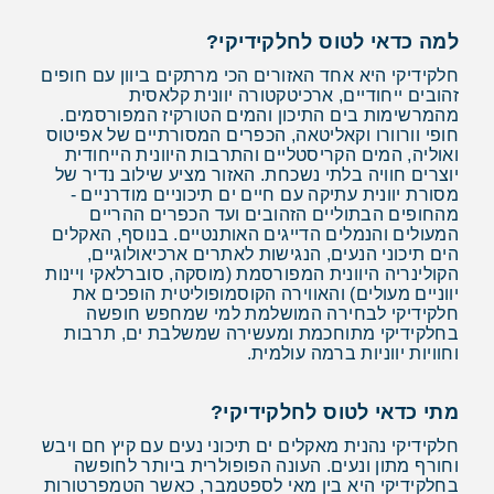
למה כדאי לטוס לחלקידיקי?
חלקידיקי היא אחד האזורים הכי מרתקים ביוון עם חופים
זהובים ייחודיים, ארכיטקטורה יוונית קלאסית
מהמרשימות בים התיכון והמים הטורקיז המפורסמים.
חופי וורוורו וקאליטאה, הכפרים המסורתיים של אפיטוס
ואוליה, המים הקריסטליים והתרבות היוונית הייחודית
יוצרים חוויה בלתי נשכחת. האזור מציע שילוב נדיר של
מסורת יוונית עתיקה עם חיים ים תיכוניים מודרניים -
מהחופים הבתוליים הזהובים ועד הכפרים ההריים
המעולים והנמלים הדייגים האותנטיים. בנוסף, האקלים
הים תיכוני הנעים, הנגישות לאתרים ארכיאולוגיים,
הקולינריה היוונית המפורסמת (מוסקה, סוברלאקי ויינות
יווניים מעולים) והאווירה הקוסמופוליטית הופכים את
חלקידיקי לבחירה המושלמת למי שמחפש חופשה
בחלקידיקי מתוחכמת ומעשירה שמשלבת ים, תרבות
וחוויות יווניות ברמה עולמית.
מתי כדאי לטוס לחלקידיקי?
חלקידיקי נהנית מאקלים ים תיכוני נעים עם קיץ חם ויבש
וחורף מתון ונעים. העונה הפופולרית ביותר לחופשה
בחלקידיקי היא בין מאי לספטמבר, כאשר הטמפרטורות