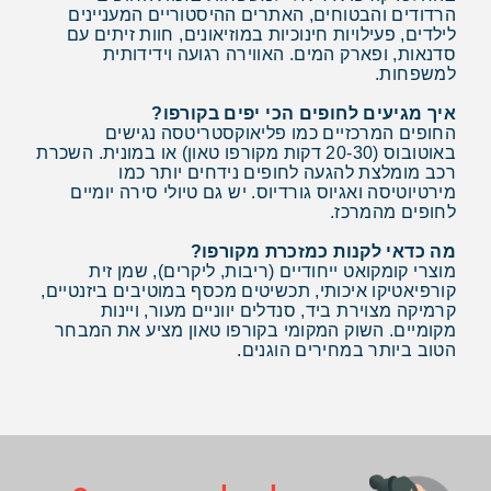
הרדודים והבטוחים, האתרים ההיסטוריים המעניינים
לילדים, פעילויות חינוכיות במוזיאונים, חוות זיתים עם
סדנאות, ופארק המים. האווירה רגועה וידידותית
למשפחות.
איך מגיעים לחופים הכי יפים בקורפו?
החופים המרכזיים כמו פליאוקסטריטסה נגישים
באוטובוס (20-30 דקות מקורפו טאון) או במונית. השכרת
רכב מומלצת להגעה לחופים נידחים יותר כמו
מירטיוטיסה ואגיוס גורדיוס. יש גם טיולי סירה יומיים
לחופים מהמרכז.
מה כדאי לקנות כמזכרת מקורפו?
מוצרי קומקואט ייחודיים (ריבות, ליקרים), שמן זית
קורפיאטיקו איכותי, תכשיטים מכסף במוטיבים ביזנטיים,
קרמיקה מצוירת ביד, סנדלים יווניים מעור, ויינות
מקומיים. השוק המקומי בקורפו טאון מציע את המבחר
הטוב ביותר במחירים הוגנים.