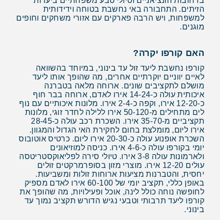
ברחובות הונציאניים וטיולי טבע משפחתיים ביערות
הזיתים. התחבורה באי נחשבת בטוחה וידידותית
למשפחות, ויש הרבה פארקים עם אזורי משחקים וחופים
מוגנים.
האם קורפו יקרה?
קורפו נחשבת ליעד זול עד בינוני, במיוחד בהשוואה
לאיים יווניים יוקרתיים אחרים, מה שהופך אותו ליעד
מושלם לתקציבים שונים. ארוחה מלאה בטברנה
איכותית עולה כ-14-24 אירו לאדם, ארוחה בבר חוף
כ-12-20 אירו, וקפה כ-2-4 אירו. מלונות איכותיים עם נוף
לים מתחילים מ-50-120 אירו ללילה לחדר זוגי, מלונות
תקציביים מ-35-70 אירו. השכרת רכב עולה כ-28-45
אירו ליום, מומלצת בחום לחקירת האי הגדול והמגוון.
השכרת אופנוע עולה כ-20-30 אירו ליום. כרטיס אוטובוס
יומי בקורפו עולה כ-4-6 אירו. כניסה למוזיאונים
ולארמונות עולה 3-8 אירו. טיולי סירה לפליאוקסטריטסה
עולים 12-20 אירו. מוצרי מזון בסופרמרקטים זולים
יחסית, והטברנות מציעות ארוחות זולות ומשביעות.
באופן כללי, תקציב יומי של 60-100 אירו לאדם מספיק
לחופשה נוחה כולל לינה, אוכל ופעילויות, מה שהופך את
קורפו ליעד תרבותי וטבעי נגיש הדורש תקציב נמוך עד
בינוני.