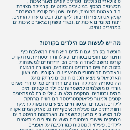
פופולאריים כוללים: סנדלים יווניים מעור איכותי,
תכשיטים מכסף במוטיבים ביזנטיים, קרמיקה מצוירת
ביד באמנות מקומית, זיתים ושמן זית קורפו המפורסם,
קומקואט ומוצריו (ריבות וליקרים), דבש מיערות הזיתים,
יינות מקומיים איכותיים, ובגדי פשתן ונציאניים איכותיים
במחירים נוחים.
מה יש לעשות עם הילדים בקורפו?
חופשה בקורפו עם הילדים היא חוויה המשלבת כיף
וחינוך עם חופים בטוחים ופעילויות היסטוריות מרתקות.
קורפו נחשב לאחד היעדים הכי ידידותיים למשפחות
בזכות החופים הרדודים והבטוחים, האווירה הרגועה
והאתרים ההיסטוריים המעניינים. בקורפו: המוזיאון
הארכיאולוגי מציע תכנים חינוכיים מרתקים על
ההיסטוריה העתיקה. החופים הרדודים כמו סידרי ואגיוס
גורדיוס מושלמים למשפחות עם ילדים קטנים, מים
חמים ובטוחים ומתקנים מלאים. טיולי סירה למפרצונים
קטנים ולמנזר פליאוקסטריטסה הם חוויה מרתקת
לילדים. הכפרים המסורתיים מציעים סדנאות קרמיקה
וחוות זיתים עם פעילויות איסוף זיתים. פארק המים אקווה
לנד מציע כיף מרענן למשפחות. הארמונות ההיסטוריים
מספקים שיעורי היסטוריה מעשיים וסיורים מותאמים
לילדים. פעילויות נוספות כמו רכיבה על אופניים