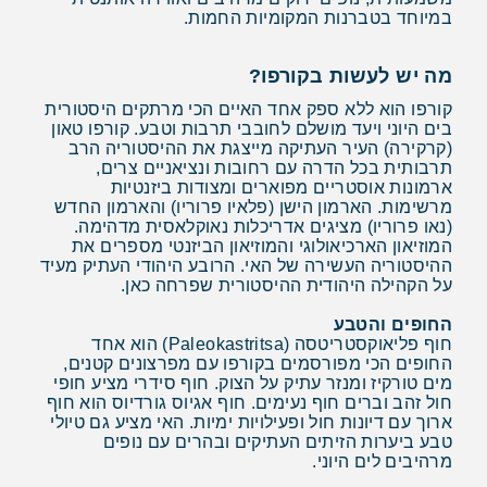
במיוחד בטברנות המקומיות החמות.
מה יש לעשות בקורפו?
קורפו הוא ללא ספק אחד האיים הכי מרתקים היסטורית
בים היוני ויעד מושלם לחובבי תרבות וטבע. קורפו טאון
(קרקירה) העיר העתיקה מייצגת את ההיסטוריה הרב
תרבותית בכל הדרה עם רחובות ונציאניים צרים,
ארמונות אוסטריים מפוארים ומצודות ביזנטיות
מרשימות. הארמון הישן (פלאיו פרוריו) והארמון החדש
(נאו פרוריו) מציגים אדריכלות נאוקלאסית מדהימה.
המוזיאון הארכיאולוגי והמוזיאון הביזנטי מספרים את
ההיסטוריה העשירה של האי. הרובע היהודי העתיק מעיד
על הקהילה היהודית ההיסטורית שפרחה כאן.
החופים והטבע
חוף פליאוקסטריטסה (Paleokastritsa) הוא אחד
החופים הכי מפורסמים בקורפו עם מפרצונים קטנים,
מים טורקיז ומנזר עתיק על הצוק. חוף סידרי מציע חופי
חול זהב וברים חוף נעימים. חוף אגיוס גורדיוס הוא חוף
ארוך עם דיונות חול ופעילויות ימיות. האי מציע גם טיולי
טבע ביערות הזיתים העתיקים ובהרים עם נופים
מרהיבים לים היוני.