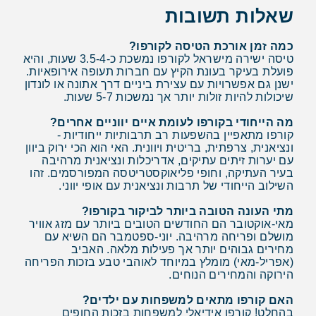
שאלות תשובות
כמה זמן אורכת הטיסה לקורפו?
טיסה ישירה מישראל לקורפו נמשכת כ-3.5-4 שעות, והיא
פועלת בעיקר בעונת הקיץ עם חברות תעופה אירופאיות.
ישנן גם אפשרויות עם עצירת ביניים דרך אתונה או לונדון
שיכולות להיות זולות יותר אך נמשכות 5-7 שעות.
מה הייחודי בקורפו לעומת איים יווניים אחרים?
קורפו מתאפיין בהשפעות רב תרבותיות ייחודיות -
ונציאנית, צרפתית, בריטית ויוונית. האי הוא הכי ירוק ביוון
עם יערות זיתים עתיקים, אדריכלות ונציאנית מרהיבה
בעיר העתיקה, וחופי פליאוקסטריטסה המפורסמים. זהו
השילוב הייחודי של תרבות ונציאנית עם אופי יווני.
מתי העונה הטובה ביותר לביקור בקורפו?
מאי-אוקטובר הם החודשים הטובים ביותר עם מזג אוויר
מושלם ופריחה מרהיבה. יוני-ספטמבר הם השיא עם
מחירים גבוהים יותר אך פעילות מלאה. האביב
(אפריל-מאי) מומלץ במיוחד לאוהבי טבע בזכות הפריחה
הירוקה והמחירים הנוחים.
האם קורפו מתאים למשפחות עם ילדים?
בהחלט! קורפו אידיאלי למשפחות בזכות החופים