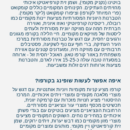
בויטינו (נקניק מקומי), ושמן זית קורפיאטיקו איכותי
מהזיתים העתיקים. הקינוחים המקומיים כוללים קומקואט
(פרי המיוחד לקורפו) וציפורו קומקואט (ליקר מקומי).
הטברנות היווניות המסורתיות מציעות יינות מקומיים כמו
רובולה, ריטסינה קורפיוטיקי ואוזו איונית, ואווירה
חברתית חמה עם מוזיקה יוונית מסורתית ולעתים
ליסטות של מוזיקאים מקומיים. חיי הלילה בקורפו מגוונים
ורגועים יחסית, עם דגש על טברנות מסורתיות במרכז
העיר העתיקה, ברי חוף עם נוף לשקיעה, פסטיבלים
תרבותיים עם מוזיקה חיה, ומועדונים קטנים עם אווירה
משפחתית באזור קורפו טאון. האוכל יחסית זול - ארוחה
במסעדה טובה עולה כ-15-25 אירו לאדם, והטברנות
מציעות ארוחות דגים זולות ומשביעות.
איפה אפשר לעשות שופינג בקורפו?
קורפו מציע קניות מקומיות ויוניות אותנטיות, עם דגש על
מוצרי מלאכה מקומיים ומוצרי זיתים איכותיים. המרכז
ההיסטורי מציע חנויות מזכרות עם קרמיקה יוונית,
תכשיטים מכסף ומוצרי עור ונציאניים מסורתיים.
הרחובות הונציאניים מציעים בוטיקים עם בגדי פשתן
איכותיים במחירים נוחים. השווקים המקומיים מציעים
מוצרי מזון מקומיים כמו דבש יערות, זיתים ירוקים, שמן
זית קורפיאטיקו ויין מקומי. מותגים ומוצרים מקומיים