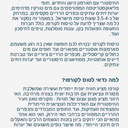
ההיסטורי עם הארמון הישן והחדש, חופי
פליאוקסטריטסה המפורסמים עם מים טורקיז מדהימים,
יערות זיתים עתיקים וכפרים הרריים מקסימים, במרחק
של כ-3.5-4 שעות טיסה מישראל. במאמר זה נסקור את
כל מה שצריך לדעת על טיסות לקורפו, כולל חברות
התעופה הפועלות בקו, עונות מומלצות, טיפים לחיסכון
ועוד.
טיסות לקורפו יבטיחו לכם חופשה שאין בה רגע משעמם.
מארמונות אוסטריים מפוארים ועד חופים עם מים
כחולים קריסטליים, מכפרים הרריים ציוריים ועד טברנות
דייגים אותנטיות, ממוזיאונים היסטוריים ועד יערות זיתים
עתיקים.
למה כדאי לטוס לקורפו?
קורפו מציע חוויה יוונית ייחודית ועשירה שמשלבת
מסורת ונציאנית עם תרבות יוונית בצורה מרהיבה. האי
היווני מציע מגוון עצום של חוויות - מקורפו טאון העיר
ההיסטורית עם האדריכלות הונציאנית הייחודית
והמצודות העתיקות, ועד החופים המבודדים והכפרים
ההרריים המפוזרים ברחבי האי הירוק. האי הוא אחד
מהאיים הכי ירוקים ביוון בזכות הגשמים הרבים והאקלים
הים תיכוני הייחודי, מה שיוצר נופים משגעים של יערות