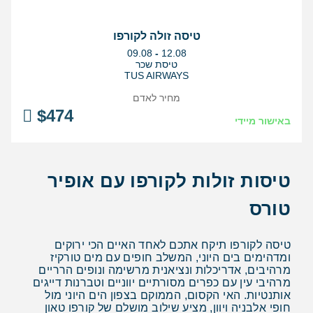
טיסה זולה לקורפו
בין
09.08
-
12.08
התאריכים,
טיסת שכר
TUS AIRWAYS
מחיר לאדם
$
474
באישור מיידי
טיסות זולות לקורפו עם אופיר
טורס
טיסה לקורפו תיקח אתכם לאחד האיים הכי ירוקים
ומדהימים בים היוני, המשלב חופים עם מים טורקיז
מרהיבים, אדריכלות ונציאנית מרשימה ונופים הרריים
מרהיבי עין עם כפרים מסורתיים יווניים וטברנות דייגים
אותנטיות. האי הקסום, הממוקם בצפון הים היוני מול
חופי אלבניה ויוון, מציע שילוב מושלם של קורפו טאון