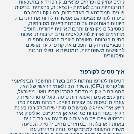
זיתים עתיקים ופרחים פראיים. קורפו ידוע בהשפעות
התרבותיות הרב לאומיות - ונציאנית, צרפתית, בריטית
ויוונית, המתבטאות באדריכלות, במוזיקה ובמטבח.
טיסות לקורפו מציעות גם אפשרות לחוות את התרבות
היוונית האותנטית עם טברנות דייגים מסורתיות,
פסטיבלים מקומיים ותרבות איונית ייחודית, חופים
מדהימים ואדריכלות קלאסית מרב תרבותית. איכות
החיים הגבוהה, האווירה היוונית הרגועה והנופים
הטבעיים הירוקים הופכים את קורפו ליעד מושלם
לחופשות משפחתיות, רומנטיות או טיולי תרבות
והיסטוריה.
איך טסים לקורפו?
הטיסות לקורפו נוחתות לרוב בשדה התעופה הבינלאומי
של קורפו (CFU), השדה הבינלאומי הראשי של האי,
הממוקם כ-3 ק"מ מדרום למרכז קורפו טאון. מישראל,
ניתן למצוא מגוון אפשרויות טיסה, כולל טיסות ישירות
עונתיות וטיסות עם עצירת ביניים. חברות תעופה כמו
רייאן איר ואיזי ג'ט מציעות טיסות ישירות לקורפו בעונת
הקיץ, בעוד חברות כמו אגאיאן איירליינס, אוליפיק איר
ובריטיש איירווייס מציעות טיסות עם עצירת ביניים
באתונה או בלונדון במחירים נוחים יחסית. הנסיעה
משדה התעופה למרכז קורפו נוחה ומהירה, עם