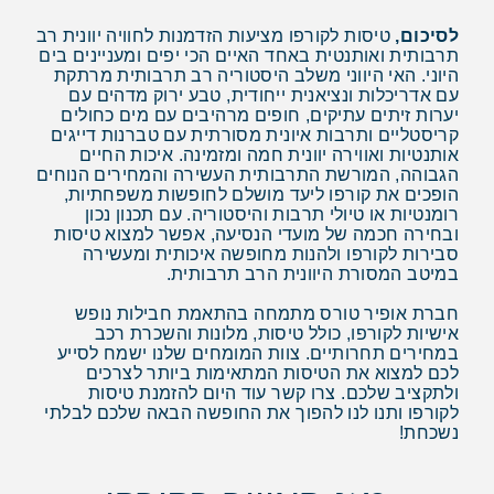
לסיכום,
טיסות לקורפו מציעות הזדמנות לחוויה יוונית רב
תרבותית ואותנטית באחד האיים הכי יפים ומעניינים בים
היוני. האי היווני משלב היסטוריה רב תרבותית מרתקת
עם אדריכלות ונציאנית ייחודית, טבע ירוק מדהים עם
יערות זיתים עתיקים, חופים מרהיבים עם מים כחולים
קריסטליים ותרבות איונית מסורתית עם טברנות דייגים
אותנטיות ואווירה יוונית חמה ומזמינה. איכות החיים
הגבוהה, המורשת התרבותית העשירה והמחירים הנוחים
הופכים את קורפו ליעד מושלם לחופשות משפחתיות,
רומנטיות או טיולי תרבות והיסטוריה. עם תכנון נכון
ובחירה חכמה של מועדי הנסיעה, אפשר למצוא טיסות
סבירות לקורפו ולהנות מחופשה איכותית ומעשירה
במיטב המסורת היוונית הרב תרבותית.
חברת אופיר טורס מתמחה בהתאמת חבילות נופש
אישיות לקורפו, כולל טיסות, מלונות והשכרת רכב
במחירים תחרותיים. צוות המומחים שלנו ישמח לסייע
לכם למצוא את הטיסות המתאימות ביותר לצרכים
ולתקציב שלכם. צרו קשר עוד היום להזמנת טיסות
לקורפו ותנו לנו להפוך את החופשה הבאה שלכם לבלתי
נשכחת!