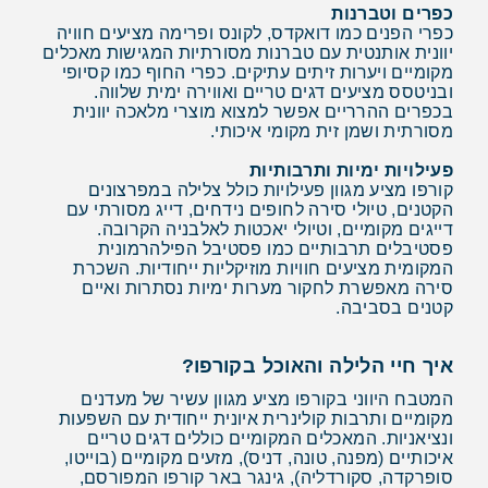
כפרים וטברנות
כפרי הפנים כמו דואקדס, לקונס ופרימה מציעים חוויה
יוונית אותנטית עם טברנות מסורתיות המגישות מאכלים
מקומיים ויערות זיתים עתיקים. כפרי החוף כמו קסיופי
ובניטסס מציעים דגים טריים ואווירה ימית שלווה.
בכפרים ההרריים אפשר למצוא מוצרי מלאכה יוונית
מסורתית ושמן זית מקומי איכותי.
פעילויות ימיות ותרבותיות
קורפו מציע מגוון פעילויות כולל צלילה במפרצונים
הקטנים, טיולי סירה לחופים נידחים, דייג מסורתי עם
דייגים מקומיים, וטיולי יאכטות לאלבניה הקרובה.
פסטיבלים תרבותיים כמו פסטיבל הפילהרמונית
המקומית מציעים חוויות מוזיקליות ייחודיות. השכרת
סירה מאפשרת לחקור מערות ימיות נסתרות ואיים
קטנים בסביבה.
איך חיי הלילה והאוכל בקורפו?
המטבח היווני בקורפו מציע מגוון עשיר של מעדנים
מקומיים ותרבות קולינרית איונית ייחודית עם השפעות
ונציאניות. המאכלים המקומיים כוללים דגים טריים
איכותיים (מפנה, טונה, דניס), מזעים מקומיים (בוייטו,
סופרקדה, סקורדליה), גינגר באר קורפו המפורסם,