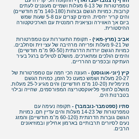
חורף (דצמבר-פברואר) -
התקופה הכי קרירה עם
טמפרטורות של 6-13 מעלות ושמיים מעוננים לעתים
קרובות. כמויות הגשם גבוהות (140-180 מ"מ חודשיים)
והים קריר יחסית. הימים קצרים עם 5-8 שעות שמש
ביום אך האווירה ונציאנית רומנטית עם הארכיטקטורה
ההיסטורית.
אביב (מרץ-מאי) -
תקופת התעוררות עם טמפרטורות
של 9-21 מעלות ופריחה מרהיבה של עצי זית וסחלבים.
כמויות הגשם יורדות הדרגתית (90-50 מ"מ חודשיים)
והימים הולכים ומתארכים. מושלם לטיולים ברגל בעיר
העתיקה ובכפרים ההרריים.
קיץ (יוני-אוגוסט) -
העונה הכי חמה עם טמפרטורות של
20-27 מעלות ושמש כמעט כל הזמן. כמויות הגשם
מינימליות (10-20 מ"מ חודשיים) והים מגיע ל-25 מעלות.
מושלם לחופי פליאוקסטריצה המפורסמים, שחייה ובילוי
בטברנות הים.
סתיו (ספטמבר-נובמבר) -
תקופה נעימה עם
טמפרטורות של 14-23 מעלות והים עדיין חם. כמויות
הגשם גוברות הדרגתית (60-120 מ"מ חודשיים) והמזג
נעים לסיורים תרבותיים בארמון אחיליון ובמוזיאונים
הרבים.