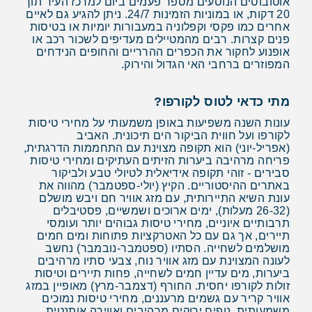
אוטובוסים הנוסעים מספר פעמים ביום למרכז העיר תוך
20 דקות, או במוניות הזמינות 24/7. ניתן להגיע גם לאיים
אחרים כמו פקסי וקפלוניה במעבורות יומיות או בטיסות
פנים קצרות. רבים מהמטיילים מעדיפים לשכור רכב או
אופנוע לחקור את הכפרים ההרריים והחופים הנידחים
המפוזרים ברחבי האי הגדול והירוק.
מתי כדאי לטוס לקורפו?
עונות השנה משפיעות באופן משמעותי על מחירי טיסות
לקורפו ועל חווית הביקור הים תיכונית. האביב
(אפריל-יוני) הוא תקופה מצוינת עם התחממות הדרגתית,
פריחה מרהיבה ביערות הזיתים העתיקים ומחירי טיסות
סבירים - זוהי תקופה אידיאלית לטיולי טבע ולביקור
באתרים ההיסטוריים. הקיץ (יולי-ספטמבר) מהווה את
עונת השיא התיירותית, עם מזג אוויר חם ויבש מושלם
(26-32 מעלות), ימים ארוכים ושמשיים, פסטיבלים
תרבותיים איוניים, מחירי טיסות גבוהים יותר ועומסי
תיירים, אך גם עם כל האטרקציות פתוחות ומים חמים
מושלמים לשחייה. הסתיו (ספטמבר-נובמבר) נחשב
לעונה המצוינת עם מזג אוויר נוח, צבעי סתיו מרהיבים
ביערות, מים עדיין חמים לשחייה, פחות תיירים וטיסות
זולות לקורפו יחסית. החורף (דצמבר-מרץ) מאופיין במזג
אוויר קריר עם גשמים מרעננים, מחירי טיסות נמוכים
משמעותית, נופים ירוקים מרהיבים ואווירה אותנטית