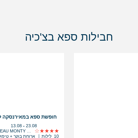
חבילות ספא בצ'כיה
חופשת ספא במאירנסקה ל
בין
13.08
-
23.08
התאריכים,
CHATEAU MONTY SPA RESORT
10 לילות
ארוחת בוקר + טיפול