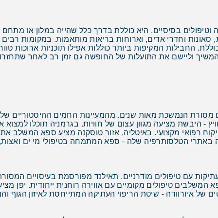
יפולים בסיסיים. היא כוללת בדרך כלל שהייה במלון או מתחם ספא
סאונות וחדרי אדים, וארוחות בריאות מותאמות. במקומות רבים מוצ
וללת. החבילות המקיפות ביותר כוללות אפילו תוכניות ארוכות טוו
ו להמשיך וליישם את התועלות של החופשה גם זמן רב לאחר שתחזרו
מסורת הנמשכת מאות שנים. מהמעיינות החמים ההיסטוריים של ב
יץ - היבשת מציעה מגוון עצום של חוויות. בגרמניה תוכלו למצוא 
וח רפואי מקצועי. באיטליה, אזור טוסקנה מציע ספא המשלב את ה
 באתרי הטלסותרפיה שלה - ספא המתמחה בטיפולי מי ים ואצות, 
יקות עם טיפולים מודרניים. תאילנד מפורסמת בעיסויים המסורת
 המשלבים טיפולים מקומיים עם אווירה רוחנית ייחודית. יפן מציע
ם של איורוודה - שיטת הריפוי העתיקה המתייחסת לאיזון הגוף והנ