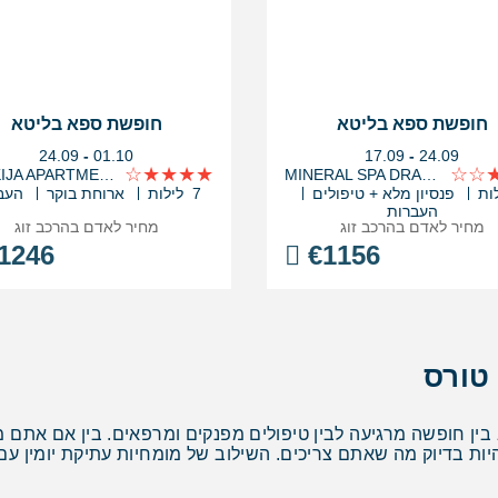
חופשת ספא בליטא
חופשת ספא בליטא
בין
בין
24.09
-
01.10
17.09
-
24.09
התאריכים,
התאריכים,
DZUKIJA APARTMENT HOTEL
MINERAL SPA DRAUGYSTE
פנסיון מלא + טיפולים
7 לילות
ארוחת בוקר
העב
העברות
מחיר לאדם בהרכב
זוג
מחיר לאדם בהרכב
זוג
1246
€
1156
טורס
בין חופשה מרגיעה לבין טיפולים מפנקים ומרפאים. בין אם אתם 
יות בדיוק מה שאתם צריכים. השילוב של מומחיות עתיקת יומין עם 