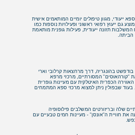
 ייעודי, מגוון טיפולים יומיים המותאמים אישית
ע גם ייעוץ רפואי ראשוני ופעילויות נוספות כמו
ח המשלבות תזונה ייעודית, פעילות גופנית מותאמת
 הביתה.
ודפשט בהונגריה, דרך מרחצאות קרלובי וארי
את "קורהאוסים" המסורתיים, מרכזי מרפא
אווירה הכפרית האיטלקית עם מעיינות גופרית
בעוד שבפולין ניתן למצוא מרכזי ספא המתמחים
יים שלה ובריזורטים המשלבים פילוסופיה
ה את חוויית ה"אונסן" - מעיינות חמים טבעיים עם
פש.