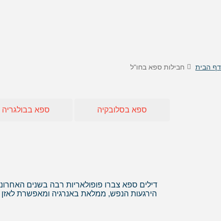
טיסות לוינה
דילים
טיסות לקישינב
דילים 
טיסות לניס
דילים
דילים 
דילים
דף הבית
חבילות ספא בחו"ל
דילים
דילים
דילים
ספא בסלובקיה
ספא בבולגריה
דילים 
דילים 
דילים
דילים
דילים 
דילים
דילים ספא צברו פופולאריות רבה בשנים האחרונ
הירגעות הנפש, ממלאת באנרגיה ומאפשרת לאזן לח