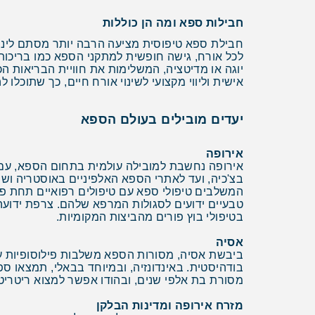
חבילות ספא ומה הן כוללות
חבילת ספא טיפוסית מציעה הרבה יותר מסתם לינה וט
לכל אורח, גישה חופשית למתקני הספא כמו בריכות, 
יוגה או מדיטציה, המשלימות את חוויית הבריאות הכ
אישית וליווי מקצועי לשינוי אורח חיים, כך שתוכל
יעדים מובילים בעולם הספא
אירופה
אירופה נחשבת למובילה עולמית בתחום הספא, עם 
בצ'כיה, ועד לאתרי הספא האלפיניים באוסטריה ושוו
המשלבים טיפולי ספא עם טיפולים רפואיים תחת פיק
טבעיים ידועים לסגולות המרפא שלהם. צרפת ידועה
בטיפולי בוץ פורים מהביצות המקומיות.
אסיה
ביבשת אסיה, מסורות הספא משלבות פילוסופיות עת
בודהיסטית. באינדונזיה, ובמיוחד בבאלי, תמצאו ספא
מסורת בת אלפי שנים, ובהודו אפשר למצוא ריטריטי
מזרח אירופה ומדינות הבלקן