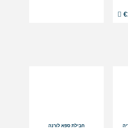
€
יה
חבילת ספא לורנה