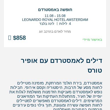
חופשה באמסטרדם
בין
11.08
-
15.08
התאריכים,
LEONARDO ROYAL HOTEL AMSTERDAM
4 לילות
לינה בלבד
מחיר לאדם בהרכב
זוג
$
858
באישור מיידי
דילים לאמסטרדם עם אופיר
טורס
אמסטרדם, בירת הולנד המרתקת, מזמינה מטיילים
לחוות מסע של תרבות, היסטוריה וקסם אירופי. חבילות
נופש לאמסטרדם מעניקות הזדמנות מושלמת לגלות את
יופייה של העיר, מהתעלות העתיקות ועד המוזיאונים
המרשימים. דילים לאמסטרדם מאפשרים למטיילים
לחוות חופשה עשירה ומגוונת, תוך גילוי נופים עירוניים
מרתקים במחירים משתלמים.