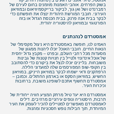
אמסטל, טיולי אופניים רגועים בין טחנות רוח וביקור
בשוק הפרחים. אוהבי האמנות מוזמנים בחום לעירם של
רמברנדט ושל ואן גוך, לביקור ברייקסמיוזיאום ובמוזיאון
העירוני. חובבי המורשת היהודית ינצלו את חופשתם כדי
לבקר בבית אנה פרנק, בבית הכנסת הגדול או בזה
הפורטוגזי ובמוזיאון להיסטוריה יהודית.
אמסטרדם לנהנתנים
האמינו לנו, חופשה באמסטרדם היא ניצול מקסימלי של
הנאות החיים. חובבי האוכל יוכלו ליהנות ממגוון של
מסעדות מכל רחבי העולם, ובפרט – מקבץ גדול יחסית
של אוכל אינדונזי ולטייל בין חנויות קטנות של גבינות
משובחות. בליינים יוכלו לנצל את ביקורם כדי להסתובב
בין הקופי-שופ המפורסמים שלה למועדוני הלילה.
הרפתקנים ודאי ישמחו לבקר במוזיאון הייניקן, במוזיאון
החשיש, במוזיאון הסקס או בארמון החתולים. וכמובן –
אמסטרדם תחשוף אתכם לשופינג משובח, ברחובות
וכיכרות העיר.
אמסטרדם היא יעד טיול מרתק המציע חוויה ייחודית של
תרבות, היסטוריה ונופים עירוניים מרהיבים. דילים
לאמסטרדם מאפשרים למטיילים להכיר לעומק את העיר
המיוחדת, תוך חבילות נופש חסכוניות ומהנות.