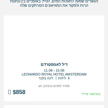
הגשרים שמעל לתעלות המים, לטייל באופניים בין טחנות
הרוח ולפקוד את המוזיאונים המרתקים שלה
דיל לאמסטרדם
בין
11.08
-
15.08
התאריכים,
LEONARDO ROYAL HOTEL AMSTERDAM
4 לילות
לינה בלבד
מחיר לאדם בהרכב
זוג
$
858
באישור מיידי