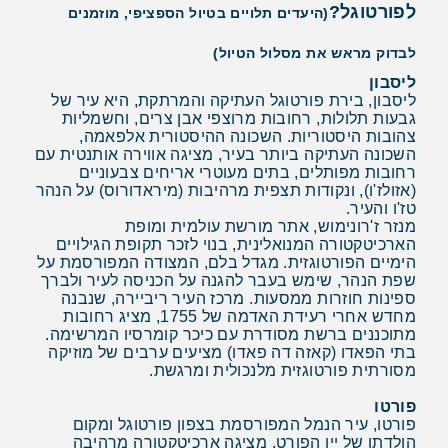
לפורטוגל?
(היעדים תלויים בטיול הספציפי, מוזמנים
לבדוק מראש את מסלול הטיול)
ליסבון
ליסבון, בירת פורטוגל העתיקה והמרתקת, היא עיר של
גבעות תלולות, רחובות מרוצפי אבן צרים, וחשמליות
צהובות היסטוריות. השכונה ההיסטורית אלפאמה,
השכונה העתיקה ביותר בעיר, מציגה אווירה אותנטית עם
רחובות מפותלים, בתים מעוטרי אריחים צבעוניים
(אזולז'ו), ונקודות תצפית מרהיבות (מיראדורוס) על הנהר
טז'ו והעיר.
מנזר ז'רונימוש, אתר מורשת עולמית ומופת
הארכיטקטורה המנואלינית, בנוי לזכר תקופת הגילויים
הימיים הפורטוגזית. מגדל בלם, המצודה המפורסמת על
שפת הנהר, שימש בעבר להגנה על הכניסה לעיר ולברך
ספינות חוזרות ממסעות. מרכז העיר ריביירה, שנבנה
מחדש אחרי רעידת האדמה של 1755, מציג רחובות
מתוכננים ברשת מסודרת עם כיכר קומרסיו המרשימה.
בתי הפאדו (קאזה דה פאדו) מציעים ערבים של מוזיקה
מסורתית פורטוגזית מלנכולית ומרגשת.
פורטו
פורטו, עיר הנמל המפורסמת בצפון פורטוגל ומקום
הולדתו של יין הפורט, מציגה ארכיטקטורה מרהיבה