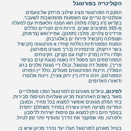
הקולינריה בפורטוגל
המטבח הפורטוגזי מציג שילוב מרתק של טעמים
אטלנטיים טריים עם השפעות מהמושבות לשעבר.
בקליאו (דג בקלה מלוח) הוא המנה הלאומית עם למעלה
מ-365 מתכונים שונים. פירות הים הטריים כוללים
סרדינים צלויים, פולבו (תמנון), אמייז'ואש (צדפות),
וקטפלנה (תבשיל פירות ים באלגרבה).
המנות המסורתיות כוללות קוזידו א פורטוגזה (תבשיל
בשר וירקות), פרנסזיניה (כריך מוגרט מפורטו),
וקלדו ורדה (מרק ירקות עם נקניק). הקינוחים
המפורסמים הם פסטל דה נאטה (עוגת קרם בציפוי
פריך), פסטל דה טנטוגל, ובולו רֶיי (עוגת מלכים בחג
המולד). היינות הפורטוגזים מעולים, כולל יין הפורט
המפורסם, וינהו ורדה (יין ירוק צעיר), ויינות אלנטז'ו
ודואורו האדומים.
לסיכום,
טיולים מאורגנים לפורטוגל הפכו פופולריים
מאוד בשנים האחרונות מכיוון שעלויות הטיסות סבירות,
בתי המלון מגוונים ואפשר למצוא בכל מחיר, וכמובן
המדינה מציעה חוויה עשירה במחיר משתלם יחסית.
בנוסף היום ניתן למצוא גם טיסות ישירות לליסבון
ולפורטו, מה שמקצר את הדרך ומוסיף יותר זמן לטיול.
בטיול מאורגן לפורטוגל תגלו יעד נהדר מכיוון שיש בו