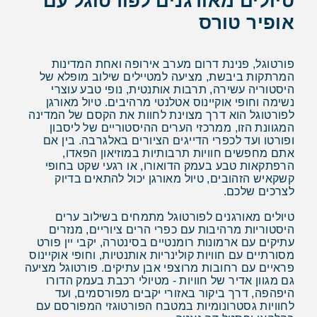
טיולים מאורגנים לפורטוגל עם
אופיר טורס
פורטוגל, פנינת דרום מערב אירופה ואחת המדינות
המרתקות ביבשת, מציעה למטיילים שילוב מופלא של
היסטוריה עשירה, תרבות אותנטית, נופי טבע עוצרי
נשימה וחופי אוקיינוס אטלנטי מרהיבים. טיול מאורגן
לפורטוגל הוא דרך מצוינת לחוות את הקסם של המדינה
המגוונת הזו, ממרכזי הערים ההיסטוריים של ליסבון
ופורטו ועד לכפרי הדייגים הציורים באלגרבה. בין אם
אתם מחפשים חוויות תרבותיות במוזיאון הפאדו,
הרפתקאות טבע בעמק הדואורו, או רגעי שקט בחופי
קשקאיש הזהובים, טיול מאורגן יכול להתאים בדיוק
לצרכים שלכם.
טיולים מאורגנים לפורטוגל מתמחים בשילוב ערים
היסטוריות מרהיבות עם כפרי הרים ציוריים, מנזרים
עתיקים עם ארמונות רומנטיים בסינטרה, יקבי יין פורט
מסורתיים עם חוויות קולינריות אותנטיות, וחופי אוקיינוס
פראיים עם רחובות מרוצפי אבן עתיקים. פורטוגל מציעה
גם מגוון אדיר של חוויות - מטיולי רכבת בעמק הדורו
היפהפה, דרך ביקור באזורי יקבים מפורסמים, ועד
לחוויות גסטרונומיות במטבח הפורטוגזי המפורסם עם