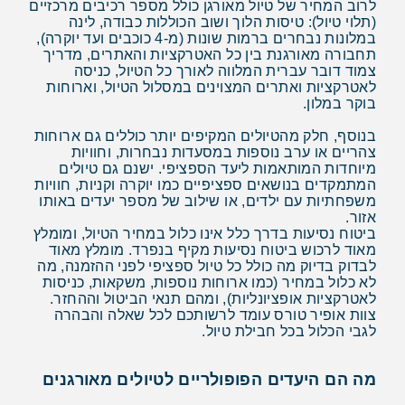
לרוב המחיר של טיול מאורגן כולל מספר רכיבים מרכזיים
(תלוי טיול): טיסות הלוך ושוב הכוללות כבודה, לינה
במלונות נבחרים ברמות שונות (מ-4 כוכבים ועד יוקרה),
תחבורה מאורגנת בין כל האטרקציות והאתרים, מדריך
צמוד דובר עברית המלווה לאורך כל הטיול, כניסה
לאטרקציות ואתרים המצוינים במסלול הטיול, וארוחות
בוקר במלון.
בנוסף, חלק מהטיולים המקיפים יותר כוללים גם ארוחות
צהריים או ערב נוספות במסעדות נבחרות, וחוויות
מיוחדות המותאמות ליעד הספציפי. ישנם גם טיולים
המתמקדים בנושאים ספציפיים כמו יוקרה וקניות, חוויות
משפחתיות עם ילדים, או שילוב של מספר יעדים באותו
אזור.
ביטוח נסיעות בדרך כלל אינו כלול במחיר הטיול, ומומלץ
מאוד לרכוש ביטוח נסיעות מקיף בנפרד. מומלץ מאוד
לבדוק בדיוק מה כולל כל טיול ספציפי לפני ההזמנה, מה
לא כלול במחיר (כמו ארוחות נוספות, משקאות, כניסות
לאטרקציות אופציונליות), ומהם תנאי הביטול וההחזר.
צוות אופיר טורס עומד לרשותכם לכל שאלה והבהרה
לגבי הכלול בכל חבילת טיול.
מה הם היעדים הפופולריים לטיולים מאורגנים