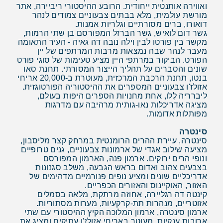
ואווירה אותנטית ייחודית. הרובע ההיסטורי ריביירה, אתר
מורשת עולמית, מלא בבתים צבעוניים צמודים לנהר
דואורו, ברים מסורתיים וגלריות אמנות.
גשר דום לואיש, גשר הברזל המפורסם בן שתי הרמות,
מקשר בין פורטו לבין וילה נובה דה גאיה - העיר התאומה
מעבר לנהר שבה נמצאות מרבות המרתפים של יין
הפורט. הביקור במרתפי היין מציע טעימות של סוגי פורט
שונים והסברים על תהליך הייצור המסורתי. תחנת סאו
בנטו, תחנת הרכבת המרכזית, מעוטרת ב-20,000 אריחי
אזולז'ו צבעוניים המספרים את ההיסטוריה הפורטוגזית.
ליברריה לֶלו, אחת מחנויות הספרים היפות בעולם,
מציגה אדריכלות נאו-גותית מרהיבה עם מדרגות
מפותלות אדומות.
סינטרה
סינטרה, עיירת ההרים הרומנטית במרחק קצר מליסבון,
מציעה שילוב אגדי של ארמונות צבעוניים, גנים טרופיים
ונופי הרים ירוקים. ארמון פנה, הארמון המפורסם
בצבעים צהוב ואדום בראש הגבעה, משלב סגנונות
אדריכליים שונים ומציע נופים פנורמיים מדהימים של
האזור, האוקיינוס והאזורים הכפריים.
קינטה דה רגליירה, אחוזה מרתקת, מלאה בסמלים
אזוטריים, מנהרות תת-קרקעיות, מערות מסתוריות.
ארמון סינטרה, ארמון המלוכה הקיץ ההיסטורי עם שתי
ארובות ענקיות, מעוטר באריחי אזולז'ו עתיקים ומציג את