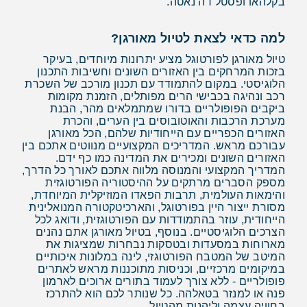
בקלהאו ופסטל דה נאטה.
למה כדאי לצאת לטיול מאורגן?
טיול מאורגן לפורטוגל מציע יתרונות מיוחדים, בעיקר
בזכות המרחקים בין האזורים השונים וחשיבות התכנון
הלוגיסטי. במקום להתמודד עם תכנון מורכב של השכרת
רכב ונהיגה בכבישי הרים מפותלים, הזמנת מקומות
ביקבים הפופולריים בדורו שמתמלאים מהר, הבנת
מערכת הרכבות והאוטובוסים בין הערים, והכרת
האזורים הכפריים עם הייחודיות שלהם, הכל מאורגן
עבורכם מראש. המדריכים המקצועיים מנווטים אתכם בין
האזורים השונים ומכירים את המדינה כמו כף ידם.
המדריך המקצועי והמנוסה מלווה אתכם לאורך כל הדרך,
מספק הסברים מרתקים על ההיסטוריה הפורטוגזית
והימאות העולמית, תרבות הפאדו המוזיקלית המיוחדת,
מסורת ייצור היין בפורטוגל, והארכיטקטורה המנואלינית
הייחודית, עוזר בהתמודדות עם הפורטוגזית, ודואג לכל
הצרכים הלוגיסטיים. בנוסף, בטיול מאורגן אתם נהנים
מארוחות במסעדות ובטסקות נבחרות שמציגות את
המיטב של המטבח הפורטוגזי, לינה במלונות איכותיים
במיקומים מרכזיים, וכניסות מתוכננות מראש לאתרים
פופולריים - ללא צורך לעמוד בתורים ארוכים לארמון
פנה או למנזר בטאלהה. כל שנותר לכם הוא להתרכז
בחוויה עצמה וליהנות מהטיול.