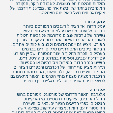
תולדות המלכות הפורטוגזית. קאבו דה רוקה, הנקודה
המערבית ביותר של יבשת אירופה, מציע נוף דרמטי של
צוקים גבוהים מעל האוקיינוס האטלנטי.
עמק הדורו
עמק הדורו, אזור גידול הענבים המפורסם ביותר
בפורטוגל ואתר מורשת עולמית, מציג נופים עוצרי
נשימה של טרסות ענבים מדורגות על גבעות תלולות
לאורך נהר הדורו. האזור המפורסם בעיקר בייצור יין
הפורט, מציע גם יינות אדומים ולבנים איכותיים אחרים.
הביקור ביקבים המסורתיים כולל סיורים בכרמים
העתיקים, הכרת תהליך הייצור המסורתי של יין הפורט
עם דריכת ענבים, וטעימות במרתפים ההיסטוריים.
השייט בנהר הדורו בסירות מסורתיות או בספינות
תיירות מציע נוף ייחודי של הכרמים והכפרים הציוריים
מהמים. העיירה פיניאו, בלב האזור, מפורסמת בתחנת
הרכבת המציגה סצנות מחיי הכרמים. האזור מתאים גם
לטיולי רכיבת אופניים וטיולים רגליים בין הכפרים.
אלגרבה
אלגרבה, האזור הדרומי של פורטוגל, מפורסם בחופי
החול הזהובים, הצוקים הדרמטיים, מי האוקיינוס
הצלולים וכפרי הדייגים הציוריים. לאגוס, העיירה
ההיסטורית עם חומות מצודה עתיקות, מציעה גישה
לחופי פראיה דונה אנה ופראיה דו קמילו המרהיבים עם