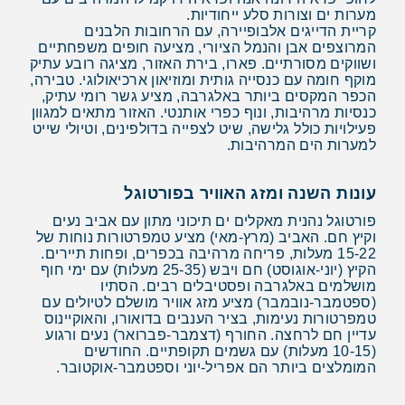
מערות ים וצורות סלע ייחודיות.
קריית הדייגים אלבופיירה, עם הרחובות הלבנים
המרוצפים אבן והנמל הציורי, מציעה חופים משפחתיים
ושווקים מסורתיים. פארו, בירת האזור, מציגה רובע עתיק
מוקף חומה עם כנסייה גותית ומוזיאון ארכיאולוגי. טבירה,
הכפר המקסים ביותר באלגרבה, מציע גשר רומי עתיק,
כנסיות מרהיבות, ונוף כפרי אותנטי. האזור מתאים למגוון
פעילויות כולל גלישה, שיט לצפייה בדולפינים, וטיולי שייט
למערות הים המרהיבות.
עונות השנה ומזג האוויר בפורטוגל
פורטוגל נהנית מאקלים ים תיכוני מתון עם אביב נעים
וקיץ חם. האביב (מרץ-מאי) מציע טמפרטורות נוחות של
15-22 מעלות, פריחה מרהיבה בכפרים, ופחות תיירים.
הקיץ (יוני-אוגוסט) חם ויבש (25-35 מעלות) עם ימי חוף
מושלמים באלגרבה ופסטיבלים רבים. הסתיו
(ספטמבר-נובמבר) מציע מזג אוויר מושלם לטיולים עם
טמפרטורות נעימות, בציר הענבים בדואורו, והאוקיינוס
עדיין חם לרחצה. החורף (דצמבר-פברואר) נעים ורגוע
(10-15 מעלות) עם גשמים תקופתיים. החודשים
המומלצים ביותר הם אפריל-יוני וספטמבר-אוקטובר.