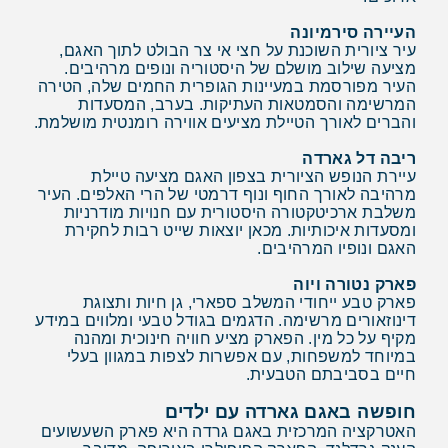
העיירה סירמיונה
עיר ציורית השוכנת על חצי אי צר הבולט לתוך האגם,
מציעה שילוב מושלם של היסטוריה ונופים מרהיבים.
העיר מפורסמת במעיינות הגופרית החמים שלה, הטירה
המרשימה והסמטאות העתיקות. בערב, המסעדות
והברים לאורך הטיילת מציעים אווירה רומנטית מושלמת.
ריבה דל גארדה
עיירת הנופש הציורית בצפון האגם מציעה טיילת
מרהיבה לאורך החוף ונוף דרמטי של הרי האלפים. העיר
משלבת ארכיטקטורה היסטורית עם חנויות מודרניות
ומסעדות איכותיות. מכאן יוצאות שייט רבות לחקירת
האגם ונופיו המרהיבים.
פארק נטורה ויוה
פארק טבע ייחודי המשלב ספארי, גן חיות ותצוגת
דינוזאורים מרשימה. הדגמים בגודל טבעי ומלווים במידע
מקיף על כל מין. הפארק מציע חוויה חינוכית ומהנה
במיוחד למשפחות, עם אפשרות לצפות במגוון בעלי
חיים בסביבתם הטבעית.
חופשה באגם גארדה עם ילדים
האטרקציה המרכזית באגם גרדה היא פארק השעשועים