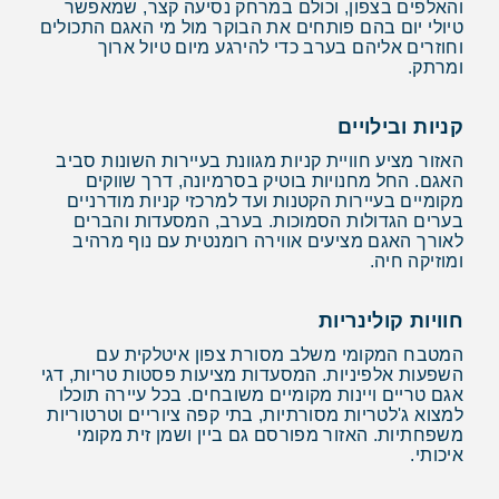
והאלפים בצפון, וכולם במרחק נסיעה קצר, שמאפשר
טיולי יום בהם פותחים את הבוקר מול מי האגם התכולים
וחוזרים אליהם בערב כדי להירגע מיום טיול ארוך
ומרתק.
קניות ובילויים
האזור מציע חוויית קניות מגוונת בעיירות השונות סביב
האגם. החל מחנויות בוטיק בסרמיונה, דרך שווקים
מקומיים בעיירות הקטנות ועד למרכזי קניות מודרניים
בערים הגדולות הסמוכות. בערב, המסעדות והברים
לאורך האגם מציעים אווירה רומנטית עם נוף מרהיב
ומוזיקה חיה.
חוויות קולינריות
המטבח המקומי משלב מסורת צפון איטלקית עם
השפעות אלפיניות. המסעדות מציעות פסטות טריות, דגי
אגם טריים ויינות מקומיים משובחים. בכל עיירה תוכלו
למצוא ג'לטריות מסורתיות, בתי קפה ציוריים וטרטוריות
משפחתיות. האזור מפורסם גם ביין ושמן זית מקומי
איכותי.