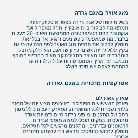
מזג אוויר באגם גרדה
בשל מיקומו של אגם גרדה בצפון איטליה,העונה
המתאימה לביקור בו היא בקיץ, החל מאפריל ועד
אוקטובר בהם הטמפרטורה הממוצעת היא כ- 20 מעלות
בלבד, מה שמאפשר נופש נעים ורגוע. אך בכל זאת
מומלץ לבדוק את תחזית מזג האוויר לפני הנסיעה כי גם
בקיץ עלול להיות גשום. כייוון שהאגם הוא חלק מחבל
לומברדיה מזג האוויר בסביבה קר מאוד בחודשי החורף-
נובמבר עד מרץ, הטמפרטורות עלולות לרדת עד
למתחת לאפס ויש סיכוי לשלג.
אטרקציות מרכזיות באגם גארדה
פארק גארדלנד
פארק השעשועים הפופולרי באירופה מציע יום של הנאה
בלתי נשכחת לכל המשפחה. הפארק העצום כולל מגוון
רחב של מתקנים, מופעי בידור חיים ודמויות אגדה
מתהלכות. במקום תוכלו למצוא מופעי אבירים,
להטוטנים ובדרנים, ומתקנים מרגשים לכל הגילאים.
מומלץ לרכוש כרטיסים מראש כדי להימנע מתורים
ארוכים.