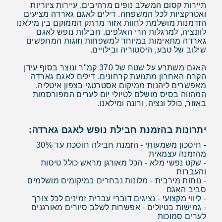
תיירות קסום המשלב נופים מרהיבים, עיירות ציוריות
ואטרקציות לכל המשפחה. דילים לאגם גארדה מציעים
הזדמנות מושלמת לחוות אזור מרתק הממוקם בין מילאנו
לוונציה, למרגלות הרי האלפים. חבילות נופש לאגם
גארדה מתאימות במיוחד למשפחות וזוגות המחפשים
שילוב של טבע, היסטוריה ובילויים.
האגם משתרע על שטח של 370 קמ"ר ונוצר בסוף עידן
הקרח האחרון מתנועת קרחונים. דילים לאגם גארדה
מאפשרים ליהנות ממיקום אסטרטגי בצפון איטליה,
המהווה בסיס מושלם לטיולי יום לערים המפורסמות
באזור, כולל ונציה, ורונה ומילאנו.
יתרונות בהזמנת חבילת נופש לאגם גארדה:
- חיסכון משמעותי - הזמנת חבילה חוסכת עד 30%
מהזמנה עצמאית
- שקט נפשי מלא - הכל מאורגן מראש כולל טיסות
והעברות
- נוחות מירבית - מלונות נבחרים במיקומים מושלמים
סביב האגם
- ליווי מקצועי - נציגים דוברי עברית זמינים לכל צורך
- גמישות בטיולים - אפשרות לשלב סיורים מאורגנים
לערים סמוכות