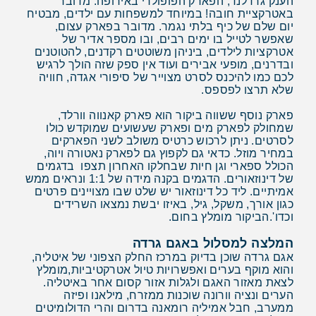
הענק גרדלנד, הפארק הפופולרי באירופה. מדובר
באטרקציית חובה! במיוחד למשפחות עם ילדים, מבטיח
יום שלם של כיף בלתי נגמר. מדובר בפארק עצום,
שאפשר לטייל בו ימים רבים, ובו מספר אדיר של
אטרקציות לילדים, ביניהן משוטטים רקדנים, להטוטנים
ובדרנים, מופעי אבירים ועוד אין ספק שזה הולך לרגיש
לכם כמו להיכנס לסרט מצוייר של סיפורי אגדה, חוויה
שלא תרצו לפספס.
פארק נוסף ששווה ביקור הוא פארק קאנווה וורלד,
שמחולק לפארק מים ופארק שעשועים שמוקדש כולו
לסרטים. ניתן לרכוש כרטיס משולב לשני הפארקים
במחיר מוזל. כדאי גם לקפוץ גם לפארק נאטורה ויוה,
הכולל ספארי וגן חיות שבחלקו האחרון תצפו בדגמים
של דינוזאורים. הדגמים בקנה מידה של 1:1 ונראים ממש
אמיתיים. ליד כל דינוזאור יש שלט שבו מצויינים פרטים
כגון אורך, משקל, גיל, באיזו יבשת נמצאו השרידים
וכדו'.הביקור מומלץ בחום.
המלצה למסלול באגם גרדה
אגם גרדה שוכן בדיוק במרכז החלק הצפוני של איטליה,
והוא מוקף בערים ואפשרויות טיול אטרקטיביות,מומלץ
לצאת מאזור האגם ולגלות אזור קסום אחר באיטליה.
הערים ונציה וורונה שוכנות ממזרח, מילאנו ופיזה
ממערב, חבל אמיליה רומאנה בדרום והרי הדולומיטים