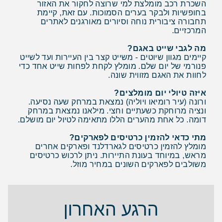
השכרת רכב מומלצת למי שרוצה לחקור את האזור
בחופשיות ולבקר בערים הסמוכות. עם זאת, קיימת
תחבורה ציבורית נוחה וסיורים מאורגנים לאתרים
המרכזיים.
מה לגבי שייט באגם?
קיימים מגוון שיוטים - משייט קצר בין העיירות ועד לשייט
פנורמי של יום שלם. מומלץ לקחת לפחות שייט אחד כדי
לחוות את האגם מזווית שונה.
איזה טיולי יום מומלצים?
ורונה (עיר רומיאו ויוליה) נמצאת במרחק שעה נסיעה.
ונציה מרוחקת כשעתיים וחצי. מילאנו נמצאת במרחק
דומה. כל אחת מהערים הללו מתאימה לטיול יום מושלם.
מתי כדאי להזמין כרטיסים לפארקים?
מומלץ להזמין כרטיסים לגארדלנד ופארקים אחרים
מראש, במיוחד בעונת התיירות. ניתן לרכוש כרטיסים
משולבים לפארקים השונים במחיר מוזל.
הרגע האחרון