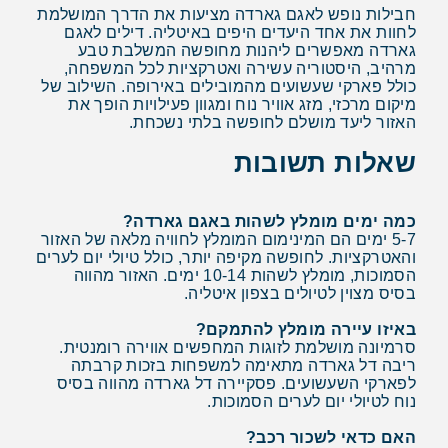
חבילות נופש לאגם גארדה מציעות את הדרך המושלמת
לחוות את אחד היעדים היפים באיטליה. דילים לאגם
גארדה מאפשרים ליהנות מחופשה המשלבת טבע
מרהיב, היסטוריה עשירה ואטרקציות לכל המשפחה,
כולל פארקי שעשועים מהמובילים באירופה. השילוב של
מיקום מרכזי, מזג אוויר נוח ומגוון פעילויות הופך את
האזור ליעד מושלם לחופשה בלתי נשכחת.
שאלות תשובות
כמה ימים מומלץ לשהות באגם גארדה?
5-7 ימים הם המינימום המומלץ לחוויה מלאה של האזור
והאטרקציות. לחופשה מקיפה יותר, כולל טיולי יום לערים
הסמוכות, מומלץ לשהות 10-14 ימים. האזור מהווה
בסיס מצוין לטיולים בצפון איטליה.
באיזו עיירה מומלץ להתמקם?
סרמיונה מושלמת לזוגות המחפשים אווירה רומנטית.
ריבה דל גארדה מתאימה למשפחות בזכות קרבתה
לפארקי השעשועים. פסקיירה דל גארדה מהווה בסיס
נוח לטיולי יום לערים הסמוכות.
האם כדאי לשכור רכב?