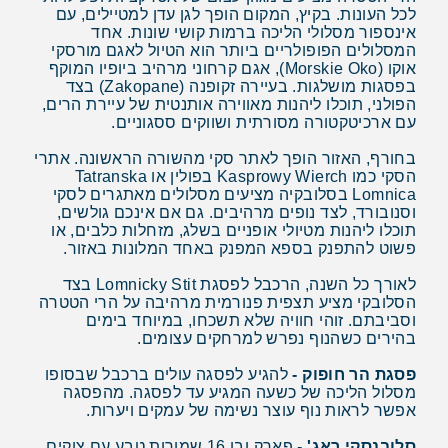
לכל העונות. בקיץ, המקום הופך לגן עדן למטיילים, עם
אינספור מסלולי הליכה ברמות קושי שונות. אחד
המסלולים הפופולריים ביותר הוא הטיול לאגם מורסקי
אוקו (Morskie Oko), אגם קרחוני מרהיב ביופיו המוקף
בפסגות מושלגות. בעיירה זקופנה (Zakopane) בצד
הפולני, תוכלו ליהנות מאווירה אותנטית של עיירת הרים,
עם ארכיטקטורה מסורתית ושווקים ססגוניים.
בחורף, האזור הופך לאתר סקי מהשורה הראשונה. אתרי
הסקי כמו Kasprowy Wierch בפולין או Tatranska
Lomnica בסלובקיה מציעים מסלולים מאתגרים לסקי
וסנובורד, לצד נופים מרהיבים. גם אם אינכם גולשים,
תוכלו ליהנות מטיולי אופניים בשלג, מזחלות כלבים, או
פשוט להתפנק בספא המפנק באחד המלונות באזור.
לאורך כל השנה, הרכבל לפסגת Lomnicky Stit בצד
הסלובקי מציע תצפית פנורמית מרהיבה על הרי הטטרה
וסביבתם. זוהי חוויה שלא תשכחו, במיוחד בימים
בהירים כשהנוף נפרש למרחקים עצומים.
פסגת הר חופוק -
להגיע לפסגה עולים ברכבל שבסופו
מסלול הליכה של כשעה המגיע עד לפסגה. מהפסגה
אפשר לראות נוף עוצר נשימה של עמקים ויערות.
סלובנסקי ראג'
- פארק ובו 16 שמורות טבע עם צוקים,