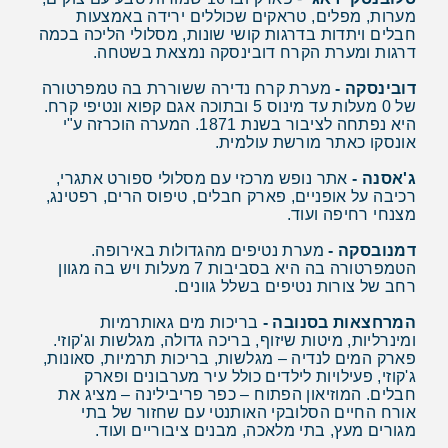
מערות, מפלים, טראקים שכוללים ירידה באמצעות
חבלים ויתדות בדרגות קושי שונות, מסלולי הליכה בכמה
דרגות ומערת הקרח דובינסקה נמצאת בשטחה.
דובינסקה -
מערת קרח נדירה ששוררת בה טמפרטורה
של 0 מעלות עד מינוס 5 ובתוכה אגם קפוא ונטיפי קרח.
היא נפתחה לציבור בשנת 1871. המערה הוכרזה ע"י
אונסקו כאתר מורשת עולמית.
ג'אסנה -
אתר נופש מרכזי עם מסלולי ספורט אתגרי,
רכיבה על אופניים, פארק חבלים, טיפוס הרים, רפטינג,
מצנחי רחיפה ועוד.
דמנובסקה -
מערת נטיפים מהגדולות באירופה.
הטמפרטורה בה היא בסביבות 7 מעלות ויש בה מגוון
רחב של צורות נטיפים בשלל גוונים.
המרחצאות בסנובה -
בריכות מים גאותרמיות
ומינרליות, מיטות שיזוף, בריכה גדולה, מגלשות וג'קוזי.
פארק המים לנדיה – מגלשות, בריכות תרמיות, סאונות,
ג'קוזי, פעילויות לילדים כולל עיר מערבונים ופארק
חבלים. המוזיאון הפתוח – כפר פריבילינה – מציג את
אורח החיים הסלובקי האותנטי עם שחזור של בתי
מגורים מעץ, בתי מלאכה, מבנים ציבוריים ועוד.