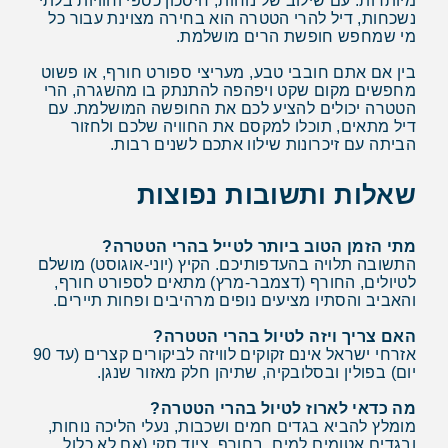
מיותרות. עם שילוב של נוחות, חיסכון כספי וחוויות בלתי
נשכחות, דיל להרי הטטרה הוא בחירה מצוינת עבור כל
מי שמחפש חופשת הרים מושלמת.
בין אם אתם חובבי טבע, מעריצי ספורט חורף, או פשוט
מחפשים מקום שקט ויפהפה להתנתק בו מהשגרה, הרי
הטטרה יכולים להציע לכם את החופשה המושלמת. עם
דיל מתאים, תוכלו למקסם את החוויה שלכם ולחזור
הביתה עם זיכרונות שילוו אתכם לשנים רבות.
שאלות ותשובות נפוצות
מתי הזמן הטוב ביותר לטייל בהרי הטטרה?
התשובה תלויה בהעדפותיכם. הקיץ (יוני-אוגוסט) מושלם
לטיולים, החורף (דצמבר-מרץ) מתאים לספורט חורף,
והאביב והסתיו מציעים נופים מרהיבים ופחות תיירים.
האם צריך ויזה לטיול בהרי הטטרה?
אזרחי ישראל אינם זקוקים לוויזה לביקורים קצרים (עד 90
יום) בפולין ובסלובקיה, שתיהן חלק מאזור שנגן.
מה כדאי לארוז לטיול בהרי הטטרה?
מומלץ להביא בגדים חמים ושכבות, נעלי הליכה נוחות,
ובגדים אטומים למים. בחורף, ציוד סקי (אם לא כלול