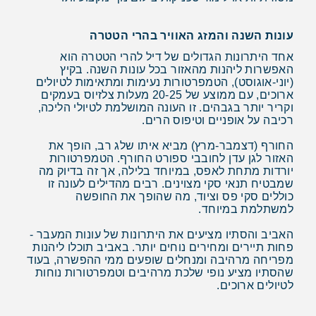
עונות השנה והמזג האוויר בהרי הטטרה
אחד היתרונות הגדולים של דיל להרי הטטרה הוא
האפשרות ליהנות מהאזור בכל עונות השנה. בקיץ
(יוני-אוגוסט), הטמפרטורות נעימות ומתאימות לטיולים
ארוכים, עם ממוצע של 20-25 מעלות צלזיוס בעמקים
וקריר יותר בגבהים. זו העונה המושלמת לטיולי הליכה,
רכיבה על אופניים וטיפוס הרים.
החורף (דצמבר-מרץ) מביא איתו שלג רב, הופך את
האזור לגן עדן לחובבי ספורט החורף. הטמפרטורות
יורדות מתחת לאפס, במיוחד בלילה, אך זה בדיוק מה
שמבטיח תנאי סקי מצוינים. רבים מהדילים לעונה זו
כוללים סקי פס וציוד, מה שהופך את החופשה
למשתלמת במיוחד.
האביב והסתיו מציעים את היתרונות של עונות המעבר -
פחות תיירים ומחירים נוחים יותר. באביב תוכלו ליהנות
מפריחה מרהיבה ומנחלים שופעים ממי ההפשרה, בעוד
שהסתיו מציע נופי שלכת מרהיבים וטמפרטורות נוחות
לטיולים ארוכים.