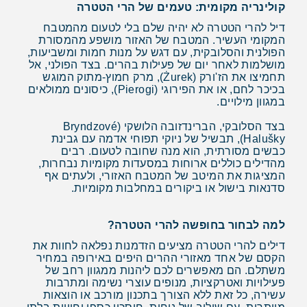
קולינריה מקומית: טעמים של הרי הטטרה
דיל להרי הטטרה לא יהיה שלם בלי לטעום מהמטבח
המקומי העשיר. המטבח של האזור מושפע מהמסורת
הפולנית והסלובקית, עם דגש על מנות חמות ומשביעות,
מושלמות לאחר יום של פעילות בהרים. בצד הפולני, אל
תחמיצו את הז'ורק (Żurek), מרק חמוץ-מתוק המוגש
בכיכר לחם, או את הפירוגי (Pierogi), כיסונים ממולאים
במגוון מילויים.
בצד הסלובקי, הברינדזובה הלושקי (Bryndzové
Halušky), תבשיל של ניוקי תפוחי אדמה עם גבינת
כבשים מסורתית, הוא מנה שחובה לטעום. רבים
מהדילים כוללים ארוחות במסעדות מקומיות נבחרות,
המציגות את המיטב של המטבח האזורי, ולעתים אף
סדנאות בישול או ביקורים במחלבות מקומיות.
למה לבחור בחופשה להרי הטטרה?
דילים להרי הטטרה מציעים הזדמנות נפלאה לחוות את
הקסם של אחד מאזורי ההרים היפים באירופה במחיר
משתלם. הם מאפשרים לכם ליהנות ממגוון רחב של
פעילויות ואטרקציות, מנופים עוצרי נשימה ומתרבות
עשירה, כל זאת ללא הצורך בתכנון מורכב או הוצאות