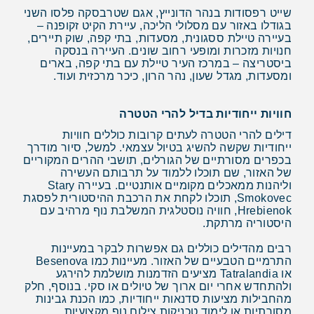
שייט רפסודות בנהר הדונייץ, אגם שטרבסקה פלסו השני
בגודלו באזור עם מסלולי הליכה, עיירת הקיט זקופנה –
בעיירה טיילת ססגונית, מסעדות, בתי קפה, שוק תיירים,
חנויות מזכרות ומופעי רחוב שונים. העיירה בנסקה
ביסטריצה – במרכז העיר טיילת עם בתי קפה, בארים
ומסעדות, מגדל שעון, נהר הרון, כיכר מרכזית ועוד.
חוויות ייחודיות בדיל להרי הטטרה
דילים להרי הטטרה לעתים קרובות כוללים חוויות
ייחודיות שקשה להשיג בטיול עצמאי. למשל, סיור מודרך
בכפרים מסורתיים של הגורלים, תושבי ההרים המקוריים
של האזור, שם תוכלו ללמוד על תרבותם העשירה
וליהנות ממאכלים מקומיים אותנטיים. בעיירה Stary
Smokovec, תוכלו לקחת את הרכבת ההיסטורית לפסגת
Hrebienok, חוויה נוסטלגית המשלבת נוף מרהיב עם
היסטוריה מרתקת.
רבים מהדילים כוללים גם אפשרות לבקר במעיינות
התרמיים הטבעיים של האזור. מעיינות כמו Besenova
או Tatralandia מציעים הזדמנות מושלמת להירגע
ולהתחדש אחרי יום ארוך של טיולים או סקי. בנוסף, חלק
מהחבילות מציעות סדנאות ייחודיות, כמו הכנת גבינות
מסורתיות או לימוד טכניקות צילום נוף מקצועיות.