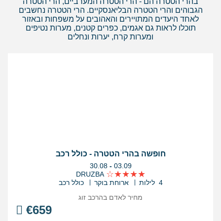
בהרי הטטרה הם - הרי הטטרה המערביים, הרי הטטרה
הגבוהים והרי הטטרה הבליאנסקיים. הרי הטטרה נחשבים
לאחד היעדים המתויירים והאהובים על משפחות ובאזור
תוכלו לראות גם אגמים, כפרים קטנים, מערות נטיפים
ומערות קרח, יערות ונחלים
חופשה בהרי הטטרה - כולל רכב
בין
30.08
-
03.09
התאריכים,
DRUZBA
4 לילות
ארוחת בוקר
כולל רכב
מחיר לאדם בהרכב
זוג
€
659