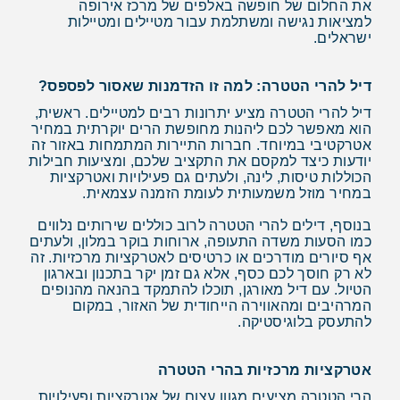
את החלום של חופשה באלפים של מרכז אירופה
למציאות נגישה ומשתלמת עבור מטיילים ומטיילות
ישראלים.
דיל להרי הטטרה: למה זו הזדמנות שאסור לפספס?
דיל להרי הטטרה מציע יתרונות רבים למטיילים. ראשית,
הוא מאפשר לכם ליהנות מחופשת הרים יוקרתית במחיר
אטרקטיבי במיוחד. חברות התיירות המתמחות באזור זה
יודעות כיצד למקסם את התקציב שלכם, ומציעות חבילות
הכוללות טיסות, לינה, ולעתים גם פעילויות ואטרקציות
במחיר מוזל משמעותית לעומת הזמנה עצמאית.
בנוסף, דילים להרי הטטרה לרוב כוללים שירותים נלווים
כמו הסעות משדה התעופה, ארוחות בוקר במלון, ולעתים
אף סיורים מודרכים או כרטיסים לאטרקציות מרכזיות. זה
לא רק חוסך לכם כסף, אלא גם זמן יקר בתכנון ובארגון
הטיול. עם דיל מאורגן, תוכלו להתמקד בהנאה מהנופים
המרהיבים ומהאווירה הייחודית של האזור, במקום
להתעסק בלוגיסטיקה.
אטרקציות מרכזיות בהרי הטטרה
הרי הטטרה מציעים מגוון עצום של אטרקציות ופעילויות