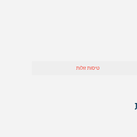
חו"ל
 אופיר טורס
אה
טיסות זולות