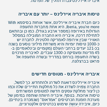
איבריה איירלינס עברה תהליך של הפרטה.
טיסות איבריה איירלינס – יותר עם איבריה
כיום חברת איבריה איירלינס, אשר אוחזת בסיסמא With
Iberia, you're more, היא אחת מחברות התעופה
הגדולות באירופה (מספר ארבע בגודל). כמו כן ובהתאם
לתחילת דרכה, איבריה היא החברה המובילה במסלול
האווירי שבין אירופה לאמריקה הלטינית. לחברה יש
כ-1000 טיסות יומיות והיא משרתת מיליוני נוסעים בשנה
בכ-121 יעדים ברחבי העולם (מקומיים ובינלאומיים) ב-
45 מדינות ומעסיקה כ-1300 עובדים. לאיבריה מרכזים
בשדה התעופה בורחס במדריד ובשדה התעופה אל
פראט בברצלונה.
איבריה איירלינס - מטוסים חדישים
איבריה איירלינס דואגת לשדרג ולהתחדש. כך למשל,
החברה צפויה לשדרג את כל מחלקות התיירים שלה וכמו
כן ליצור מחלקת עסקים חדשה למטוסים המשרתים
טיסות ארוכות. בנוסף, איבריה היוותה שותפה במימון של
מערכת הזמנת הכרטיסים "אמדאוס" (שנמכרה בינתיים).
כיום, איבירה עושה שימוש בכרטיסים אלקטרוניים,