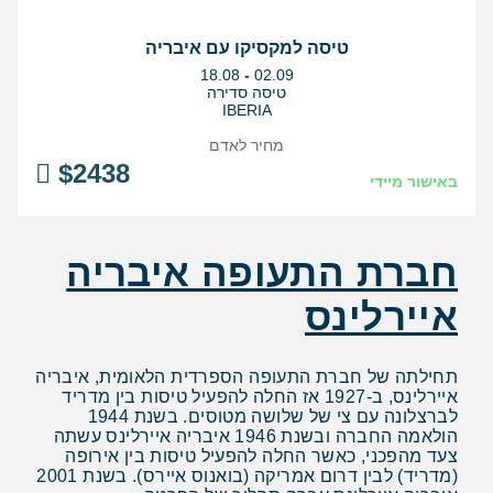
טיסה למקסיקו עם איבריה
בין
18.08
-
02.09
התאריכים,
טיסה סדירה
IBERIA
מחיר לאדם
$
2438
באישור מיידי
חברת התעופה איבריה
איירלינס
תחילתה של חברת התעופה הספרדית הלאומית, איבריה
איירלינס, ב-1927 אז החלה להפעיל טיסות בין מדריד
לברצלונה עם צי של שלושה מטוסים. בשנת 1944
הולאמה החברה ובשנת 1946 איבריה איירלינס עשתה
צעד מהפכני, כאשר החלה להפעיל טיסות בין אירופה
(מדריד) לבין דרום אמריקה (בואנוס איירס). בשנת 2001