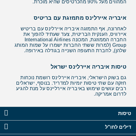
המהווים מעל 90% מהכרטיסים שהיא מוכרת.
איבריה איירלינס מתמזגת עם בריטיס
לאחרונה, אף התמזגה איבריה איירלינס עם בריטיש
איירוויס, הענקית הבריטית, צעד שעתיד להפוך את
החברה הממוזגת, המכונה International Airlines
Group (למרות ששתי החברות ישמרו על שמות המותג
שלהן), לחברת התעופה השנייה בגודלה באירופה.
טיסות איבריה איירלינס ישראל
גם בשוק הישראלי, איבריה איירלינס רושמת נוכחות
חזקה עם שתי טיסות יומיות למדריד. בנוסף, ישראלים
רבים עושים שימוש באיבריה איירליינס על מנת להגיע
לדרום אמריקה.
טיסות
דילים לחו"ל