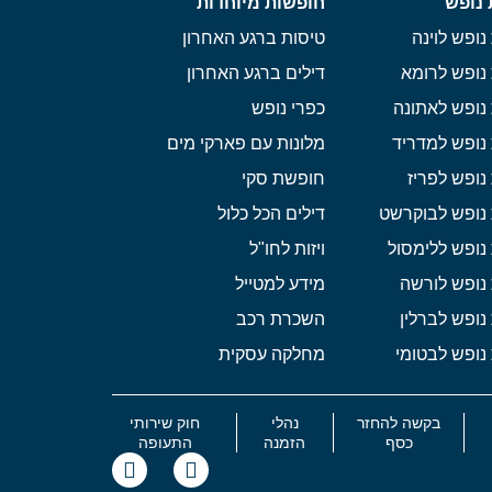
 נופש
חופשות מיוחדות
נופש לוינה
טיסות ברגע האחרון
נופש לרומא
דילים ברגע האחרון
נופש לאתונה
כפרי נופש
נופש למדריד
מלונות עם פארקי מים
נופש לפריז
חופשת סקי
 נופש לבוקרשט
דילים הכל כלול
נופש ללימסול
ויזות לחו"ל
נופש לורשה
מידע למטייל
נופש לברלין
השכרת רכב
נופש לבטומי
מחלקה עסקית
בקשה להחזר
נהלי
חוק שירותי
כסף
הזמנה
התעופה