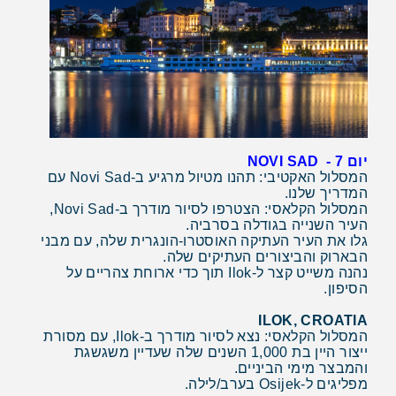
יום 7 - NOVI SAD
המסלול האקטיבי: תהנו מטיול מרגיע ב-Novi Sad עם
המדריך שלנו.
המסלול הקלאסי: הצטרפו לסיור מודרך ב-Novi Sad,
העיר השנייה בגודלה בסרביה.
גלו את העיר העתיקה האוסטרו-הונגרית שלה, עם מבני
הבארוק והביצורים העתיקים שלה.
נהנה משייט קצר ל-Ilok תוך כדי ארוחת צהריים על
הסיפון.
ILOK, CROATIA
המסלול הקלאסי: נצא לסיור מודרך ב-Ilok, עם מסורת
ייצור היין בת 1,000 השנים שלה שעדיין משגשגת
והמבצר מימי הביניים.
מפליגים ל-Osijek בערב/לילה.