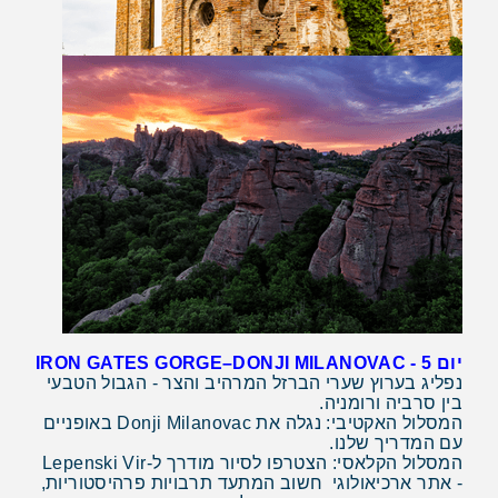
יום 5 - IRON GATES GORGE–DONJI MILANOVAC
נפליג בערוץ שערי הברזל המרהיב והצר - הגבול הטבעי
בין סרביה ורומניה.
המסלול האקטיבי: נגלה את Donji Milanovac באופניים
עם המדריך שלנו.
המסלול הקלאסי: הצטרפו לסיור מודרך ל-Lepenski Vir
- אתר ארכיאולוגי חשוב המתעד תרבויות פרהיסטוריות,