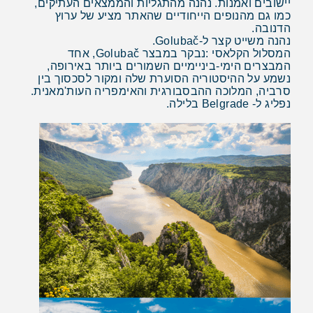
יישובים ואמנות. נהנה מהתגליות והממצאים העתיקים,
כמו גם מהנופים הייחודיים שהאתר מציע של ערוץ
הדנובה.
נהנה משייט קצר ל-Golubač.
המסלול הקלאסי :נבקר במבצר Golubač, אחד
המבצרים הימי-ביניימיים השמורים ביותר באירופה,
נשמע על ההיסטוריה הסוערת שלה ומקור לסכסוך בין
סרביה, המלוכה ההבסבורגית והאימפריה העות'מאנית.
נפליג ל- Belgrade בלילה.