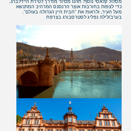
מסלול קלאסי נוסף: תהנו מסיור מודרך לטירת היידלברג,
כדי לצפות בחורבות אוצר הרנסנס המרהיב המתנשא
מעל העיר, ולראות את "חבית היין הגדולה בעולם".
בערב/לילה נפליג לסטרסבורג בצרפת