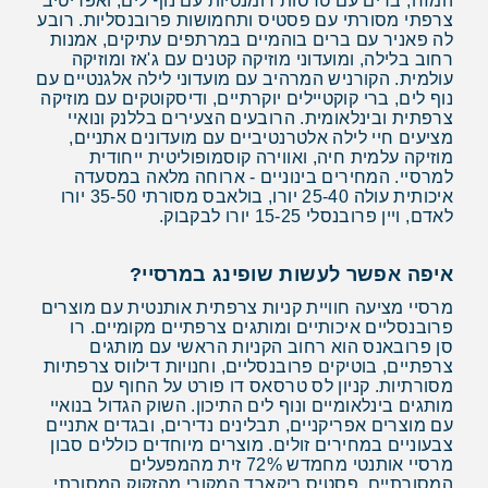
המזח, ברים עם טרסות רומנטיות עם נוף לים, ואפריטיב
צרפתי מסורתי עם פסטיס ותחמושות פרובנסליות. רובע
לה פאניר עם ברים בוהמיים במרתפים עתיקים, אמנות
רחוב בלילה, ומועדוני מוזיקה קטנים עם ג'אז ומוזיקה
עולמית. הקורניש המרהיב עם מועדוני לילה אלגנטיים עם
נוף לים, ברי קוקטיילים יוקרתיים, ודיסקוטקים עם מוזיקה
צרפתית ובינלאומית. הרובעים הצעירים בללנק ונואיי
מציעים חיי לילה אלטרנטיביים עם מועדונים אתניים,
מוזיקה עלמית חיה, ואווירה קוסמופוליטית ייחודית
למרסיי. המחירים בינוניים - ארוחה מלאה במסעדה
איכותית עולה 25-40 יורו, בולאבס מסורתי 35-50 יורו
לאדם, ויין פרובנסלי 15-25 יורו לבקבוק.
איפה אפשר לעשות שופינג במרסיי?
מרסיי מציעה חוויית קניות צרפתית אותנטית עם מוצרים
פרובנסליים איכותיים ומותגים צרפתיים מקומיים. רו
סן פרובאנס הוא רחוב הקניות הראשי עם מותגים
צרפתיים, בוטיקים פרובנסליים, וחנויות דילווס צרפתיות
מסורתיות. קניון לס טרסאס דו פורט על החוף עם
מותגים בינלאומיים ונוף לים התיכון. השוק הגדול בנואיי
עם מוצרים אפריקניים, תבלינים נדירים, ובגדים אתניים
צבעוניים במחירים זולים. מוצרים מיוחדים כוללים סבון
מרסיי אותנטי מחמדש 72% זית מהמפעלים
המסורתיים, פסטיס ריקארד המקורי מהזקוק המסורתי