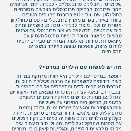
של מרסיי, תבלינים פרובנסליים - לבנדר, תימין וערפאים
מהרי פרובנס, קרמיקה פרובנסלית בצבעים מסורתיים
כחול ולוון, שמן זית AOP פרובנס מהזיתים הטובים
ביותר באזור, בגדים מארין פרובנסליים - פסים כחול לוון
מסורתיים ולבן, מוצרי לבנדר - סבונים, בושמים וחתיכי
בית ארומטיים, תכשיטים בעיצוב פרובנסלי עם אבנים
טבעיות מהאזור, ומזכרות ימיות מהנמל העתיק עם
מיניאטורות סירות ומקלעות. המחירים סבירים יחסית
לדרום צרפת, והאיכות גבוהה במיוחד במוצרים
המקומיים.
מה יש לעשות עם הילדים במרסיי?
חופשה במרסיי עם הילדים היא חוויה מרתקת במיוחד
בעיר ידידותית למשפחות עם הרבה פעילויות חינוכיות.
הצרפתים אוהבים ילדים ומתייחסים אליהם בחמימות
ובכבוד רב. באטרקציות המרכזיות מוצאים את האקווריום
הגדול עם מנהרת כרישים מרתקת ודגים ים תיכוניים
צבעוניים, מוזיאון הים התיכוני עם פעילויות
אינטראקטיביות ומגע עם יצורים ימיים, ובוסטן צומח
טרופיקליופ עם פלמינגו ורדוד וציפורים טרופיות נדירות.
בקלנקים הילדים נהנים משחייה במים הטורקיז הצלולים
עם מסכות שנורקלינג לילדים, מטיולי סירות עם דייגים
מקומיים לראיית דולפינים, ומגלישות קיאקים בין הצוקים