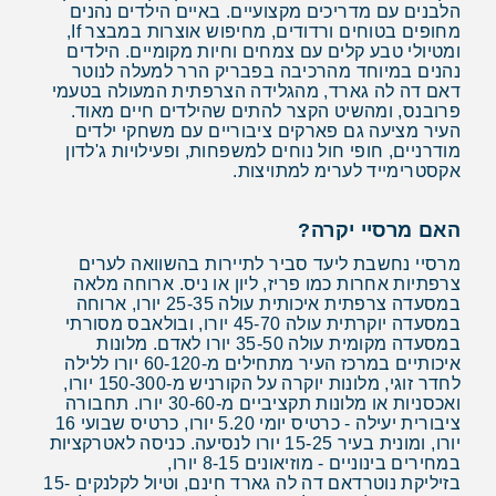
הלבנים עם מדריכים מקצועיים. באיים הילדים נהנים
מחופים בטוחים ורדודים, מחיפוש אוצרות במבצר If,
ומטיולי טבע קלים עם צמחים וחיות מקומיים. הילדים
נהנים במיוחד מהרכיבה בפבריק הרר למעלה לנוטר
דאם דה לה גארד, מהגלידה הצרפתית המעולה בטעמי
פרובנס, ומהשיט הקצר להתים שהילדים חיים מאוד.
העיר מציעה גם פארקים ציבוריים עם משחקי ילדים
מודרניים, חופי חול נוחים למשפחות, ופעילויות ג'לדון
אקסטרימייד לערימ למתויצות.
האם מרסיי יקרה?
מרסיי נחשבת ליעד סביר לתיירות בהשוואה לערים
צרפתיות אחרות כמו פריז, ליון או ניס. ארוחה מלאה
במסעדה צרפתית איכותית עולה 25-35 יורו, ארוחה
במסעדה יוקרתית עולה 45-70 יורו, ובולאבס מסורתי
במסעדה מקומית עולה 35-50 יורו לאדם. מלונות
איכותיים במרכז העיר מתחילים מ-60-120 יורו ללילה
לחדר זוגי, מלונות יוקרה על הקורניש מ-150-300 יורו,
ואכסניות או מלונות תקציביים מ-30-60 יורו. תחבורה
ציבורית יעילה - כרטיס יומי 5.20 יורו, כרטיס שבועי 16
יורו, ומונית בעיר 15-25 יורו לנסיעה. כניסה לאטרקציות
במחירים בינוניים - מוזיאונים 8-15 יורו,
בזיליקת נוטרדאם דה לה גארד חינם, וטיול לקלנקים 15-