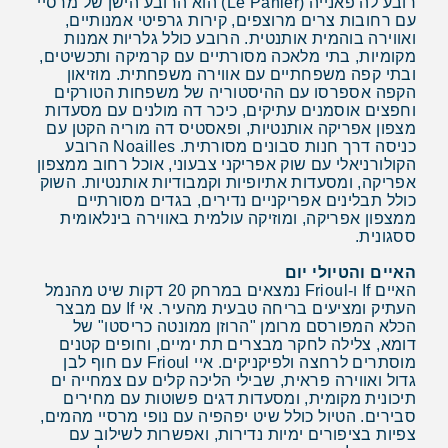
רובע לה פאנייה (Le Panier) הוא הרובע הישן של מרסיי
עם רחובות צרים מרוצפים, קירות גרפיטי אמנותיים,
ואווירה בוהמית אותנטית. הרובע כולל גלריות אמנות
מקומיות, בתי מלאכה מסורתיים עם קרמיקה ותכשיטים,
ובתי קפה משפחתיים עם אווירה משפחתית. מוזיאון
הקפה אספרסו עם ההיסטוריה של משפחות הטורקים
וחפצים אוסמנים עתיקים, כיכר דה מולנים עם מסעדות
מצפון אפריקה אותנטיות, ופאסטיס דה מוריה הקטן עם
כניסה דרך חנות סבונים מסורתית. Noailles הרובע
הקולורניאלי עם שוק אפריקני צבעוני, אוכל רחוב ממצפון
אפריקה, ומסעדות אתיופיות וקמבודיות אותנטיות. השוק
כולל תבלינים אפריקניים נדירים, בגדים מסורתיים
ממצפון אפריקה, ומוזיקה עולמית באווירה בינלאומית
ססגונית.
האיים והטיולי יום
האיים If ו-Frioul נמצאים במרחק 20 דקות שיט מהנמל
העתיק ומציעים בריחה טבעית מהעיר. אי If עם מבצר
הכלא המפורסם מרומן "הרוזן ממונטה כריסטו" של
דומא, צלילה לחקר מבצרים תת ימיים, וחופים קטנים
מוסתרים לרחצה ולפיקניקים. איי Frioul עם חוף לבן
גדול ואווירה פראית, שבילי הליכה קלים עם צמחייה ים
תיכונית מקומית, ומסעדות דגים פשוטות עם מחירים
סבירים. הטיול כולל שיט יפהפיה עם נופי מרסיי מהמים,
צפיות בציפורים ימיות נדירות, ואפשרות לשילוב עם