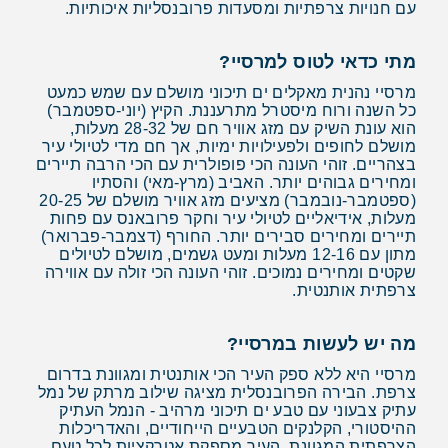
עם חנויות צרפתיות ומסעדות פרובנסליות איכותיות.
מתי כדאי לטוס למרסיי?
מרסיי נהנית מאקלים ים תיכוני מושלם עם שמש כמעט
כל השנה ורוח מיסטרל מתרעננת. הקיץ (יוני-ספטמבר)
הוא עונת השיק עם מזג אוויר חם של 28-32 מעלות,
מושלם לחופים ולפעילויות ימיות, אך חם מדי לטיולי עיר
בצהריים. זוהי העונה הכי פופולרית עם הכי הרבה תיירים
ומחירים גבוהים יותר. האביב (מרץ-מאי) והסתיו
(ספטמבר-נובמבר) מציעים מזג אוויר מושלם של 20-25
מעלות, אידיאליים לטיולי עיר וחקר פרובאנס עם פחות
תיירים ומחירים סבירים יותר. החורף (דצמבר-פברואר)
מתון עם 12-16 מעלות ומעט גשמים, מושלם לטיולים
שקטים ומחירים נמוכים. זוהי העונה הכי זולה עם אווירה
צרפתית אותנטית.
מה יש לעשות במרסיי?
מרסיי היא ללא ספק העיר הכי אותנטית ומגוונת בדרום
צרפת. הבירה הפרובנסלית מציגה שילוב מרתק של נמל
עתיק צבעוני עם טבע ים תיכוני מרהיב - הנמל העתיק
ההיסטורי, הקלנקים הטבעיים הייחודיים, והאדריכלות
הצרפתית המגוונת. העיר מספקת אטרקציות לכל טעם