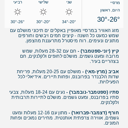
שני
שלישי
רביעי
מרסיי
היום, ראשון
26°-30°
26°-30°
20°-30°
20°-34°
מזג האוויר במרסיי מאופיין באקלים ים תיכוני מושלם עם
שמש כמעט כל השנה - קיצים חמים ויבשים וחורפים
מתונים ונעימים. רוח מיסטרל מתרעננת מהצפון.
קיץ (יוני-ספטמבר) -
חם עם 28-32 מעלות, שמש
מרובה ומעט גשמים. מושלם לחופים ולקלנקים, חם
בצהריים בעיר.
אביב (מרץ-מאי) -
מושלם עם 20-25 מעלות, פריחת
שדות הלבנדר בפרובנס, ופחות תיירים. אידיאלי לכל
הפעילויות.
סתיו (ספטמבר-נובמבר) -
נעים עם 18-24 מעלות, צבעי
סתיו בפרובנס, ומעט גשמים. מושלם לתיירות תרבותית
ולקלנקים.
חורף (דצמבר-פברואר) -
מתון עם 12-16 מעלות ומעט
גשמים, אווירה צרפתית אותנטית. מחירים נמוכים ופחות
המונים.