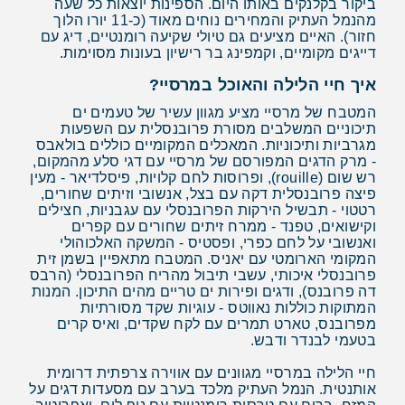
ביקור בקלנקים באותו היום. הספינות יוצאות כל שעה
מהנמל העתיק והמחירים נוחים מאוד (כ-11 יורו הלוך
חזור). האיים מציעים גם טיולי שקיעה רומנטיים, דיג עם
דייגים מקומיים, וקמפינג בר רישיון בעונות מסוימות.
איך חיי הלילה והאוכל במרסיי?
המטבח של מרסיי מציע מגוון עשיר של טעמים ים
תיכוניים המשלבים מסורת פרובנסלית עם השפעות
מגרביות ותיכוניות. המאכלים המקומיים כוללים בולאבס
- מרק הדגים המפורסם של מרסיי עם דגי סלע מהמקום,
רש שום (rouille), ופרוסות לחם קלויות, פיסלדיאר - מעין
פיצה פרובנסלית דקה עם בצל, אנשובי וזיתים שחורים,
רטטוי - תבשיל הירקות הפרובנסלי עם עגבניות, חצילים
וקישואים, טפנד - ממרח זיתים שחורים עם קפרים
ואנשובי על לחם כפרי, ופסטיס - המשקה האלכוהולי
המקומי הארומטי עם יאניס. המטבח מתאפיין בשמן זית
פרובנסלי איכותי, עשבי תיבול מהריח הפרובנסלי (הרבס
דה פרובנס), ודגים ופירות ים טריים מהים התיכון. המנות
המתוקות כוללות נאווטס - עוגיות שקד מסורתיות
מפרובנס, טארט תמרים עם לקח שקדים, ואיס קרים
בטעמי לבנדר ודבש.
חיי הלילה במרסיי מגוונים עם אווירה צרפתית דרומית
אותנטית. הנמל העתיק מלכד בערב עם מסעדות דגים על