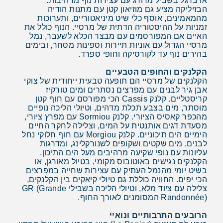
או ברגל בשביל מדורג עם עצירות נוף מרהיבות.
הבזיליקה מציע גם מוזיאון קטן עם מתנות הודיה
מהמאמינים, אוסף כלי שיט מיניאטוריים, ותערוכות
זמניות על ההיסטוריה הדתית של מרסיי. הנוף כולל את
האיים אם המפורסמים עם מבצר הכלא לשעבר, נמל
מרסיי הגדול עם אוניות תיירות וספינות מסחר, ובימים
בהירים נוף עד לקורסיקה וחופי ספרד.
הקלנקים והחופים הטבעיים
הקלנקים של מרסיי הם תופעה טבעית ייחודית של צוקי
אבן גיר לבנים עם מפרצים נסתרים ומים טורקיז
קריסטליים. קלנק Cassis הכי מפורסם עם חוף קטן
מוסתר, מים בצבע תכלת מדהים, וטיולי הליכה נופיים
מהכפר קאסיס הציורי. קלנק Sormiou עם מפרץ ציורי,
מסעדת דגים אותנטית על המים, וצלילה לחקר החיים
הימיים הים תיכוניים. קלנק Morgiou עם חוף חלוקי נחל
לבנים, מים שקטים ושקופים לשנורקלינג, ומדרגות
עליונות עם נופי שקיעה מרהיבים מעל הים התיכון.
הקלנקים נגישים באוטובוס מקומי, בטיול מאורגן, או
בשיט יומי מהנמל העתיק עם עצירות שחייה במפרצים
הכי יפים. החוויה כוללת גם טיולי קיאקים בין הקלנקים,
צלילה עם ציוד מלא, וטיולי הליכה בשבילי GR (Grande
Randonnée) המסומנים לאורך החוף.
הרובעים התרבותיים ונואיי