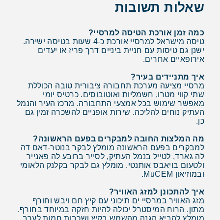
שאלות תשובות
כמה זמן אורכת הטיסה למרסיי?
טיסה מישראל למרסיי אורכת כ-4 שעות בטיסה ישירה.
ישנן גם טיסות עם חניית ביניים דרך פריז או יעדים
אירופאיים אחרים.
איך מתניידים בעיר?
מרסיי מציעה מערכת תחבורה ציבורית טובה הכוללת
שתי קווי מטרו, חשמליות ואוטובוסים. כרטיס יומי
מאפשר שימוש בכל אמצעי התחבורה. מרכז העיר והנמל
העתיק נוחים להליכה. שירות אופניים להשכרה זמין גם
כן.
מה המלצות החובה למבקרים בפעם הראשונה?
למבקרים בפעם הראשונה מומלץ לבקר בנוטר-דאם דה
לה גארד, לטייל בנמל העתיק, לסייר ברובע לה פאנייר
ולטעום בויאבס אותנטי. מומלץ גם לבקר בקלנק הלאומי
ובמוזיאון MuCEM.
איך להתכונן למזג האוויר?
מזג האוויר במרסיי ים תיכוני עם קיץ חם ויבש וחורף
מתון. הרוח המיסטרל יכולה להיות חזקה במיוחד בחורף.
מומלץ להביא הגנה מהשמש בקיץ ושכבות חמות לערב.