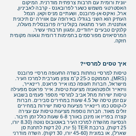
יוונית ורומית עם תרבות צרפתית מודרנית. המיקום
האסטרטגי משמש כשער לפרובאנס - קרבה לאביניון,
ארל, ואיקס-אן-פרובנס, ושעתיים מניס וקאן. הנמל
העתיק הוא השני בגודלו באירופה עם אווירה ים תיכונית
אותנטית. העיר מתגאה בקולינריה פרובנסלית מעולה,
קלנקים טבעיים ייחודיים, ומגוון תרבותי עשיר.
המרסיאזים מפורסמים בחמימות דרומית וגאווה מקומית
חזקה.
איך טסים למרסיי?
טיסות למרסיי נוחתות בשדה התעופה מרסיי פרובנס
(MRS), הממוקם כ-25 ק"מ צפון מערבית למרכז העיר.
מישראל, חברות תעופה כמו אייר פראנס, ריינאייר,
וויזאייר ולופטהאנזה מציעות טיסות. אייר פראנס מפעילה
טיסות ישירות מתל אביב למרסיי מספר פעמים בשבוע
עם זמן טיסה של 4.5 שעות במחירים סבירים. חברות
לו-קוסט כמו ריינאייר מציעות טיסות ישירות במחירים
זולים מאוד. חברות נוספות מציעות טיסות עם עצירה
קצרה בפריז או מינכן באורך 6-8 שעות כולל זמן חיבור.
הנסיעה מהשדה למרכז העיר באוטובוס נווטה (8.30 יורו,
25 דקות), ברכבת TER (5 יורו, 20 דקות לתחנת סן
שארל), או במונית (45-60 יורו, 30 דקות). השדה מודרני