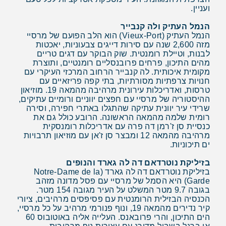
ועניין.
הנמל העתיק ולה קנבייר
הנמל העתיק (Vieux-Port) הוא הלב הפועם של מרסיי
מזה 2,600 שנה עם סירות דייגים צבעוניות, יאכטות
לבנות, וטיילת רומנטית. שוק הבוקר עם דגים טריים
מהים התיכון, פרחים פרובנסליים רומנטיים, ותוצרת
מקומית איכותית. לה קנבייר הרחוב המרכזי העיקרי עם
חנויות צרפתיות מסורתיות, בתי קפה פריזאיים עם
טרסות, ואדריכלות עירונית מרהיבה מהמאה 19. מוזיאון
ההיסטוריה של מרסיי עם חפצים יווניים ורומיים עתיקים,
שרידי עיר יוונית עתיקה שהתגלו באתרי חפירה, וסירה
רומית שלמה מהמאה הראשונה. הרובע כולל גם את
כנסיית סן ז'רמן דה פרה עם אדריכלות רומנסקית
מרהיבה מהמאה 12 ומבצר סן ז'אן עם מוזיאון תרבויות
ים תיכוניות.
בזיליקת נוטרדאם דה לה גארד והנופים
בזיליקת נוטרדאם דה לה גארד (Notre-Dame de la
Garde) היא הסמל של מרסיי עם פסל מדונה מזהב
בגובה 9.7 מטר המשלט על העיר מגובה 154 מטר.
הכנסיה הבזילית הרומנטית עם פסיפסים מרהיבים, ציורי
קיר נדירים מהמאה 19, ונוף פנורמי מרהיב על כל מרסיי,
הים התיכון, והרי פרובאנס. העלייה אליה באוטובוס 60