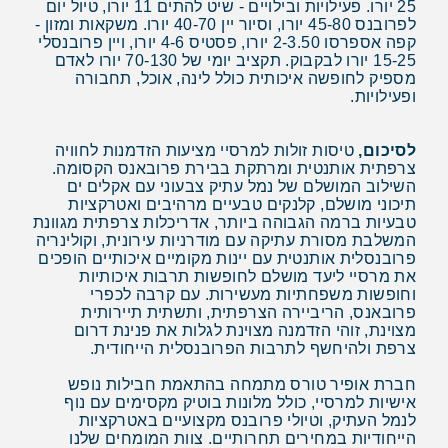
25 יורו. פעילויות ובילויים - שיט להתים 11 יורו, טיול יום
לפרובנס 45-80 יורו, וסיור יין 40-70 יורו. משקאות ומזון -
קפה אספרסו 2-3.50 יורו, פסטיס 4-6 יורו, ויין פרובנסלי
15-25 יורו לבקבוק. תקציב יומי של 70-130 יורו לאדם
מספיק לחופשה איכותית כולל לינה, אוכל, תחבורה
ופעילויות.
לסיכום,
טיסות זולות למרסיי מציעות הזדמנות לחוויה
צרפתית אותנטית ומרתקת בבירת פרובאנס הקסומה.
השילוב המושלם של נמל עתיק צבעוני עם אקלים ים
תיכוני מושלם, קלנקים טבעיים מרהיבים ואטרקציות
טבעיות ברמה הגבוהה ביותר, אדריכלות צרפתית מגוונת
המשלבת מסורת עתיקה עם מודרניות עירונית, וקולינריה
פרובנסלית אותנטית עם יינות מקומיים איכותיים הופכים
את מרסיי ליעד מושלם לחופשות תרבות איכותיות
וחופשות משפחתיות מעשירות. עם קרבה לכפרי
פרובאנס, הריביירה הצרפתית, ותשתית תיירותית
מצוינת, זוהי הזדמנה מצוינת לגלות את פנינת דרום
צרפת ולהיחשף לתרבות הפרובנסלית הייחודית.
חברת אופיר טורס מתמחה בהתאמת חבילות נופש
אישיות למרסיי, כולל מלונות בוטיק מקסימים עם נוף
לנמל העתיק, וטיולי פרובנס מקצועיים באטרקציות
הייחודיות במחירים תחרותיים. צוות המומחים שלנו