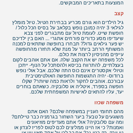
המוצעות בתאריכים המבוקשים.
קצב
גיל הילדים הוא גורם מכריע בבחירת הטיול. טיול מומלץ
לגילאי 3 יהיה כמובן נופש בקלאב על בסיס הכל כלול /
חופשת שייט. לעומת טיול עם מתבגרים לפני צבא
שיעדיפו מסע כדורים פורחים אתגרי ... האם בין ילדיכם
יש פער גילאים גדול? תבחרו בחופשה שתתאים למכנה
המשותף הרחב ביותר על מנת שלא תחזרו מהחופשה
עייפים מהניסיון לרצות את כולם.
לכל משפחה יש את הקצב שלה. אם אתם אוהבים לקום
בעצלתיים, להתרווח בכיסא ולהסתכל על הנוף- ייתכן
וטיולי אקסטרים אינם כוס התה שלכם. אבל אולי נופש
ברודוס- יהיה התגשמות החופשה האולטימטיבית
עבורכם. אוהבים לחקור ולראות כמה שיותר? שקלו
חופשה בספרד, איטליה או סלובקיה. כשאתם בוחרים
יעד, עליו להתאים לאישיות המשפחתית שלכם.
משפחה שכזו
מהם תחומי העניין במשפחה שלכם? האם אתם
משוגעים על טבע? ביער השחור בגרמניה כבר טיילתם?
ומה עם סלובקיה? אולי אתם מעדיפים מוזיאונים
ואמנות? כי אז היינו ממליצים לכם לטוס לפריז לונדון או
ניו יורק. רק בטן גב? אם כך לכו על אחד מאיי יוון או