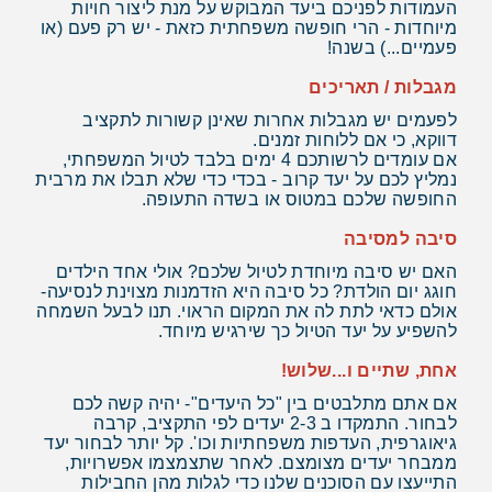
העמודות לפניכם ביעד המבוקש על מנת ליצור חויות
מיוחדות - הרי חופשה משפחתית כזאת - יש רק פעם (או
פעמיים...) בשנה!
מגבלות / תאריכים
לפעמים יש מגבלות אחרות שאינן קשורות לתקציב
דווקא, כי אם ללוחות זמנים.
אם עומדים לרשותכם 4 ימים בלבד לטיול המשפחתי,
נמליץ לכם על יעד קרוב - בכדי כדי שלא תבלו את מרבית
החופשה שלכם במטוס או בשדה התעופה.
סיבה למסיבה
האם יש סיבה מיוחדת לטיול שלכם? אולי אחד הילדים
חוגג יום הולדת? כל סיבה היא הזדמנות מצוינת לנסיעה-
אולם כדאי לתת לה את המקום הראוי. תנו לבעל השמחה
להשפיע על יעד הטיול כך שירגיש מיוחד.
אחת, שתיים ו...שלוש!
אם אתם מתלבטים בין "כל היעדים"- יהיה קשה לכם
לבחור. התמקדו ב 2-3 יעדים לפי התקציב, קרבה
גיאוגרפית, העדפות משפחתיות וכו'. קל יותר לבחור יעד
ממבחר יעדים מצומצם. לאחר שתצמצמו אפשרויות,
התייעצו עם הסוכנים שלנו כדי לגלות מהן החבילות