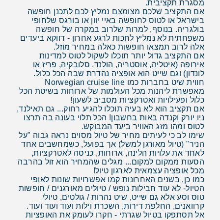
מסגרת תקציבית.
אם התקציב שלכם מצומצם נמליץ לכם לתכנן חופשה
בישראל או לטוס לחופשה באיי יוון או בורגס שלחופי
בולגריה. בנוסף, למרות שלרוב במקרה של חופשה
משפחתית לא נמליץ לחכות לרגע אחרון - דווקא ביעדים
אלה לרוב תמצאו חופשות כאלה במחיר מוזל.
אם התקציב גדול יותר תוכלו לשקול לטוס למדינות
אירופה (איטליה, אוסטריה, הולנד, סלובקיה, פריז או
לונדון) וגם שייט הוא אופציה נהדרת שבה הכל כלול.
חווית שיט בחברות כמו Norwegian cruise line
מאפשרת ליהנות מכל העולמות של ארוחות בשיטת הכל
כלול ופעילויות ואטרקציות מסביב לשעון!
אם תקציב הוא לא בעיה תוכלו להגיע רחוק... גם תאילנד,
ניו יורק וקנדה באות בחשבון! הכל תלוי בעונה בה תרצו
לטוס ומהו מזג האוויר ביעד המבוקש.
שימו לב כי לעיתים מחיר של טיול מסוים נראה גבוה "על
הניר" (טיול מאורגן למשל) אך בפועל, כשמחשבים אחד
לאחד את עלויות הלינה, ארוחות, כניסה לאטרקציות,
הסעות ממקום למקום... מגלים שהמחיר הוא זול בהרבה
מכל אופציה עצמאית לארגון טיול!
כמו כן, בשנים האחרונות קמו אפשרויות שונות לאופי
הטיול- לא עוד חבילות נופש / טיולים מאורגנים / חופשות
טוס וסע אלא גם שייט, שיט נהרות / גולטים, טיולי
קרוואנים, החלפת דירות, השכרת וילות ועוד ועוד ועוד.
אל תסתפקו בטיול שגרתי - חקרו לעומק את האופציות