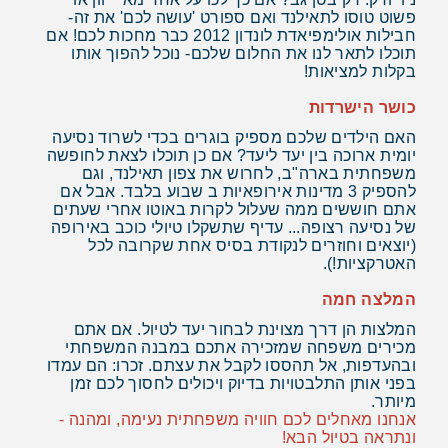
פשוט טוסו לתאילנד ואם ספורט 'עושה לכם' את זה-
חבילות אולימפיאדת לונדון 2012 כבר מחכות לכם! אם
תוכלו לתאר לנו את החלום שלכם- נוכל להפוך אותו
בקלות למציאות!
כושר הישרדות
האם הילדים שלכם מספיק בוגרים בכדי לשרוד נסיעה
יומית ארוכה בין יעד ליעד? אם כן תוכלו לצאת לחופשה
משפחתית בארה"ב, לחרוש את צפון תאילנד, וגם
להספיק 3 מדינות אירופאיות ב שבוע בלבד. אבל אם
אתם חוששים ממה שעלול לקרות באוטו אחרי שעתים
של נסיעה רצופה... עדיף שתשקלו טיולי כוכב באירופה
(יוצאים וחוזרים לנקודת בסיס אחת שקרובה לכל
האטרקציות!).
המלצה חמה
המלצות הן דרך מצוינת לבחור יעד לטיול. אם אתם
מכירים משפחה שמזכירה אתכם במבנה המשפחתי
ובהעדפות, אל תהססו לקבל את עצתם. זכרו: הם עמדו
בפני אותן התלבטויות בדיוק ויכולים לחסוך לכם זמן
מיותר.
אנחנו מאחלים לכם חוויה משפחתית נעימה, ומהנה -
ונתראה בטיול הבא!