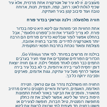
מעוצבים. זו לא עיר של אטרקציה אחת מרכזית, אלא עיר
שכיף לגלות לאט: רחוב, קפה, תצפית, חנות, ארוחה
טובה ועוד סיבוב קטן בעיר העתיקה.
חוויה מלמעלה: וילנה וטראקי בכדור פורח
אחת החוויות הכי מזוהות עם ליטא היא טיסה בכדור
פורח. לא צריך להגדיר את זה כ"ספורט הלאומי", אבל
בהחלט אפשר לומר שבליטא כדורים פורחים הם הרבה
יותר מאטרקציה לתיירים. מדובר בחוויה אהובה,
מצולמת ומאוד נוכחת בתרבות הפנאי המקומית.
בוילנה זה מרשים במיוחד. לפי אתר Go Vilnius,
הכדורים הפורחים שמנקדים את שמי העיר בערבים
החמים כבר הפכו לאחד מסמלי וילנה. זו גם חוויה יוצאת
דופן יחסית לערי בירה אירופיות, כי לא בכל עיר בירה
אפשר לרחף מעל עיר עתיקה, גגות אדומים, פארקים
וסביבה ירוקה כל כך.
החוויה הזו משתלבת נהדר גם עם טראקי. הטירה
האדומה, האגמים, היערות והאיים הקטנים נראים מרהיב
מהאוויר, והופכים את הביקור באזור לאחת התמונות
היפות ביותר של ליטא. אפשר לשלב את זה כחלק
מחופשה רומנטית, טיול חברות, חופשה לצעירים או
פשוט כחוויה חד פעמית למי שרוצה לראות את ליטא