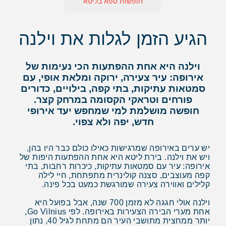
חופשות ספא בליטא
הגיע הזמן לגלות את וילנה
וילנה היא אחת ההפתעות הכי נעימות של
אירופה: עיר צעירה, ירוקה ומלאת אופי, עם
סמטאות עתיקות, בתי קפה, בילויים, כדורים
פורחים וטראקי הקסומה במרחק קצר.
חופשה מושלמת למי שמחפש יעד אירופי
חדש, יפה ולא צפוי.
יש ערים באירופה שמרגישות כאילו כולם כבר היו בהן,
ויש את וילנה. בירת ליטא היא אחת ההפתעות היפות של
אירופה: עיר עם סמטאות עתיקות, כיכרות רחבות, בתי
קפה מעוצבים, סצנה קולינרית מתפתחת, חיי לילה
קלילים ואווירה צעירה שמורגשת כמעט בכל פינה.
וילנה אולי חגגה לא מזמן 700 שנה, אבל בפועל היא
אחת מערי הבירה הצעירות באירופה. לפי Go Vilnius,
יותר ממחצית מתושבי העיר הם מתחת לגיל 40, נתון