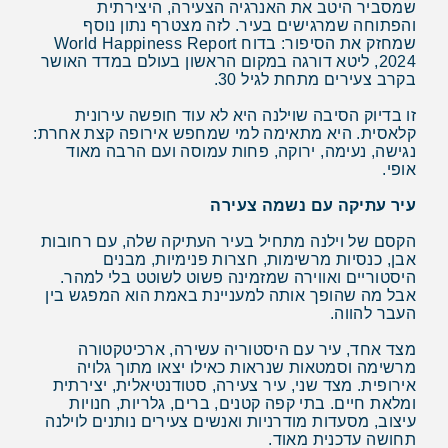
שמסביר היטב את האנרגיה הצעירה, היצירתית
והפתוחה שמרגישים בעיר. לזה מצטרף נתון נוסף
שמחזק את הסיפור: בדוח World Happiness Report
2024, ליטא דורגה במקום הראשון בעולם במדד האושר
בקרב צעירים מתחת לגיל 30.
זו בדיוק הסיבה שוילנה היא לא עוד חופשה עירונית
קלאסית. היא מתאימה למי שמחפש אירופה קצת אחרת:
נגישה, נעימה, ירוקה, פחות עמוסה ועם הרבה מאוד
אופי.
עיר עתיקה עם נשמה צעירה
הקסם של וילנה מתחיל בעיר העתיקה שלה, עם רחובות
אבן, כנסיות מרשימות, חצרות פנימיות, מבנים
היסטוריים ואווירה שמזמינה פשוט לשוטט בלי למהר.
אבל מה שהופך אותה למעניינת באמת הוא המפגש בין
העבר להווה.
מצד אחד, עיר עם היסטוריה עשירה, ארכיטקטורה
מרשימה וסמטאות שנראות כאילו יצאו מתוך גלויה
אירופית. מצד שני, עיר צעירה, סטודנטיאלית, יצירתית
ומלאת חיים. בתי קפה קטנים, ברים, גלריות, חנויות
עיצוב, מסעדות מודרניות ואנשים צעירים נותנים לוילנה
תחושה עדכנית מאוד.