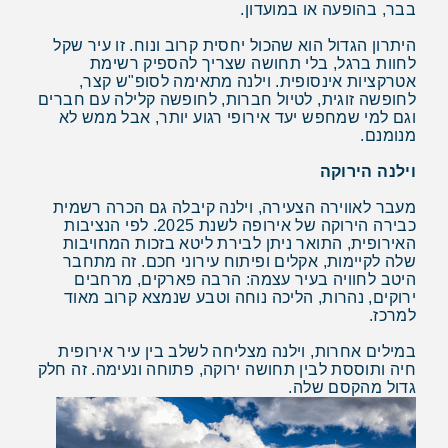
בבר, בהופעה או במועדון.
היתרון הגדול הוא שהכול יחסית קרוב ונוח. זו עיר שקל
לחוות ברגל, בלי תחושה שצריך להספיק רשימת
אטרקציות אינסופית. וילנה מתאימה לסופ"ש קצר,
לחופשה זוגית, לטיול חברות, לחופשה קלילה עם חברים
וגם למי שמחפש יעד אירופי רגוע יותר, אבל ממש לא
מנומנם.
וילנה הירוקה
מעבר לאווירה הצעירה, וילנה קיבלה גם הכרה רשמית
כבירה הירוקה של אירופה לשנת 2025. לפי הנציבות
האירופית, התואר ניתן לבירת ליטא בזכות המחויבות
שלה לקיימות, אקלים ופיתוח עירוני חכם. זה מתחבר
היטב לחוויה בעיר עצמה: הרבה פארקים, מרחבים
ירוקים, נהרות, הליכה נוחה וטבע שנמצא קרוב מאוד
למרכז.
במילים אחרות, וילנה מצליחה לשלב בין עיר אירופית
חיה ותוססת לבין תחושה ירוקה, פתוחה ונעימה. זה חלק
גדול מהקסם שלה.