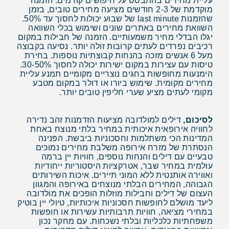
עליית מחירים בהתבסס על חיפושים קודמים. הזמנה
מוקדמת של 2-3 חודשים מציעה מחירים טובים, בזמן
שהזמנות last minute של שבוע יכולות לחסוך עד 50%.
השוואת מחירים באתרים שונים ושימוש בכלי השוואה
יגלו הבדלי מחיר משמעותיים. הזמנה של חבילות במקום
רכיבים נפרדים לעתים קרובות זולה יותר. נסיעה בקבוצה
מעל 6 אנשים מזכה בהנחות קבוצתיות נוספות. בחירת
טיסות עם עצירות במקום ישירות יכולה לחסוך 30-50%.
הימנעות מחופשות בחגים נוצריים מקומיים תמנע עליית
מחירים מקומית. שימוש ביורו או דולר במקום מטבע
מקומי לעתים מציע שערי חליפין טובים יותר.
לסיכום,
דילים למולדובה מציעות הזדמנות זהב נדירה
לחוויה אירופאית איכותית במחיר בלתי מנוצח באחת
המדינות הכי משתלמות וחסכוניות ביבשת. הפנינה
הנסתרת של מזרח אירופה משלבת מחירים נמוכים
טבעיים עם דילים והנחות נוספים, חוויות יין ברמה
עולמית במחיר שבר, אטרקציות היסטוריות ייחודיות
ואווירה אותנטית ללא המוני תיירים. איכות השירותים
הגבוהה, המחירים הבלתי מנוצחים באירופה והמגוון
העצום של דילים וחבילות מוזלות הופכים את מולדובה
ליעד מושלם לחופשות חסכוניות איכותיות, טיולי יין בוטיק
במחירי מציאה, חוויות תרבותיות עשירות או חופשות
משפחתיות כלכליות ובלתי נשכחות. עם מחקר נכון