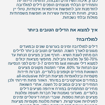
לונדון. איכות השירותים הגבוהה, החוויות הייחודיות
והמחירים הבלתי מנוצחים הופכים דילים למולדובה
להזדמנות זהב לחופשות אירופאיות איכותיות, טיולי יין
בוטיק, חוויות תרבותיות עשירות או חופשות משפחתיות
מוזלות ובלתי נשכחות.
איך למצוא את הדילים הטובים ביותר
למולדובה?
דילים למולדובה זמינים בערוצים שונים ובמועדים
מגוונים לאורך השנה. המועדים הטובים ביותר לדילים
הם מחוץ לעונת השיא - חורף ואביב מציעים הנחות עד
50-70% על מלונות וחבילות. מחפשי מציאות יכולים
למצוא דילי last minute מדהימים 3-7 ימים לפני הנסיעה
עם הנחות עד 60%. אתרי הזמנות מקוונים מציעים
השוואות מחירים וקופונים בלעדיים. חברות תיירות
מקומיות ובינלאומיות מציעות חבילות all-inclusive
במחירים אטרקטיביים במיוחד. האזור פחות תיירותי ולכן
המחירים יציבים ונמוכים כל השנה. אתרי השוואת
מחירים המתמחים במזרח אירופה מציעים דילים
בלעדיים. מועדוני נאמנות של חברות תעופה ומלונות
מציעים הנחות נוספות. שוברי הנחה דיגיטליים זמינים
לפעילויות ואטרקציות. רשתות מלונות מקומיות מציעות