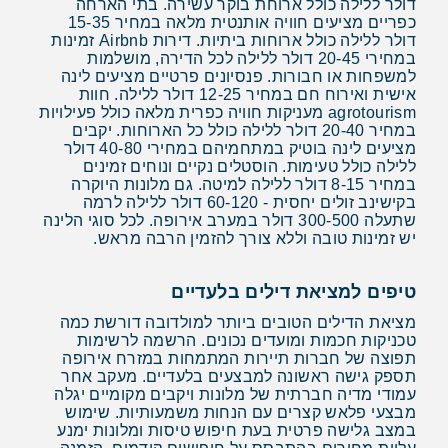
דולר ללילה כולל ארוחת בוקר עשירה. בתי הארחה
כפריים מציעים חוויה אותנטית מלאה במחיר 15-35
דולר ללילה כולל ארוחות ביתיות. דירות Airbnb זמינות
במחירי 20-45 דולר ללילה לכל הדירה, מושלמות
למשפחות או חבורות. פנסיונים פרטיים מציעים לינה
אישית ואירוח חם במחיר 12-25 דולר ללילה. חוות
agrotourism מעניקות חוויה כפרית מלאה כולל פעילויות
במחיר 20-40 דולר ללילה כולל כל הארוחות. יקבים
מציעים לינה בוטיק במתחמיהם במחירי 40-80 דולר
ללילה כולל טעימות. הוסטלים נקיים ונוחים זמינים
במחיר 8-15 דולר ללילה למיטה. גם מלונות היוקרה
בקישינב זולים יחסית - 60-120 דולר ללילה לרמה
שתעלה 300-500 דולר במערב אירופה. לכל סוגי הלינה
יש זמינות טובה וללא צורך להזמין הרבה מראש.
טיפים למציאת דילים בלעדיים
מציאת הדילים הטובים ביותר למולדובה דורשת כמה
טכניקות חכמות ומועדים נכונים. הרשמה לרשימות
תפוצה של חברות תיירות המתמחות במזרח אירופה
תספק גישה ראשונה למבצעים בלעדיים. מעקב אחר
עמודי מדיה חברתית של מלונות ויקבים מקומיים יגלה
מבצעי פלאש קצרים עם הנחות משמעותיות. שימוש
במצב גלישה פרטית בעת חיפוש טיסות ומלונות ימנע