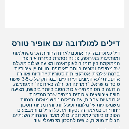
דילים למולדובה עם אופיר טורס
דיל למולדובה יקח אתכם לאחת החוויות הכי משתלמות
ומפתיעות באירופה, פנינה נסתרת במזרח אירופה
הממוקמת בין רומניה לאוקראינה ומציעה שילוב מושלם
של מחירים נמוכים ביותר באירופה, חוויות יין איכותיות
ברמה עולמית, אטרקציות היסטוריות ייחודיות ואווירה
אותנטית ללא המונים תיירותיים, במרחק של כ-3-5 שעות
טיסה מישראל. "המדינה הכי זולה באירופה" המפתיעה,
הידועה ביחס המחיר-איכות הטוב ביותר ביבשת, מציעה
חוויה אירופאית איכותית במחיר שבר ממדינות
אירופאיות אחרות, עם חבילות נופש מוזלות, הנחות
משמעותיות על מלונות ופעילויות, והזדמנויות חסכון
ייחודיות. במאמר זה נסקור את כל הדילים והמבצעים
הטובים ביותר למולדובה, כולל מועדי ההנחות השנתיים,
חבילות מוזלות, טיפים לחסכון מקסימלי ועוד
.