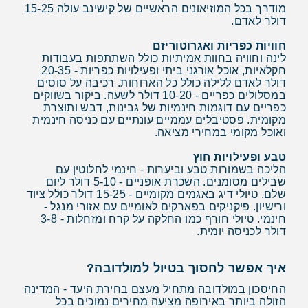
מודרך בכל המוזיאונים הראשיים של קישינב עולה 15-25
דולר לאדם.
חוויות כפריות ואגרוטוריזם
לינה וחוויה בחוות אמיתיות כולל השתתפות בעבודות
חקלאיות, אוכל אורגני ביתי ופעילויות כפריות - 20-35
דולר לאדם ללילה כולל כל הארוחות. רכיבה על סוסים
במסלולים כפריים - 10-20 דולר לשעה. ביקור בשווקים
כפריים עם דוגמות חינמיות של גבינות, דבש ותוצרת
מקומית. פסטיבלים עממיים עונתיים עם כניסה חינמית
ואוכל מקומי במחירי מציאה.
טבע ופעילויות חוץ
הליכה בשמורות טבע וביערות - חינמי לחלוטין עם
שבילים מסומנים. השכרת אופניים - 5-10 דולר ליום
שלם. טיולי דיג באגמים מקומיים - 15-25 דולר כולל ציוד
ורישיון. פיקניקים בפארקים לאומיים עם אזורי מנגל -
חינמי. טיולי חורף כמו החלקה על קרח ומזחלות - 3-8
דולר לכניסה יומית.
איך אפשר לחסוך בטיול למולדובה?
החיסכון במולדובה מתחיל מעצם בחירת היעד - המדינה
הזולה ביותר באירופה מציעה מחירים נמוכים בכל