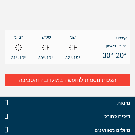
שני
שלישי
רביעי
קישינב
היום, ראשון
20°-30°
19°-31°
19°-39°
15°-32°
הצעות נוספות לחופשה במולדובה והסביבה
טיסות
דילים לחו"ל
טיולים מאורגנים