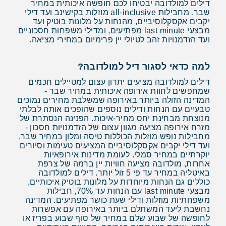
דילים למולדובה יבטיחו לכם חופשה איכותית במחיר
שבר. מחבילות all-inclusive מוזלות בקישינב ועד דילי
יקבים אקסקלוסיביים, מהנחות על מלונות בוטיק ועד
מבצעי last minute מפתיעים, ומדילי משפחות חסכוניים
ועד הזדמנויות זהב לטיולי יין פרימיום במחירי מציאה.
למה כדאי לסגור דיל למולדובה?
דילים למולדובה מציעים יתרון עצום למטיילים חכמים
שמחפשים לחוות אירופה איכותית במחיר שבר -
המדינה הזולה ביותר באירופה שמשלבת מחירים נמוכים
טבעיים עם הנחות ודילים נוספים שהופכים אותה לבלתי
מנוצחת מבחינת יחס מחיר-איכות. הפנינה הנסתרת של
מזרח אירופה מציעה מגוון עצום של הזדמנויות חסכון -
מחבילות נופש מוזלות הכוללות טיסה ומלון במחיר שבר,
ועד דילי יקבים אקסקלוסיביים המציעים טעימות וסיורים
יוקרתיים במחיר סמלי. לעומת מדינות אירופאיות
אחרות, מולדובה מציעה חוויות יין ברמה של צרפת
באיטליה במחיר עד פי 5 זול יותר. דילים למולדובה
כוללים גם הנחות מיוחדות על מלונות בוטיק איכותיים,
מבצעי last minute עם הנחות עד 70%, חבילות
משפחתיות מוזלות ודילי שעת כושר מפתיעים. המדינה
נחשבת ליעד המשתלם ביותר באירופה עם אפשרות
לחופשה של שבוע שלם במחיר של סוף שבוע בפריז או