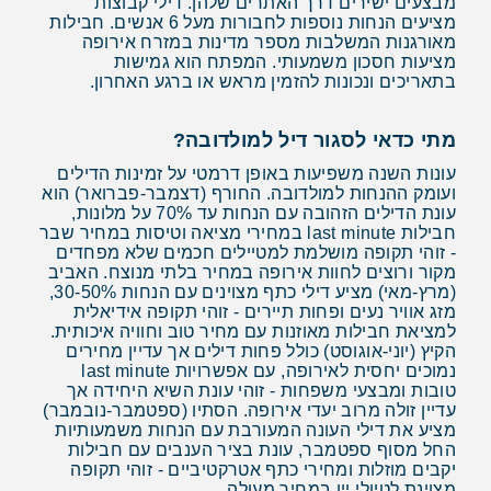
מבצעים ישירים דרך האתרים שלהן. דילי קבוצות
מציעים הנחות נוספות לחבורות מעל 6 אנשים. חבילות
מאורגנות המשלבות מספר מדינות במזרח אירופה
מציעות חסכון משמעותי. המפתח הוא גמישות
בתאריכים ונכונות להזמין מראש או ברגע האחרון.
מתי כדאי לסגור דיל למולדובה?
עונות השנה משפיעות באופן דרמטי על זמינות הדילים
ועומק ההנחות למולדובה. החורף (דצמבר-פברואר) הוא
עונת הדילים הזהובה עם הנחות עד 70% על מלונות,
חבילות last minute במחירי מציאה וטיסות במחיר שבר
- זוהי תקופה מושלמת למטיילים חכמים שלא מפחדים
מקור ורוצים לחוות אירופה במחיר בלתי מנוצח. האביב
(מרץ-מאי) מציע דילי כתף מצוינים עם הנחות 30-50%,
מזג אוויר נעים ופחות תיירים - זוהי תקופה אידיאלית
למציאת חבילות מאוזנות עם מחיר טוב וחוויה איכותית.
הקיץ (יוני-אוגוסט) כולל פחות דילים אך עדיין מחירים
נמוכים יחסית לאירופה, עם אפשרויות last minute
טובות ומבצעי משפחות - זוהי עונת השיא היחידה אך
עדיין זולה מרוב יעדי אירופה. הסתיו (ספטמבר-נובמבר)
מציע את דילי העונה המעורבת עם הנחות משמעותיות
החל מסוף ספטמבר, עונת בציר הענבים עם חבילות
יקבים מוזלות ומחירי כתף אטרקטיביים - זוהי תקופה
מצוינת לטיולי יין במחיר מעולה.