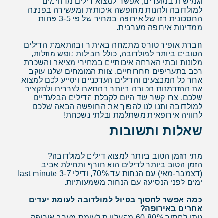
וגמישות במועדים, אפשר למצוא דילים מדהימים
למולדובה ולהנות מחופשה איכותית ומעשירה בפנינה
החסכונית הזו של אירופה במחיר של פי 3-5 פחות
ממדינות אירופה מערבית.
חברת אופיר טורס מתמחה באיתור ובהתאמת הדילים
הטובים ביותר למולדובה, כולל חבילות נופש מוזלות,
מלונות ובתי הארחה איכותיים במחירי מציאה והשכרת
רכב בתעריפים תחרותיים. צוות המומחים שלנו עוקב
אחר כל המבצעים והדילים העדכניים ויסייע לכם למצוא
את ההזדמנות הטובה ביותר בהתאם לצרכים ולתקציב
שלכם. צרו קשר עוד היום לקבלת הדילים הבלעדיים
למולדובה ותנו לנו להפוך את החופשה הבאה שלכם
לחוויה אירופאית משתלמת ובלתי נשכחת!
שאלות ותשובות
מתי הזמן הטוב ביותר למצוא דילים למולדובה?
הזמן הטוב ביותר לדילים הוא חורף ותחילת אביב
(דצמבר-מאי) עם הנחות עד 70%, ודילי last minute 3-7
ימים לפני הנסיעה עם הנחות משמעותיות.
כמה אפשר לחסוך בטיול למולדובה לעומת יעדים
אחרים באירופה?
ניתן לחסוך 60-80% מהעלויות לעומת מערב אירופה.