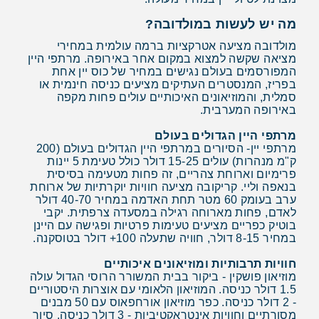
מה יש לעשות במולדובה?
מולדובה מציעה אטרקציות ברמה עולמית במחירי
מציאה שקשה למצוא במקום אחר באירופה. מרתפי היין
המפורסמים בעולם נגישים במחיר של כוס יין אחת
בפריז, המנסטרים העתיקים מציעים כניסה חינמית או
סמלית, והמוזיאונים האיכותיים עולים פחות מקפה
באירופה המערבית.
מרתפי היין הגדולים בעולם
מרתפי יין- הסיורים במרתפי היין הגדולים בעולם (200
ק"מ מנהרות) עולים 15-25 דולר כולל טעימת 5 יינות
פרימיום וארוחת צהריים, זה פחות מטעימה בסיסית
בנאפה וליי. קריקובה מציעה חוויות יוקרתיות של ארוחת
ערב בעומק 60 מטר תחת האדמה במחיר 40-70 דולר
לאדם, פחות מארוחה רגילה במסעדה צרפתית. יקבי
בוטיק כפריים מציעים טעימות פרטיות ופגישה עם היינן
במחיר 8-15 דולר, חוויה שתעלה 100+ דולר בטוסקנה.
חוויות תרבותיות ומוזיאונים איכותיים
מוזיאון פושקין - ביקור בבית המשורר הרוסי הגדול עולה
1.5 דולר כניסה. המוזיאון הלאומי עם אוצרות היסטוריים
- 2 דולר כניסה. כפר מוזיאון אורחפאוס עם 50 מבנים
מסורתיים וחוויות אינטראקטיביות - 3 דולר כניסה. סיור