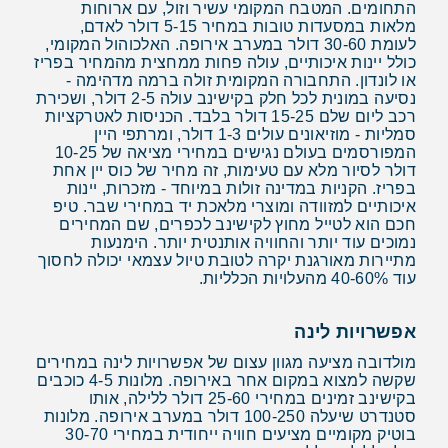
התחומים. המטבח המקומי עשיר וזול, עם ארוחות
מלאות במסעדות טובות במחיר 5-15 דולר לאדם,
לעומת 30-60 דולר במערב אירופה. האלכוהול המקומי,
כולל יינות איכותיים, עולה פחות ממחצית מהמחיר בפריז
או לונדון. התחבורה המקומית זולה ברמה מדהימה -
נסיעה במונית לכל חלק בקישינב עולה 2-5 דולר, ושכירת
רכב ליום שלם 15-25 דולר בלבד. הכניסות לאטרקציות
סמליות - מוזיאונים עולים 1-3 דולר, ומרתפי היין
המפורסמים בעולם נגישים במחירי מציאה של 10-25
דולר לסיור מלא עם טעימות, זה מחיר של כוס יין אחת
בפריז. הקניות במדינה זולות במיוחד - מזכרות, יינות
איכותיים למזוודה ומוצרי מלאכת יד במחירי שבר. טיפ
חכם הוא לטייל מחוץ לקישינב לכפרים, שם המחירים
נמוכים עוד יותר והחוויה אותנטית יותר. הימנעות
מתיירות מאורגנת יקרה לטובת טיול עצמאי יכולה לחסוך
עוד 40-60% מהעלויות הכלליות.
אפשרויות לינה
מולדובה מציעה מגוון עצום של אפשרויות לינה במחירים
שקשה למצוא במקום אחר באירופה. מלונות 4-5 כוכבים
בקישינב זמינים במחירי 25-60 דולר ללילה, אותו
סטנדרט שיעלה 100-250 דולר במערב אירופה. מלונות
בוטיק מקומיים מציעים חוויה ייחודית במחירי 30-70