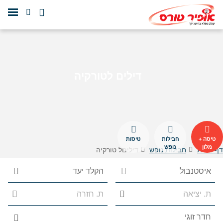
דילים לטורקיה
טיסה +
חבילות
טיסות
מלון
נופש
דף הבית
חבילות נופש
דיליםל טורקיה