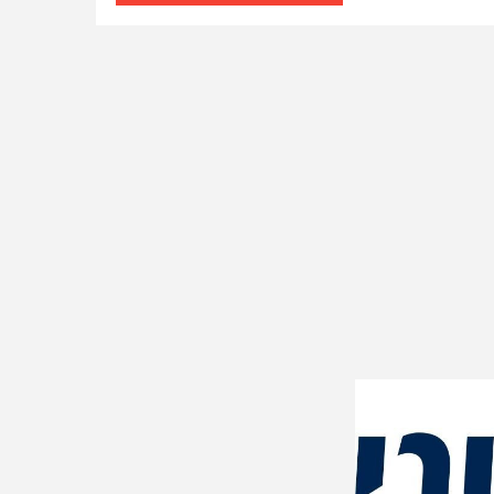
חו"ל
 אופיר טורס
אה