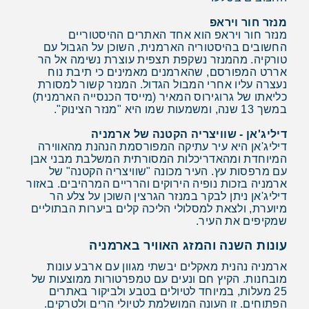
מנזר חור ויראפ
מנזר חור ויראפ הוא אחד האתרים ההיסטוריים
החשובים בהיסטוריה הארמנית, השוכן על הגבול עם
טורקיה. מהמנזר נשקפת תצפית עוצרת נשימה אל הר
אררט המפורסם, שהארמנים מאמינים כי תיבת נוח
נעצרה עליו אחרי המבול הגדול. המנזר קשור למסורת
כליאתו של גרוגירוס המאיר (מייסד הכנסייה הארמנית)
במשך 13 שנה, ומשמעות שמו היא "מנזר הצינוק".
דיליג'אן - שוויצריה הקטנה של ארמניה
דיליג'אן היא עיר עתיקה המפורסמת הנהנת מהאווירה
המיוחדת ומהאדריכלות המסורתית המשלבת מבני אבן
עם מרפסות עץ. העיר מכונה "שוויצריה הקטנה" של
ארמניה בזכות נופיה הירוקים והרריים המרהיבים. באזור
דיליג'אן ניתן לבקר במנזר הגרצין השוכן על צלע הר
מיוערת, ולצאת למסלולי הליכה קלים ביערות הבתוליים
שמקיפים את העיר.
עונות השנה והמזג האוויר בארמניה
ארמניה נהנית מאקלים יבשתי מגוון עם ארבע עונות
מובחנות. הקיץ חם ונעים עם טמפרטורות ממוצעות של
25 מעלות, במיוחד לטיולים בטבע ולביקור באתרים
הפתוחים. זו העונה המושלמת לטיולי הרים ולטרקים.