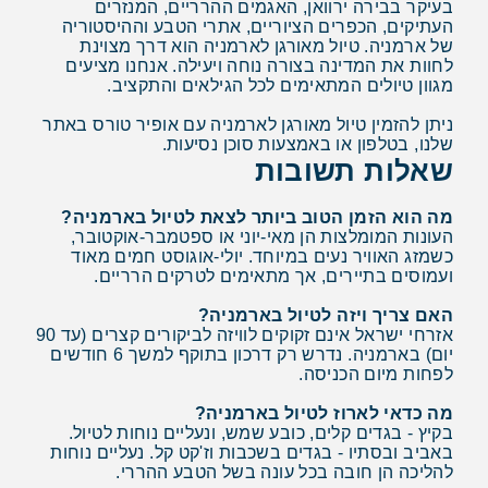
בעיקר בבירה ירוואן, האגמים ההרריים, המנזרים
העתיקים, הכפרים הציוריים, אתרי הטבע וההיסטוריה
של ארמניה. טיול מאורגן לארמניה הוא דרך מצוינת
לחוות את המדינה בצורה נוחה ויעילה. אנחנו מציעים
מגוון טיולים המתאימים לכל הגילאים והתקציב.
ניתן להזמין טיול מאורגן לארמניה עם אופיר טורס באתר
שלנו, בטלפון או באמצעות סוכן נסיעות.
שאלות תשובות
מה הוא הזמן הטוב ביותר לצאת לטיול בארמניה?
העונות המומלצות הן מאי-יוני או ספטמבר-אוקטובר,
כשמזג האוויר נעים במיוחד. יולי-אוגוסט חמים מאוד
ועמוסים בתיירים, אך מתאימים לטרקים הרריים.
האם צריך ויזה לטיול בארמניה?
אזרחי ישראל אינם זקוקים לוויזה לביקורים קצרים (עד 90
יום) בארמניה. נדרש רק דרכון בתוקף למשך 6 חודשים
לפחות מיום הכניסה.
מה כדאי לארוז לטיול בארמניה?
בקיץ - בגדים קלים, כובע שמש, ונעליים נוחות לטיול.
באביב ובסתיו - בגדים בשכבות וז'קט קל. נעליים נוחות
להליכה הן חובה בכל עונה בשל הטבע ההררי.