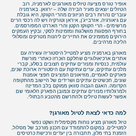
אופיר טורס מציעה טיולים מאורגנים לארמניה, רוב
הטיולים יוצאים מעיר הבירה שלה – ירוואן. בארמניה
עוברים נהרות רבים הניזונים מהרי הקווקז, היא גובלת
עם גיאורגיה, אזרבייג'ן, איראן וטורקיה ויש לה רכסי הרים
מרשימים - הרי הקווקז הקטן והרי האררט המפורסמים.
בחורף הפסגות מושלגות ומזמינות לסקי, ובקיץ העמקים
הירוקים ממזמינים את התיירים ליהנות מטרקים ומסלולי
הליכה מרהיבים.
מאורגן בארמניה מציע למטייל היסטוריה עשירה עם
אתרים ארכיאולוגיים שחלקם הוכרזו כאתרי מורשת
עולמית, כנסיות ומנזרים עתיקים חצובים בסלע, קברי
מלכים עתיקים, ערים עתיקות עם היסטוריה ארוכת שנים,
פארקים לאומיים, מוזיאונים המציגים חפצי אומנות
שונים, תכשיטים עתיקים ושרידים של היישוב מהתקופה
הקדומה. האגם הגבוה סוואן ממוקם בלב המדינה
ולמרגלותיו מנזרים עתיקים וכמובן הפארק הלאומי שם
אפשר לעשות טיולים ולהתרשם מהטבע הבתולי.
למה כדאי לצאת לטיול מאורגן?
טיול מאורגן מציע נוחות מקסימלית ושקט נפשי
למטיילים. במקום להתמודד עם תכנון מורכב של מסלול,
הזמנת בתי מלון, תחבורה בין יעדים ורכישת כרטיסים