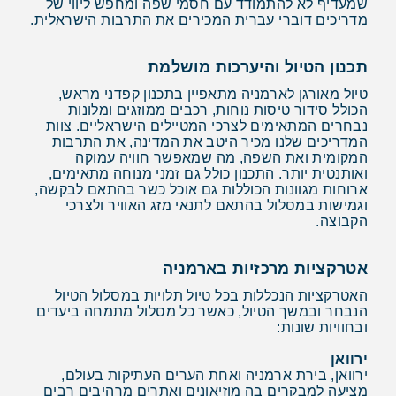
שמעדיף לא להתמודד עם חסמי שפה ומחפש ליווי של
מדריכים דוברי עברית המכירים את התרבות הישראלית.
תכנון הטיול והיערכות מושלמת
טיול מאורגן לארמניה מתאפיין בתכנון קפדני מראש,
הכולל סידור טיסות נוחות, רכבים ממוזגים ומלונות
נבחרים המתאימים לצרכי המטיילים הישראליים. צוות
המדריכים שלנו מכיר היטב את המדינה, את התרבות
המקומית ואת השפה, מה שמאפשר חוויה עמוקה
ואותנטית יותר. התכנון כולל גם זמני מנוחה מתאימים,
ארוחות מגוונות הכוללות גם אוכל כשר בהתאם לבקשה,
וגמישות במסלול בהתאם לתנאי מזג האוויר ולצרכי
הקבוצה.
אטרקציות מרכזיות בארמניה
האטרקציות הנכללות בכל טיול תלויות במסלול הטיול
הנבחר ובמשך הטיול, כאשר כל מסלול מתמחה ביעדים
ובחוויות שונות:
ירוואן
ירוואן, בירת ארמניה ואחת הערים העתיקות בעולם,
מציעה למבקרים בה מוזיאונים ואתרים מרהיבים רבים