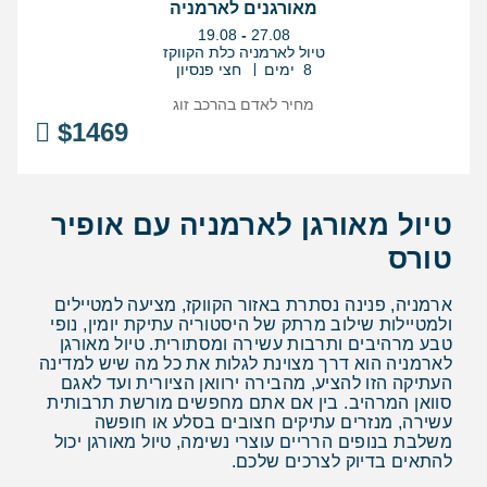
מאורגנים לארמניה
בין
19.08
-
27.08
התאריכים,
טיול לארמניה כלת הקווקז
8 ימים
חצי פנסיון
מחיר לאדם בהרכב
זוג
$
1469
טיול מאורגן לארמניה עם אופיר
טורס
ארמניה, פנינה נסתרת באזור הקווקז, מציעה למטיילים
ולמטיילות שילוב מרתק של היסטוריה עתיקת יומין, נופי
טבע מרהיבים ותרבות עשירה ומסתורית. טיול מאורגן
לארמניה הוא דרך מצוינת לגלות את כל מה שיש למדינה
העתיקה הזו להציע, מהבירה ירוואן הציורית ועד לאגם
סוואן המרהיב. בין אם אתם מחפשים מורשת תרבותית
עשירה, מנזרים עתיקים חצובים בסלע או חופשה
משלבת בנופים הרריים עוצרי נשימה, טיול מאורגן יכול
להתאים בדיוק לצרכים שלכם.