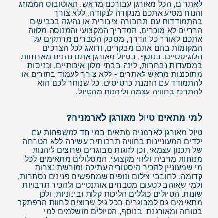
לאתרים, הכל מאורגן עבורכם מראש. האוטובוס הממוזג
והנוח מסיע אתכם מנקודה לנקודה, ללא צורך
בהתמודדות עם תחבורה ציבורית או נהיגה בכבישים
הרריים לא מוכרים. המדריך המקצועי והמנוסה מלווה
אתכם לאורך כל הדרך, מספק הסברים מרתקים על
המקומות בהם אתם מבקרים, ודואג לכל הצרכים
הלוגיסטיים. בנוסף, בטיול מאורגן אתם נהנים מארוחות
במסעדות נבחרות, לינה בבתי מלון איכותיים, וכניסות
מתוכננות מראש לאתרים - ללא צורך לעמוד בתורים או
להתמודד עם הזמנת כרטיסים. כל שנותר לכם הוא
להתרכז בחוויה עצמה וליהנות מהטיול.
למי מתאים טיול מאורגן לארמניה?
טיול מאורגן לארמניה מתאים במיוחד למשפחות עם
ילדים המעוניינות בחוויה תרבותית עשירה ללא הטרחה
של תכנון עצמאי, וכן לזוגות מבוגרים שרוצים ליהנות
מנוחות מרבית וליווי מקצועי. המסלולים מתאימים לכל
מי שמעוניין להכיר היסטוריה עתיקה ומורשת נצרות
קדומה, לחובבי צילום ונופים שמחפשים פנינים נסתרות,
ולמי שאוהב לטעום מטבחים אותנטיים ולהכיר תרבויות
שונות. הטיולים כוללים הליכות קלות ובינוניות, ולכן
מתאימים גם למבוגרים בכל גיל שרוצים לחוות הרפתקה
בטוחה ומאורגנת. בנוסף, הטיולים מושלמים למי