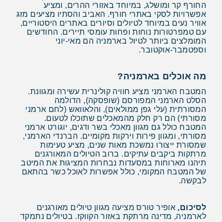
החורף קר ומושלג, במיוחד באזורי ההרים, ומציע
אפשרויות לסקי באתרי חורף. האביב והסתיו מציעים מזג
אוויר נעים במיוחד לטיולים וסיורים באתרים היסטוריים,
עם טמפרטורות נוחות ופחות עומסי תיירים. החודשים
המומלצים ביותר לטיול בארמניה הם מאי-יוני
וספטמבר-אוקטובר.
מה אוכלים בארמניה?
המטבח הארמני מציע חוויה קולינרית עשירה ומגוונת.
הסלט הארמני המפורסם (שופסקה), הדולמה
המסורתית (עלי גפן ממולאים), והלאוואש (לחם ארמני
מסורתי) הם רק חלק מהמאכלים שתוכלו לטעום.
המטבח כולל גם מגוון מאכלי בשר ודגים, יוגורט ארמני
מסורתי, ומגוון פירות וירקות מקומיים. הברנדי הארמני,
שמסורת ייצורו נמשכת מאות שנים, מציע טעימות
מרתקות ביקבים עתיקים. ברוב הטיולים המאורגנים
תיהנו מארוחות במסעדות נבחרות המציגות את המיטב
של המטבח המקומי, כולל אפשרות לאוכל כשר בהתאם
לבקשה.
לסיכום,
אופיר טורס מציעה מגוון טיולים מאורגנים
לארמניה, מדינה מרתקת באזור הקווקז. בטיולים נתמקד