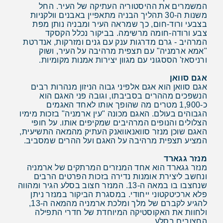
המשמרים את ההיסטוריה העתיקה של העיר. החל
משנות ה-30 תהליך הבניה מתאפיין באבנים וולקניות
בצבעי ורוד-חום, כך שמראה העיר ומבניה נותן מפת
צבע ורודה-חומה מרשימה. בביקור נכלל הקסקד
המרהיב - גרם מדרגות ענק עם גנים ומזרקות, אנדרטת
"אמא ארמניה" עם תצפית מרהיבה על העיר, ושוק
ורניסאז' הססגוני עם מגוון יצירות אמנות מקומיות.
אגם סוואן
אגם סוואן הוא אגם אלפיני גבוה הניזון מנהרות רבים
הנשפכים מההרים בסביבתו, וגובה פני האגם הוא
כ-1,900 מטרים מה שהופך אותו לאחד האגמים
הגבוהים בעולם. האגם מכונה "עין ארמניה" בזכות מימיו
הצלולים והנופים המרהיבים שמקיפים אותו. על חופי
האגם שוכן מנזר סוואנאוואנק העתיק מהמאה התשיעית,
המציע תצפית מרהיבה על האגם ועל ההרים שמסביב.
מנזר גגארד
מנזר גגארד הוא אחד המנזרים המרתקים של ארמניה
ונחשב ליצירת אומנות נדירה בזכות הפרטים הרבים
שנחצבו בו במאה ה-13. המנזר חצוב בסלע הגיר ומהווה
פלא ארכיטקטוני ייחודי. במסגרת הביקור במנזר ניתן
להגיע לקברם של מלך ומלכת ארמניה מהמאה ה-13,
ולחוות את האקוסטיקה המיוחדת של חדרי התפילה
החצובים בסלע.