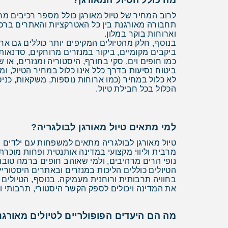
מה כולל הטיול המאורגן?
תחבורה מאורגנת בין כל האטרקציות והאתרים ברכבי
וארוחות בוקר במלון.
בנוסף, חלק מהטיולים המקיפים יותר כוללים גם ארו
ביקבים מקומיים, ביקור במנזרים מרוחקים, סדנאות
כמו חופים וים, סקי בחורף, היסטוריה ומנזרים, או ש
ביטוח נסיעות בדרך כלל אינו כלול במחיר הטיול, ו
לא כלול במחיר (כמו ארוחות נוספות, משקאות, כניס
הכלול בכל חבילת טיול.
למי מתאים טיול מאורגן לבולגריה?
טיול מאורגן לבולגריה מתאים למשפחות עם ילדים בכ
מרבית וליווי מקצועי במדינה אותנטית ופחות מוכר
נופי הרים מרהיבים, ולמי שאוהב חופים ברמה טו
הטיולים כוללים הליכות במנזרים ובאתרים היסטוריי
בחוויה תרבותית ורוחנית מעמיקה. בנוסף, הטיולים
את המדינה ויכולים לספק הקשר היסטורי, תרבותי 
מה הם היעדים הפופולריים לטיולים מאורגנ