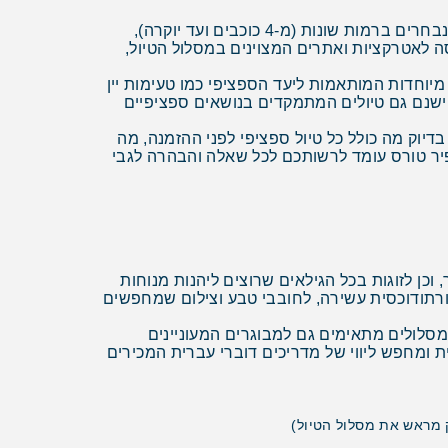
לרוב המחיר של טיול מאורגן כולל מספר רכיבים מרכזיים (תלוי טיול): טיסות הלוך ושוב הכוללות כבודה, לינה במלונות נבחרים ברמות שונות (מ-4 כוכבים ועד יוקרה),
ה לאטרקציות ואתרים המצוינים במסלול הטיול,
מיוחדות המותאמות ליעד הספציפי כמו טעימות יין
. ישנם גם טיולים המתמקדים בנושאים ספציפיים
דיוק מה כולל כל טיול ספציפי לפני ההזמנה, מה
ופיר טורס עומד לרשותכם לכל שאלה והבהרה לגבי
וכן לזוגות בכל הגילאים שרוצים ליהנות מנוחות
אורתודוכסית עשירה, לחובבי טבע וצילום שמחפשים
המסלולים מתאימים גם למבוגרים המעוניינים
 ומחפש ליווי של מדריכים דוברי עברית המכירים
 מראש את מסלול הטיול)