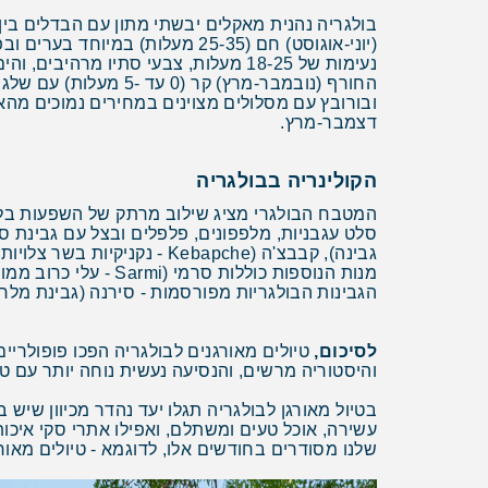
(יוני-אוגוסט) חם (25-35 מעלו
נעימות של 18-25 מעלות, צבעי סתיו מרהיבים, והים עדיין חם.
החורף (נובמבר-מרץ) 
ובורובץ עם מסלולים מצוינים במחירים נמוכים מהא
דצמבר-מרץ.
הקולינריה בבולגריה
גבינה), קבבצ'ה (Kebapche - נקניקיות בשר צלויות), ומוסקה (Moussaka - תבשיל תפוחי אדמה, בשר ויוגורט).
הגבינות הבולגריות מפורסמות - סירנה (גבינת מלח 
לסיכום,
טיולים מאורגנים לבולגריה הפכו פופולרי
והיסטוריה מרשים, והנסיעה נעשית נוחה יותר עם טי
בטיול מאורגן לבולגריה תגלו יעד נהדר מכיוון שיש 
עשירה, אוכל טעים ומשתלם, ואפילו אתרי סקי איכו
שלנו מסודרים בחודשים אלו, לדוגמא - טיולים מאורג