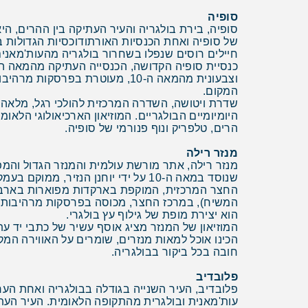
סופיה
סופיה, בירת בולגריה והעיר העתיקה בין ההרים, ה
של סופיה ואחת הכנסיות האורתודוכסיות הגדולות ב
חיילים רוסים שנפלו בשחרור בולגריה מהעות'מאנים
וצבעונית מהמאה ה-10, מעוטרת 
המקום.
היומיומיים הבולגריים. המוזיאון הארכיאולוגי הלאומ
הרים, טלפריק ונוף פנורמי של סופיה.
מנזר רילה
מנזר רילה, אתר מורשת עולמית והמנזר הגדול והמפ
שנוסד במאה ה-10 על ידי יוחנן הנזיר, ממוקם בעמק מוסתר בהרי רילה בגובה 1,147 מטר, מוקף ביערות אורנים ונהרות הרריים.
הוא יצירת מופת של גילוף עץ בולגרי.
המוזיאון של המנזר מציג אוסף עשיר של כתבי יד עתי
הכינו אוכל למאות מנזרים, שומרים על האווירה המקו
חובה בכל ביקור בבולגריה.
פלובדיב