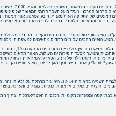
התיאטרון הרומי, אמפיתי
צאים ברחוב המרכזי, מעידים על העבר הרומי המפואר של פיליפופו
ה ה-14, הוא אחד השרידים המעטים של התקופה העות'מאנית. רובע קפאנה, אזור 
ר, מציע חופים רחבים עם מים רדודים מתאימים למשפחות, מלונות 
נסבר העתיקה, עיירת הדייגים
ותנטית ומציעה מסעדות פירות ים מעולות. האזור מתאים לשילוב 
ות עירונית. הקתדרלה של ורנה, הפארק הימי לאורך החוף, המוזיא
המרכזי התוסס יוצרים חוויה מגוונת. גולדן סנדס (Zlatni Pyasatsi), אתר נופש נוסף מוק
וליקו טרנובו, הבירה ההיסטורית של האימפריה הבולגרית השנייה במאות
הביניים. השרידים כוללים ארמונות, כנסיות, מגדלים ומערכת ביצו
א בבתי קפה ומסעדות מקומיות. הכנסייה הפטריארכלית, בתוך המצ