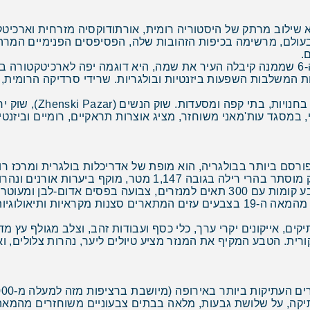
יא שילוב מרתק של היסטוריה רומית, אורתודוקסיה מזרחית וארכיט
עולם, מרשימה בכיפות הזהובות שלה, הפסיפסים הפנימיים המרהיב
.
כנסיית סופיה הקדושה, הכנסייה העתיקה מהמאה ה-6 שממנה קיבלה העיר את שמה, היא דוגמה י
בפרסקות מרהיבות המשלבות השפעות ביזנטיות ובולגריות. שרידי סרדיקה ה
שדרת ויטושה, השדרה המר
י, במסגד עות'מאני משוחזר, מציג אוצרות תראקיים, רומיים וביזנטי
ורסם ביותר בבולגריה, הוא מופת של אדריכלות בולגרית ומרכז רו
החצר המרכזית, המוקפת בארקדות מפוארות בארבע קומות עם 300 תאים למנזרים, צ
המשיח), במרכז החצר, מכוסה בפרסקות מרהיבות מהמאה ה-19 בצבעים עזים המתארים 
קים, אייקונים יקרי ערך, כלי כסף ועבודות זהב, וצלב מגולף עץ 
רית. הטבע המקיף את המנזר מציע טיולים ליער, נהרות צלולים, וא