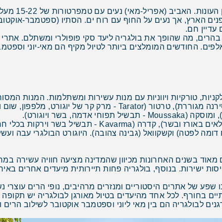
בולגריה נהנית מ
ת) במיוחד בערים ובפנים הארץ, אך נעים על החוף עם רוח ים. הסתיו (ספטמב
קר (0 עד -5 מעלות) עם שלג בהרים, מה שהופך את בולגריה ליעד סקי פופולרי ומ
לפים. החודשים המומלצים ביותר לטיול מקיף הם מאי-יוני וספטמב
דומה לפטה) וקשקוואל (גבינה צהובה). היוגורט הבולגרי עבה ועש
ים מאוד בשנים האחרונות מכיוון שהמדינה מציעה חוויה עשירה במ
סות ישירות. בנוסף, בולגריה פחות תיירותית מיעדים אחרים באירו
בו שפע של אתרים היסטוריים ומנזרים מרהיבים, נופי הרים עוצרי נ
תיים בחורף. לכל אחד מהיעדים בטיול מאורגן לבולגריה יש תקופה
נים לבולגריה הם בין מאי ליוני וספטמבר אוקטובר לשילוב הרים וח