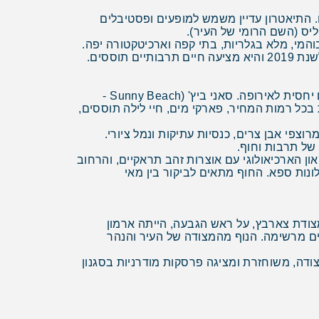
אטרון מרשים מהמאה ה-2 בתקופת הקיסר טרויאנוס, משוחזר לשלמות ומכיל 7,000 מושבים. התיאטרון עדיין משמש למופעים ופסטיבלים
ליס (השם הרומי של העיר).
אמנותי ובוהמי, מלא בגלריות, בתי קפה וארכיטקטורה יפה.
חוף הים השחור של בולגריה, הנמשך לאורך כ-380 ק"מ, מציע חופי חול זהובים, מים חמים ונקיים, ומחירים משתלמים יחסית לאירופה. סאני ביץ' (Sunny Beach -
בכל רמות המחיר, פארקי מים, חיי לילה תוססים,
 ההיסטורית על חצי אי סלעי, מציגה בתי עץ בולגריים מסורתיים מהמאה ה-19, רחובות מרוצפי אבן צרים, כנסיות עתיקות ונמל ציורי.
של תרבות וחוף.
ון הארכיאולוגי עם אוצרות זהב תראקיים, והרחוב
ף ביער, מציע חופים נקיים ומלונות ספא. החוף מתאים לביקור בין מאי
 ה-12-14, היא עיר מרתקת על גבעות ונהר. מצודת צארבץ, על ראש הגבעה, הייתה ארמון
רים מרשימה. הנוף מהמצודה של העיר והנהר
ודה, משוחזרת ומציגה פרסקות מודרניות בסגנון