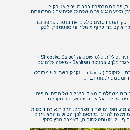
אקלים יבשתי מתון עם הבדלים בין העונות. האביב (אפריל-מאי) נעים עם טמפרטורות של 15-22 מעלות, פריחה מרהיבה בהרים וירוק עז. הקיץ
ר-אוקטובר) מציע מזג אוויר מושלם לטיולים עם טמפרטורות
שתלם. אתרי הסקי המפורסמים כוללים את בנסקו, פמפורובו
ר-אוקטובר. לחוף מומלץ יוני-ספטמבר, ולסקי
המטבח הבולגרי מציג שילוב מרתק של השפעות בלקניות, טורקיות ויווניות עם מנות עשירות ומשתלמות. המנות המסורתיות כוללות סלט שופסקה (Shopska Salad -
סלט עגבניות, מלפפונים, פלפלים ובצל עם גבינת סירנה מגוררת), טרטור (Tarator - מרק קר של יוגורט, מלפפון, שום ואגוזי מלך), באניצה (Banitsa - מאפה עלים עם
מנות הנוספות כוללות סרמי (Sarmi - עלי כרוב ממולאים באורז ובשר), קדרה (Kavarma - תבשיל בשר וירקות בכלי חרס), ולוקנקה (Lukanka - נקניק בשר יבש מתובל).
יר ומשמש למנות רבות.
חירים משתלמים מאוד, השילוב של הרים, חופים
פה ושומרת על אותנטיות ואווירה מקומית.
שימה, חופי ים שחור מצוינים, תרבות אורתודוכסית
 מומלצת להגיע ובהתאם לכך הטיולים המאורגנים
וף, יולי-אוגוסט לחופים, ודצמבר-מרץ לסקי.