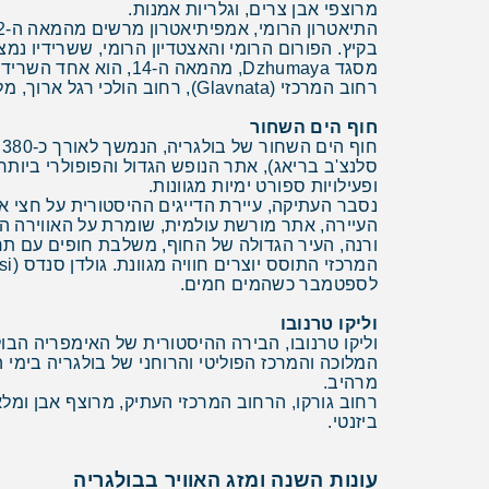
מרוצפי אבן צרים, וגלריות אמנות.
בקיץ. הפורום הרומי והאצטדיון הרומי, ששרידיו נמ
מסגד Dzhumaya, מהמא
רחוב המרכזי (Glavnata), רחוב הולכי רגל ארוך, מלא בחנויות ומסעדות. פלובדיב נבחרה לבירת התרבות האירופית לשנת 2019 והיא מציעה חיים תרבותיים תוססים.
חוף הים השחור
סלנצ'ב בריאג), אתר הנופש הגדול והפופולרי ביות
ופעילויות ספורט ימיות מגוונות.
העיירה, אתר מורשת עולמית, שומרת על האווירה הא
ורנה, העיר הגדולה של החוף, משלבת חופים עם תרב
לספטמבר כשהמים חמים.
וליקו טרנובו
המלוכה והמרכז הפוליטי והרוחני של בולגריה בימי 
מרהיב.
רחוב גורקו, הרחוב המרכזי העתיק, מרוצף אבן ומל
ביזנטי.
עונות השנה ומזג האוויר בבולגריה