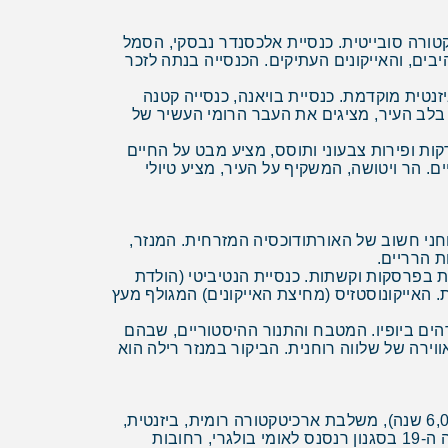
קטורה סובייטית. כנסיית אלכסנדר נבסקי, הסמל
ים, והאייקונים העתיקים. הכנסייה בנתה לזכר
פה לארכיטקטורה ביזנטית מוקדמת. כנסיית בויאנה, כנסייה קטנה
רומית, בלב העיר, מציגים את העבר הרומי העשיר של
כזית להולכי רגל, מלאה בחנויות, בתי קפה ומסעדות. שוק הנשים (Zhenski Pazar), שוק ירקות ופירות צבעוני ותוסס, מציע מבט על החיים
ים. הר ויטושה, המשקיף על העיר, מציע טיולי
חני חשוב של האורתודוכסיה המזרחית. המנזר,
בועה בפסים אדום-לבן ומעוטרת בפרסקות וקשתות. כנסיית הנטיביטי (הולדת
סצנות מקראיות ותיאולוגיות. האייקונוסטזיס (מחיצת האייקונים) המגולף מעץ
מדהים ביופיו. המטבח והתנור ההיסטוריים, שבהם
ווירה של שלווה רוחנית. הביקור במנזר רילה הוא
פלובדיב, העיר השנייה בגודלה בבולגריה ואחת הערים העתיקות ביותר באירופה (מיושבת ברציפות מזה למעלה מ-6,000 שנה), משלבת ארכיטקטורה רומית, ביזנטית,
עות'מאנית ובולגרית מהתקופה הלאומית. העיר העתיקה, על שלושת גבעות, מלאה בבתים צבעוניים משוחזרים מהמאה ה-19 בסגנון רנסנס לאומי בולגרי, רחובות