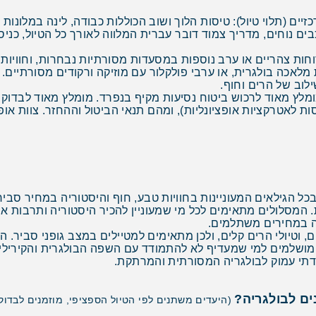
ם נוחים, מדריך צמוד דובר עברית המלווה לאורך כל הטיול, כניס
חות צהריים או ערב נוספות במסעדות מסורתיות נבחרות, וחוויות 
 מלאכה בולגרית, או ערבי פולקלור עם מוזיקה ורקודים מסורתיים
ילוב של הרים וחוף.
מומלץ מאוד לרכוש ביטוח נסיעות מקיף בנפרד. מומלץ מאוד לבדוק ב
ות לאטרקציות אופציונליות), ומהם תנאי הביטול וההחזר. צוות א
ל הגילאים המעוניינות בחוויות טבע, חוף והיסטוריה במחיר סביר, 
ת. המסלולים מתאימים לכל מי שמעוניין להכיר היסטוריה ותרבות 
בה במחירים משתלמים.
ם, וטיולי הרים קלים, ולכן מתאימים למטיילים במצב גופני סביר. 
 מושלמים למי שמעדיף לא להתמודד עם השפה הבולגרית והקירילית
ודתי עמוק לבולגריה המסורתית והמרתקת.
ים לבולגריה?
(היעדים משתנים לפי הטיול הספציפי, מוזמנים לבדוק