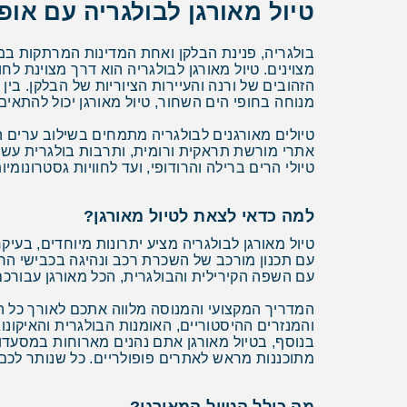
טיול מאורגן לבולגריה עם אופ
בולגריה, פנינת הבלקן ואחת המדינות המרתקות במז
מצוינים. טיול מאורגן לבולגריה הוא דרך מצוינת ל
הזהובים של ורנה והעיירות הציוריות של הבלקן. בי
מנוחה בחופי הים השחור, טיול מאורגן יכול להתאים
טיולים מאורגנים לבולגריה מתמחים בשילוב ערים הי
אתרי מורשת תראקית ורומית, ותרבות בולגרית עשירה 
טיולי הרים ברילה והרודופי, ועד לחוויות גסטרונו
למה כדאי לצאת לטיול מאורגן?
טיול מאורגן לבולגריה מציע יתרונות מיוחדים, בע
עם תכנון מורכב של השכרת רכב ונהיגה בכבישי הר
עם השפה הקירילית והבולגרית, הכל מאורגן עבורכם
המדריך המקצועי והמנוסה מלווה אתכם לאורך כל 
והמנזרים ההיסטוריים, האומנות הבולגרית והאיקונו
בנוסף, בטיול מאורגן אתם נהנים מארוחות במסעדות
מתוכננות מראש לאתרים פופולריים. כל שנותר לכם 