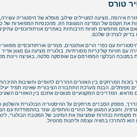
יר טורס
רח אירופה, מציעה למטיילים שילוב מופלא של היסטוריה עשירה, ט
חוות את הקסם של המדינה המגוונת הזו, מהכנסיות המפוארות של ס
ן אם אתם מחפשים חוויות תרבותיות באתרים אורתודוכסיים עתיקים,
 בדיוק לצרכים שלכם.
סטוריות עם כפרי הרים אותנטיים, מנזרים אורתודוכסיים מפוארים
עם חוויות קולינריות מסורתיות. בולגריה מציעה גם מגוון אדיר של
מיות במטבח הבלקני המפורסם עם שופסקה סלטה, באניצה ויינות מקו
יקר בזכות המרחקים בין האזורים ההררים לחופיים וחשיבות ההיכ
ים מפותלים, הבנת מערכת התחבורה הציבורית שאינה תמיד יעילה,
 מראש. המדריכים המקצועיים מנווטים אתכם בין האזורים השונים 
הדרך, מספק הסברים מרתקים על ההיסטוריה הבולגרית והשלטון ה
גרפיה, והטבע המגוון של ההרים והחופים, עוזר בהתמודדות עם הבול
 מקומיות נבחרות שמציגות את המיטב של המטבח הבולגרי, לינה ב
הוא להתרכז בחוויה עצמה וליהנות מהטיול.