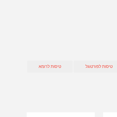
חו"ל
 אופיר טורס
אה
טיסות לפורטוגל
טיסות לרומא