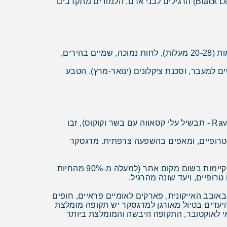
נוסי קומבה (Nosy Komba), אי קטן בקרבת נוסי בה, מכונה "אי הלמורים" בזכות אוכלוסיית הלמורים השחורים (Black Lemurs) הרגילים לבני אדם. הלמורים מתקרבים
מדגסקר חווה שתי עונות עיקריות. העונה היבשה (אפריל-אוקטובר) היא התקופה המומלצת ביותר עם טמפרטורות נעימות (20-28 מעלות), לחות נמוכה, שמיים בהירים,
בישים בוציים וקשים למעבר, וסכנת ציקלונים (ינואר-מרץ). הטבע
המטבח המלגשי מציג שילוב של השפעות צרפתיות, אפריקאיות ואסייתיות. המנות המסורתיות כוללות ראוויטוּטוֹ (Ravitoto - תבשיל עלי קסאווה עם בשר וקוקוס), זבו
רות טרופיים, ומאפים בהשפעה צרפתית. מדגסקר
טיולים מאורגנים למדגסקר הפכו פופולריים מאוד בשנים האחרונות מכיוון שהאי מציע חיות בר ייחודיות שלא קיימות בשום מקום אחר (למעלה מ-90% מהחיות
רופיים, ויעד שונה מהרגיל.
אובב האייקונית, פארקים לאומיים פראיים, חופים
היעדים בטיול מאורגן למדגסקר יש תקופה מומלצת
אי לאוקטובר, התקופה היבשה והמומלצת ביותר