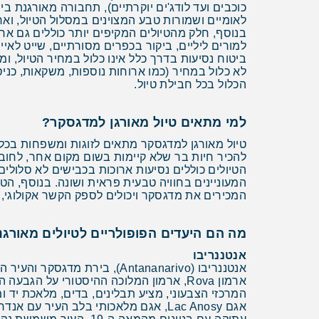
לאומיים ושמורות טבע המצוינים במסלול הטיול, ואר
בנוסף, חלק מהטיולים המקיפים יותר כוללים גם ארו
למורים ליליים, ביקור בכפרים מסורתיים, שייט לאיים
ביטוח נסיעות בדרך כלל אינו כלול במחיר הטיול, ו
לא כלול במחיר (כמו ארוחות נוספות, משקאות, כניס
הכלול בכל חבילת טיול.
למי מתאים טיול מאורגן למדגסקר?
טיול מאורגן למדגסקר מתאים לזוגות ומשפחות בכל ה
להכיר חיות בר שלא קיימות בשום מקום אחר, לחובב
הטיולים כוללים נסיעות ארוכות בכבישים לא סלולי
המעוניינים בחוויה טבעית פראית ושונה. בנוסף, הטי
המכירים את מדגסקר ויכולים לספק הקשר אקולוגי, בי
מה הם היעדים הפופולריים לטיולים מאורג
אנטננריבו
המרכזי הצבעוני, מציע תבלינים, בדים, מלאכת יד ומז
אגם Lac Anosy, אגם מלאכותי בלב העי