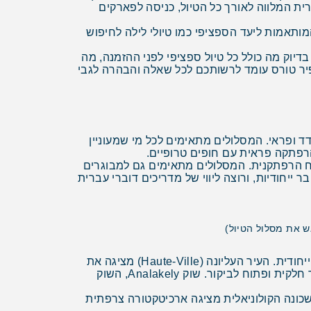
 כל האטרקציות והאתרים ברכבי שטח 4X4, מדריך צמוד דובר עברית המלווה לאורך כל הטיול, כניסה לפארקים
מותאמות ליעד הספציפי כמו טיולי לילה לחיפוש
דיוק מה כולל כל טיול ספציפי לפני ההזמנה, מה
ופיר טורס עומד לרשותכם לכל שאלה והבהרה לגבי
ד ופראי. המסלולים מתאימים לכל מי שמעוניין
הרפתקה פראית עם חופים טרופיים.
רוח הרפתקנית. המסלולים מתאימים גם למבוגרים
 ייחודיות, ורוצה ליווי של מדריכים דוברי עברית
ש את מסלול הטיול)
אנטננריבו (Antananarivo), בירת מדגסקר והעיר הגדולה, משלבת היסטוריה קולוניאלית צרפתית עם תרבות מלגשית ייחודית. העיר העליונה (Haute-Ville) מציגה את
ארמון Rova, ארמון המלוכה ההיסטורי על הגבעה הגבוהה עם נוף פנורמי של העיר. הארמון נשרף ב-1995 אך משוחזר חלקית ופתוח לביקור. שוק Analakely, השוק
ים. השכונה הקולוניאלית מציגה ארכיטקטורה צרפתית