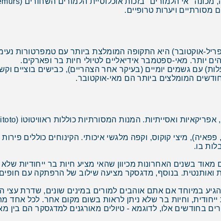
 מסורתיים ויערות טרופיים.
הים יותר. מאי-ספטמבר אידיאליים לטיולי חיות בר ופארקים.
הגשמים (נובמבר-מרץ) לחה וחמה (25-35 מעלות) עם גשמים יומיים (בעיקר אחר הצהריים), כ
חודשים המומלצים ביותר הם מאי-אוקטובר.
, פפאיה), מיצי קוקוס, וקפה מלגשי איכותי. הקינוחים כוללים פי
לות בו.
אית ואותנטית. בנוסף, מדגסקר מציעה שילוב של הרפתקה עם חופים ט
גיע במיוחד אם אתם אוהבים למורים במינים שונים, שדרת עצי הב
 ייחודית, וחיות בר שלא ניתן לראות בשום מקום אחר. לכל אחד מ
ים בחודשים אלו, לדוגמא - טיולים מאורגנים למדגסקר הם בין מ