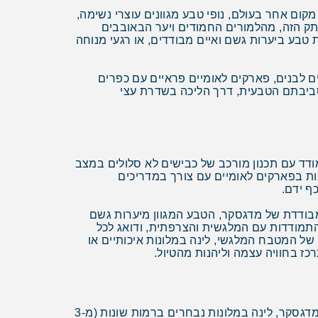
קום אחר בעולם, נופי טבע מגוונים עוצרי נשימה,
תק הזה, מהלמורים החמודים ויער הבאובבים
 טבע ביערות גשם ואיים מבודדים, או רגעי מנוחה
ים לבנים, פארקים לאומיים פראיים עם כפרים
בסביבתם הטבעית, דרך הליכה בשדרת עצי
ודד עם תכנון מורכב של כבישים לא סלולים במצב
ות בפארקים לאומיים עם צורך במדריכים
ף ידם.
מבודדת של מדגסקר, הטבע המגוון מיערות גשם
התמודדות עם המלגשית והצרפתית, ודואג לכל
של המטבח המלגשי, לינה במלונות איכותיים או
כז בחוויה עצמה וליהנות מהטיול.
לרוב המחיר של טיול מאורגן כולל מספר רכיבים מרכזיים (תלוי טיול): טיסות הלוך ושוב הכוללות כבודה וטיסות פנים במדגסקר, לינה במלונות נבחרים ברמות שונות (מ-3