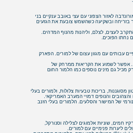
 כקילומטר בין מורונדבה לאזור הצפוני עם עצי באובב ענקיים בני
ליסטי ומרהיב במיוחד בזריחה ובשקיעה כשהשמש צובעת את הגזעים
קרב לעצים, לצלם, וליהנות מהנוף המדהים.
 נחתו הפוכים.
ו (3-4 שעות נסיעה), מציע יערות גשם טרופיים עבותים עם מגוון עצום של למורים. הפארק
עות כמו שירת לווייתן. אפשר לשמוע את הקריאות ממרחק של
 מכיל גם מינים נוספים כמו הלמור החום
 סלע סנדסטון מסוגננות, בריכות טבעיות צלולות, ולמורים בעלי
ורמי של המישור והסלעים. הלמורים בעלי הזנב
 טורקיז חמים, שוניות אלמוגים לצלילה וסנורקל,
יולים ליערות פנימיים עם למורים.