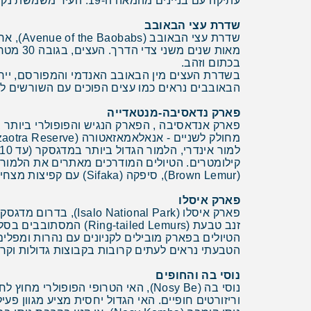
עתיקה עם בניינים מהמאה ה-19. העיר משמשת נקודת מוצא לטיולים באי ומספקת מבט ראשון על התרבות המלגשית.
שדרת עצי הבאובב
שדרת ע
מאות ש
בכתום וזהב.
בשדרת העצים מין הבאובב האנדמי והמפורסם, ייחו
הבאובבים נראים כמו עצים הפוכים עם השורשים למ
פארק נדאסיבה-מנטאדייה
מחולק לשניים - אנאלאמאזאטורה (Analamazaotra Reserve) ופארק מנטדיה הגדול יותר.
קילומטרים. הטיולים המודרכים מאתרים את הלמורי
(Brown Lemur), סיפקה (Sifaka) עם קפיצות מצחיקות, וכזירות צבעוניות.
פארק איסלו
פארק איסלו (al Park
זנב טבעת (Ring-tailed Lemurs) המסתובבים בסלעים. הפארק נקרא "קולורדו של מדגסקר" בזכות הסלעים האדומים והצהובים והנופים דמויי המערב האמריקאי.
הטיולים בפארק מובילים לקניונים עם נהרות ומפלי
הטבעתי נראים לעתים קרובות בקבוצות גדולות וקר
נוסי בה והחופים
נוסי בה (Nosy Be), האי הטרופי הפופ
וריזורטים חופיים. האי הגדול יחסית מציע מגוון פעיל