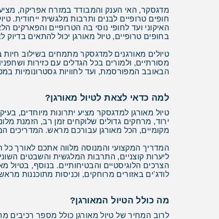
מדגסקר, האי הענק והמבודד במזרח אפריקה, מציעה 
חופים טרופיים לבנים ותרבות מלגשית ייחודית. טי
האיקוני ועד לחופי נוסי בה הטרופיים והפארקים הל
בחופים טרופיים, טיול מאורגן יכול להתאים בדיוק ל
טיולים מאורגנים למדגסקר מתמחים בשילוב חיות בר 
מסורתיים, ולמורים בכל הגדלים עם כזירות ושחפני
הבאובב המפורסמת, ועד לחוויות גסטרונומיות ב
למה כדאי לצאת לטיול מאורגן?
טיול מאורגן למדגסקר מציע יתרונות מיוחדים, בעי
ירוד, מרחקים גדולים שלוקחים זמן רב, הזמנת מל
מקומיים, הכל מאורגן עבורכם מראש. המדריכים המק
המדריך המקצועי והמנוסה מלווה אתכם לאורך כל ה
ליערות קוצניים, התרבות המלגשית והשבטים השוני
הצרכים הלוגיסטיים והבטיחותיים. בנוסף, בטיול 
לודג'ים באזורים מרוחקים, וכניסות מתוכננות מראש
מה כולל הטיול המאורגן?