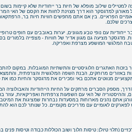
למטיילים שילוב מופלא של חיות בר ייחודיות שלא קיימות בשום מ
ול מאורגן למדגסקר הוא דרך מצוינת לחוות את הקסם של האי המר
אומיים הפראיים. בין אם אתם מחפשים חוויות חיות בר, הרפתקאות
צרכים שלכם.
ייחודיות עם נופי טבע מגוונים, יערות באובבים עם חופים טרופי
ות. מדגסקר מציעה גם מגוון אדיר של חוויות - מצפייה בלמורים 
מטבח המלגשי המושפע מצרפת ואפריקה.
קר בזכות האתגרים הלוגיסטיים והתשתיות המוגבלות. במקום להתמ
ונות באזורים מרוחקים, הבנת השפה המלגשית והצרפתית, והתמצא
צועיים מנווטים אתכם באי ומכירים את מדגסקר והחיות כמו את כ
דרך, מספק הסברים מרתקים על החיות הייחודיות והאבולוציה ה
ם, וההיסטוריה של האי עם השפעות צרפתיות ואפריקאיות, עוזר ב
מאורגן אתם נהנים מארוחות במסעדות נבחרות שמציגות את המיטב 
 לפארקים לאומיים עם מדריכים מקומיים. כל שנותר לכם הוא להתר