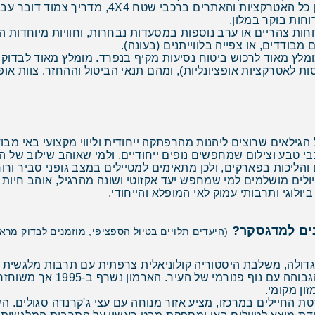
כוכבים ועד לודג'ים יוקרתיים), תחבורה מאורגנת בין
וחות בוקר במלון.
חות צהריים או ערב נוספות במסעדות נבחרות, וחוויות מיוחדות ה
 מבודדים, או צפייה בלווייתנים (בעונה).
מומלץ מאוד לרכוש ביטוח נסיעות מקיף בנפרד. מומלץ מאוד לבדוק ב
ות לאטרקציות אופציונליות), ומהם תנאי הביטול וההחזר. צוות א
גילאים שרוצים ליהנות מהרפתקה ייחודית וליווי מקצועי באי מבוד
י טבע וצילום שמחפשים נופים ייחודיים, ולמי שאוהב שילוב של 
ם והליכות בפארקים, ולכן מתאימים למטיילים במצב גופני סביר ו
ולים מושלמים למי שמחפש יעד אקזוטי ושונה מהרגיל, אוהב חיות בר
ולוגי ותרבותי עמוק לאי המופלא והייחודי.
נים למדגסקר?
(היעדים תלויים בטיול הספציפי, מוזמנים לבדוק מרא
ון מקומי.
ר עם אנדרטת החיילים במרכזו, מציע אזור מנוחה עם עצי ג'קרנדה סגול