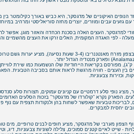
צי הבאובב (Avenue of the Baobabs), אחד הנופים האיקוניים של מדגסקר, היא כביש באורך
נים משני צדי הדרך. העצים, בגובה 30 מטר עם גזעים עבים ומוזרים, יוצרים מחזה סוריא
די למדגסקר. העצים האלה בסכנת הכחדה והאזור מוגן. אפשר להת
עלה - לפי האגדה המקומית, האלים זרקו את העצים מהשמיים והם
פארק אנדאסיבה , הפארק הנגיש והפופולרי ביותר בצפון מזרח מאנטננריב
למור אינדרי, הלמור הגדול ביותר במדגסקר (עד 10 ק"ג), מפורסם בקריאות הייחודיות שלו הנשמ
ם בין העצים - חוויה מרגשת לראות אותם בסביבה הטבעית. הפארק
Isalo Nation), בדרום מדגסקר, מציג נופי סלע דרמטיים עם קניונים עמוקים, תצורות
ם, לבריכות טבעיות שאפשר לשחות בהן ולנקודות תצפית עם נוף פנ
ובים יחסית למבקרים.
ולרי מחוץ לחוף הצפון מערבי של מדגסקר, מציע חופים לבנים טרופיים, מים
ויות - שייט לאיים קטנים סמוכים, צלילה לשוניות צבעוניות, דיג, וט