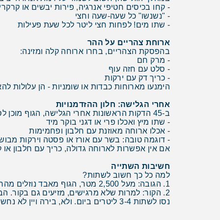
- קחו בכיסים חטיפי אנרגיה, פירות יבשים או קרקרי
- "נשנשו" כל שעה-שעה וחצי
- שתו מים! לפחות חצי ליטר לכל שעת פעילות
ארוחת צהריים על ההר
בהפסקת הצהריים, בחרו ארוחה קלה ומזינה:
- מרק חם
- סלט עם חזה עוף
- כריך דק עם ירקות
הימנעו מארוחות כבדות או שומניות - הן עלולות ל
אחרי הגלישה: חלון ההזדמנויות
ב-45 הדקות הראשונות אחרי הגלישה, הגוף מוכן לספוג במהירות:
- שתו מיץ ואכלו פרי או דגני בוקר מיד
- אכלו ארוחה מאוזנת עם חלבון ופחמימות
- דוגמה טובה: בשר עם אורז או פסטה וירקות מבוש
אם אין אפשרות לארוחה גדולה, כריך עם חלבון או 
חשיבות השתייה
למה כל כך חשוב לשתות?
1. הגובה: מעל 2,500 מטר, הגוף מאבד נוזלים מהר יותר. גברים יכולים לאבד עד שני ליטר ביום, נשים כליטר.
2. הקור: למרות שלא מרגישים, מזיעים גם בקור. הבגדים החמים גורמים להזעה מוגברת.
נסו לשתות 3-4 ליטרים ביום. ולא, בירה ויין לא נחשבים…