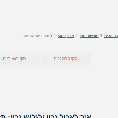
טיסות לוינה
דילים
טיסות לקישינב
דילים 
טיסות לניס
דילים
דילים 
דילים
דף הבית
חופשות סקי
מדריך סקי
תזונה בחופשת סקי
דילים
דילים
דילים
סקי בבולגריה
סקי בגאורגיה
דילים 
דילים 
דילים
דילים
דילים 
דילים
איך לאכול נכון ולגלוש נכון: 