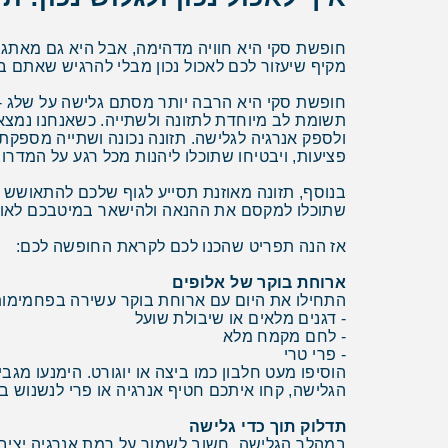
חופשת סקי היא חוויה מדהימה, אבל היא גם מאתגרת 
מקיף שיעזור לכם לאכול נכון מבלי להרגיש שאתם ב
חופשת סקי היא הרבה יותר מסתם גלישה על שלג - זו
תשומת לב מיוחדת לתזונה ולשתייה. כשאנחנו נמצאים
ולספק אנרגיה לגלישה. תזונה נכונה ושתייה מספקת 
פציעות, ויבטיחו שתוכלו ליהנות מכל רגע על המדרונ
בנוסף, תזונה מאוזנת תסייע לגוף שלכם להתאושש מה
שתוכלו למקסם את ההנאה ולהישאר במיטבכם לאור
אז הנה תפריט שהכנו לכם לקראת החופשה לכם:
ארוחת בוקר של אלופים
התחילו את היום עם ארוחת בוקר עשירה בפחמימות
- דגנים מלאים או שיבולת שועל
- לחם מקמח מלא
- פרי טרי
הוסיפו מעט חלבון כמו ביצה או יוגורט. הימנעו מג
הגלישה, קחו איתכם חטיף אנרגיה או פרי לנשנוש ב
תדלוק תוך כדי גלישה
במהלך הגלישה, חשוב לשמור על רמת אנרגיה יציב