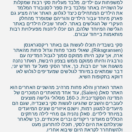
למשפחות עם ילדים. מלבד מעליות סקי רבות שמקלות
על השהייה באתר ומלבד בית ספר לסנובורד המלמד
את הילדים המתחילים כיצד לגלוש, האתר ארה מציע גם
פארק מיוחד עבור הילדים והוריהם שמופרד מהחלק
העיקרי של הגולשים באתר. לאחר שבילו הילדים באתר
הגלישה המיוחד שלהם, הם יוכלו ליהנות מפעילויות רבות
מותאמות בייחוד עבורם.
סקי בשבדיה תוכלו לעשות גם באתר ריקסגראנסן
(Riksgransen), שאולי מוכר פחות וגדול פחות מהאתר
ארה, אך עקב היותו ממוקם סמוך לגבול המדינה עם
נורבגיה והיותו ממוקם ממש בצפון היבשת, האתר נהנה
משעות אור יום רבות. כך, אתר הסקי פועל עד חודש יוני,
דבר שמתאים במיוחד לגולשים שמעדיפים לגלוש לאו
דווקא בתקופות השיא.
האתר האחרון והלא פחות מרהיב מהשניים האחרים הוא
האתר סאלן (Salen), עוד אחד מהאתרים המוכרים של
המדינה הסקנדינבית. כ-160 מסלולי גלישה מוצעים
לעוברים והשבים שהגיעו לעשות סקי בשבדיה, שגם הם
מיועדים למגוון רמות, וישנם איזורים שונים המיועדים
במיוחד לילדים. סאלן נהנית גם מחיי לילה מרתקים
הכוללים מועדוני ריקודים וברים איכותיים, כך שלאחר
שניצלתם את היום לסקי, תוכלו להתרענן מעט
ולהשתחרר לקראת היום שיבוא אחריו.