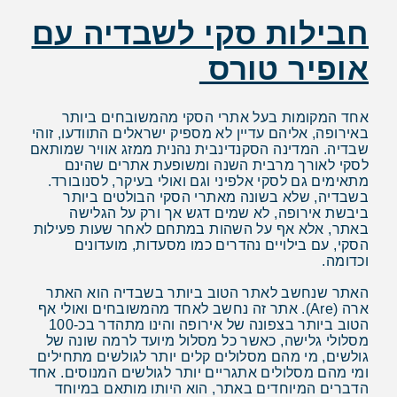
חבילות סקי לשבדיה עם
אופיר טורס
אחד המקומות בעל אתרי הסקי מהמשובחים ביותר
באירופה, אליהם עדיין לא מספיק ישראלים התוודעו, זוהי
שבדיה. המדינה הסקנדינבית נהנית ממזג אוויר שמותאם
לסקי לאורך מרבית השנה ומשופעת אתרים שהינם
מתאימים גם לסקי אלפיני וגם ואולי בעיקר, לסנובורד.
בשבדיה, שלא בשונה מאתרי הסקי הבולטים ביותר
ביבשת אירופה, לא שמים דגש אך ורק על הגלישה
באתר, אלא אף על השהות במתחם לאחר שעות פעילות
הסקי, עם בילויים נהדרים כמו מסעדות, מועדונים
וכדומה.
האתר שנחשב לאתר הטוב ביותר בשבדיה הוא האתר
ארה (Are). אתר זה נחשב לאחד מהמשובחים ואולי אף
הטוב ביותר בצפונה של אירופה והינו מתהדר בכ-100
מסלולי גלישה, כאשר כל מסלול מיועד לרמה שונה של
גולשים, מי מהם מסלולים קלים יותר לגולשים מתחילים
ומי מהם מסלולים אתגריים יותר לגולשים המנוסים. אחד
הדברים המיוחדים באתר, הוא היותו מותאם במיוחד