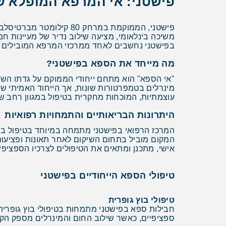
פישטני: אי המרפא המופלא ש
פישטני, הממוקמת במרחק 
משיכה בינלאומי, מציעה שילוב נדיר של מעיינות ח
בפישטני נחשבים לאחד ממרכזי המרפא המובילים בא
מה מייחד את הספא בפישטני?
"אי הספא" הוא מתחם ייחודי הממוקם על גדתו השמ
מינרלים בטמפרטורות שונות, אך הייחוד האמיתי של
עוצמתיות, המוכחות מחקרית בטיפול במגוון רחב של
היתרונות הבריאותיים והתמחויות רפואיות
המרכז הרפואי בפישטני מתמחה במיוחד בטיפול בבע
המקום מוביל בתחום השיקום לאחר תאונות ופציעות
אישי, מתכנן ומתאים את הטיפולים לצרכיו הספציפיי
טיפולי הספא הייחודיים בפישטני
טיפולי בוץ גופרית
חבילות ספא בפישטני מתמחות בטיפולי בוץ גופרית ה
ספציפיים, כאשר שילוב החום והמינרלים מספק הקל