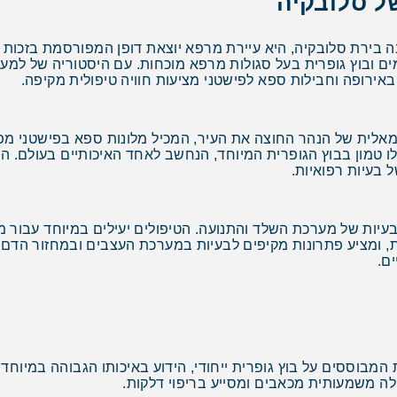
ל סלובקיה
80 קילומטר מברטיסלבה בירת סלובקיה, היא עיירת מרפא יוצאת דופן המפורסמ
מים ובוץ גופרית בעל סגולות מרפא מוכחות. עם היסטוריה של למ
ירופה וחבילות ספא לפישטני מציעות חוויה טיפולית מקיפה.
אלית של הנהר החוצה את העיר, המכיל מלונות ספא בפישטני מפו
ו טמון בבוץ הגופרית המיוחד, הנחשב לאחד האיכותיים בעולם. ה
 בעיות רפואיות.
יות של מערכת השלד והתנועה. הטיפולים יעילים במיוחד עבור מ
, ומציע פתרונות מקיפים לבעיות במערכת העצבים ובמחזור הדם. 
ם.
מבוססים על בוץ גופרית ייחודי, הידוע באיכותו הגבוהה במיוחד. 
ה משמעותית מכאבים ומסייע בריפוי דלקות.