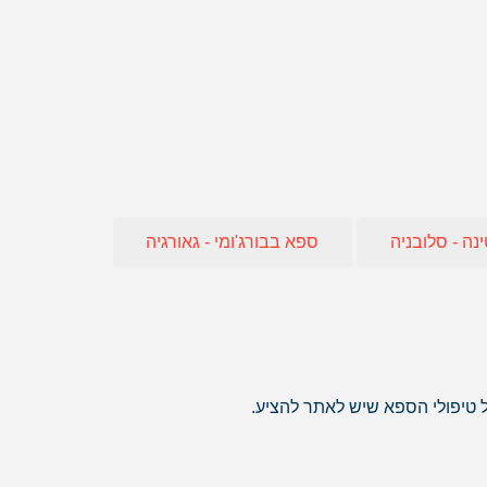
חו"ל
 אופיר טורס
אה
ה - סלובניה
ספא בבורג'ומי - גאורגיה
ל טיפולי הספא שיש לאתר להציע.