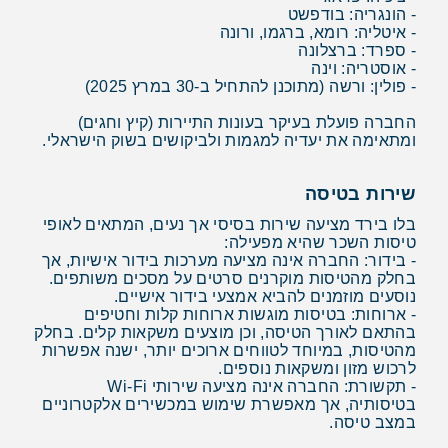
- הונגריה: בודפשט
- איטליה: רומא, ברגמו, ורונה
- ספרד: ברצלונה
- אוסטריה: וינה
- פולין: ורשה (מתוכנן להתחיל ב-30 במרץ 2025)
החברה פועלת בעיקר בעונות התיירות (קיץ וחגים)
ומתאימה את יעדיה למגמות ולביקושים בשוק הישראלי.
שירות בטיסה
בלו בירד מציעה שירות בסיסי אך נעים, המתאים לאופי
טיסות השכר שהיא מפעילה:
- בידור: החברה אינה מציעה מערכות בידור אישיות, אך
בחלק מהטיסות מוקרנים סרטים על מסכים משותפים.
נוסעים מוזמנים להביא אמצעי בידור אישיים.
- ארוחות: בטיסות מוגשות ארוחות קלות וחטיפים
בהתאם לאורך הטיסה, וכן מוצעים משקאות קלים. בחלק
מהטיסות, במיוחד לטווחים ארוכים יותר, ישנה אפשרות
לרכוש מזון ומשקאות נוספים.
- תקשורת: החברה אינה מציעה שירותי Wi-Fi
בטיסותיה, אך מאפשרת שימוש במכשירים אלקטרוניים
במצב טיסה.