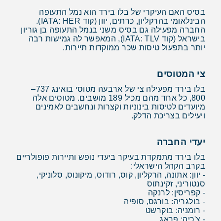
בסיס האם העיקרי של בלו בירד הוא נמל התעופה
הבינלאומי בהרקליון, כרתים, יוון (קוד IATA: HER).
החברה מפעילה גם בסיס משני בנמל התעופה בן גוריון
בישראל (קוד IATA: TLV), המאפשר לה גמישות רבה
יותר בתפעול טיסות שכר ממוקדות תיירות.
צי המטוסים
בלו בירד מפעילה צי של ארבעה מטוסי בואינג 737–
800, כל אחד מהם מכיל 189 מושבים. מטוסים אלה
מיועדים לטיסות בינוניות וקצרות ונחשבים לאמינים
ויעילים בצריכת הדלק.
יעדי החברה
בלו בירד מתמקדת בעיקר ביעדי נופש ותיירות פופולריים
בקרב הקהל הישראלי:
- יוון: אתונה, הרקליון, קוס, רודוס, מיקונוס, סלוניקי,
סנטוריני, זקינתוס
- קפריסין: לרנקה
- בולגריה: בורגס, סופיה
- רומניה: בוקרשט
- צ'כיה: פראג