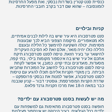
כנסיית סנט קטרין בשדרות נבסקי, ואת מפעל החרסינות
לומונסובה – שהוא שם דבר בקרב חובבי החרסינות.
קניות ובילויים
סנט פטרסבורג היא עיר שיש בה לילות לבנים אמיתיים,
ולא מטאפוריים. מיקומה הצפוני הביא לכך שבעונות
מסוימות, יכולה השקיעה להימשך כל הלילה ובעצם
הלילה כולו יהיה מואר, אולם זאת לא הסיבה העיקרית
להישאר ער בעיר הזאת. טיסה לסנט פטרסבורג תיקח
אתכם אל עיר שיש בה אינספור מקומות בילוי, בתי קפה,
מסעדות, מועדונים ובתי קזינו. כמובן, אי אפשר לקחת
טיסה לסנט פטרסבורג בלי לחשוב על המזכרות שתביאו
הביתה. בין מוקדי הקניות אליהם תוכלו להגיע עם טיסות
לסנט פטרסבורג, אפשר למנות את נבסקי פרוספקט –
שדרת הקניות המפורסמת; גוסטיני דבור – קניון שנבנה
כבר במאה ה-18 ואת מרכז הקניות גרנד פלאס.
מה יש לעשות בסנט פטרסבורג עם ילדים?
חופשה בסנט פטרסבורג מתאימות גם למשפחות עם
ילדים בכל הגילאים. בעיר הירוקה יש אינספור פעילויות