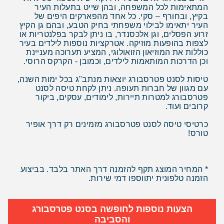
המתאימות לכל המשפחה, ובהן שייט בתעלות העיר
בקיץ, ובחורף – סקי. כל אחד מהפארקים היפים של
העיר יתאימו לבילוי משפחתי בחיק הטבע, ובהם גן הקיץ
זרוע הפסלים, וגן אלכסנדר, בו ניתן לבקר בפלנטריות או
לצפות בהופעות מוזיקה. אטרקציות נוספות לילדים בעיר
כוללות את המוזיאון הזואולוגי, המציע תערוכה מעניינת
וכן הדרכות המותאמות לילדים, וכמובן - הקרקס הרוסי.
טיסות לסנט פטרסבורג יוצאות מנתב"ג בכל ימות השנה,
עם מגוון של חברות תעופה. ניתן לקחת טיסה לסנט
פטרסבורג למטרות תיירות, לימודים, עסקים, ביקור
קרובים ועוד.
כרטיסי טיסה לסנט פטרסבורג מזמינים רק דרך אופיר
טורס!
* המחיר המוצג תקף להזמנה דרך האתר בלבד. בביצוע
הזמנה טלפונית יתווספו דמי שירות.
הצעות נוספות לחופשה בסנט פטרסבורג
והסביבה