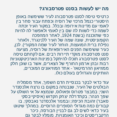
מה יש לעשות בסנט פטרסבורג?
כרטיסי טיסה לסנט פטרסבורג לעיר ששימשה באופן
היסטורי כנמל מרכזי של רוסיה וכפתח עבור סחר בין
לאומי עם מדינות אירופה ובכלל. במקור העיר זכתה
לשמה כדי לשוות לה שם בין לאומי ולאפשר לה להיות
כפי שתוכננה (בשנת 1924, לאחר המהפכה
הקומוניסטית, שונה שמה של העיר ללנינגרד, ולאחר
נפילת ברית המועצות, הוחזר לעיר שמה המקורי). לכן,
כעיר ששימשה הפנים האירופאיות של רוסיה, מציעה
סנט פטרסבורג מוקדי תיירות רבים. אם לקחתם טיסה
לסנט פטרסבורג תוכלו להיתקל בפנינות הארכיטקטוניות
רבות ובהן ארמון החורף של הצארים, אשר בו שוכן חלק
ממוזיאון ההרמיטאז' - אחד המוזיאונים המוכרים,
הוותיקים והגדולים בעולם כולו.
עוד כדאי לבקר בכנסיית הדם השפוך, אחד מסמליה
הבולטים של העיר, שנבנתה במקום בו נרצח אלכסנדר
השני; במבצר פטרוס ופאולוס, שנמצא על אי השולט על
שפך הנהר; בקתדרלת יצחק הקדוש (איסיקייבסקי
סאבר) זהובת הכיפה; ובמנזר אלכסדנר נאבסקי, בו
קבורים כמה מגדולי הסופרים הרוסיים. במהלך שיטוט
בעיר כדאי לשים לב גם לבניין הבורסה, כיכר
הדקבריסטים וכיכר האומנויות. מומלץ לבקר גם