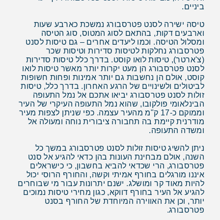
ביניים.
טיסה ישירה לסנט פטרסבורג נמשכת כארבע שעות
וארבעים דקות, בהתאם לסוג המטוס, סוג הטיסה
ומסלול הטיסה. וכמו ליעדים אחרים – גם טיסות לסנט
פטרסבורג נחלקות לטיסות סדירות וטיסות שכר
(צ'ארטר), טיסות לואו קוסט. בדרך כלל טיסות סדירות
לסנט פטרסבורג הן מעט יקרות יותר מאשר טיסות לואו
קוסט, אולם הן נחשבות גם יותר אמינות ופחות חשופות
לביטולים ולשינויים של הרגע האחרון. בדרך כלל, טיסות
זולות לסנט פטרסבורג יביאו אתכם אל נמל התעופה
הבינלאומי פולקובו, שהוא נמל התעופה העיקרי של העיר
וממוקם כ-17 ק"מ מהעיר עצמה. כפי שניתן לצפות מעיר
מודרנית קיימת בה תחבורה ציבורית נוחה ומעולה אל
ומשדה התעופה.
ניתן להשיג טיסות זולות לסנט פטרסבורג במשך כל
השנה, אולם מבחינת העונות בהן כדאי להגיע אל סנט
פטרסבורג, הרי שכדאי להביא בחשבון, כי כישראלים
איננו מורגלים בחורף אמיתי וקשה, והחורף הרוסי יכול
להיות מאוד קר ומושלג. ישנם יתרונות עבור מי שבוחרים
להגיע אל העיר בחורף דווקא, כגון מחירי טיסות נמוכים
יותר, וכן את האווירה המיוחדת של החורף בסנט
פטרסבורג.