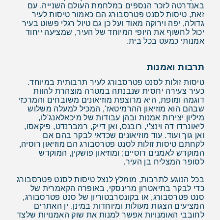
באנדרטה לזכר הנספים במלחמת העולם השנייה. עם
זאת, טיסות לסנט פטרסבורג הם כאמור טיסות לעיר
גדולה, יפה וירוקה מאוד ועל כן גם טיול רגלי פשוט בעיר
יכול לחשוף את היופי המיוחד של העיר, שמציעה ייחוד
אמנותי כמעט בכל בית.
תרבות ואמנות
טיסות זולות לסנט פטרסבורג לעיר תרבותית במיוחד.
כעיר צעירה יחסית שנבנתה במטרה מוצהרת להוות
דוגמה ומופת, היא מרוצפת מוזיאונים משובחים והמרכזי
שבהם הוא מוזיאון ההרמיטאז', המכיל למעלה משלוש
מיליון יצירות אמנות ובהן עבודות של מיכאלאנג'לו,
ליאונרדו דה וינצ'י, רובנס, ואן דייק, רמברנדט, פיקאסו,
ואן גוך ועוד. עוד מוזיאונים שכדאי לבקר בהם אם
לקחתם טיסות זולות לסנט פטרסבורג הם מוזיאון רוסיה,
המוקדש לאמנים רוסיים; ומוזיאון פושקין, המוקדש
לסופר המצליח בן העיר.
בכל הנוגע לתרבות, מומלץ לנצל טיסות לסנט פטרסבורג
כדי לבקר בתיאטרון מרינסקי, באופרה הקאמרית של
סנט פטרסבורג, או בקונסרבטוריון של סנט פטרסבורג,
המציעים הצגות מעולות ומיוחדות במינן. ין האתרים
לחובבי האומנויות אפשר למנות את שוק האמנויות שלצד