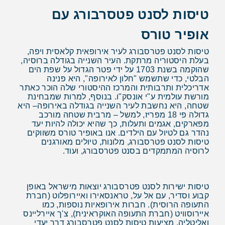
טיסות לסנט פטסרבורג עם
אופיר טורס
טיסות לסנט פטרסבורג לעיר אירופאית קלאסית ויפה,
בעלת היסטוריה מרתקת. העיר השנייה בגודלה ברוסיה,
שהוקמה בשנת 1703 על ידי פטר הגדול על שפת הים
הבלטי, כדי שתשמש "חלון לאירופה", היא פנינה
אדריכלית ותרבותית והמרכז ההיסטורי שלה הוכר כאתר
מורשת עולמית ע"י אונסק"ו. בנוסף, למרות שמבחינת
שטחה, היא נחשבת לעיר השנייה בגודלה באירופה– היא
גדולה פי 18 מפריז, למשל – מרבית שטחה מורכב
מפארקים, אגמים ותעלות, כך שהיא יכולה להיות יעד
נהדר גם לטיול עם הילדים. אנו באופיר טורס משווקים
טיסות לסנט פטרסבורג, מלונות, טיולים מאורגנים
לרוסיה המתמקדים בסנט פטרסבורג, ועוד.
טיסות ישירות לסנט פטרסבורג יוצאות מישראל באופן
קבוע וסדיר, עם אל על, טראנסאירו ואיירופלוט (חברת
התעופה הרוסית). חברות אירופאיות נוספות, כמו
איירוסוויט (חברת התעופה האוקראינית), צ'ך איירליינס
ואליטליה, מציעות טיסות לסנט פטרסבורג דרך יעדי