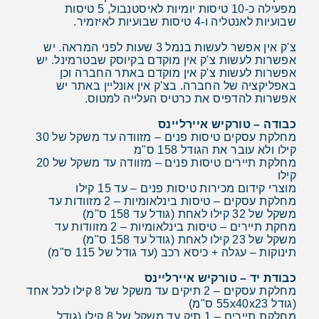
מפעילה כ-10 טיסות יומיות לאיסטנבול, 5 טיסות
שבועיות לאנטליה ו-4 טיסות שבועיות לאיזמיר.
צ'ק אין אפשר לעשות בנמל 3 שעות לפני המראה. יש
אפשרות לעשות צ'ק אין מוקדם בקיוסק שבטרמינל. יש
אפשרות לעשות צ'ק אין מוקדם באתר החברה וכן
באפליקציה של החברה. בצ'ק אין אונליין באתר יש
אפשרות להדפיס את כרטיס העלייה למטוס.
כבודה – טורקיש איירליינס
מחלקת עסקים טיסות פנים – מזוודה עד משקל של 30
קילו ולא עובר את הגודל 158 ס"מ
מחלקת תיירים טיסות פנים – מזוודה עד משקל של 20
קילו
מוצרי קידום מכירות טיסות פנים – עד 15 קילו
מחלקת עסקים – טיסות בינלאומיות – 2 מזוודות עד
משקל של 32 קילו לאחת (גודל עד 158 ס"מ)
מחקת תיירים – טיסות בינלאומיות – 2 מזוודות עד
משקל של 23 קילו לאחת (גודל עד 158 ס"מ)
תינוקות – עגלה + כיסא רכב (עד גודל של 115 ס"מ)
כבודת יד – טורקיש איירליינס
מחלקת עסקים – 2 תיקים עד משקל של 8 קילו לכל אחד
(גודל 55x40x23 ס"מ)
מחלקת תיירים – 1 תיק עד משקל של 8 קילו (גודל