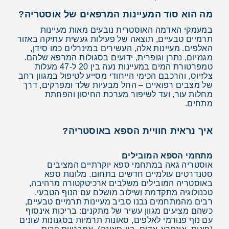
מה הוא סוד המעיינות המרפאים של אוסטריה
?
במעמקי האדמה האוסטרית נובעים מאות מעיינות
תרמיים טבעיים, תוצאה של פעילות געשית עתיקה באזור
האלפים. מעיינות אלה, העשירים במינרלים כמו סידן,
מגנזיום, נתרן וגופרית, ידועים בסגולות המרפא שלהם.
טמפרטורת המים במעיינות נעה בין 20 ל-47 מעלות
צלזיוס, והרכבם הכימי הייחודי מסייע לטיפול במגוון רחב
של מצבים רפואיים – החל מבעיות שלד ומפרקים, דרך
מחלות עור, ועד לשיפור מערכת החיסון והפחתת
מתחים.
איך נראית חוויית הספא באוסטריה?
מתחמי הספא המובילים
אוסטריה גאה במתחמי ספא יוקרתיים המציבים
סטנדרטים עולמיים חדשים בתחום. מלונות ספא
באוסטריה המובילים משלבים ארכיטקטורה מרהיבה,
טכנולוגיה מתקדמת ושילוב מושלם עם הנוף הטבעי.
רבים מהמתחמים נבנו סביב מעיינות תרמיים טבעיים,
כשהם מציעים מגוון עשיר של מתקנים: בריכות אינסוף
עם נוף פנורמי לאלפים, סאונות תרמיות בסגנונות שונים