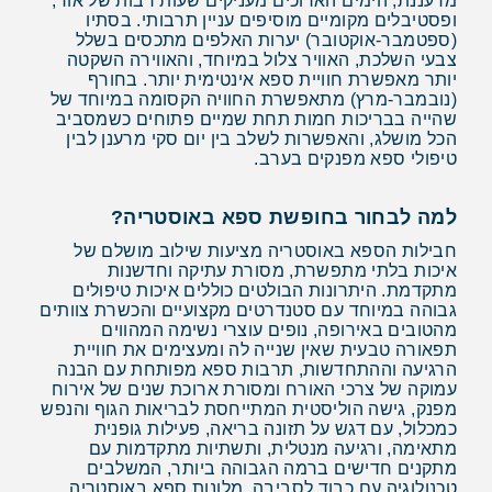
מרעננת, הימים הארוכים מעניקים שעות רבות של אור,
ופסטיבלים מקומיים מוסיפים עניין תרבותי. בסתיו
(ספטמבר-אוקטובר) יערות האלפים מתכסים בשלל
צבעי השלכת, האוויר צלול במיוחד, והאווירה השקטה
יותר מאפשרת חוויית ספא אינטימית יותר. בחורף
(נובמבר-מרץ) מתאפשרת החוויה הקסומה במיוחד של
שהייה בבריכות חמות תחת שמיים פתוחים כשמסביב
הכל מושלג, והאפשרות לשלב בין יום סקי מרענן לבין
טיפולי ספא מפנקים בערב.
למה לבחור בחופשת ספא באוסטריה?
חבילות הספא באוסטריה מציעות שילוב מושלם של
איכות בלתי מתפשרת, מסורת עתיקה וחדשנות
מתקדמת. היתרונות הבולטים כוללים איכות טיפולים
גבוהה במיוחד עם סטנדרטים מקצועיים והכשרת צוותים
מהטובים באירופה, נופים עוצרי נשימה המהווים
תפאורה טבעית שאין שנייה לה ומעצימים את חוויית
הרגיעה וההתחדשות, תרבות ספא מפותחת עם הבנה
עמוקה של צרכי האורח ומסורת ארוכת שנים של אירוח
מפנק, גישה הוליסטית המתייחסת לבריאות הגוף והנפש
כמכלול, עם דגש על תזונה בריאה, פעילות גופנית
מתאימה, ורגיעה מנטלית, ותשתיות מתקדמות עם
מתקנים חדישים ברמה הגבוהה ביותר, המשלבים
טכנולוגיה עם כבוד לסביבה. מלונות ספא באוסטריה