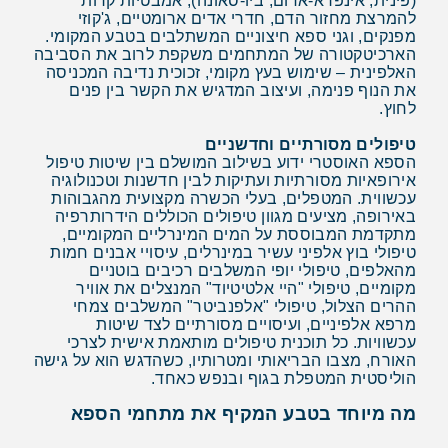
(פינית, אינפרא-אדום, ביו-סאונה), אמבטיות קרות
להמרצת מחזור הדם, חדרי אדים ארומטיים, ג'קוזי
מפנקים, וגני ספא חיצוניים המשתלבים בטבע המקומי.
הארכיטקטורה של המתחמים משקפת לרוב את הסביבה
האלפינית – שימוש בעץ מקומי, זכוכית נדיבה המכניסה
את הנוף פנימה, ועיצוב המדגיש את הקשר בין פנים
לחוץ.
טיפולים מסורתיים וחדשניים
הספא האוסטרי ידוע בשילוב המושלם בין שיטות טיפול
אירופאיות מסורתיות ועתיקות לבין חדשנות וטכנולוגיה
עכשווית. המטפלים, בעלי הכשרה מקצועית מהגבוהות
באירופה, מציעים מגוון טיפולים הכוללים הידרותרפיה
מתקדמת המבוססת על המים המינרליים המקומיים,
טיפולי בוץ אלפיני עשיר במינרלים, עיסויי אבנים חמות
מהאלפים, טיפולי יופי המשלבים רכיבים בוטניים
מקומיים, טיפולי "היי אלטיטיוד" המנצלים את אוויר
ההרים הצלול, טיפולי "אלפנביטר" המשלבים צמחי
מרפא אלפיניים, ועיסויים מסורתיים לצד שיטות
עכשוויות. כל תוכנית טיפולים מותאמת אישית לצרכי
האורח, מצבו הבריאותי ומטרותיו, כשהדגש הוא על גישה
הוליסטית המטפלת בגוף ובנפש כאחד.
מה מיוחד בטבע המקיף את מתחמי הספא