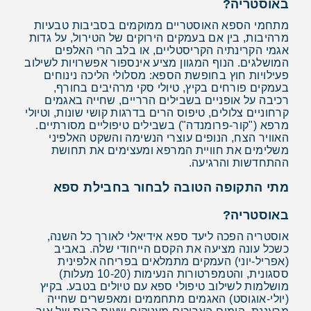
באוסטריה?
מתחמי הספא האוסטריים ממוקמים בסביבות טבעיות
מרהיבות, בין אם בעמקים הירוקים של הטירול, על גדות
אגמי הקרינתיה הקריסטליים, או בלב הרי האלפים
המושלגים. הנוף המגוון מציע אינספור אפשרויות לשילוב
פעילויות חוץ בחופשת הספא: מסלולי הליכה נינוחים
בעמקים פורחים בקיץ, טיולי סקי מרהיבים בחורף,
רכיבה על אופניים בשבילים הרריים, שחייה באגמים
קרחוניים צלולים, טיפוס הרים בדרגות קושי שונות, וטיולי
מרפא ("קור-פרומנדה") בשבילים טיפוליים מסורתיים.
האוויר הצח, הנופים עוצרי הנשימה והשקט האלפיני
משלימים את חוויית המרפא ומעצימים את תחושת
ההתחדשות והרגיעה.
מתי התקופה הטובה לבחור בחבילת ספא
באוסטריה?
אוסטריה הפכה ליעד ספא אידיאלי לאורך כל השנה,
כשכל עונה מציעה את הקסם הייחודי שלה. באביב
(אפריל-יוני) העמקים מתמלאים בפריחה אלפינית
ססגונית, והטמפרטורות הנעימות (10-20 מעלות)
מושלמות לשילוב טיפולי ספא עם טיולים בטבע. בקיץ
(יולי-אוגוסט) האגמים מתחממים ומאפשרים שחייה