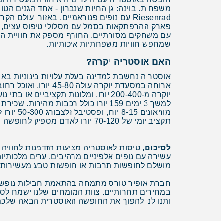
פארק ההרפתקאות בסמל עם מסלולי טיפוס עצים, מוז
עם משחקים מסורתיים. החורף מספק את חוויית השל
שמחפש חוויות משפחתיות איכותיות.
האם אוסטריה יקרה?
תקציב יומי של 70-120 יורו לאדם מספיק לחופשה נוחה כולל לינה, אוכל, תחבורה ופעילויות, מה שמציב את אוסטריה ברמת מחירים סבירה לאירופה המערבית.
לסיכום,
טיסות לאוסטריה מציעות הזדמנות לחוויה
עשירה עם נופים אלפיניים מרהיבים, ערים מלכותיו
מושלם לחופשות תרבות או חופשות טבע מעשירות.
חברת אופיר טורס מתמחה בהתאמת חבילות נופש אישי
במחירים תחרותיים. צוות המומחים שלנו ישמח לסי
ותנו לנו להפוך את החופשה האוסטרית הבאה שלכם