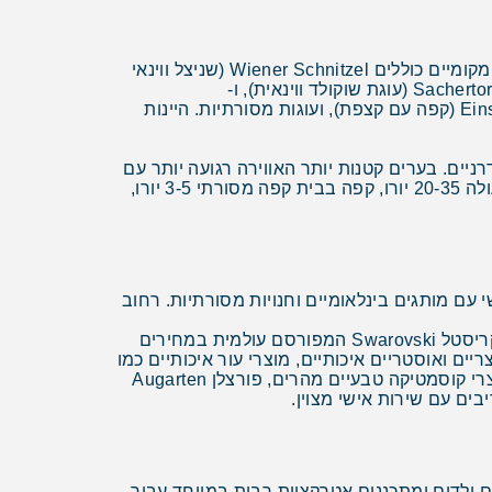
המטבח האוסטרי מציע מגוון עשיר של טעמים מסורתיים הכוללים השפעות גרמניות, הונגריות, ואיטלקיות. המאכלים המקומיים כוללים Wiener Schnitzel (שניצל ווינאי
מקורי), Tafelspitz (בשר בקר מבושל), Goulash (קדירת בשר הונגרית), Apfelstrudel (עוגת תפוחים במבצק פילו), Sachertorte (עוגת שוקולד ווינאית), ו-
Kaiserschmarrn (פנקייק קיסרי מתוק). מסורת הקפה הווינאית עתיקה וחשובה עם Melange (קפה עם חלב), Einspänner (קפה עם קצפת), ועוגות מסורתיות. היינות
ניים. בערים קטנות יותר האווירה רגועה יותר עם
פאבים מקומיים ופסטיבלים עונתיים. המחירים סבירים יחסית לאירופה המערבית - ארוחה מלאה במסעדה איכותית עולה 20-35 יורו, קפה בבית קפה מסורתי 3-5 יורו,
 עם מותגים בינלאומיים וחנויות מסורתיות. רחוב
עולם הקריסטלים של סברובסקי בוואטנס - חנות הקריסטל המפורסמת עם חוויה מוזיאלית. מוצרים מיוחדים כוללים: קריסטל Swarovski המפורסם עולמית במחירים
ם וכלי נגינה, שעוני יד שוויצריים ואוסטריים איכותיים, מוצרי עור איכותיים כמו
תיקים ונעליים, ממתקים אוסטריים כמו Mozartkugel ו-Lebkuchen, יינות אוסטריים איכותיים בבקבוקים מעוצבים, מוצרי קוסמטיקה טבעיים מהרים, פורצלן Augarten
ים עם שירות אישי מצוין.
 ילדים ומתכננים אטרקציות רבות במיוחד עבור