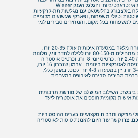
משפחות. בוינה: גן החיות שנברון - אחד הגנים הטובים בעולם עם פנדות וצווארונים, מוזיאון הילדים ZOOM עם תצוגות אינטראקטיביות, והגלגל הענק Wiener
 מתקנים מיוחדים לילדים, מכרה המלח בזלצבורג בהלשטאט עם מגלשות תת-קרקעיות,
יטטות וטיולי משפחות, ופארקי שעשועים מקומיים
עים למשפחות בכל מקום, והמחירים סבירים למי
אוסטריה נחשבת למדינה בעלת עלויות בינוניות באירופה המערבית, עם תמורה מצוינת לכסף בשירותים איכותיים. ארוחה מלאה במסעדה איכותית עולה 20-35 יורו,
ארוחה במסעדת יוקרה עולה 45-80 יורו, ואוכל רחוב או מזון מהיר עולה 6-12 יורו למנה. מלונות איכותיים במרכז הערים מתחילים מ-80-150 יורו ללילה לחדר זוגי, מלונות
יוקרה מ-200-400 יורו, ומלונות תקציביים או בתי נוער מ-25-50 יורו למיטה. תחבורה ציבורית זולה יחסית - נסיעה בוינה 2.40 יורו, כרטיס יומי 8 יורו, וכרטיס אוסטריה
למשך 3 ימים 159 יורו כולל רכבות מהירות. שכירת רכב עולה כ-35-60 יורו ליום ומומלצת לחקירת הכפרים והאגמים. כניסה לאטרקציות בינונית - ארמון שנברון 16 יורו,
מוזיאונים 8-15 יורו, ופסטיבל זלצבורג 50-300 יורו לכרטיס. משקאות סבירים - קפה בבית קפה 3-5 יורו, בירה בפאב 3-5 יורו, יין במסעדה 4-8 יורו לכוס. באופן כללי,
ות ביבשת. השילוב המושלם של מורשת תרבותית
מות אישית מקומית הופכים את אוסטריה ליעד
י מוזיקה ותרבות מקצועיים בערים ההיסטוריות
ם. צרו קשר עוד היום להזמנת טיסות לאוסטריה