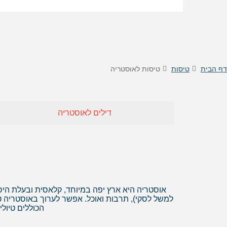
טיסות לוינה
דילים
מוצגות
לפני
טיסות לקישינב
דילים 
הכפתור
טיסות לניס
דילים
דילים 
דילים
דף הבית
טיסות
טיסות לאוסטריה
דילים
דילים
דילים
דילים לאוסטריה
דילים 
דילים 
דילים
דילים
דילים 
דילים
אוסטריה היא ארץ יפה במיוחד, קלאסית ובעלת הי
למשל לסקי), תרבות ואוכל. אפשר לערוך באוסטריה טיו
הכוללים טיולי