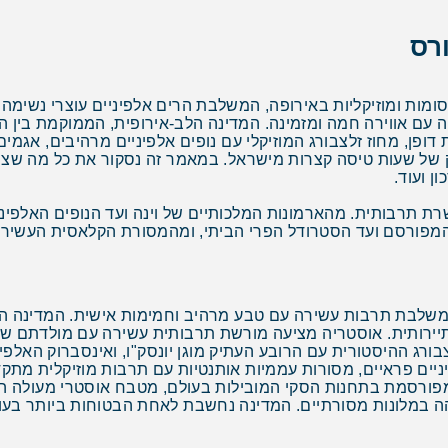
רס
מות ומוזיקליות באירופה, המשלבת הרים אלפיניים עוצרי נשימה 
 עם אווירה חמה ומזמינה. המדינה הלב-אירופית, הממוקמת בין ה
 דופן, מחוז זלצבורג המוזיקלי עם נופים אלפיניים מרהיבים, אגמ
 של שעות טיסה קצרות מישראל. במאמר זה נסקור את כל מה שצרי
ן ועוד.
ת תרבותית. מהארמונות המלכותיים של וינה ועד הנופים האלפיני
המפורסם ועד הסטרודל הפרי הביתי, ומהמסורת הקלאסית העשיר
 שמשלבת תרבות עשירה עם טבע מרהיב וחמימות אישית. המדינה
תיירותית. אוסטריה מציעה מורשת תרבותית עשירה עם מולדתם של 
בורג ההיסטורית עם הרובע העתיק מוגן יונסק"ו, ואינסברוק האלפי
ים פראיים, מסורות עממיות אותנטיות עם תרבות מוזיקלית מתקדמ
ורסמת בתחנות הסקי המובילות בעולם, מטבח אוסטרי מעולה הכולל
ה במלונות מסורתיים. המדינה נחשבת לאחת הבטוחות ביותר בעולם