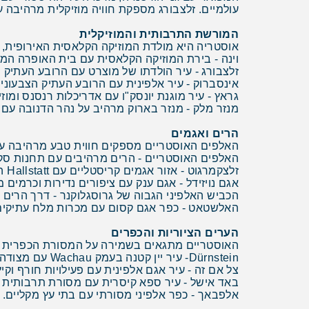
עולמיים. זלצבורג מספקת חוויה מוזיקלית מרהיבה 
המורשת התרבותית והמוזיקלית
אוסטריה היא מולדת המוזיקה הקלאסית האירופית,
וינה - בירת המוזיקה הקלאסית עם בית האופרה הממלכתי, Musikverein, וארמון שנב
זלצבורג - עיר הולדתו של מוצרט עם הרובע העתיק מ
אינסברוק - עיר אלפינית עם הרובע העתיק הצבעוני ומ
גראץ - עיר מוגנת יונסק"ו עם אדריכלות רנסנס ומוזי
מנזר מלק - מנזר בארוק מרהיב על נהר הדנובה עם 
הרים ואגמים
האלפים האוסטריים מספקים חווית טבע מרהיבה עם 
האלפים האוסטריים - הרים מרהיבים עם תחנות סקי מפורסמות כמו ton
זלצקמרגוט - אזור אגמים קריסטליים עם Hallstatt הציורי ו-Wolfgangsee.
אגם נויזידל - אגם ענק עם ציפורים נדירות וכרמים 
הכביש האלפיני הגבוה של גרוסגלוקנר - דרך הרים 
האלשטאט - כפר אגם קסום עם מכרות מלח עתיקים
הערים הציוריות והכפרים
האוסטריים מתגאים בשמירה על המסורת הכפרית הצ
Dürnstein- עיר יין קטנה בעמק Wachau עם מצודה עתיקה.
צל אם זה - עיר אגם אלפינית עם פעילויות חורף וקיץ
באד אישל - עיר ספא קיסרית עם מסורת תרבותית 
אלפבאך - כפר אלפיני מסורתי עם בתי עץ מקליים.