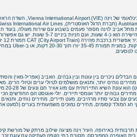
Austr מציעה טיסות ישירות מתל אביב לוינה מספר פעמים בשבוע עם שירות מעולה
יורו תוך 25 דקות, 
 לנוסעים.
 הבדלים ניכרים בין עונות ובין גבהים. האביב (אפריל-מאי) והס
1 מעלות, פחות תיירים, מחירים נוחים יותר, ותנאים מושלמים לטיולי ערים וטיול
טמפרטורות
חירים גבוהים יותר ועומסי תיירים. יולי-אוגוסט הם החודשים הכי 
נעים עם צבעי סתיו מרהיבים, מעט תיירים, מחירים נוחים, ותנאים 
 המולד קסומים, מחירים נמוכים משמעותית בערים (למעט אתרי סקי), א
תרבותית באירופה. העיר וינה מציגה שילוב מרתק של מורשת קיסר
 בית האופרה המפורסם, מסורת בתי הקפה העתיקה עם עוגת זכר וקפה