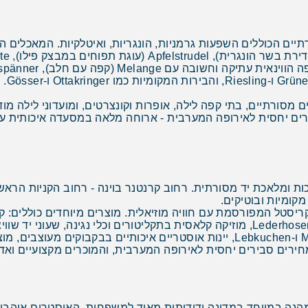
מסורתיים, בתי קפה לילה, אופרות וקונצרטים, ומועדוני לילה מודר
כות ומלאכת יד מסורתית. רחוב קרנטנר בוינה - רחוב הקניות הראשי
מקומיות ובוטיקים.
מצוינים, בגדים מסורתיים אוסטריים כמו Dirndl ו-Lederhosen, מוזיקה קלאסית בתקליטורי
רים סבירים יחסית לאירופה המערבית, והמוכרים מקצועיים ואדיב
הנה במיוחד במדינה ידידותית מאוד למשפחות. האוסטרים אוהבים