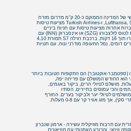
טיסות לאוסטריה נוחתות בעיקר בשדה התעופה הבינלאומי של וינה Vienna International Airport (VIE), השדה הראשי של המדינה הממוקם כ-20 ק"מ מדרום מזרח
למרכז העיר. מישראל, חברות תעופה כמו Austrian Airlines (חברת הדגל האוסטרית), Lufthansa, Swiss International Air Lines, ו-Turkish Airlines מציעות טיסות
, בעוד חברות אחרות מציעות טיסות עם חניות ביניים
בפרנקפורט, ציריך, מינכן או איסטנבול. זמן הטיסה הישירה הוא כ-4 שעות, ועם חניות ביניים 5-7 שעות. יש גם אפשרות לטוס לזלצבורג (SZG) או אינסברוק (INN) עם
חניות ביניים. הנסיעה מנמל התעופה וינה למרכז העיר אפשרית ברכבת מהירה CAT (City Airport Train) תמורת 12 יורו תוך 16 דקות, ברכבת רגילה S7 תמורת 4.10
באוטובוס תמורת 8 יורו תוך 30 דקות, במונית תמורת 35-45 יורו תוך 20-30 דקות, או ב-Uber במחירים דומים. נמל התעופה מודרני ונוח, עם חנויות
תיו (ספטמבר-אוקטובר) הם התקופות הטובות ביותר
י הרים. מאי הוא החודש המושלם עם פריחה יפה,
 נעימות, ואור יום ארוך. הקיץ (יוני-אוגוסט) הוא עונת השיא התיירותית עם מזג אוויר חם ונעים של 20-28 מעלות, מושלם לטיולי הרים, ביקור באגמים,
חמים והכי עמוסים בתיירים. הסתיו
מושלמים לטיולי יער ולביקור בערים. החורף
ך מזג אוויר קר עם 0-8 מעלות.
ית עם תרבות מוזיקלית עשירה - ארמון שנברון
 ווינאי, והרובע האמנותי עם מוזיאונים