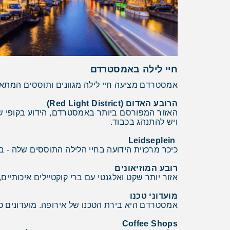
חיי לילה באמסטרדם
אמסטרדם מציעה חיי לילה מגוונים ותוססים המתא
הרובע האדום (Red Light District)
האזור המפורסם ביותר באמסטרדם, הידוע בקופי שו
ויש להתנהג בכבוד.
Leidseplein
כיכר מרכזית הידועה בחיי הלילה התוססים שלה - ברי
רובע המוזיאונים
אזור יותר שקט ואלגנטי עם ברי קוקטיילים איכותי
מועדוני טכנו
אמסטרדם היא בירת הטכנו של אירופה. מועדונים כמו Paradiso ו-Concertgebouw מציעים מוזיקה אלקטרונית איכותית ואירועים בינל
Coffee Shops