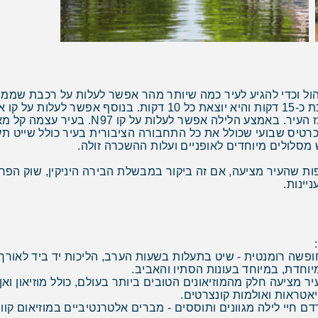
ול וכדי להגיע לעיר כמה שיותר מהר אפשר לעלות על רכבת שממ
כל 10 דקות. הוא יוצא מהשדה ועושה סיור בכל מ
רטיס שבועי שכולל את כל התחבורה הציבורית בעיר כולל שייט תעל
 מסלולים מיוחדים לאופניים ועלות ההשכרה זולה.
 שהעיר מציעה, אם זה ביקור במבשלת הבירה היניקין, שוק הפרחי
יינות.
פשה רומנטית - שיט בתעלות בשעות הערב, הליכות יד ביד לאורך 
יוחדת, במיוחד בעונות הסתיו והאביב.
 מציעה חלק מהמוזיאונים הטובים ביותר בעולם, כולל מוזיאון ואן גו
אטראות ואולמות קונצרטים.
חיי לילה מגוונים ותוססים - מברים אלטרנטיביים במוזיאום קוורט