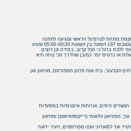
וקמת מתחת לטרמינל הראשי ומגיעה לתחנה
המרכזית של אמסטרדם במרכז העיר. הנסיעה אורכת כ-15 דקות והיא יוצאת כל 10 דקות. בנוסף אפשר לעלות על קו אוטובוס 197 הפועל בין השעות 05:00-00:30 ומגיע
רכז העיר. באמצע הלילה אפשר לעלות על קו N97. בעיר עצמה קל מאוד ללכת ברגל כי הכל קרוב, במידה וכן רוצים
ות או כרטיס יומי. כמובן שהדרך הכי נוחה היא
ם הצבעוני, בית אנה פרנק המפורסם, מוזיאון ואן
הגשרים היפים, וארוחות אינטימיות במסעדות
ך, המוזיאון הלאומי (רייקסמוזיאום) ומוזיאון
יר ועד למועדוני טכנו מפורסמים. העיר ידועה