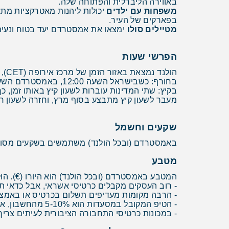
באווירה הליברלית והפתוחה שלה.
משפחות עם ילדים
בפארקים של העיר.
מטיילים סולו
ימצאו את אמסטרדם יעד בטוח ונעים
הפרשי שעות
הולנד נמצאת באזור הזמן של מרכז אירופה (CET), שהוא שעה אחת לפני ישראל. כלומר:
בחורף: כשבישראל השעה 12:00, באמסטרדם השעה 11:00
בקיץ: שתי המדינות עוברות לשעון קיץ באותו זמן
מעבר לשעון קיץ מתבצע בסוף מרץ, וחזרה לשעון רגיל 
שקעים וחשמל
באמסטרדם (ובכל הולנד) משתמשים בשקעים מסוג C ו-F (האירופאיים הסטנדרטיים עם שני חורים עגולים). המתח הוא 230V ותדירות Hz
מטבע
המטבע באמסטרדם (ובכל הולנד) הוא היורו (€). הו
- רוב העסקים מקבלים כרטיסי אשראי, אבל כדאי ת
- הרבה מקומות מעדיפים תשלום בכרטיס או באמצעי
- הטיפ המקובל במסעדות הוא 5-10% מהחשבון, אבל זה לא חובה
- במכונות כרטיסי התחבורה הציבורית לעיתים צר