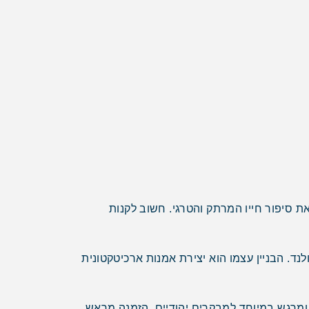
את סיפור חייו המרתק והטרגי. חשוב לקנות
של רמברנדט, ורמיר ואמנים הולנדים נוספים מהמאה ה-17, תור הזהב של הולנד. הבניין עצמו הוא יצירת אמנות ארכיטקטונית
מרגש במיוחד למבקרים יהודיים. הזמנה מראש