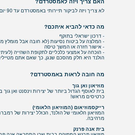
האם צריך ויזה לאמסטרדם?
לא צריך ויזה לביקור תיירותי באמסטרדם עד 90 יום. מספיק דרכון בתוקף לפחות 6 חודשים מיום הכניסה להולנד.
מה כדאי להביא איתכם?
- דרכון ישראלי בתוקף
- המלצה על ביטוח נסיעות (לא חובה אבל מומלץ מא
- אישור חזרה או המשך טיסה
- הוכחה על אמצעי כלכליים לתקופת השהייה (לעיתי
הולנד היא חלק מהסכם שנגן, כך שאם אתם מטיילים
מה חובה לראות באמסטרדם?
מוזיאון ואן גוך
בית לאוסף הגדול ביותר של יצירות וינסנט ואן גוך
כרטיסים מראש!
רייקסמוזיאום (המוזיאון הלאומי)
מרהיבה.
בית אנה פרנק
מוזיאון מרגש הממוקם בבית שבו התחבאה אנה פרנ